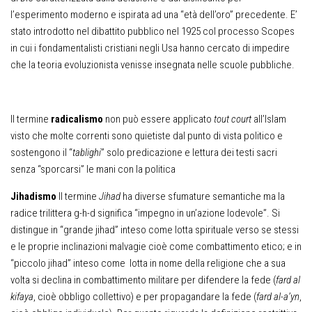
l’esperimento moderno e ispirata ad una “età dell’oro” precedente. E’
stato introdotto nel dibattito pubblico nel 1925 col processo Scopes
in cui i fondamentalisti cristiani negli Usa hanno cercato di impedire
che la teoria evoluzionista venisse insegnata nelle scuole pubbliche.
Il termine
radicalismo
non può essere applicato
tout court
all’Islam
visto che molte correnti sono quietiste dal punto di vista politico e
sostengono il “
tablighi
” solo predicazione e lettura dei testi sacri
senza “sporcarsi” le mani con la politica
Jihadismo
Il termine
Jihad
ha diverse sfumature semantiche ma la
radice trilittera g-h-d significa “impegno in un’azione lodevole”. Si
distingue in “grande jihad” inteso come lotta spirituale verso se stessi
e le proprie inclinazioni malvagie cioè come combattimento etico; e in
“piccolo jihad” inteso come lotta in nome della religione che a sua
volta si declina in combattimento militare per difendere la fede (
fard al
kifaya
, cioè obbligo collettivo) e per propagandare la fede (
fard al-a’yn
,