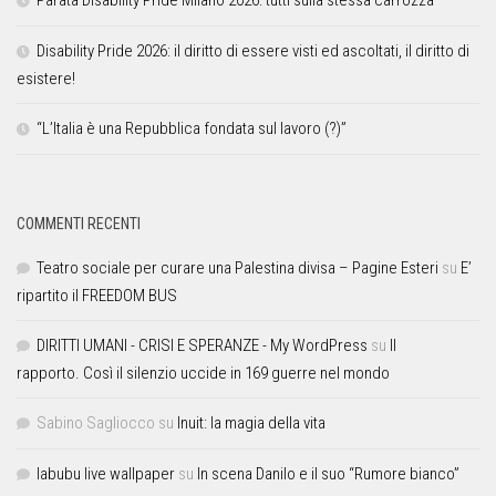
Parata Disability Pride Milano 2026: tutti sulla stessa carrozza
Disability Pride 2026: il diritto di essere visti ed ascoltati, il diritto di
esistere!
“L’Italia è una Repubblica fondata sul lavoro (?)”
COMMENTI RECENTI
Teatro sociale per curare una Palestina divisa – Pagine Esteri
su
E’
ripartito il FREEDOM BUS
DIRITTI UMANI - CRISI E SPERANZE - My WordPress
su
Il
rapporto. Così il silenzio uccide in 169 guerre nel mondo
Sabino Sagliocco
su
Inuit: la magia della vita
labubu live wallpaper
su
In scena Danilo e il suo “Rumore bianco”