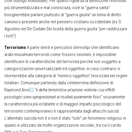
cioè obbligo individuale). Per quanto riguarda la definizione restrittiva
più strumentalizzata e mal conosciuta, cioè la “guerra santa”
bisognerebbe parlare piuttosto di “guerra giusta” un tema di diritto
canonico presente anche nel pensiero cristiano occidentale (es S.
Agostino nel De Civitate Dei liceità della guerra giusta “per raddrizzare
i torti”)
Terrorismo
A parte sterili e pericolosi stereotipi che identificano
arabi-musulmani-terroristi come fossero sinonimi, è impossibile
identificare le caratteristiche del terrorista perché non soggetto a
categorizzazioni universalizzanti ed oggettive; in caso contrario si
ritornerebbe alla categoria di “nemico oggettivo” teorizzata nei regimi
totalitari. Comunque partendo dalla celeberrima definizione di
Raymond Aron
[1]
“
è detta terroristica un’azione violenta i cui effetti
psicologici sono sproporzionati ai risultati puramente fisici
” sicuramente
la caratteristica più eclatante e di maggior impatto psicologico del
terrorismo contemporaneo è rappresentata dagli attacchi suicidi.
L’attentato suicida non è e non è stato “solo” un fenomeno religioso in
quanto è utilizzato da molte organizzazioni secolari, tra cui il curdo