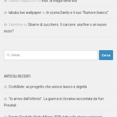
Sabino Sagliocco
su
Inuit: la magia della vita
labubu live wallpaper
su
In scena Danilo e il suo “Rumore bianco”
Valentina
su
Sbarre di zucchero. Il carcere: una fine o un nuovo
inizio?
ARTICOLI RECENTI
CrottAbile: un progetto che unisce lavoro e dignità
“Io arrivo dall’inferno”. La guerra in Ucraina raccontata da Yuri
Previtali