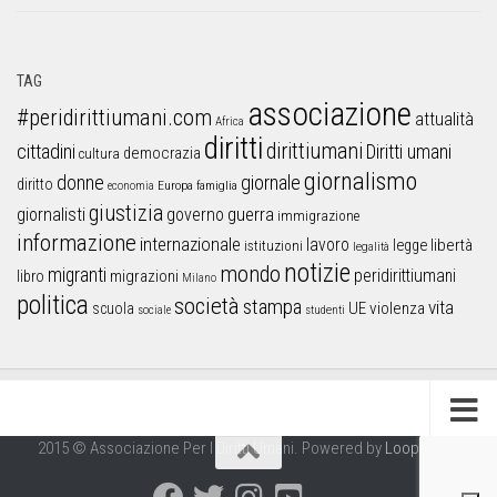
TAG
associazione
#peridirittiumani.com
attualità
Africa
diritti
dirittiumani
cittadini
Diritti umani
democrazia
cultura
giornalismo
donne
giornale
diritto
Europa
famiglia
economia
giustizia
guerra
giornalisti
governo
immigrazione
informazione
internazionale
lavoro
libertà
legge
istituzioni
legalità
notizie
mondo
migranti
peridirittiumani
libro
migrazioni
Milano
politica
società
stampa
vita
UE
violenza
scuola
sociale
studenti
2015 © Associazione Per I Diritti Umani. Powered by
Looproject