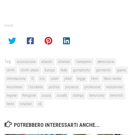
SHARE
Tag:
associazione
attacchi
attentati
Campanini
democrazia
diritti
Diritti umani
Europa
fede
giornalismo
giornalisti
guerra
informazione
IS
Isis
islam
jihad
legge
libro
Mass media
musulmani
Occidente
politica
processo
professore
radicalismo
regime
Religione
scuola
società
stampa
terrorismo
terroristi
testo
totalitari
UE
POTREBBERO INTERESSARTI ANCHE...