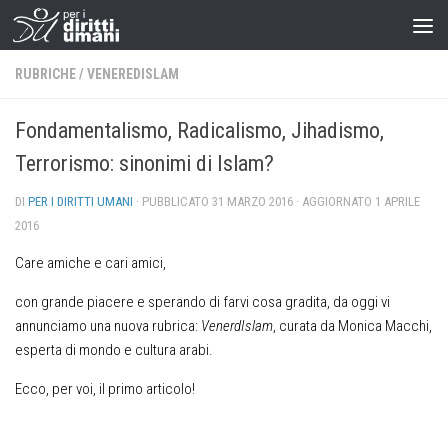
RUBRICHE
/
VENEREDISLAM
Fondamentalismo, Radicalismo, Jihadismo,
Terrorismo: sinonimi di Islam?
DI
PER I DIRITTI UMANI
· PUBBLICATO
31 MARZO 2016
· AGGIORNATO
1 APRILE
2016
Care amiche e cari amici,
con grande piacere e sperando di farvi cosa gradita, da oggi vi
annunciamo una nuova rubrica:
VenerdIslam
, curata da Monica Macchi,
esperta di mondo e cultura arabi.
Ecco, per voi, il primo articolo!