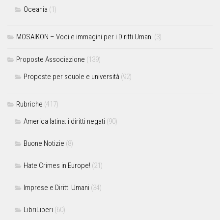
Oceania
(1)
MOSAIKON – Voci e immagini per i Diritti Umani
(3)
Proposte Associazione
(139)
Proposte per scuole e università
(92)
Rubriche
(417)
America latina: i diritti negati
(90)
Buone Notizie
(8)
Hate Crimes in Europe!
(21)
Imprese e Diritti Umani
(34)
LibriLiberi
(60)