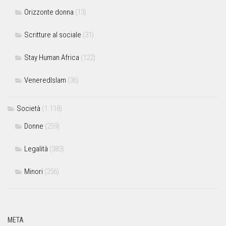
Orizzonte donna
(13)
Scritture al sociale
(31)
Stay Human Africa
(122)
VeneredIslam
(36)
Società
(1.118)
Donne
(259)
Legalità
(383)
Minori
(256)
META