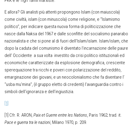
PKK e le Tigri Tamil marxiste.
E allora? Gli analisti più attenti propongono Islam (con maiuscola)
come civiltà, islam (con minuscola) come religione, e “Islamismo
politico”, per indicare questa nuova forma di politicizzazione che
nasce dalla Naksa del 1967 e dalle sconfitte del socialismo panarabo
nazionalista e che si pone al di fuori dell’Islam/islam. Islam/islam, che
dopo la caduta del comunismo è diventato l’incarnazione delle paure
dell’ Occidente a sua volta investito da crisi politico istituzionali ed
economiche caratterizzate da esplosione demografica, crescente
sperequazione tra ricchi e poveri con polarizzazione del reddito,
emarginazione dei giovani, e un neocolonialismo che fa diventare l’
“usba mu’mina”, (il gruppo eletto di credenti) l’avanguardia contro i
simboli dell’ignoranza e dell’ingiustizia.
[1]
[1] Cfr. R. ARON,
Paix et Guerre entre les Nations
, Paris 1962; trad. it.
Pace e guerra tra le nazioni
, Milano 1970, p. 209.