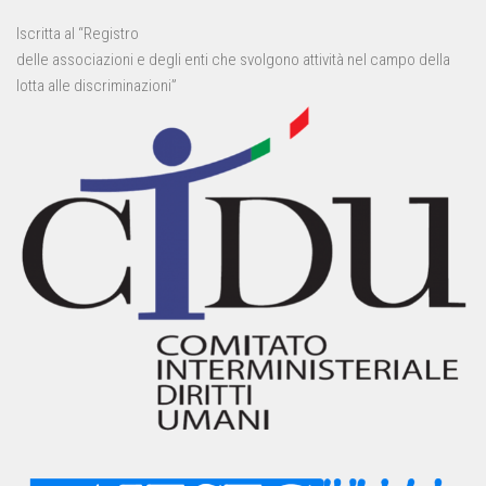
Iscritta al “Registro
delle associazioni e degli enti che svolgono attività nel campo della
lotta alle discriminazioni”