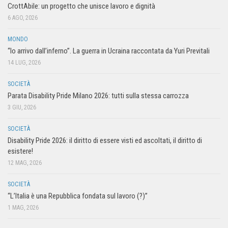
CrottAbile: un progetto che unisce lavoro e dignità
6 AGO, 2026
MONDO
“Io arrivo dall’inferno”. La guerra in Ucraina raccontata da Yuri Previtali
14 LUG, 2026
SOCIETÀ
Parata Disability Pride Milano 2026: tutti sulla stessa carrozza
3 GIU, 2026
SOCIETÀ
Disability Pride 2026: il diritto di essere visti ed ascoltati, il diritto di
esistere!
12 MAG, 2026
SOCIETÀ
“L’Italia è una Repubblica fondata sul lavoro (?)”
1 MAG, 2026