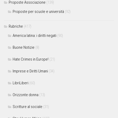
Proposte Associazione
(139)
Proposte per scuole e università
(92)
Rubriche
(417)
America latina: i diritti negati
(90)
Buone Notizie
(8)
Hate Crimes in Europe!
(21)
Imprese e Diritti Umani
(34)
LibriLiberi
(60)
Orizzonte donna
(13)
Scritture al sociale
(31)