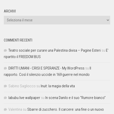
ARCHIVI
COMMENTI RECENTI
Teatro sociale per curare una Palestina divisa – Pagine Esteri
su
E’
ripartito il FREEDOM BUS
DIRITTI UMANI - CRISI E SPERANZE - My WordPress
su
Il
rapporto. Così il silenzio uccide in 169 guerre nel mondo
Sabino Sagliocco
su
Inuit: la magia della vita
labubu live wallpaper
su
In scena Danilo e il suo “Rumore bianco”
Valentina
su
Sbarre di zucchero. Il carcere: una fine o un nuovo