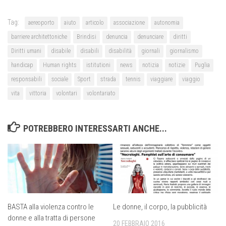
Tag:
aereoporto
aiuto
articolo
associazione
autonomia
barriere architettoniche
Brindisi
denuncia
denunciare
diritti
Diritti umani
disabile
disabili
disabilità
giornali
giornalismo
handicap
Human rights
istitutioni
news
notizia
notizie
Puglia
responsabili
sociale
Sport
strada
tennis
viaggiare
viaggio
vita
vittoria
volontari
volontariato
POTREBBERO INTERESSARTI ANCHE...
BASTA alla violenza contro le
Le donne, il corpo, la pubblicità
donne e alla tratta di persone
20 FEBBRAIO 2016