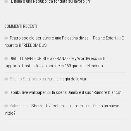
“L’Italia è una Repubblica fondata sul lavoro (?)”
COMMENTI RECENTI
Teatro sociale per curare una Palestina divisa – Pagine Esteri
su
E’
ripartito il FREEDOM BUS
DIRITTI UMANI - CRISI E SPERANZE - My WordPress
su
Il
rapporto. Così il silenzio uccide in 169 guerre nel mondo
Sabino Sagliocco
su
Inuit: la magia della vita
labubu live wallpaper
su
In scena Danilo e il suo “Rumore bianco”
Valentina
su
Sbarre di zucchero. Il carcere: una fine o un nuovo
inizio?