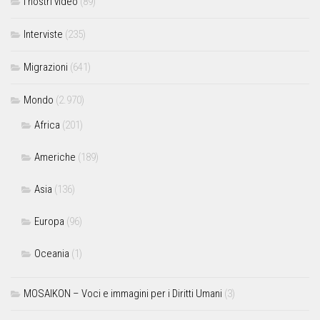
I nostri video
(89)
Interviste
(235)
Migrazioni
(641)
Mondo
(2.970)
Africa
(201)
Americhe
(189)
Asia
(136)
Europa
(96)
Oceania
(1)
MOSAIKON – Voci e immagini per i Diritti Umani
(3)