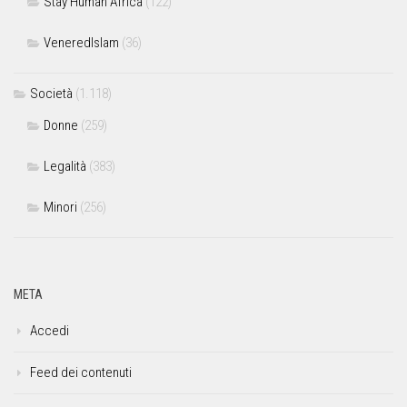
Stay Human Africa
(122)
VeneredIslam
(36)
Società
(1.118)
Donne
(259)
Legalità
(383)
Minori
(256)
META
Accedi
Feed dei contenuti