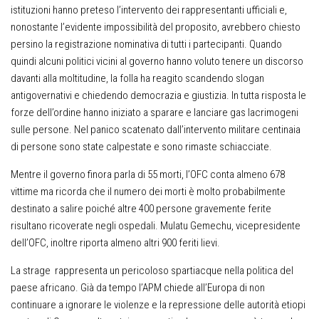
istituzioni hanno preteso l’intervento dei rappresentanti ufficiali e,
nonostante l’evidente impossibilità del proposito, avrebbero chiesto
persino la registrazione nominativa di tutti i partecipanti. Quando
quindi alcuni politici vicini al governo hanno voluto tenere un discorso
davanti alla moltitudine, la folla ha reagito scandendo slogan
antigovernativi e chiedendo democrazia e giustizia. In tutta risposta le
forze dell’ordine hanno iniziato a sparare e lanciare gas lacrimogeni
sulle persone. Nel panico scatenato dall’intervento militare centinaia
di persone sono state calpestate e sono rimaste schiacciate.
Mentre il governo finora parla di 55 morti, l’OFC conta almeno 678
vittime ma ricorda che il numero dei morti è molto probabilmente
destinato a salire poiché altre 400 persone gravemente ferite
risultano ricoverate negli ospedali. Mulatu Gemechu, vicepresidente
dell’OFC, inoltre riporta almeno altri 900 feriti lievi.
La strage rappresenta un pericoloso spartiacque nella politica del
paese africano. Già da tempo l’APM chiede all’Europa di non
continuare a ignorare le violenze e la repressione delle autorità etiopi