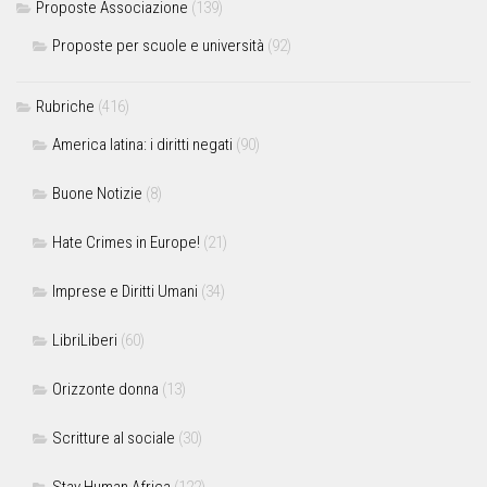
Proposte Associazione
(139)
Proposte per scuole e università
(92)
Rubriche
(416)
America latina: i diritti negati
(90)
Buone Notizie
(8)
Hate Crimes in Europe!
(21)
Imprese e Diritti Umani
(34)
LibriLiberi
(60)
Orizzonte donna
(13)
Scritture al sociale
(30)
Stay Human Africa
(122)