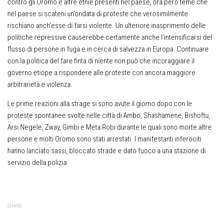
contro gli Oromo e altre etnie presenti nel paese, ora però teme che
nel paese si scateni un’ondata di proteste che verosimilmente
rischiano anch’esse di farsi violente. Un ulteriore inasprimento delle
politiche repressive causerebbe certamente anche l’intensificarsi del
flusso di persone in fuga e in cerca di salvezza in Europa. Continuare
con la politica del fare finta di niente non può che incoraggiare il
governo etiope a rispondere alle proteste con ancora maggiore
arbitrarietà e violenza.
Le prime reazioni alla strage si sono avute il giorno dopo con le
proteste spontanee svolte nelle città di Ambo, Shashamene, Bishoftu,
Arsi Negele, Zway, Gimbi e Meta Robi durante le quali sono morte altre
persone e molti Oromo sono stati arrestati. I manifestanti inferociti
hanno lanciato sassi, bloccato strade e dato fuoco a una stazione di
servizio della polizia.
SHARE