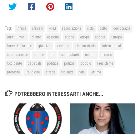
Tag:
Africa
africani
APM
associazione
città
culto
democrazia
Diritti umani
diritto
esercito
etiope
etiopi
etiopia
Europa
forse dell'ordine
giustizia
governo
Human rights
international
internazionale
justice
life
manifestanti
militari
mondo
Occidente
ospedali
politica
polizia
popolo
Presidente
proteste
Religione
strage
violenza
vita
vittime
POTREBBERO INTERESSARTI ANCHE...