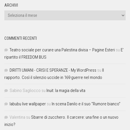
ARCHIVI
COMMENTI RECENTI
Teatro sociale per curare una Palestina divisa – Pagine Esteri
su
E’
ripartito il FREEDOM BUS
DIRITTI UMANI - CRISI E SPERANZE - My WordPress
su
Il
rapporto. Così il silenzio uccide in 169 guerre nel mondo
Sabino Sagliocco
su
Inuit: la magia della vita
labubu live wallpaper
su
In scena Danilo e il suo “Rumore bianco”
Valentina
su
Sbarre di zucchero. Il carcere: una fine o un nuovo
inizio?