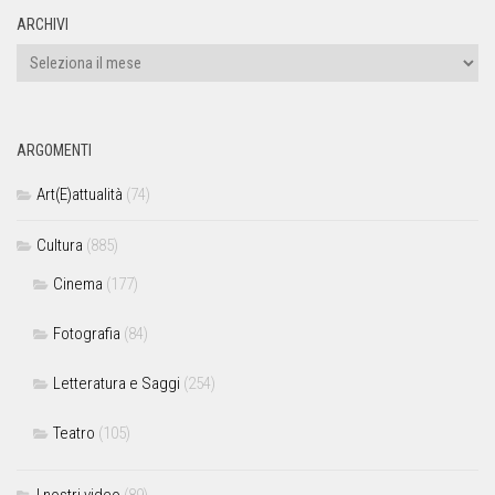
ARCHIVI
ARGOMENTI
Art(E)attualità
(74)
Cultura
(885)
Cinema
(177)
Fotografia
(84)
Letteratura e Saggi
(254)
Teatro
(105)
I nostri video
(89)