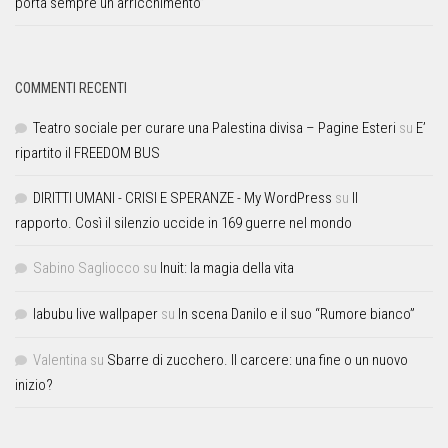
porta sempre un arricchimento”
COMMENTI RECENTI
Teatro sociale per curare una Palestina divisa – Pagine Esteri
su
E’
ripartito il FREEDOM BUS
DIRITTI UMANI - CRISI E SPERANZE - My WordPress
su
Il
rapporto. Così il silenzio uccide in 169 guerre nel mondo
Sabino Sagliocco
su
Inuit: la magia della vita
labubu live wallpaper
su
In scena Danilo e il suo “Rumore bianco”
Valentina
su
Sbarre di zucchero. Il carcere: una fine o un nuovo
inizio?