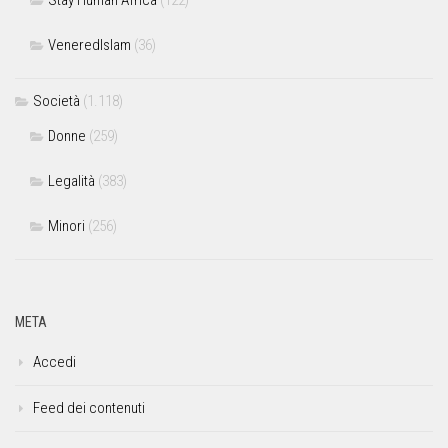
VeneredIslam
(36)
Società
(1.118)
Donne
(259)
Legalità
(383)
Minori
(256)
META
Accedi
Feed dei contenuti