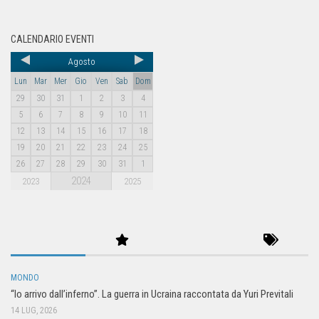
CALENDARIO EVENTI
Agosto
Lun
Mar
Mer
Gio
Ven
Sab
Dom
29
30
31
1
2
3
4
5
6
7
8
9
10
11
12
13
14
15
16
17
18
19
20
21
22
23
24
25
26
27
28
29
30
31
1
2024
2023
2025
MONDO
“Io arrivo dall’inferno”. La guerra in Ucraina raccontata da Yuri Previtali
14 LUG, 2026