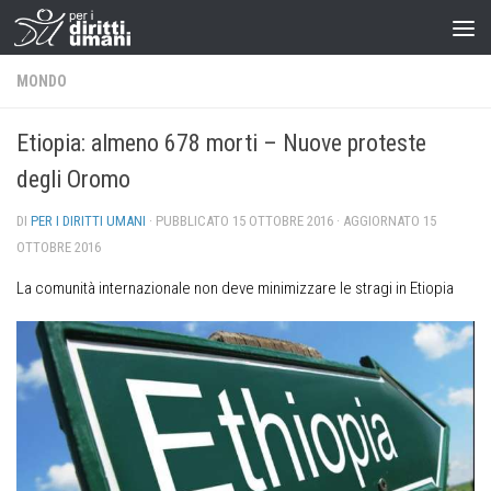
MONDO
Etiopia: almeno 678 morti – Nuove proteste
degli Oromo
DI
PER I DIRITTI UMANI
· PUBBLICATO
15 OTTOBRE 2016
· AGGIORNATO
15
OTTOBRE 2016
La comunità internazionale non deve minimizzare le stragi in Etiopia