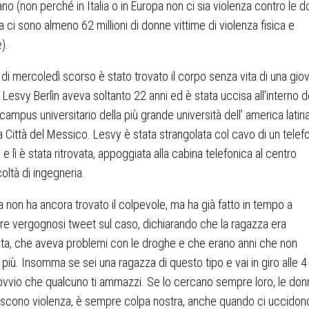
ano (non perché in Italia o in Europa non ci sia violenza contro le 
a ci sono almeno 62 millioni di donne vittime di violenza fisica e
).
 di mercoledì scorso è stato trovato il corpo senza vita di una gio
 Lesvy Berlìn aveva soltanto 22 anni ed è stata uccisa all’interno de
ampus universitario della più grande università dell’ america latina
 Città del Messico. Lesvy è stata strangolata col cavo di un telef
e lì è stata ritrovata, appoggiata alla cabina telefonica al centro
coltà di ingegneria.
ia non ha ancora trovato il colpevole, ma ha già fatto in tempo a
re vergognosi tweet sul caso, dichiarando che la ragazza era
ata, che aveva problemi con le droghe e che erano anni che non
 più. Insomma se sei una ragazza di questo tipo e vai in giro alle 4 
ovvio che qualcuno ti ammazzi. Se lo cercano sempre loro, le don
scono violenza, è sempre colpa nostra, anche quando ci uccidono