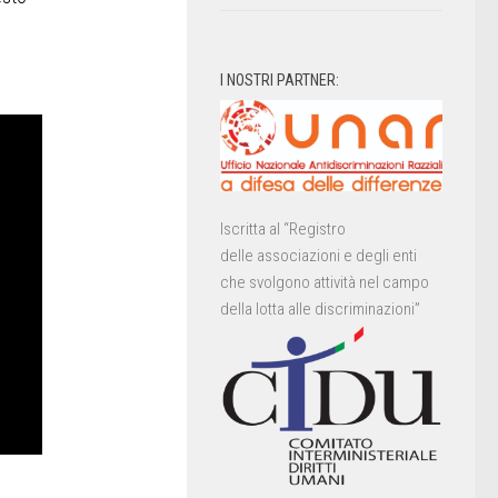
I NOSTRI PARTNER:
Iscritta al “Registro
delle associazioni e degli enti
che svolgono attività nel campo
della lotta alle discriminazioni”