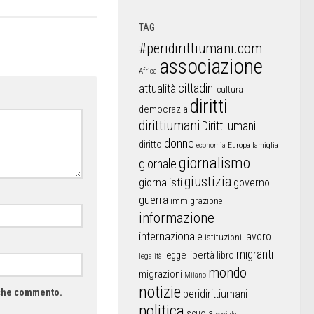
TAG
#peridirittiumani.com
associazione
Africa
cittadini
attualità
cultura
diritti
democrazia
dirittiumani
Diritti umani
donne
diritto
Europa
famiglia
economia
giornalismo
giornale
giustizia
giornalisti
governo
guerra
immigrazione
informazione
internazionale
lavoro
istituzioni
migranti
libertà
libro
legge
legalità
mondo
migrazioni
Milano
notizie
a che commento.
peridirittiumani
politica
scuola