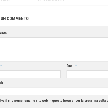
A UN COMMENTO
ento
e
*
Email
*
eb
lva il mio nome, email e sito web in questo browser per la prossima volt