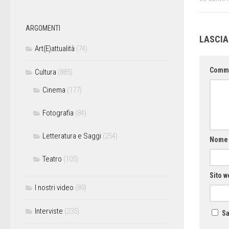
ARGOMENTI
LASCI
Art(E)attualità
(74)
Comm
Cultura
(885)
Cinema
(177)
Fotografia
(84)
Letteratura e Saggi
(254)
Nom
Teatro
(105)
Sito w
I nostri video
(89)
Interviste
(235)
Sa