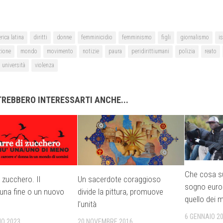
rica latina
diritti
donne
femminicidio
femminismo
figli
giornalismo
i
zione
mondo
movimento
notizie
paura
peridirittiumani
polizia
reato
università
violenza
REBBERO INTERESSARTI ANCHE...
Che cosa s
 zucchero. Il
Un sacerdote coraggioso
sogno euro
 una fine o un nuovo
divide la pittura, promuove
quello dei m
l’unità
6 GENNAIO 2
IO 2023
20 NOVEMBRE 2016