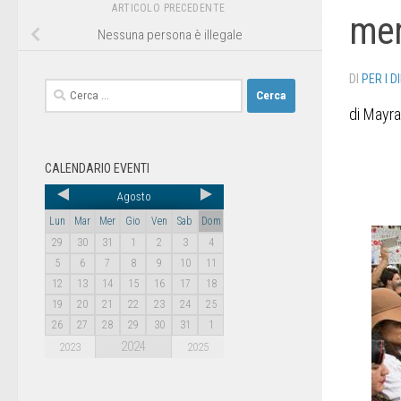
ARTICOLO PRECEDENTE
me
Nessuna persona è illegale
DI
PER I D
di Mayr
CALENDARIO EVENTI
Agosto
Lun
Mar
Mer
Gio
Ven
Sab
Dom
29
30
31
1
2
3
4
5
6
7
8
9
10
11
12
13
14
15
16
17
18
19
20
21
22
23
24
25
26
27
28
29
30
31
1
2024
2023
2025