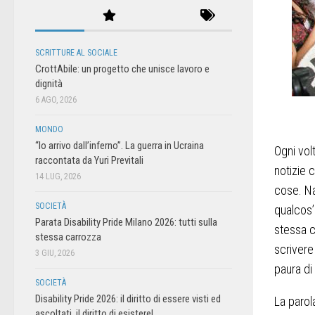
SCRITTURE AL SOCIALE
CrottAbile: un progetto che unisce lavoro e
dignità
6 AGO, 2026
MONDO
“Io arrivo dall’inferno”. La guerra in Ucraina
Ogni vol
raccontata da Yuri Previtali
notizie 
14 LUG, 2026
cose. Na
SOCIETÀ
qualcos’
Parata Disability Pride Milano 2026: tutti sulla
stessa c
stessa carrozza
scrivere
3 GIU, 2026
paura di
SOCIETÀ
Disability Pride 2026: il diritto di essere visti ed
La paro
ascoltati, il diritto di esistere!