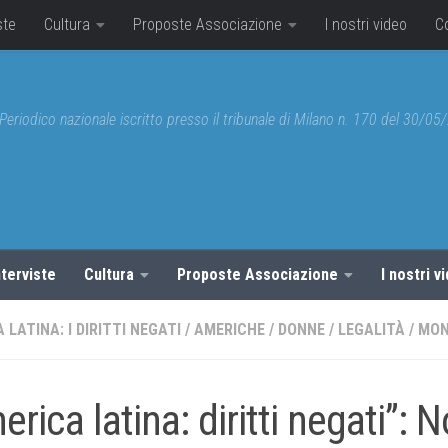
ste
Cultura
Proposte Associazione
I nostri video
C
Periodico nazionale iscritto presso il tribunale di Milano n. 170 del 30/0
nterviste
Cultura
Proposte Associazione
I nostri v
 LATINA: I DIRITTI NEGATI
/
AMERICHE
/
DONNE
/
LEGALITÀ
/
MO
erica latina: diritti negati”: 