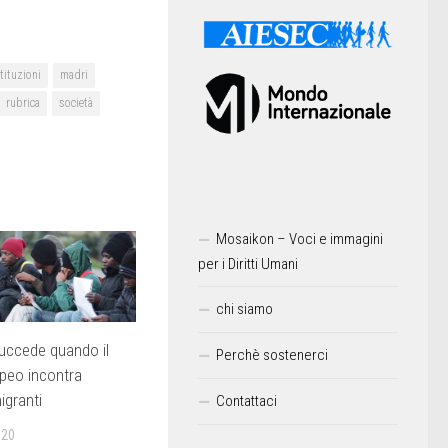
stituzioni
madri
rubrica
società
Mosaikon – Voci e immagini
per i Diritti Umani
chi siamo
uccede quando il
Perchè sostenerci
peo incontra
igranti
Contattaci
020