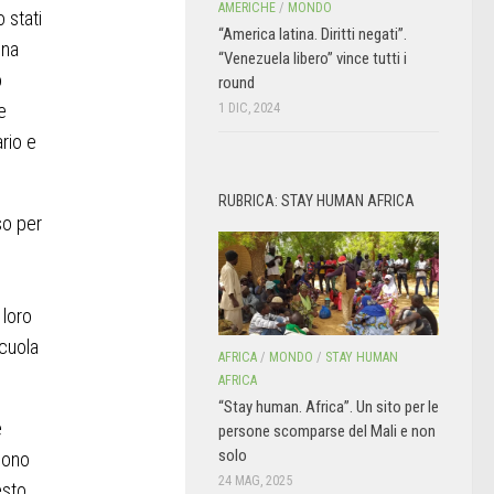
AMERICHE
/
MONDO
 stati
“America latina. Diritti negati”.
una
“Venezuela libero” vince tutti i
o
round
e
1 DIC, 2024
rio e
RUBRICA: STAY HUMAN AFRICA
so per
 loro
scuola
AFRICA
/
MONDO
/
STAY HUMAN
AFRICA
“Stay human. Africa”. Un sito per le
e
persone scomparse del Mali e non
solo
sono
24 MAG, 2025
esto