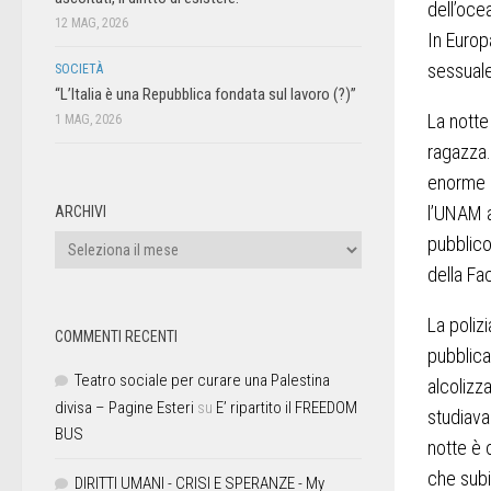
dell’oce
12 MAG, 2026
In Europ
sessuale
SOCIETÀ
“L’Italia è una Repubblica fondata sul lavoro (?)”
La notte
1 MAG, 2026
ragazza.
enorme c
l’UNAM a
ARCHIVI
pubblico 
della Fa
La poliz
COMMENTI RECENTI
pubblica
Teatro sociale per curare una Palestina
alcolizz
divisa – Pagine Esteri
su
E’ ripartito il FREEDOM
studiava
BUS
notte è 
che subi
DIRITTI UMANI - CRISI E SPERANZE - My