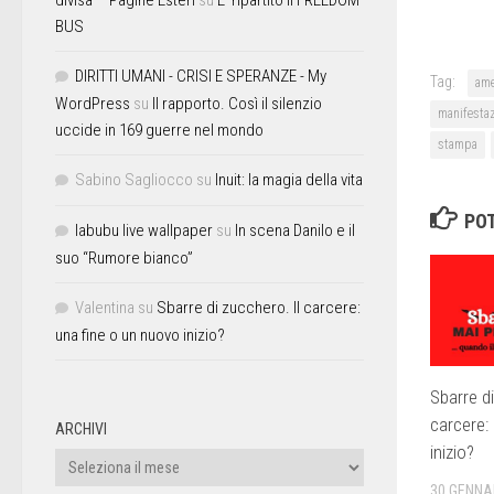
BUS
DIRITTI UMANI - CRISI E SPERANZE - My
Tag:
ame
WordPress
su
Il rapporto. Così il silenzio
manifesta
uccide in 169 guerre nel mondo
stampa
Sabino Sagliocco
su
Inuit: la magia della vita
POT
labubu live wallpaper
su
In scena Danilo e il
suo “Rumore bianco”
Valentina
su
Sbarre di zucchero. Il carcere:
una fine o un nuovo inizio?
Sbarre di
carcere:
ARCHIVI
inizio?
30 GENNA