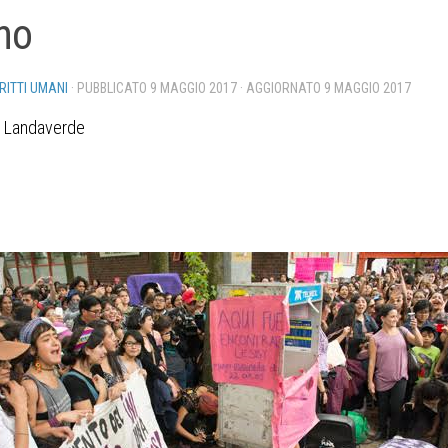
no
IRITTI UMANI
· PUBBLICATO
9 MAGGIO 2017
· AGGIORNATO
9 MAGGIO 2017
a Landaverde