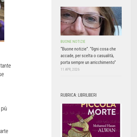
BUONE NOTIZIE
“Buone notizie”. “0gni cosa che
accade, per scelta o casualità,
porta sempre un arricchimento”
 tante
11 APR, 2026
se
RUBRICA: LIBRILIBERI
 più
parte