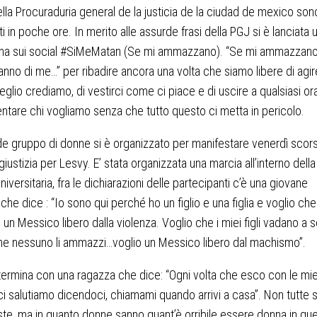
lla Procuraduria general de la justicia de la ciudad de mexico sono
ti in poche ore. In merito alle assurde frasi della PGJ si è lanciata 
a sui social #SiMeMatan (Se mi ammazzano). “Se mi ammazzan
anno di me…” per ribadire ancora una volta che siamo libere di agir
lio crediamo, di vestirci come ci piace e di uscire a qualsiasi ora
entare chi vogliamo senza che tutto questo ci metta in pericolo.
e gruppo di donne si è organizzato per manifestare venerdì scor
giustizia per Lesvy. E’ stata organizzata una marcia all’interno della
iversitaria, fra le dichiarazioni delle partecipanti c’è una giovane
e dice : “Io sono qui perché ho un figlio e una figlia e voglio che
n un Messico libero dalla violenza. Voglio che i miei figli vadano a 
e nessuno li ammazzi…voglio un Messico libero dal machismo”.
 termina con una ragazza che dice: “Ogni volta che esco con le mi
i salutiamo dicendoci, chiamami quando arrivi a casa”. Non tutte 
te, ma in quanto donne sanno quant’è orribile essere donna in qu