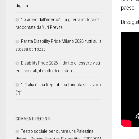
dignità
paese.
“Io arrivo dall’inferno”. La guerra in Ucraina
Di seguit
raccontata da Yuri Previtali
Parata Disability Pride Milano 2026: tutti sulla
stessa carrozza
Disability Pride 2026: il diritto di essere visti
ed ascoltati, il diritto di esistere!
“L’Italia è una Repubblica fondata sul lavoro
(?)”
COMMENTI RECENTI
Teatro sociale per curare una Palestina
divisa – Pagine Esteri
su
E’ ripartito il FREEDOM