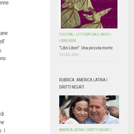
donne.
vane
CULTURA
/
LETTERATURA E SAGGI
/
ll’
LIBRILIBERI
“Libri Liberi”. Una piccola morte
,
15 LUG, 2025
ono
RUBRICA: AMERICA LATINA I
DIRITTI NEGATI
di
ne
. I
AMERICA LATINA: I DIRITTI NEGATI
/