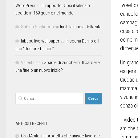
tweet de
WordPress
su
Il rapporto. Così il silenzio
uccide in 169 guerre nel mondo
cancella
campagn
Sabino Sagliocco
su
Inuit: la magia della vita
cosa dir
come meg
labubu live wallpaper
su
In scena Danilo e il
di frequ
suo “Rumore bianco”
Un grand
Valentina
su
Sbarre di zucchero. Il carcere:
una fine o un nuovo inizio?
esigere 
Ciudad un
mamma ch
vivano i
senza ch
Il video
ARTICOLI RECENTI
amiche c
CrottAbile: un progetto che unisce lavoro e
femminis