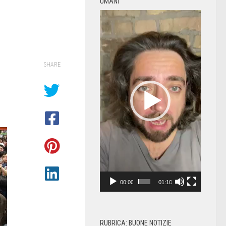
UMANI
Video
Player
SHARE
00:00
01:10
RUBRICA: BUONE NOTIZIE