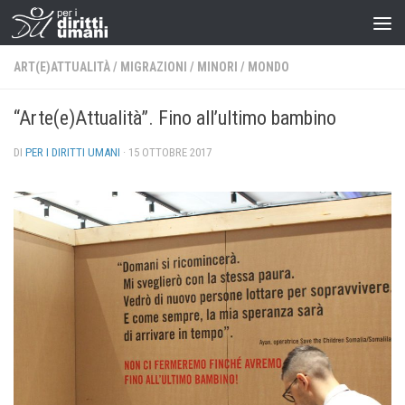
ART(E)ATTUALITÀ
/
MIGRAZIONI
/
MINORI
/
MONDO
“Arte(e)Attualità”. Fino all’ultimo bambino
DI
PER I DIRITTI UMANI
·
15 OTTOBRE 2017