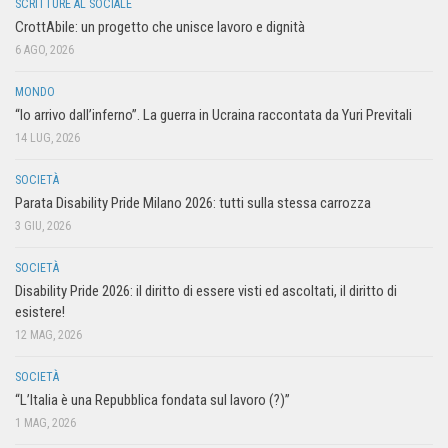
SCRITTURE AL SOCIALE
CrottAbile: un progetto che unisce lavoro e dignità
6 AGO, 2026
MONDO
“Io arrivo dall’inferno”. La guerra in Ucraina raccontata da Yuri Previtali
14 LUG, 2026
SOCIETÀ
Parata Disability Pride Milano 2026: tutti sulla stessa carrozza
3 GIU, 2026
SOCIETÀ
Disability Pride 2026: il diritto di essere visti ed ascoltati, il diritto di
esistere!
12 MAG, 2026
SOCIETÀ
“L’Italia è una Repubblica fondata sul lavoro (?)”
1 MAG, 2026