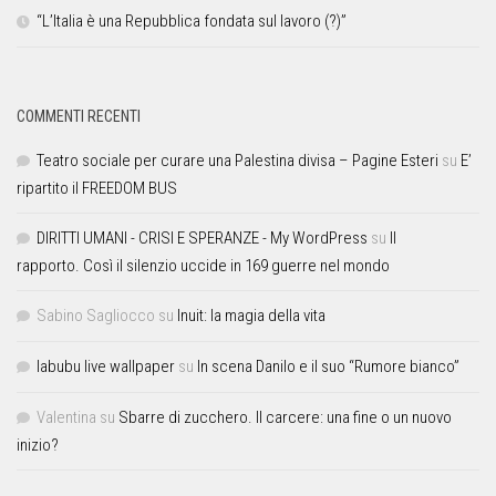
“L’Italia è una Repubblica fondata sul lavoro (?)”
COMMENTI RECENTI
Teatro sociale per curare una Palestina divisa – Pagine Esteri
su
E’
ripartito il FREEDOM BUS
DIRITTI UMANI - CRISI E SPERANZE - My WordPress
su
Il
rapporto. Così il silenzio uccide in 169 guerre nel mondo
Sabino Sagliocco
su
Inuit: la magia della vita
labubu live wallpaper
su
In scena Danilo e il suo “Rumore bianco”
Valentina
su
Sbarre di zucchero. Il carcere: una fine o un nuovo
inizio?