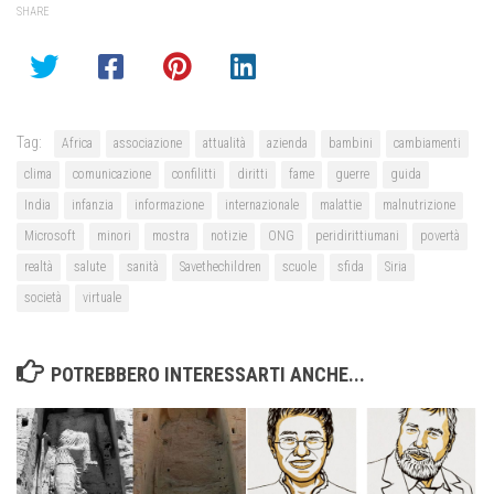
SHARE
Tag:
Africa
associazione
attualità
azienda
bambini
cambiamenti
clima
comunicazione
confilitti
diritti
fame
guerre
guida
India
infanzia
informazione
internazionale
malattie
malnutrizione
Microsoft
minori
mostra
notizie
ONG
peridirittiumani
povertà
realtà
salute
sanità
Savethechildren
scuole
sfida
Siria
società
virtuale
POTREBBERO INTERESSARTI ANCHE...