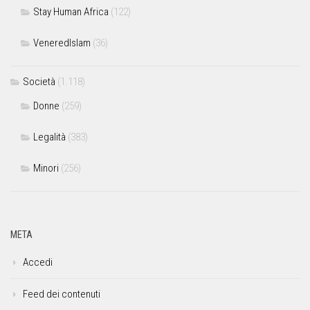
Stay Human Africa
(122)
VeneredIslam
(36)
Società
(1.118)
Donne
(259)
Legalità
(383)
Minori
(256)
META
Accedi
Feed dei contenuti