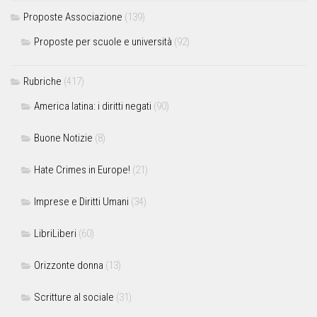
Proposte Associazione
(139)
Proposte per scuole e università
(92)
Rubriche
(417)
America latina: i diritti negati
(90)
Buone Notizie
(8)
Hate Crimes in Europe!
(21)
Imprese e Diritti Umani
(34)
LibriLiberi
(60)
Orizzonte donna
(13)
Scritture al sociale
(31)