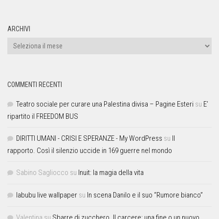
ARCHIVI
COMMENTI RECENTI
Teatro sociale per curare una Palestina divisa – Pagine Esteri
su
E’
ripartito il FREEDOM BUS
DIRITTI UMANI - CRISI E SPERANZE - My WordPress
su
Il
rapporto. Così il silenzio uccide in 169 guerre nel mondo
Sabino Sagliocco
su
Inuit: la magia della vita
labubu live wallpaper
su
In scena Danilo e il suo “Rumore bianco”
Valentina
su
Sbarre di zucchero. Il carcere: una fine o un nuovo