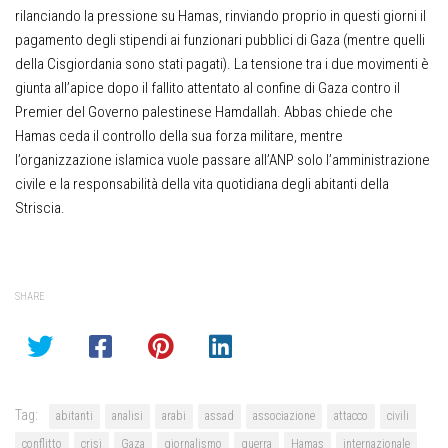
rilanciando la pressione su Hamas, rinviando proprio in questi giorni il
pagamento degli stipendi ai funzionari pubblici di Gaza (mentre quelli
della Cisgiordania sono stati pagati). La tensione tra i due movimenti è
giunta all’apice dopo il fallito attentato al confine di Gaza contro il
Premier del Governo palestinese Hamdallah. Abbas chiede che
Hamas ceda il controllo della sua forza militare, mentre
l’organizzazione islamica vuole passare all’ANP solo l’amministrazione
civile e la responsabilità della vita quotidiana degli abitanti della
Striscia.
SHARE
Tag:
abitanti
analisi
arabi
assad
associazione
attacco
civili
conflitto
crisi
Gaza
giornalismo
guerra
Hamas
internazionale