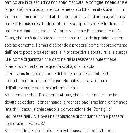
particolare in quest’ultima non sono mancate le bottiglie incendiarie e
le granate). Ma proclamare come mezzo di lotta manifestazioni non
violente e non il ricorso ad atti terroristici, alla Jihad armata, segna da
parte di Hamas un salto di qualità, che si appropria delle tradizionali
parole d’ordine lanciate dall’Autorità Nazionale Palestinese e da Al
Fatah, che però non sono stati in grado di metterle in pratica se non
sporadicamente. Hamas cioè tende a proporsi come rappresentante
dell’intero popolo palestinese, e in prospettiva a sostituirsi alla stessa
OLP come organizzazione cardine della resistenza palestinese.
Israele ovviamente teme questa svolta, che lo isola
internazionalmente e lo pone di fronte a scelte difficili, e che
soprattutto riporta il conflitto israelo-palestinese al centro
dell’attenzione e dei media internazionali.
Ma la teme anche il Presidente Abbas, che in un primo tempo ha
dovuto accodarsi, condannando la repressione israeliana, chiamando
“martiri” i caduti, richiedendo la convocazione del Consigli di
Sicurezza dell’ONU, ove una risoluzione di condanna non è passata
solo grazie al veto USA.
Ma il Presidente palestinese è presto passato al contrattacco,