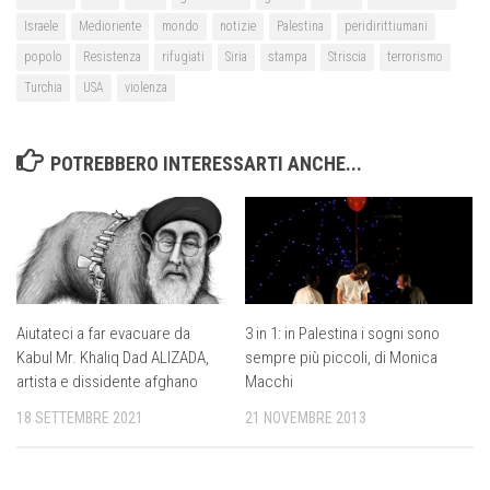
Israele
Medioriente
mondo
notizie
Palestina
peridirittiumani
popolo
Resistenza
rifugiati
Siria
stampa
Striscia
terrorismo
Turchia
USA
violenza
POTREBBERO INTERESSARTI ANCHE...
Aiutateci a far evacuare da
3 in 1: in Palestina i sogni sono
Kabul Mr. Khaliq Dad ALIZADA,
sempre più piccoli, di Monica
artista e dissidente afghano
Macchi
18 SETTEMBRE 2021
21 NOVEMBRE 2013