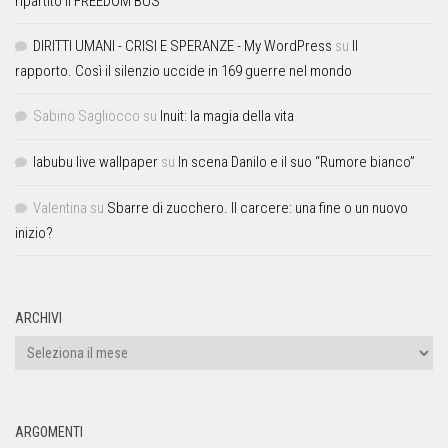
ripartito il FREEDOM BUS
DIRITTI UMANI - CRISI E SPERANZE - My WordPress
su
Il
rapporto. Così il silenzio uccide in 169 guerre nel mondo
Sabino Sagliocco
su
Inuit: la magia della vita
labubu live wallpaper
su
In scena Danilo e il suo “Rumore bianco”
Valentina
su
Sbarre di zucchero. Il carcere: una fine o un nuovo
inizio?
ARCHIVI
ARGOMENTI