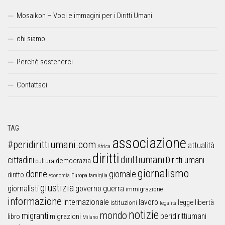
Mosaikon – Voci e immagini per i Diritti Umani
chi siamo
Perchè sostenerci
Contattaci
TAG
associazione
#peridirittiumani.com
attualità
Africa
diritti
dirittiumani
cittadini
Diritti umani
democrazia
cultura
giornalismo
donne
giornale
diritto
Europa
famiglia
economia
giustizia
guerra
giornalisti
governo
immigrazione
informazione
internazionale
lavoro
libertà
legge
istituzioni
legalità
notizie
mondo
migranti
peridirittiumani
libro
migrazioni
Milano