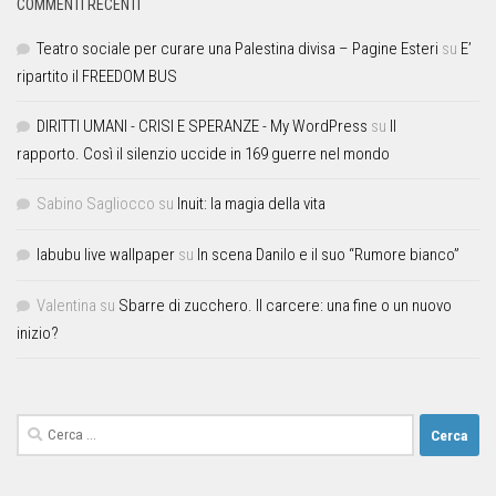
COMMENTI RECENTI
Teatro sociale per curare una Palestina divisa – Pagine Esteri
su
E’
ripartito il FREEDOM BUS
DIRITTI UMANI - CRISI E SPERANZE - My WordPress
su
Il
rapporto. Così il silenzio uccide in 169 guerre nel mondo
Sabino Sagliocco
su
Inuit: la magia della vita
labubu live wallpaper
su
In scena Danilo e il suo “Rumore bianco”
Valentina
su
Sbarre di zucchero. Il carcere: una fine o un nuovo
inizio?