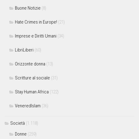
Buone Notizie
(8)
Hate Crimes in Europe!
(21)
Imprese e Diritti Umani
(34)
LibriLiberi
(60)
Orizzonte donna
(13)
Scritture al sociale
(31)
Stay Human Africa
(122)
VeneredIslam
(36)
Società
(1.118)
Donne
(259)