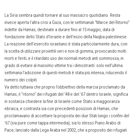
La Siria sembra quindi tornare al suo massacro quotidiano. Resta
invece aperta l’altra crisi a Gaza, con le settimanali “Marce del Ritorno”
indette da Hamas, destinate a durare fino al 15 maggio, data di
fondazione dello Stato d’Israele e dell’inizio della Naqba palestinese.
La reazione dell’esercito israeliano è stata particolarmente dura, con
la scelta di utilizzare proiettili veri e non di gomma, provocando molti
morti e feriti; e il ritardato uso dei normali metodi anti sommossa, in
grado di evitare al massimo vittime tra i dimostranti: solo nell’ultima
settimana l’adozione di questi metodi è stata più intensa, riducendo il
numero dei colpiti.
Va detto tuttavia che proprio l’obbiettivo della marcia proclamato da
Hamas, il “ritorno” dei rifugiati del ’48 e del ’67 dentro Israele, significa
in sostanza chiedere la fine di Israele come Stato a maggioranza
ebraica, e contrasta sia con precedenti posizioni di Hamas, che
proclamavano di accettare la proposta dei due Stati lungo i confini del
’67 (sia pure come tappa intermedia), sia lo stesso Piano Arabo di
Pace, lanciato dalla Lega Araba nel 2002, che a proposito dei rifugiati