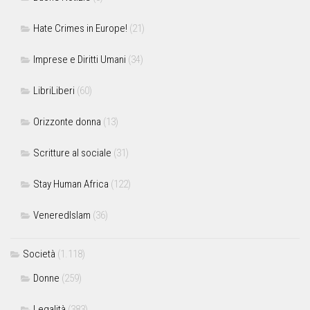
Hate Crimes in Europe!
(21)
Imprese e Diritti Umani
(34)
LibriLiberi
(60)
Orizzonte donna
(13)
Scritture al sociale
(31)
Stay Human Africa
(122)
VeneredIslam
(36)
Società
(1.118)
Donne
(259)
Legalità
(383)