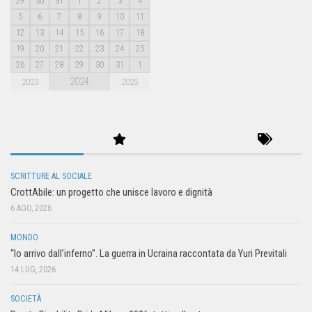
29
30
31
1
2
3
4
5
6
7
8
9
10
11
12
13
14
15
16
17
18
19
20
21
22
23
24
25
26
27
28
29
30
31
1
2024
2023
2025
SCRITTURE AL SOCIALE
CrottAbile: un progetto che unisce lavoro e dignità
6 AGO, 2026
MONDO
“Io arrivo dall’inferno”. La guerra in Ucraina raccontata da Yuri Previtali
14 LUG, 2026
SOCIETÀ