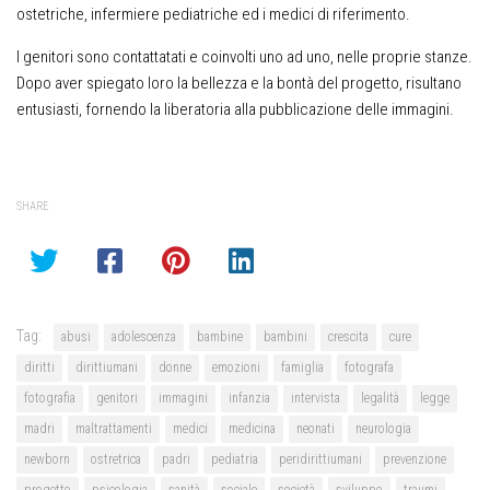
ostetriche, infermiere pediatriche ed i medici di riferimento.
I genitori sono contattatati e coinvolti uno ad uno, nelle proprie stanze.
Dopo aver spiegato loro la bellezza e la bontà del progetto, risultano
entusiasti, fornendo la liberatoria alla pubblicazione delle immagini.
SHARE
Tag:
abusi
adolescenza
bambine
bambini
crescita
cure
diritti
dirittiumani
donne
emozioni
famiglia
fotografa
fotografia
genitori
immagini
infanzia
intervista
legalità
legge
madri
maltrattamenti
medici
medicina
neonati
neurologia
newborn
ostretrica
padri
pediatria
peridirittiumani
prevenzione
progetto
psicologia
sanità
sociale
società
sviluppo
traumi