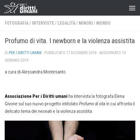
FOTOGRAFIA
/
INTERVISTE
/
LEGALITÀ
/
MINORI
/
MONDO
Profumo di vita. I newborn e la violenza assistita
DI
PER I DIRITTI UMANI
· PUBBLICATO
17 DICEMBRE 2018
· AGGIORNATO
10
GENNAIO 2019
a cura di Alessandra Montesanto
Associazione Per i Diritti umani
ha intervista la fotografa Elena
Givone sul suo nuovo progetto intitolato
Profumo di vita
in cui affronta il
delicato tema dei neonati e la violenza assistita.