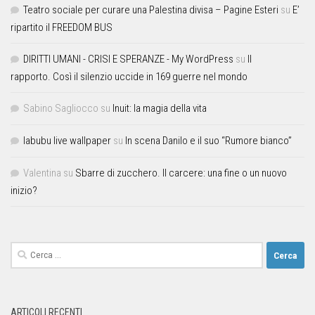
Teatro sociale per curare una Palestina divisa – Pagine Esteri
su
E’
ripartito il FREEDOM BUS
DIRITTI UMANI - CRISI E SPERANZE - My WordPress
su
Il
rapporto. Così il silenzio uccide in 169 guerre nel mondo
Sabino Sagliocco
su
Inuit: la magia della vita
labubu live wallpaper
su
In scena Danilo e il suo “Rumore bianco”
Valentina
su
Sbarre di zucchero. Il carcere: una fine o un nuovo
inizio?
ARTICOLI RECENTI