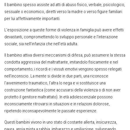
Il bambino spesso assiste ad atti di abuso fisico, verbale, psicologico,
sessuale o economico, diretti verso la madre o verso figure familiari
per lui affettivamente importanti.
L’esposizione a queste forme di violenza in famiglia può avere effetti
devastanti, compromettendo lo sviluppo personale e l’interazione
sociale, sia nell’infanzia che nell’età adulta.
Il bambino attiva diversi meccanismi di difesa, può assumere la stessa
condotta aggressiva del maltrattante, imitandolo fisicamente e nel
comportamento; i ricordi e i vissuti emotivi vengono spesso relegati
nell’inconscio. La mente si divide in due parti, una riconosce
l’avvenimento traumatico, l’altra lo nega e vi sostituisce una
costruzione fantastica (come accusarsi della violenza o di non aver
protetto il genitore maltrattato). In età adolescenziale possono
inconsciamente ritrovarsi in situazioni e in relazioni dolorose,
ripetendo inconsapevolmente le passate esperienze.
Questi bambini vivono in uno stato di costante allerta, insicurezza,
paura, ansia mista a rabbia, imbarazzo e umiliazione, sviluppando