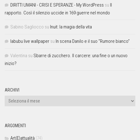
DIRITTI UMANI - CRISI E SPERANZE - My WordPress
su
Il
rapporto. Così il silenzio uccide in 169 guerre nel mondo
Sabino Sagliocco
su
Inuit: la magia della vita
labubu live wallpaper
su
In scena Danilo e il suo “Rumore bianco”
Valentina
su
Sbarre di zucchero. Il carcere: una fine o un nuovo
inizio?
ARCHIVI
ARGOMENTI
Art(E)attualità
(74)