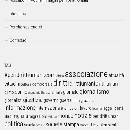
Mosaikon – Voci e immagini per i Diritti Umani
chi siamo
Perchè sostenerci
Contattaci
TAG
associazione
#peridirittiumani.com
attualità
Africa
diritti
dirittiumani
cittadini
Diritti umani
democrazia
cultura
giornalismo
donne
giornale
diritto
Europa
famiglia
economia
giustizia
guerra
giornalisti
governo
immigrazione
informazione
internazionale
lavoro
libertà
legge
istituzioni
legalità
notizie
mondo
migranti
peridirittiumani
libro
migrazioni
Milano
politica
società
stampa
vita
UE
violenza
scuola
sociale
studenti