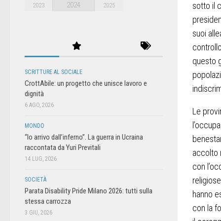
2024
sotto il 
2023
2025
presiden
suoi alle
controll
questo g
SCRITTURE AL SOCIALE
popolazi
CrottAbile: un progetto che unisce lavoro e
indiscri
dignità
6 AGO, 2026
Le provi
l’occupaz
MONDO
“Io arrivo dall’inferno”. La guerra in Ucraina
benestar
raccontata da Yuri Previtali
accolto m
14 LUG, 2026
con l’oc
religios
SOCIETÀ
Parata Disability Pride Milano 2026: tutti sulla
hanno es
stessa carrozza
con la f
3 GIU, 2026