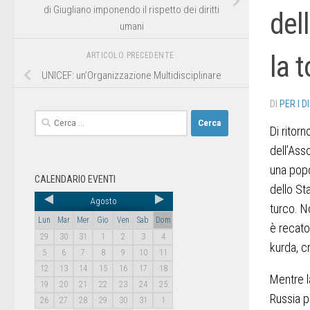
di Giugliano imponendo il rispetto dei diritti
dell
umani
la 
ARTICOLO PRECEDENTE
UNICEF: un’Organizzazione Multidisciplinare
DI
PER I D
Di ritorn
dell’Ass
una popo
CALENDARIO EVENTI
dello Sta
Agosto
turco. N
Lun
Mar
Mer
Gio
Ven
Sab
Dom
è recato 
29
30
31
1
2
3
4
kurda, cr
5
6
7
8
9
10
11
12
13
14
15
16
17
18
Mentre la
19
20
21
22
23
24
25
Russia pe
26
27
28
29
30
31
1