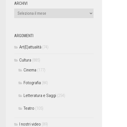
ARCHIVI
ARGOMENTI
Art(E)attualità
(74)
Cultura
(885)
Cinema
(177)
Fotografia
(84)
Letteratura e Saggi
(254)
Teatro
(105)
I nostri video
(89)