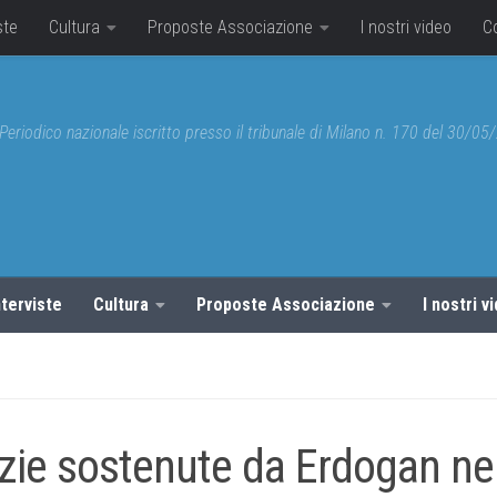
ste
Cultura
Proposte Associazione
I nostri video
C
Periodico nazionale iscritto presso il tribunale di Milano n. 170 del 30/0
nterviste
Cultura
Proposte Associazione
I nostri v
izie sostenute da Erdogan ne