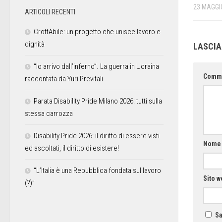
23 MAGGI
ARTICOLI RECENTI
CrottAbile: un progetto che unisce lavoro e
dignità
LASCI
“Io arrivo dall’inferno”. La guerra in Ucraina
Comm
raccontata da Yuri Previtali
Parata Disability Pride Milano 2026: tutti sulla
stessa carrozza
Disability Pride 2026: il diritto di essere visti
Nom
ed ascoltati, il diritto di esistere!
“L’Italia è una Repubblica fondata sul lavoro
Sito w
(?)”
Sa