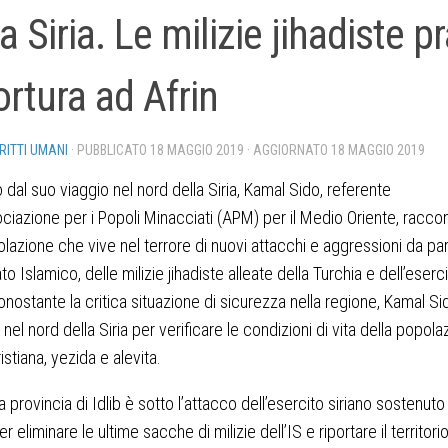
a Siria. Le milizie jihadiste p
tortura ad Afrin
IRITTI UMANI
· PUBBLICATO
18 MAGGIO 2019
· AGGIORNATO
18 MAGGIO 2019
o dal suo viaggio nel nord della Siria, Kamal Sido, referente
ociazione per i Popoli Minacciati (APM) per il Medio Oriente, raccon
lazione che vive nel terrore di nuovi attacchi e aggressioni da pa
to Islamico, delle milizie jihadiste alleate della Turchia e dell’eserc
onostante la critica situazione di sicurezza nella regione, Kamal Si
nel nord della Siria per verificare le condizioni di vita della popola
istiana, yezida e alevita.
 provincia di Idlib è sotto l’attacco dell’esercito siriano sostenuto 
r eliminare le ultime sacche di milizie dell’IS e riportare il territori