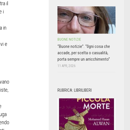
ra il
 i
a in
BUONE NOTIZIE
vi e
“Buone notizie”. “0gni cosa che
accade, per scelta o casualità,
porta sempre un arricchimento”
11 APR, 2026
evano
iste,
RUBRICA: LIBRILIBERI
e
fuga
vendo