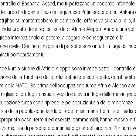
controllo di Bashar al-Assad, molti ipotizzano un accordo informale t
te turco Erdogan e il suo collega russo Putin secondo cui Ankara e
ati jihadisti manterrebbero, in cambio dell’offensiva siriana a Idlib, il
o indisturbato delle regioni kurde di Afrin e Aleppo. Ancora una volt
ioco internazionale di potere, a pagare le conseguenze è la
one civile. Decine di migliaia di persone sono infatti in fuga dai nuo
minati bombardamenti.
nce kurdo-siriane di Afrin e Aleppo sono invece sotto il controllo e
ione della Turchia e delle milizie jihadiste sue alleate, con il tacito
e della NATO. Se prima dell’occupazione turca Afrin e Aleppo av
igliaia di profughi cristiani, yezidi e aleviti in fuga dalle milizie jihad
cupazione turca sono riprese le persecuzioni sia delle minoranze
e sia della popolazione kurda di fede musulmana. Le milizie jihadist
propriato case, terreni ed esercizi commerciali, hanno messo in 
orza migliaia di persone e continuano gli arresti arbitrari. Pur non a