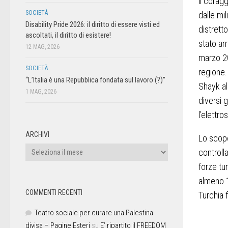
il corag
SOCIETÀ
dalle mil
Disability Pride 2026: il diritto di essere visti ed
distrett
ascoltati, il diritto di esistere!
stato arr
12 MAG, 2026
marzo 20
SOCIETÀ
regione.
“L’Italia è una Repubblica fondata sul lavoro (?)”
Shayk al
1 MAG, 2026
diversi 
l’elettr
ARCHIVI
Lo scopo
controll
forze tu
almeno 1
COMMENTI RECENTI
Turchia 
Teatro sociale per curare una Palestina
divisa – Pagine Esteri
su
E’ ripartito il FREEDOM