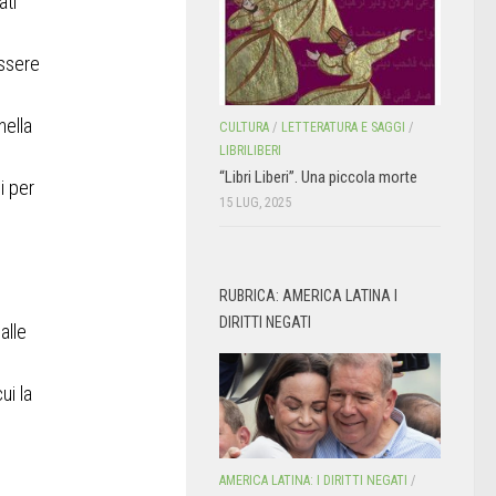
ati
essere
l
nella
CULTURA
/
LETTERATURA E SAGGI
/
LIBRILIBERI
“Libri Liberi”. Una piccola morte
i per
15 LUG, 2025
RUBRICA: AMERICA LATINA I
DIRITTI NEGATI
alle
ui la
AMERICA LATINA: I DIRITTI NEGATI
/