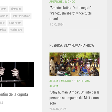
AMERICHE
/
MONDO
“America latina. Diritti negati”.
arcere
detenuti
“Venezuela libero” vince tutti i
mazione
internazionale
round
izie
Occidente
1 DIC, 2024
rchia
violazioni
RUBRICA: STAY HUMAN AFRICA
AFRICA
/
MONDO
/
STAY HUMAN
AFRICA
“Stay human. Africa”. Un sito per le
nfini della dignità
persone scomparse del Mali e non
14
solo
24 MAG, 2025