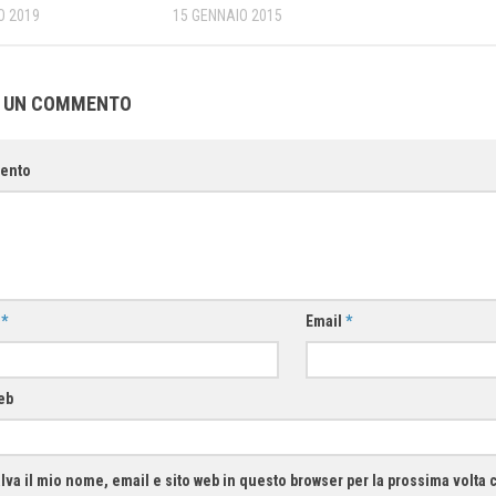
O 2019
15 GENNAIO 2015
A UN COMMENTO
ento
e
*
Email
*
eb
lva il mio nome, email e sito web in questo browser per la prossima volt