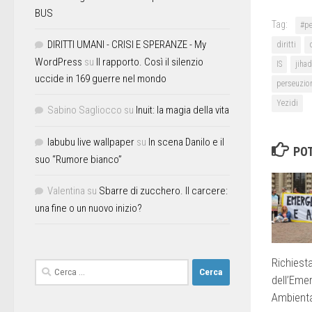
BUS
Tag:
#pe
DIRITTI UMANI - CRISI E SPERANZE - My
diritti
WordPress
su
Il rapporto. Così il silenzio
IS
jihad
uccide in 169 guerre nel mondo
perseuzio
Yezidi
Sabino Sagliocco
su
Inuit: la magia della vita
labubu live wallpaper
su
In scena Danilo e il
POT
suo “Rumore bianco”
Valentina
su
Sbarre di zucchero. Il carcere:
una fine o un nuovo inizio?
Richiesta
dell’Eme
Ambient