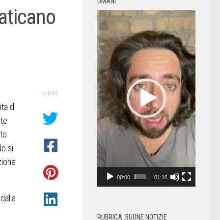
UMANI
raticano
Video
Player
SHARE
ta di
rte
ito
do si
zione
00:00
01:10
dalla
o
RUBRICA: BUONE NOTIZIE