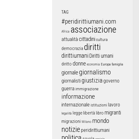
TAG
#peridirittiumani.com
associazione
Africa
cittadini
attualità
cultura
diritti
democrazia
dirittiumani
Diritti umani
donne
diritto
Europa
famiglia
economia
giornalismo
giornale
giustizia
giornalisti
governo
guerra
immigrazione
informazione
internazionale
lavoro
istituzioni
migranti
libertà
libro
legge
legalità
mondo
migrazioni
Milano
notizie
peridirittiumani
politica
scuola