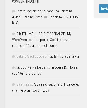
COMMENTI RECENTI
Teatro sociale per curare una Palestina
divisa – Pagine Esteri
su
E’ ripartito il FREEDOM
BUS
DIRITTI UMANI - CRISI E SPERANZE - My
WordPress
su
Il rapporto. Così il silenzio
uccide in 169 guerre nel mondo
Sabino Sagliocco
su
Inuit: la magia della vita
labubu live wallpaper
su
In scena Danilo e il
suo “Rumore bianco”
Valentina
su
Sbarre di zucchero. Il carcere:
una fine o un nuovo inizio?