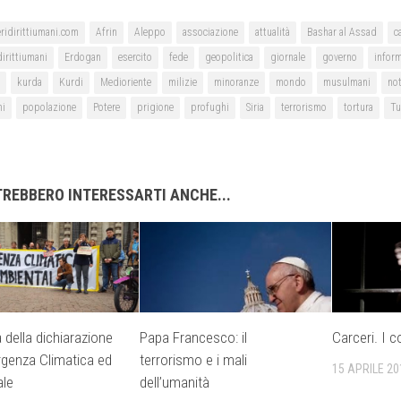
ridirittiumani.com
Afrin
Aleppo
associazione
attualità
Bashar al Assad
c
dirittiumani
Erdogan
esercito
fede
geopolitica
giornale
governo
infor
kurda
Kurdi
Medioriente
milizie
minoranze
mondo
musulmani
not
ni
popolazione
Potere
prigione
profughi
Siria
terrorismo
tortura
Tu
REBBERO INTERESSARTI ANCHE...
 della dichiarazione
Papa Francesco: il
Carceri. I co
rgenza Climatica ed
terrorismo e i mali
15 APRILE 20
ale
dell’umanità