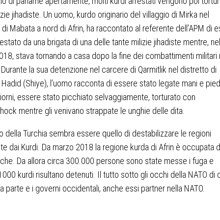
gio di parlarne apertamente, molti kurdi arrestati vengono poi tortur
izie jihadiste. Un uomo, kurdo originario del villaggio di Mirka nel
o di Mabata a nord di Afrin, ha raccontato al referente dell’APM di 
estato da una brigata di una delle tante milizie jihadiste mentre, ne
18, stava tornando a casa dopo la fine dei combattimenti militari 
 Durante la sua detenzione nel carcere di Qarmitlik nel distretto di
 Hadid (Shiye), l’uomo racconta di essere stato legate mani e pied
giorni, essere stato picchiato selvaggiamente, torturato con
oshock mentre gli venivano strappate le unghie delle dita.
 della Turchia sembra essere quello di destabilizzare le regioni
ate dai Kurdi. Da marzo 2018 la regione kurda di Afrin è occupata d
rche. Da allora circa 300.000 persone sono state messe i fuga e
000 kurdi risultano detenuti. Il tutto sotto gli occhi della NATO di c
fa parte e i governi occidentali, anche essi partner nella NATO.