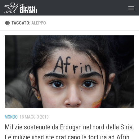
TAGGATO:
ALEPPO
MONDO
18 MAGGIO 2019
Milizie sostenute da Erdogan nel nord della Siria.
Le milizie jihadiste praticano la tortura ad Afrin