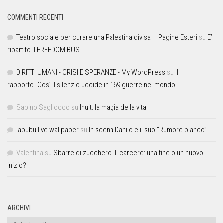
COMMENTI RECENTI
Teatro sociale per curare una Palestina divisa – Pagine Esteri
su
E’
ripartito il FREEDOM BUS
DIRITTI UMANI - CRISI E SPERANZE - My WordPress
su
Il
rapporto. Così il silenzio uccide in 169 guerre nel mondo
Sabino Sagliocco
su
Inuit: la magia della vita
labubu live wallpaper
su
In scena Danilo e il suo “Rumore bianco”
Valentina
su
Sbarre di zucchero. Il carcere: una fine o un nuovo
inizio?
ARCHIVI