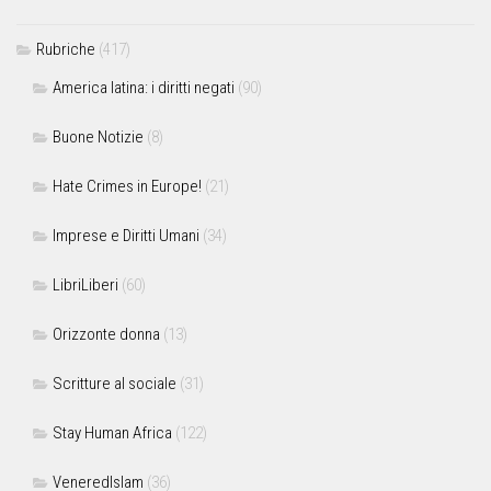
Rubriche
(417)
America latina: i diritti negati
(90)
Buone Notizie
(8)
Hate Crimes in Europe!
(21)
Imprese e Diritti Umani
(34)
LibriLiberi
(60)
Orizzonte donna
(13)
Scritture al sociale
(31)
Stay Human Africa
(122)
VeneredIslam
(36)