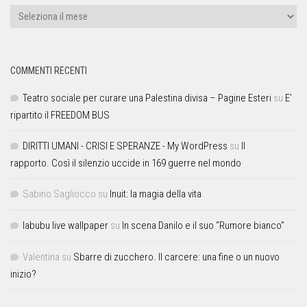
COMMENTI RECENTI
Teatro sociale per curare una Palestina divisa – Pagine Esteri
su
E’
ripartito il FREEDOM BUS
DIRITTI UMANI - CRISI E SPERANZE - My WordPress
su
Il
rapporto. Così il silenzio uccide in 169 guerre nel mondo
Sabino Sagliocco
su
Inuit: la magia della vita
labubu live wallpaper
su
In scena Danilo e il suo “Rumore bianco”
Valentina
su
Sbarre di zucchero. Il carcere: una fine o un nuovo
inizio?