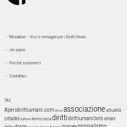
Mosaikon – Voci e immagini per i Diritti Umani
chi siamo
Perchè sostenerci
Contattaci
TAG
associazione
#peridirittiumani.com
attualità
Africa
diritti
dirittiumani
cittadini
Diritti umani
democrazia
cultura
giornalismo
donne
giornale
diritto
Europa
famiglia