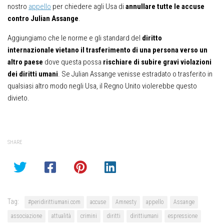
nostro
appello
per chiedere agli Usa di
annullare tutte le accuse
contro Julian Assange
.
Aggiungiamo che le norme e gli standard del
diritto
internazionale
vietano il trasferimento di una persona verso un
altro paese
dove questa possa
rischiare di subire gravi violazioni
dei diritti umani
. Se Julian Assange venisse estradato o trasferito in
qualsiasi altro modo negli Usa, il Regno Unito violerebbe questo
divieto.
SHARE
Tag:
#peridirittiumani.com
accuse
Amnesty
appello
Assange
associazione
attualità
crimini
diritti
dirittiumani
espressione