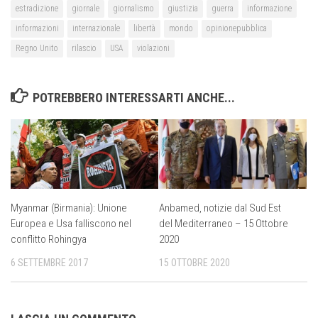
estradizione
giornale
giornalismo
giustizia
guerra
informazione
informazioni
internazionale
libertà
mondo
opinionepubblica
Regno Unito
rilascio
USA
violazioni
POTREBBERO INTERESSARTI ANCHE...
Myanmar (Birmania): Unione
Anbamed, notizie dal Sud Est
Europea e Usa falliscono nel
del Mediterraneo – 15 Ottobre
conflitto Rohingya
2020
6 SETTEMBRE 2017
15 OTTOBRE 2020