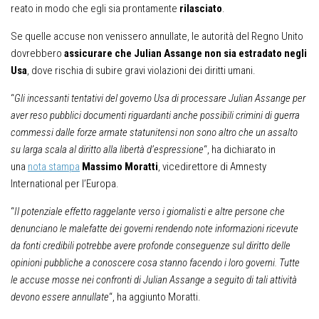
reato in modo che egli sia prontamente
rilasciato
.
Se quelle accuse non venissero annullate, le autorità del Regno Unito
dovrebbero
assicurare che Julian Assange non sia estradato negli
Usa
, dove rischia di subire gravi violazioni dei diritti umani.
“
Gli incessanti tentativi del governo Usa di processare Julian Assange per
aver reso pubblici documenti riguardanti anche possibili crimini di guerra
commessi dalle forze armate statunitensi non sono altro che un assalto
su larga scala al diritto alla libertà d’espressione
“, ha dichiarato in
una
nota stampa
Massimo Moratti
, vicedirettore di Amnesty
International per l’Europa.
“
Il potenziale effetto raggelante verso i giornalisti e altre persone che
denunciano le malefatte dei governi rendendo note informazioni ricevute
da fonti credibili potrebbe avere profonde conseguenze sul diritto delle
opinioni pubbliche a conoscere cosa stanno facendo i loro governi. Tutte
le accuse mosse nei confronti di Julian Assange a seguito di tali attività
devono essere annullate
“, ha aggiunto Moratti.