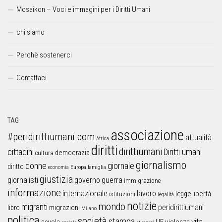
Mosaikon – Voci e immagini per i Diritti Umani
chi siamo
Perchè sostenerci
Contattaci
TAG
associazione
#peridirittiumani.com
attualità
Africa
diritti
dirittiumani
cittadini
Diritti umani
democrazia
cultura
giornalismo
donne
giornale
diritto
Europa
famiglia
economia
giustizia
guerra
giornalisti
governo
immigrazione
informazione
internazionale
lavoro
libertà
legge
istituzioni
legalità
notizie
mondo
migranti
peridirittiumani
libro
migrazioni
Milano
politica
società
stampa
vita