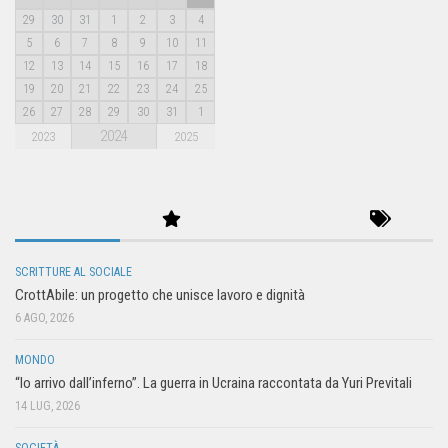
29
30
31
1
2
3
4
5
6
7
8
9
10
11
12
13
14
15
16
17
18
19
20
21
22
23
24
25
26
27
28
29
30
31
1
2024
2023
2025
SCRITTURE AL SOCIALE
CrottAbile: un progetto che unisce lavoro e dignità
6 AGO, 2026
MONDO
“Io arrivo dall’inferno”. La guerra in Ucraina raccontata da Yuri Previtali
14 LUG, 2026
SOCIETÀ