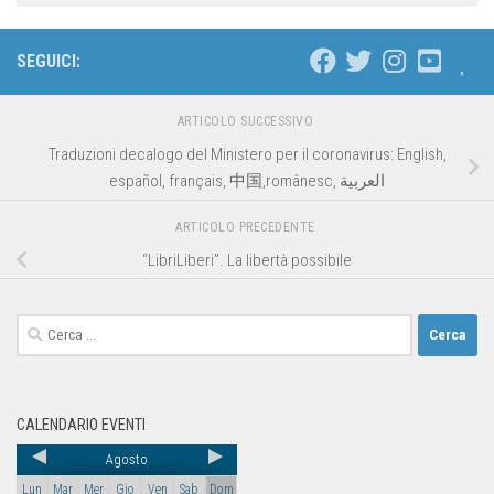
SEGUICI:
ARTICOLO SUCCESSIVO
Traduzioni decalogo del Ministero per il coronavirus: English,
español, français, 中国,românesc, العربية
ARTICOLO PRECEDENTE
“LibriLiberi”. La libertà possibile
CALENDARIO EVENTI
Agosto
Lun
Mar
Mer
Gio
Ven
Sab
Dom