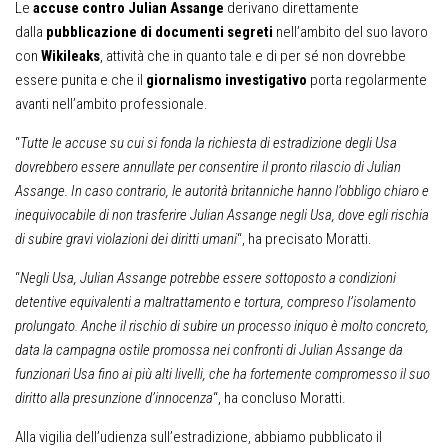
Le
accuse contro Julian Assange
derivano direttamente
dalla
pubblicazione di documenti segreti
nell’ambito del suo lavoro
con
Wikileaks
, attività che in quanto tale e di per sé non dovrebbe
essere punita e che il
giornalismo investigativo
porta regolarmente
avanti nell’ambito professionale.
“
Tutte le accuse su cui si fonda la richiesta di estradizione degli Usa
dovrebbero essere annullate per consentire il pronto rilascio di Julian
Assange. In caso contrario, le autorità britanniche hanno l’obbligo chiaro e
inequivocabile di non trasferire Julian Assange negli Usa, dove egli rischia
di subire gravi violazioni dei diritti umani
“, ha precisato Moratti.
“
Negli Usa, Julian Assange potrebbe essere sottoposto a condizioni
detentive equivalenti a maltrattamento e tortura, compreso l’isolamento
prolungato. Anche il rischio di subire un processo iniquo è molto concreto,
data la campagna ostile promossa nei confronti di Julian Assange da
funzionari Usa fino ai più alti livelli, che ha fortemente compromesso il suo
diritto alla presunzione d’innocenza
“, ha concluso Moratti.
Alla vigilia dell’udienza sull’estradizione, abbiamo pubblicato il