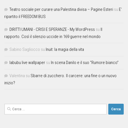
Teatro sociale per curare una Palestina divisa – Pagine Esteri
su
E’
ripartito il FREEDOM BUS
DIRITTI UMANI - CRISI E SPERANZE - My WordPress
su
Il
rapporto. Così il silenzio uccide in 169 guerre nel mondo
Sabino Sagliocco
su
Inuit: la magia della vita
labubu live wallpaper
su
In scena Danilo e il suo “Rumore bianco”
Valentina
su
Sbarre di zucchero. Il carcere: una fine o un nuovo
inizio?