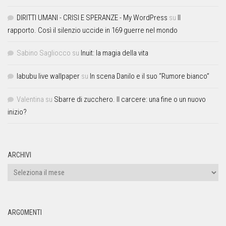
DIRITTI UMANI - CRISI E SPERANZE - My WordPress
su
Il
rapporto. Così il silenzio uccide in 169 guerre nel mondo
Sabino Sagliocco
su
Inuit: la magia della vita
labubu live wallpaper
su
In scena Danilo e il suo “Rumore bianco”
Valentina
su
Sbarre di zucchero. Il carcere: una fine o un nuovo
inizio?
ARCHIVI
ARGOMENTI