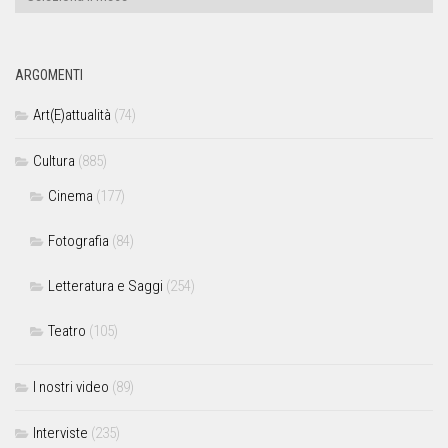
ARGOMENTI
Art(E)attualità
(74)
Cultura
(885)
Cinema
(177)
Fotografia
(84)
Letteratura e Saggi
(254)
Teatro
(105)
I nostri video
(89)
Interviste
(235)