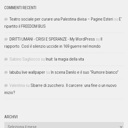
COMMENTI RECENTI
Teatro sociale per curare una Palestina divisa – Pagine Esteri
su
E’
ripartito il FREEDOM BUS
DIRITTI UMANI - CRISI E SPERANZE - My WordPress
su
Il
rapporto. Così il silenzio uccide in 169 guerre nel mondo
Sabino Sagliocco
su
Inuit: la magia della vita
labubu live wallpaper
su
In scena Danilo e il suo “Rumore bianco”
Valentina
su
Sbarre di zucchero. Il carcere: una fine o un nuovo
inizio?
ARCHIVI