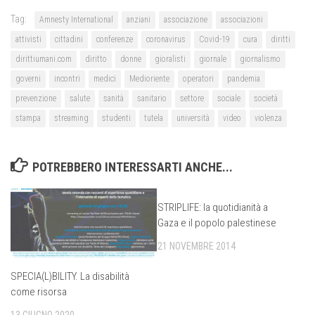
Tag:
Amnesty International
anziani
associazione
associazioni
attivisti
cittadini
conferenze
coronavirus
Covid-19
cura
diritti
dirittiumani.com
diritto
donne
gioralisti
giornale
giornalismo
governi
incontri
medici
Medioriente
operatori
pandemia
prevenzione
salute
sanità
sanitario
settore
sociale
società
stampa
streaming
studenti
tutela
università
video
violenza
POTREBBERO INTERESSARTI ANCHE...
STRIPLIFE: la quotidianità a
Gaza e il popolo palestinese
21 NOVEMBRE 2014
SPECIA(L)BILITY. La disabilità
come risorsa