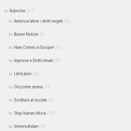
Rubriche
(417)
America latina: i diritti negati
(90)
Buone Notizie
(8)
Hate Crimes in Europe!
(21)
Imprese e Diritti Umani
(34)
LibriLiberi
(60)
Orizzonte donna
(13)
Scritture al sociale
(31)
Stay Human Africa
(122)
VeneredIslam
(36)