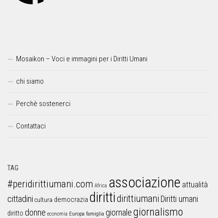
Mosaikon – Voci e immagini per i Diritti Umani
chi siamo
Perchè sostenerci
Contattaci
TAG
associazione
#peridirittiumani.com
attualità
Africa
diritti
dirittiumani
cittadini
Diritti umani
democrazia
cultura
giornalismo
donne
giornale
diritto
Europa
famiglia
economia