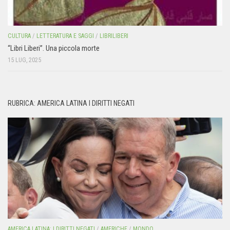
CULTURA
/
LETTERATURA E SAGGI
/
LIBRILIBERI
“Libri Liberi”. Una piccola morte
15 LUG, 2025
RUBRICA: AMERICA LATINA I DIRITTI NEGATI
AMERICA LATINA: I DIRITTI NEGATI
/
AMERICHE
/
MONDO