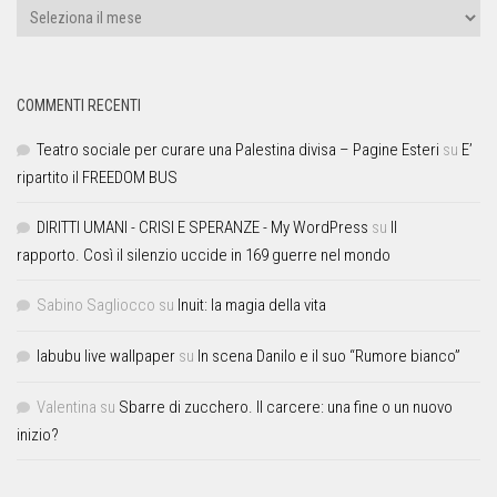
COMMENTI RECENTI
Teatro sociale per curare una Palestina divisa – Pagine Esteri
su
E’
ripartito il FREEDOM BUS
DIRITTI UMANI - CRISI E SPERANZE - My WordPress
su
Il
rapporto. Così il silenzio uccide in 169 guerre nel mondo
Sabino Sagliocco
su
Inuit: la magia della vita
labubu live wallpaper
su
In scena Danilo e il suo “Rumore bianco”
Valentina
su
Sbarre di zucchero. Il carcere: una fine o un nuovo
inizio?