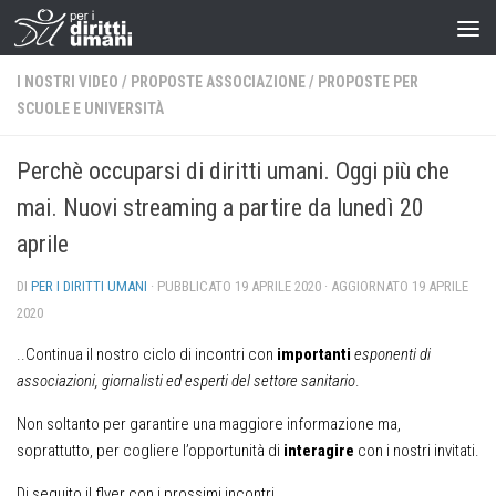
I NOSTRI VIDEO
/
PROPOSTE ASSOCIAZIONE
/
PROPOSTE PER
SCUOLE E UNIVERSITÀ
Perchè occuparsi di diritti umani. Oggi più che
mai. Nuovi streaming a partire da lunedì 20
aprile
DI
PER I DIRITTI UMANI
· PUBBLICATO
19 APRILE 2020
· AGGIORNATO
19 APRILE
2020
..Continua il nostro ciclo di incontri con
importanti
esponenti di
associazioni, giornalisti ed esperti del settore sanitario
.
Non soltanto per garantire una maggiore informazione ma,
soprattutto, per cogliere l’opportunità di
interagire
con i nostri invitati.
Di seguito il flyer con i prossimi incontri.