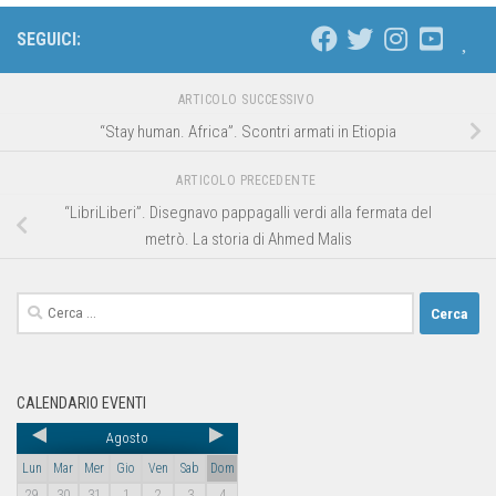
SEGUICI:
ARTICOLO SUCCESSIVO
“Stay human. Africa”. Scontri armati in Etiopia
ARTICOLO PRECEDENTE
“LibriLiberi”. Disegnavo pappagalli verdi alla fermata del
metrò. La storia di Ahmed Malis
CALENDARIO EVENTI
Agosto
Lun
Mar
Mer
Gio
Ven
Sab
Dom
29
30
31
1
2
3
4