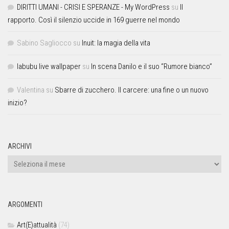
DIRITTI UMANI - CRISI E SPERANZE - My WordPress
su
Il
rapporto. Così il silenzio uccide in 169 guerre nel mondo
Sabino Sagliocco
su
Inuit: la magia della vita
labubu live wallpaper
su
In scena Danilo e il suo “Rumore bianco”
Valentina
su
Sbarre di zucchero. Il carcere: una fine o un nuovo
inizio?
ARCHIVI
ARGOMENTI
Art(E)attualità
(74)