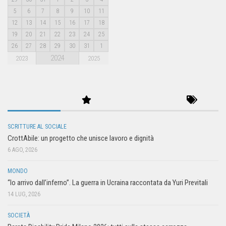
5
6
7
8
9
10
11
12
13
14
15
16
17
18
19
20
21
22
23
24
25
26
27
28
29
30
31
1
2024
2023
2025
SCRITTURE AL SOCIALE
CrottAbile: un progetto che unisce lavoro e dignità
6 AGO, 2026
MONDO
“Io arrivo dall’inferno”. La guerra in Ucraina raccontata da Yuri Previtali
14 LUG, 2026
SOCIETÀ