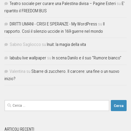
Teatro sociale per curare una Palestina divisa – Pagine Esteri
su
E’
ripartito il FREEDOM BUS
DIRITTI UMANI - CRISI E SPERANZE - My WordPress
su
Il
rapporto. Così il silenzio uccide in 169 guerre nel mondo
Sabino Sagliocco
su
Inuit: la magia della vita
labubu live wallpaper
su
In scena Danilo e il suo “Rumore bianco”
Valentina
su
Sbarre di zucchero. Il carcere: una fine o un nuovo
inizio?
ARTICOLI RECENTI