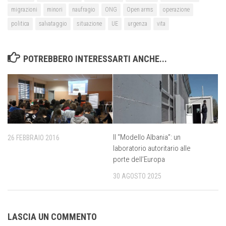
migrazioni
minori
naufragio
ONG
Open arms
operazione
politica
salvataggio
situazione
UE
urgenza
vita
POTREBBERO INTERESSARTI ANCHE...
Il “Modello Albania”: un
26 FEBBRAIO 2016
laboratorio autoritario alle
porte dell’Europa
30 AGOSTO 2025
LASCIA UN COMMENTO