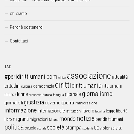
chi siamo
Perchè sostenerci
Contattaci
TAG
associazione
#peridirittiumani.com
attualità
Africa
diritti
dirittiumani
cittadini
Diritti umani
democrazia
cultura
giornalismo
donne
giornale
diritto
Europa
famiglia
economia
giustizia
guerra
giornalisti
governo
immigrazione
informazione
internazionale
lavoro
libertà
legge
istituzioni
legalità
notizie
mondo
migranti
peridirittiumani
libro
migrazioni
Milano
politica
società
stampa
vita
UE
violenza
scuola
sociale
studenti