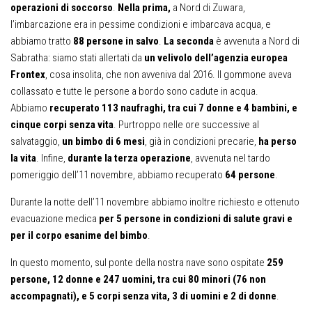
operazioni di soccorso
.
Nella prima,
a Nord di Zuwara,
l’imbarcazione era in pessime condizioni e imbarcava acqua, e
abbiamo tratto
88 persone in salvo
.
La seconda
è avvenuta a Nord di
Sabratha: siamo stati allertati da
un velivolo dell’agenzia europea
Frontex
, cosa insolita, che non avveniva dal 2016. Il gommone aveva
collassato e tutte le persone a bordo sono cadute in acqua.
Abbiamo
recuperato 113 naufraghi, tra cui 7 donne e 4 bambini, e
cinque corpi senza vita
. Purtroppo nelle ore successive al
salvataggio,
un bimbo di 6 mesi
, già in condizioni precarie,
ha perso
la vita
. Infine,
durante la terza operazione
, avvenuta nel tardo
pomeriggio dell’11 novembre, abbiamo recuperato
64 persone
.
Durante la notte dell’11 novembre abbiamo inoltre richiesto e ottenuto
evacuazione medica
per 5 persone in condizioni di salute gravi e
per il corpo esanime del bimbo
.
In questo momento, sul ponte della nostra nave sono ospitate
259
persone, 12 donne e 247 uomini, tra cui 80 minori (76 non
accompagnati), e 5 corpi senza vita, 3 di uomini e 2 di donne
.