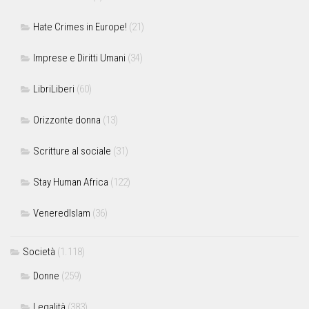
Hate Crimes in Europe!
(21)
Imprese e Diritti Umani
(34)
LibriLiberi
(60)
Orizzonte donna
(13)
Scritture al sociale
(31)
Stay Human Africa
(122)
VeneredIslam
(36)
Società
(1.118)
Donne
(259)
Legalità
(383)