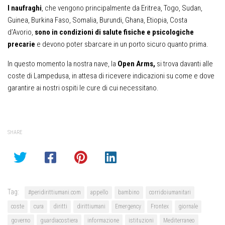
I naufraghi
, che vengono principalmente da Eritrea, Togo, Sudan,
Guinea, Burkina Faso, Somalia, Burundi, Ghana, Etiopia, Costa
d’Avorio,
sono in condizioni di salute fisiche e psicologiche
precarie
e devono poter sbarcare in un porto sicuro quanto prima.
In questo momento la nostra nave, la
Open Arms,
si trova davanti alle
coste di Lampedusa, in attesa di ricevere indicazioni su come e dove
garantire ai nostri ospiti le cure di cui necessitano.
SHARE
Tag:
#peridirittiumani.com
appello
bambino
corridoiumanitari
coste
cura
diritti
dirittiumani
Emergency
Frontex
giornale
governo
guardiacostiera
informazione
istituzioni
Mediterraneo