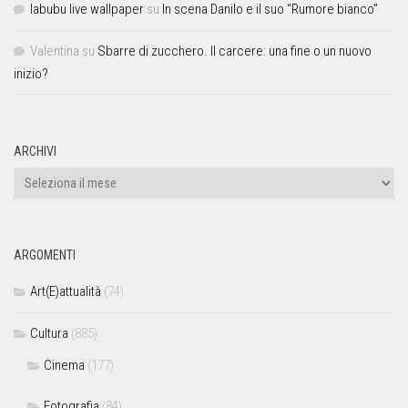
labubu live wallpaper
su
In scena Danilo e il suo “Rumore bianco”
Valentina
su
Sbarre di zucchero. Il carcere: una fine o un nuovo
inizio?
ARCHIVI
ARGOMENTI
Art(E)attualità
(74)
Cultura
(885)
Cinema
(177)
Fotografia
(84)