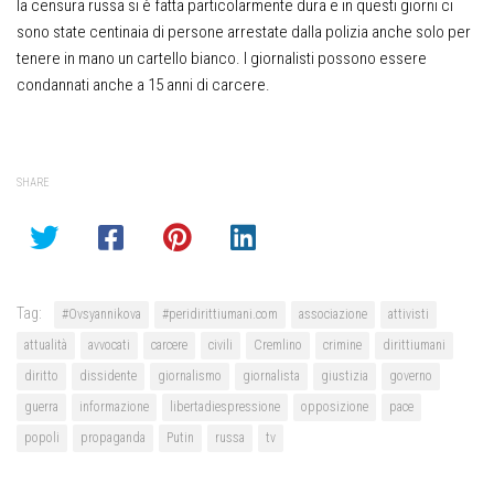
la censura russa si è fatta particolarmente dura e in questi giorni ci
sono state centinaia di persone arrestate dalla polizia anche solo per
tenere in mano un cartello bianco. I giornalisti possono essere
condannati anche a 15 anni di carcere.
SHARE
Tag:
#Ovsyannikova
#peridirittiumani.com
associazione
attivisti
attualità
avvocati
carcere
civili
Cremlino
crimine
dirittiumani
diritto
dissidente
giornalismo
giornalista
giustizia
governo
guerra
informazione
libertadiespressione
opposizione
pace
popoli
propaganda
Putin
russa
tv