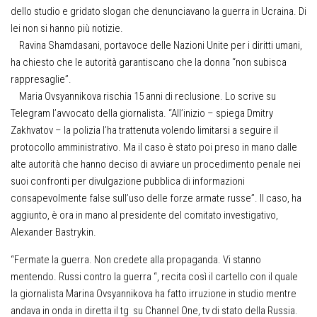
dello studio e gridato slogan che denunciavano la guerra in Ucraina. Di
lei non si hanno più notizie.
Ravina Shamdasani, portavoce delle Nazioni Unite per i diritti umani,
ha chiesto che le autorità garantiscano che la donna “non subisca
rappresaglie”.
Maria Ovsyannikova rischia 15 anni di reclusione. Lo scrive su
Telegram l’avvocato della giornalista. “All’inizio – spiega Dmitry
Zakhvatov – la polizia l’ha trattenuta volendo limitarsi a seguire il
protocollo amministrativo. Ma il caso è stato poi preso in mano dalle
alte autorità che hanno deciso di avviare un procedimento penale nei
suoi confronti per divulgazione pubblica di informazioni
consapevolmente false sull’uso delle forze armate russe”. Il caso, ha
aggiunto, è ora in mano al presidente del comitato investigativo,
Alexander Bastrykin.
“Fermate la guerra. Non credete alla propaganda. Vi stanno
mentendo. Russi contro la guerra “, recita così il cartello con il quale
la giornalista Marina Ovsyannikova ha fatto irruzione in studio mentre
andava in onda in diretta il tg su Channel One, tv di stato della Russia.