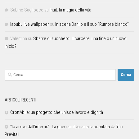
Sabino Sagliocco
su
Inuit: la magia della vita
labubu live wallpaper
su
In scena Danilo e il suo “Rumore bianco”
Valentina
su
Sbarre di zucchero. Il carcere: una fine o un nuovo
inizio?
ARTICOLI RECENTI
CrottAbile: un progetto che unisce lavoro e dignità
“Io arrivo dall’inferno”. La guerra in Ucraina raccontata da Yuri
Previtali