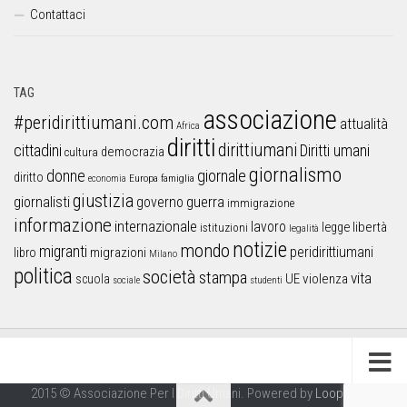
Contattaci
TAG
associazione
#peridirittiumani.com
attualità
Africa
diritti
dirittiumani
cittadini
Diritti umani
democrazia
cultura
giornalismo
donne
giornale
diritto
Europa
famiglia
economia
giustizia
guerra
giornalisti
governo
immigrazione
informazione
internazionale
lavoro
libertà
legge
istituzioni
legalità
notizie
mondo
migranti
peridirittiumani
libro
migrazioni
Milano
politica
società
stampa
vita
UE
violenza
scuola
sociale
studenti
2015 © Associazione Per I Diritti Umani. Powered by
Looproject