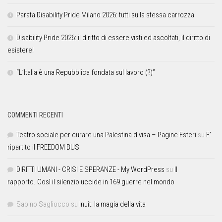
Parata Disability Pride Milano 2026: tutti sulla stessa carrozza
Disability Pride 2026: il diritto di essere visti ed ascoltati, il diritto di
esistere!
“L’Italia è una Repubblica fondata sul lavoro (?)”
COMMENTI RECENTI
Teatro sociale per curare una Palestina divisa – Pagine Esteri
su
E’
ripartito il FREEDOM BUS
DIRITTI UMANI - CRISI E SPERANZE - My WordPress
su
Il
rapporto. Così il silenzio uccide in 169 guerre nel mondo
Sabino Sagliocco
su
Inuit: la magia della vita