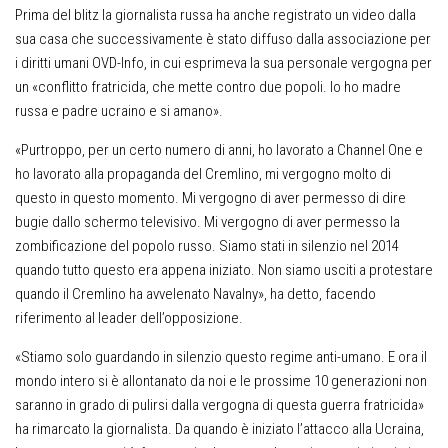
Prima del blitz la giornalista russa ha anche registrato un video dalla
sua casa che successivamente è stato diffuso dalla associazione per
i diritti umani OVD-Info, in cui esprimeva la sua personale vergogna per
un «conflitto fratricida, che mette contro due popoli. Io ho madre
russa e padre ucraino e si amano».
«Purtroppo, per un certo numero di anni, ho lavorato a Channel One e
ho lavorato alla propaganda del Cremlino, mi vergogno molto di
questo in questo momento. Mi vergogno di aver permesso di dire
bugie dallo schermo televisivo. Mi vergogno di aver permesso la
zombificazione del popolo russo. Siamo stati in silenzio nel 2014
quando tutto questo era appena iniziato. Non siamo usciti a protestare
quando il Cremlino ha avvelenato Navalny», ha detto, facendo
riferimento al leader dell’opposizione.
«Stiamo solo guardando in silenzio questo regime anti-umano. E ora il
mondo intero si è allontanato da noi e le prossime 10 generazioni non
saranno in grado di pulirsi dalla vergogna di questa guerra fratricida»
ha rimarcato la giornalista. Da quando è iniziato l’attacco alla Ucraina,