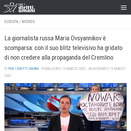
EUROPA
/
MONDO
La giornalista russa Maria Ovsyannikov è
scomparsa: con il suo blitz televisivo ha gridato
di non credere alla propaganda del Cremlino
DI
PER I DIRITTI UMANI
· PUBBLICATO
15 MARZO 2022
· AGGIORNATO
15 MARZO
2022