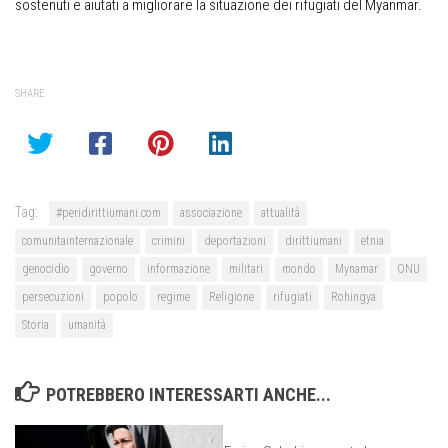
sostenuti e aiutati a migliorare la situazione dei rifugiati del Myanmar.
SHARE
Tag:
#peridirittiumani.com
associazione
attualità
comunitainternazionale
crimini
deportazioni
dirittiumani
etnia
genocidio
governo
informazione
militari
mondo
Mynamar
ONU
persecuzioni
popolo
regime
Religione
rifugiati
Rohingya
Storia
umanità
POTREBBERO INTERESSARTI ANCHE...