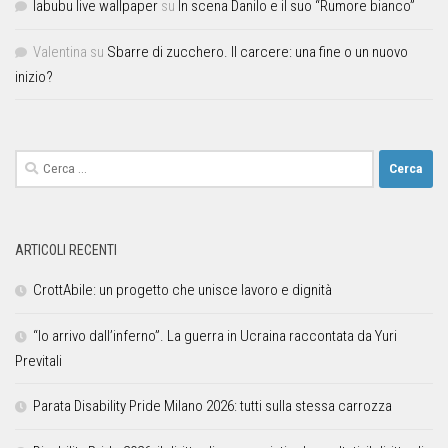
labubu live wallpaper
su
In scena Danilo e il suo “Rumore bianco”
Valentina
su
Sbarre di zucchero. Il carcere: una fine o un nuovo
inizio?
ARTICOLI RECENTI
CrottAbile: un progetto che unisce lavoro e dignità
“Io arrivo dall’inferno”. La guerra in Ucraina raccontata da Yuri
Previtali
Parata Disability Pride Milano 2026: tutti sulla stessa carrozza