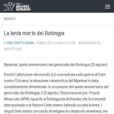
MONDO
La lenta morte dei Rohingya
DI
PER I DIRITTI UMANI
· PUBBLICATO
26 AGOSTO 2022
· AGGIORNATO
26
AGOSTO 2022
Myanmar, quinto anniversario del genocidio dei Rohingya (25 agosto)
Poiché l’attenzione del mondo si è concentrata sulla guerra di Putin
contro l’Ucraina, la situazione catastrofica del Myanmar è stata
completamente dimenticata. In occasione del quinto anniversario del
genocidio dei Rohingya, il 25 agosto, l’Associazione per i Popoli
Minacciati (APM) riguardo ai Rohingya ha dichiarato che la comunità
internazionale e le Nazioni Unite stanno fallendo su tutta la linea. I
singoli Stati stanno cercando di mitigare la catastrofe umanitaria, ma