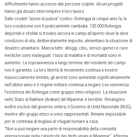
difficilmente hanno accesso alle persone colpite. Alcuni progetti
hanno già dovuto interrompere il loro lavoro.
Dalle crudeli “azioni di pulizia” contro i Rohingya di cinque anni fa, la
loro condizione non è praticamente cambiata. 130.000 Rohingya
deportati e sfollati si trovano ancora in campi all’aperto dove le dure
condizioni di vita, deliberatamente imposte, alimentano la situazione di
disastro umanitario. Manca tutto: alloggi, cibo, servizi igienici e cure
mediche sono inadeguati. I tassi di malattia e di mortalità sono in
aumento. La sopravvivenza a lungo termine dei residenti dei campi
non è garantita. La loro libertà di movimento continua a essere
massicciamente limitata, gli arresti sono aumentati significativamente
nell’ultimo anno e il regime militare continua a negare con veemenza
l’esistenza dei Rohingya come gruppo etno-religioso. La situazione
nello Stato di Rakhine (Arakan) del Myanmar è terribile. Rimangono
inoltre esclusi dal governo ombra, il Governo di Unità Nazionale (NUG),
mentre altri gruppi etnici vi sono rappresentati. Rimane impossibile
per le centinaia di migliaia di rifugiati tornare a casa.
“Non si può negare una parte di responsabilità della comunità
internazionale nella catastrofe dei diritti umani in Myanmar”, afferma