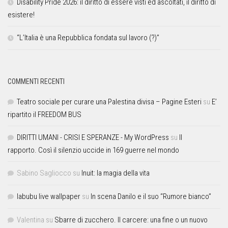
Disability Pride 2026: il diritto di essere visti ed ascoltati, il diritto di
esistere!
“L’Italia è una Repubblica fondata sul lavoro (?)”
COMMENTI RECENTI
Teatro sociale per curare una Palestina divisa – Pagine Esteri
su
E’
ripartito il FREEDOM BUS
DIRITTI UMANI - CRISI E SPERANZE - My WordPress
su
Il
rapporto. Così il silenzio uccide in 169 guerre nel mondo
Sabino Sagliocco
su
Inuit: la magia della vita
labubu live wallpaper
su
In scena Danilo e il suo “Rumore bianco”
Valentina
su
Sbarre di zucchero. Il carcere: una fine o un nuovo