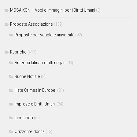
MOSAIKON – Voci e immagini per i Diritti Umani
(3)
Proposte Associazione
(139)
Proposte per scuole e università
(92)
Rubriche
(417)
America latina: i diritti negati
(90)
Buone Notizie
(8)
Hate Crimes in Europe!
(21)
Imprese e Diritti Umani
(34)
LibriLiberi
(60)
Orizzonte donna
(13)