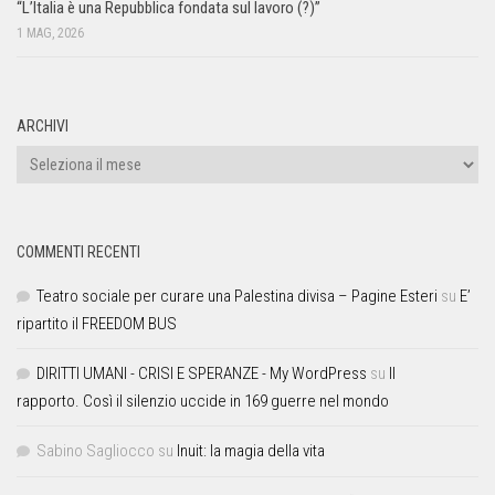
“L’Italia è una Repubblica fondata sul lavoro (?)”
1 MAG, 2026
ARCHIVI
COMMENTI RECENTI
Teatro sociale per curare una Palestina divisa – Pagine Esteri
su
E’
ripartito il FREEDOM BUS
DIRITTI UMANI - CRISI E SPERANZE - My WordPress
su
Il
rapporto. Così il silenzio uccide in 169 guerre nel mondo
Sabino Sagliocco
su
Inuit: la magia della vita