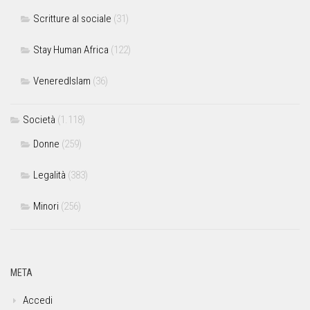
Scritture al sociale
(31)
Stay Human Africa
(122)
VeneredIslam
(36)
Società
(1.118)
Donne
(259)
Legalità
(383)
Minori
(256)
META
Accedi