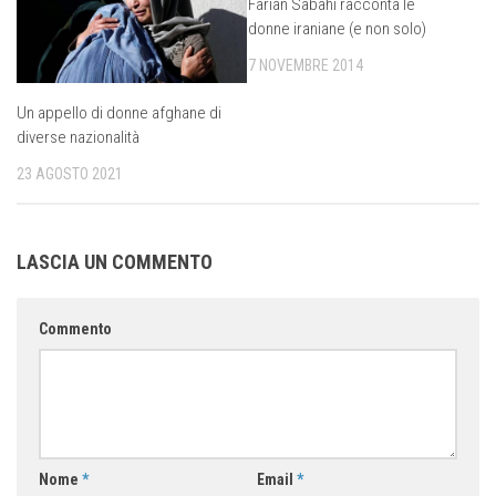
Farian Sabahi racconta le
donne iraniane (e non solo)
7 NOVEMBRE 2014
Un appello di donne afghane di
diverse nazionalità
23 AGOSTO 2021
LASCIA UN COMMENTO
Commento
Nome
*
Email
*