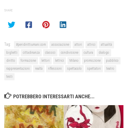
SHARE
Tag:
#peridirittiumani.com
associazione
attori
attrici
attualità
biglietti
cittadinanza
classici
condivisione
cultura
dialogo
diritto
formazione
lettori
lettrici
Milano
promozione
pubblico
rappresentazioni
realtà
riflessioni
spettacolo
spettatori
teatro
testi
POTREBBERO INTERESSARTI ANCHE...