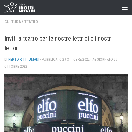
CULTURA
/
TEATRO
Inviti a teatro per le nostre lettrici e i nostri
lettori
DI
PER I DIRITTI UMANI
· PUBBLICATO
29 OTTOBRE 2022
· AGGIORNATO
29
OTTOBRE 2022