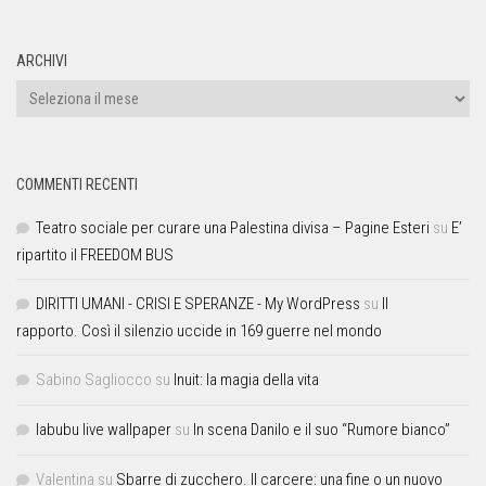
ARCHIVI
COMMENTI RECENTI
Teatro sociale per curare una Palestina divisa – Pagine Esteri
su
E’
ripartito il FREEDOM BUS
DIRITTI UMANI - CRISI E SPERANZE - My WordPress
su
Il
rapporto. Così il silenzio uccide in 169 guerre nel mondo
Sabino Sagliocco
su
Inuit: la magia della vita
labubu live wallpaper
su
In scena Danilo e il suo “Rumore bianco”
Valentina
su
Sbarre di zucchero. Il carcere: una fine o un nuovo