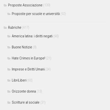
Proposte Associazione
(139)
Proposte per scuole e università
(92)
Rubriche
(417)
America latina: i diritti negati
(90)
Buone Notizie
(8)
Hate Crimes in Europe!
(21)
Imprese e Diritti Umani
(34)
LibriLiberi
(60)
Orizzonte donna
(13)
Scritture al sociale
(31)