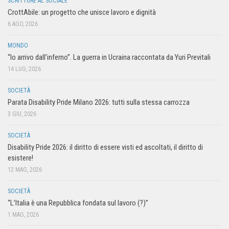
SCRITTURE AL SOCIALE
CrottAbile: un progetto che unisce lavoro e dignità
6 AGO, 2026
MONDO
“Io arrivo dall’inferno”. La guerra in Ucraina raccontata da Yuri Previtali
14 LUG, 2026
SOCIETÀ
Parata Disability Pride Milano 2026: tutti sulla stessa carrozza
3 GIU, 2026
SOCIETÀ
Disability Pride 2026: il diritto di essere visti ed ascoltati, il diritto di
esistere!
12 MAG, 2026
SOCIETÀ
“L’Italia è una Repubblica fondata sul lavoro (?)”
1 MAG, 2026