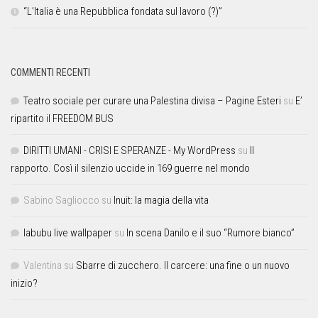
“L’Italia è una Repubblica fondata sul lavoro (?)”
COMMENTI RECENTI
Teatro sociale per curare una Palestina divisa – Pagine Esteri
su
E’
ripartito il FREEDOM BUS
DIRITTI UMANI - CRISI E SPERANZE - My WordPress
su
Il
rapporto. Così il silenzio uccide in 169 guerre nel mondo
Sabino Sagliocco
su
Inuit: la magia della vita
labubu live wallpaper
su
In scena Danilo e il suo “Rumore bianco”
Valentina
su
Sbarre di zucchero. Il carcere: una fine o un nuovo
inizio?