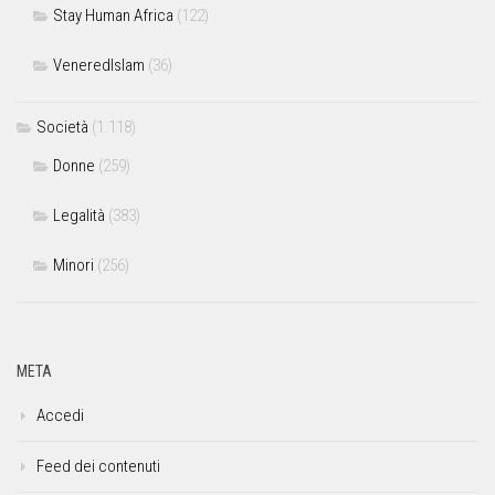
Stay Human Africa
(122)
VeneredIslam
(36)
Società
(1.118)
Donne
(259)
Legalità
(383)
Minori
(256)
META
Accedi
Feed dei contenuti