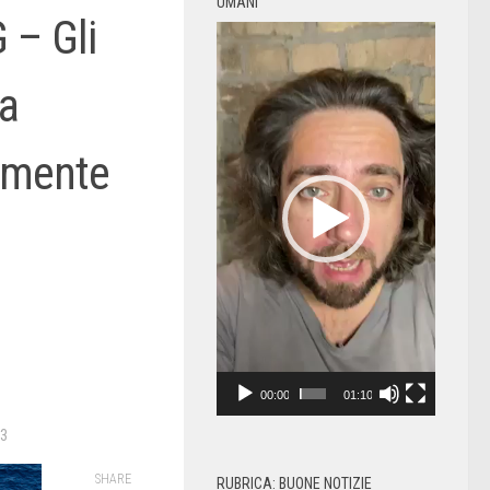
UMANI
 – Gli
Video
Player
ea
amente
00:00
01:10
23
SHARE
RUBRICA: BUONE NOTIZIE