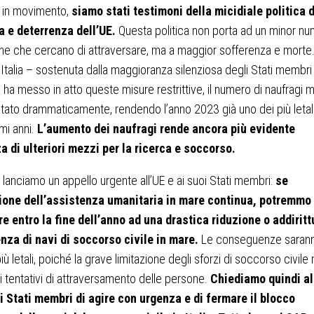
 in movimento,
siamo stati testimoni della micidiale politica d
a e deterrenza dell’UE.
Questa politica non porta ad un minor n
ne che cercano di attraversare, ma a maggior sofferenza e morte
’Italia – sostenuta dalla maggioranza silenziosa degli Stati membri
– ha messo in atto queste misure restrittive, il numero di naufragi m
ato drammaticamente, rendendo l’anno 2023 già uno dei più letal
imi anni.
L’aumento dei naufragi rende ancora più evidente
a di ulteriori mezzi per la ricerca e soccorso.
 lanciamo un appello urgente all’UE e ai suoi Stati membri:
se
zione dell’assistenza umanitaria in mare continua, potremmo
e entro la fine dell’anno ad una drastica riduzione o addiritt
enza di navi di soccorso civile in mare.
Le conseguenze saran
ù letali, poiché la grave limitazione degli sforzi di soccorso civile
i tentativi di attraversamento delle persone.
Chiediamo quindi al
oi Stati membri di agire con urgenza e di fermare il blocco