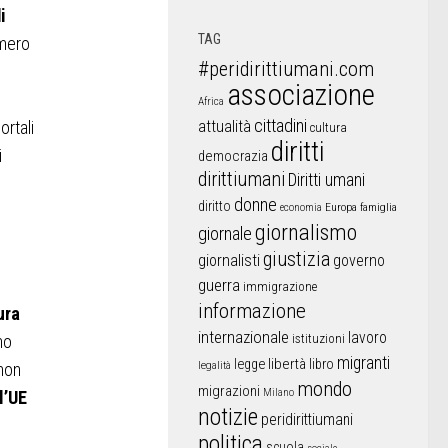
i
TAG
umero
#peridirittiumani.com
.
associazione
Africa
cittadini
ortali
attualità
cultura
diritti
i
democrazia
dirittiumani
Diritti umani
donne
diritto
Europa
famiglia
economia
giornalismo
giornale
giustizia
giornalisti
governo
guerra
immigrazione
informazione
ura
internazionale
lavoro
no
istituzioni
migranti
libertà
libro
legge
legalità
 non
mondo
migrazioni
Milano
l’UE
notizie
peridirittiumani
politica
scuola