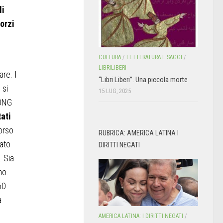
li
forzi
CULTURA
/
LETTERATURA E SAGGI
/
LIBRILIBERI
re. I
“Libri Liberi”. Una piccola morte
 si
15 LUG, 2025
 ONG
tati
corso
RUBRICA: AMERICA LATINA I
ato
DIRITTI NEGATI
. Sia
no.
60
a
AMERICA LATINA: I DIRITTI NEGATI
/