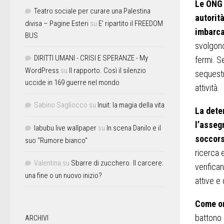
Le ONG 
Teatro sociale per curare una Palestina
autorità
divisa – Pagine Esteri
su
E’ ripartito il FREEDOM
imbarca
BUS
svolgono
DIRITTI UMANI - CRISI E SPERANZE - My
fermi. S
WordPress
su
Il rapporto. Così il silenzio
sequestr
uccide in 169 guerre nel mondo
attività.
Sabino Sagliocco
su
Inuit: la magia della vita
La dete
l’assegn
labubu live wallpaper
su
In scena Danilo e il
soccors
suo “Rumore bianco”
ricerca 
Valentina
su
Sbarre di zucchero. Il carcere:
verifican
una fine o un nuovo inizio?
attive e
Come or
battono 
ARCHIVI