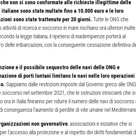
che non si sono conformate alle richieste illegittime delle
 italiane sono state multate fino a 10.000 euro e le loro
zioni sono state trattenute per 20 giorni.
Tutte le ONG che
 attività di ricerca e soccorso in mare rischiano ora ulteriori multe
econdo la legge italiana, il ripetersi di inadempienze porterà al
o delle imbarcazioni, con la conseguente cessazione definitiva de
nzione e il possibile sequestro delle navi delle ONG e
azione di porti lontani limitano le navi nelle loro operazioni 
o.
Sappiamo dalle restrizioni imposte dal Governo greco alle ONG
e soccorso nel settembre 2021, che le ostruzioni striscianti che si
o ora in Italia finiranno per ridurre il numero delle navi di soccorso c
 di conseguenza l’aumento di perdite di vite umane nel Mediterran
ganizzazioni non governative
, associazioni e iniziative che si
per l’accesso alla protezione e al rispetto dei diritti fondamentali d