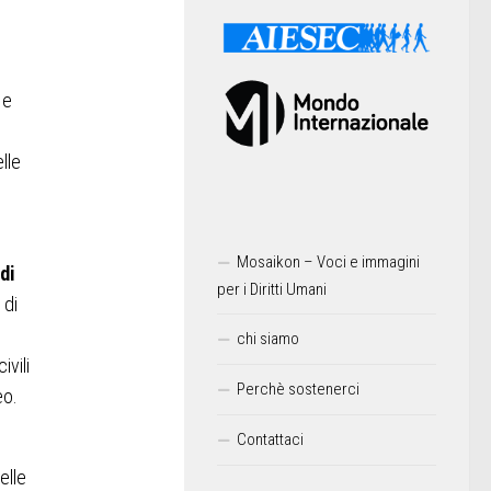
 e
lle
Mosaikon – Voci e immagini
di
per i Diritti Umani
 di
chi siamo
ivili
Perchè sostenerci
eo.
Contattaci
elle