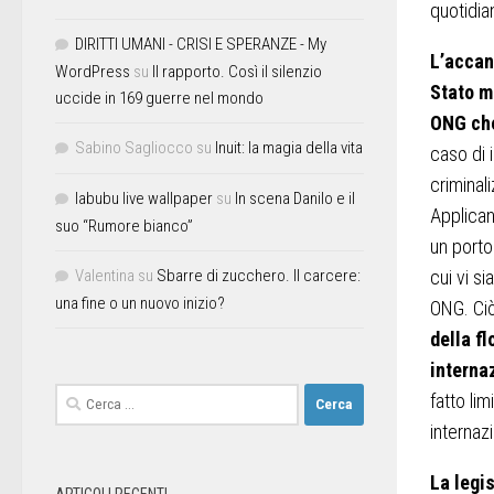
quotidia
DIRITTI UMANI - CRISI E SPERANZE - My
L’accan
WordPress
su
Il rapporto. Così il silenzio
Stato me
uccide in 169 guerre nel mondo
ONG che
Sabino Sagliocco
su
Inuit: la magia della vita
caso di 
criminali
labubu live wallpaper
su
In scena Danilo e il
Applicand
suo “Rumore bianco”
un porto
Valentina
su
Sbarre di zucchero. Il carcere:
cui vi si
una fine o un nuovo inizio?
ONG. Ciò
della fl
interna
fatto li
internaz
La legi
ARTICOLI RECENTI