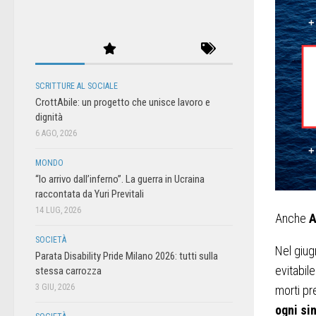
SCRITTURE AL SOCIALE
CrottAbile: un progetto che unisce lavoro e
dignità
6 AGO, 2026
MONDO
“Io arrivo dall’inferno”. La guerra in Ucraina
raccontata da Yuri Previtali
14 LUG, 2026
Anche
A
SOCIETÀ
Nel giug
Parata Disability Pride Milano 2026: tutti sulla
evitabil
stessa carrozza
3 GIU, 2026
morti pr
ogni si