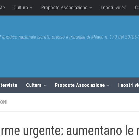
ste
Cultura
Proposte Associazione
I nostri video
C
Periodico nazionale iscritto presso il tribunale di Milano n. 170 del 30/0
nterviste
Cultura
Proposte Associazione
I nostri v
ONI
arme urgente: aumentano le m