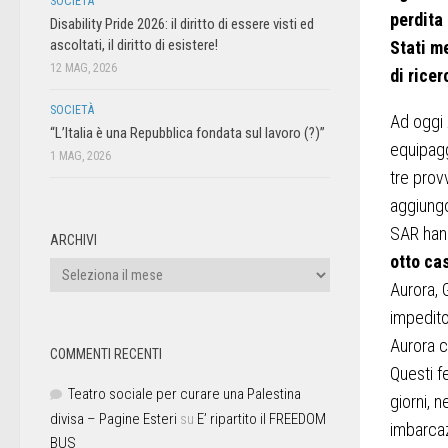
SOCIETÀ
perdita
Disability Pride 2026: il diritto di essere visti ed
ascoltati, il diritto di esistere!
Stati me
12 MAG, 2026
di ricer
SOCIETÀ
Ad oggi 
“L’Italia è una Repubblica fondata sul lavoro (?)”
equipagg
1 MAG, 2026
tre prov
aggiungo
SAR han
ARCHIVI
otto cas
Aurora, 
impedito 
Aurora c
COMMENTI RECENTI
Questi f
Teatro sociale per curare una Palestina
giorni, 
divisa – Pagine Esteri
su
E’ ripartito il FREEDOM
imbarcazi
BUS