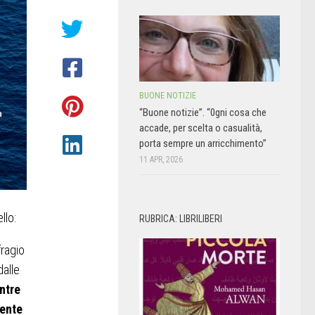
BUONE NOTIZIE
“Buone notizie”. “0gni cosa che
accade, per scelta o casualità,
porta sempre un arricchimento”
11 APR, 2026
llo:
RUBRICA: LIBRILIBERI
fragio
dalle
ntre
cente