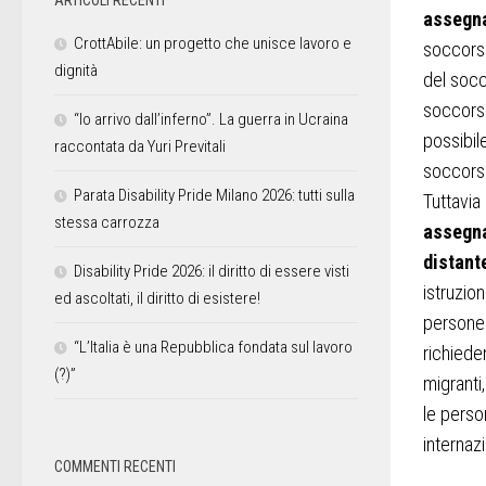
assegna
CrottAbile: un progetto che unisce lavoro e
soccorse
dignità
del socc
soccors
“Io arrivo dall’inferno”. La guerra in Ucraina
possibil
raccontata da Yuri Previtali
soccorsi
Parata Disability Pride Milano 2026: tutti sulla
Tuttavia
stessa carrozza
assegna
distant
Disability Pride 2026: il diritto di essere visti
istruzion
ed ascoltati, il diritto di esistere!
persone 
“L’Italia è una Repubblica fondata sul lavoro
richiede
(?)”
migranti
le perso
internaz
COMMENTI RECENTI