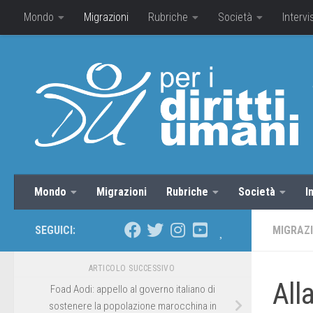
Mondo
Migrazioni
Rubriche
Società
Intervi
Mondo
Migrazioni
Rubriche
Società
I
SEGUICI:
MIGRAZI
ARTICOLO SUCCESSIVO
All
Foad Aodi: appello al governo italiano di
sostenere la popolazione marocchina in