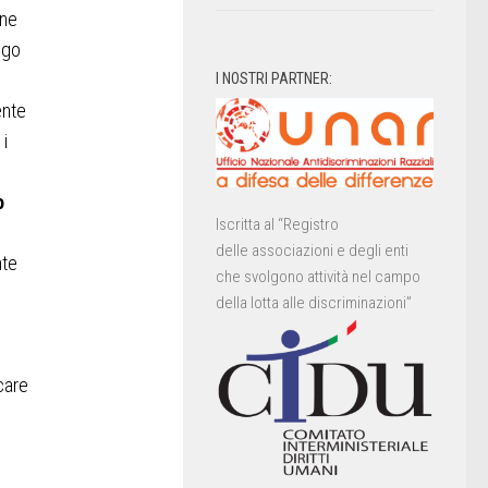
one
ogo
I NOSTRI PARTNER:
ente
 i
o
Iscritta al “Registro
delle associazioni e degli enti
nte
che svolgono attività nel campo
della lotta alle discriminazioni”
care