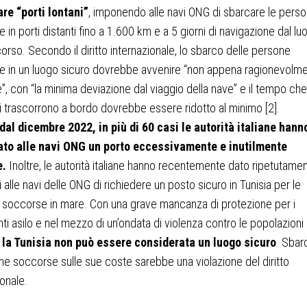
re “porti lontani”
, imponendo alle navi ONG di sbarcare le pers
 in porti distanti fino a 1.600 km e a 5 giorni di navigazione dal lu
orso. Secondo il diritto internazionale, lo sbarco delle persone
e in un luogo sicuro dovrebbe avvenire “non appena ragionevolm
e”, con “la minima deviazione dal viaggio della nave” e il tempo che
 trascorrono a bordo dovrebbe essere ridotto al minimo [2].
dal dicembre 2022, in più di 60 casi le autorità italiane hann
to alle navi ONG un porto eccessivamente e inutilmente
e.
Inoltre, le autorità italiane hanno recentemente dato ripetutame
i alle navi delle ONG di richiedere un posto sicuro in Tunisia per le
soccorse in mare. Con una grave mancanza di protezione per i
nti asilo e nel mezzo di un’ondata di violenza contro le popolazioni
,
la Tunisia non può essere considerata un luogo sicuro
. Sbar
ne soccorse sulle sue coste sarebbe una violazione del diritto
ionale.