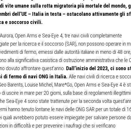
 di vite umane sulla rotta migratoria più mortale del mondo, g
mbri dell’UE – Italia in testa – ostacolano attivamente gli s
ca e soccorso civili.
Aurora, Open Arms e Sea-Eye 4, tre navi civili completamente
iate per la ricerca e il soccorso (SAR), non possono operare in ma
vedimenti di fermo, emessi dalle autorità italiane in meno di 48 ore,
no alla significativa casistica di ostruzione amministrativa che le
no dovuto affrontare quest’anno.
Dall’inizio del 2023, ci sono s
i di fermo di navi ONG in Italia.
Alle navi civili di ricerca e soc
Geo Barents, Louise Michel, Mare*Go, Open Arms e Sea-Eye 4 è st
di uscire in mare per 20 giorni, sulla base di regolamenti illegittimi
he Sea-Eye 4 sono state trattenute per la seconda volta quest’an
ermi hanno tenuto lontane le navi delle ONG SAR per un totale di 1
nei quali avrebbero potuto essere impiegate per salvare persone d
oni in difficoltà e per prevenire i naufragi che si verificano