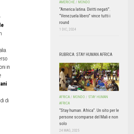
AMERICHE
/
MONDO
“America latina. Diritti negati”.
“Venezuela libero” vince tutti i
o
round
le
1 DIC, 2024
n
lia.
RUBRICA: STAY HUMAN AFRICA
erso
ni in
e
tani
AFRICA
/
MONDO
/
STAY HUMAN
di di
AFRICA
“Stay human. Africa”. Un sito per le
persone scomparse del Mali e non
solo
24 MAG, 2025