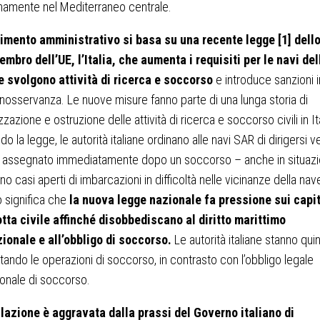
namente nel Mediterraneo centrale.
imento amministrativo si basa su una recente legge [1] dell
mbro dell’UE, l’Italia, che aumenta i requisiti per le navi del
 svolgono attività di ricerca e soccorso
e introduce sanzioni i
inosservanza. Le nuove misure fanno parte di una lunga storia di
zzazione e ostruzione delle attività di ricerca e soccorso civili in Ita
o la legge, le autorità italiane ordinano alle navi SAR di dirigersi v
 assegnato immediatamente dopo un soccorso – anche in situazio
ano casi aperti di imbarcazioni in difficoltà nelle vicinanze della nav
 significa che
la nuova legge nazionale fa pressione sui capi
otta civile affinché disobbediscano al diritto marittimo
zionale e all’obbligo di soccorso.
Le autorità italiane stanno quin
mitando le operazioni di soccorso, in contrasto con l’obbligo legale
ionale di soccorso.
slazione è aggravata dalla prassi del Governo italiano di