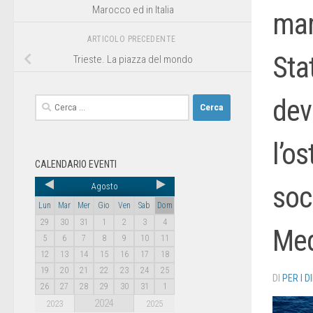
Marocco ed in Italia
mar
ARTICOLO PRECEDENTE
Sta
Trieste. La piazza del mondo
dev
l’os
CALENDARIO EVENTI
soc
Agosto
Lun
Mar
Mer
Gio
Ven
Sab
Dom
29
30
31
1
2
3
4
Med
5
6
7
8
9
10
11
12
13
14
15
16
17
18
19
20
21
22
23
24
25
DI
PER I D
26
27
28
29
30
31
1
2024
2023
2025