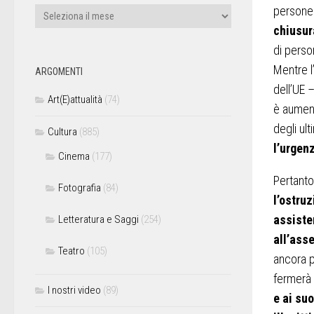
persone
chiusur
di perso
Mentre l
ARGOMENTI
dell’UE 
Art(E)attualità
(74)
è aument
degli ult
Cultura
(885)
l’urgenz
Cinema
(177)
Pertanto
Fotografia
(84)
l’ostru
assister
Letteratura e Saggi
(254)
all’ass
Teatro
(105)
ancora pi
fermerà 
I nostri video
(89)
e ai su