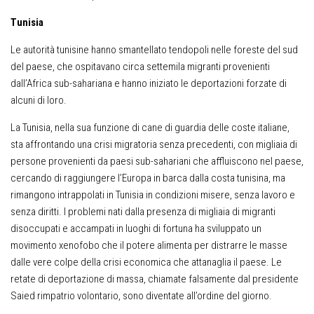
Tunisia
Le autorità tunisine hanno smantellato tendopoli nelle foreste del sud
del paese, che ospitavano circa settemila migranti provenienti
dall’Africa sub-sahariana e hanno iniziato le deportazioni forzate di
alcuni di loro.
La Tunisia, nella sua funzione di cane di guardia delle coste italiane,
sta affrontando una crisi migratoria senza precedenti, con migliaia di
persone provenienti da paesi sub-sahariani che affluiscono nel paese,
cercando di raggiungere l’Europa in barca dalla costa tunisina, ma
rimangono intrappolati in Tunisia in condizioni misere, senza lavoro e
senza diritti. I problemi nati dalla presenza di migliaia di migranti
disoccupati e accampati in luoghi di fortuna ha sviluppato un
movimento xenofobo che il potere alimenta per distrarre le masse
dalle vere colpe della crisi economica che attanaglia il paese. Le
retate di deportazione di massa, chiamate falsamente dal presidente
Saied rimpatrio volontario, sono diventate all’ordine del giorno.