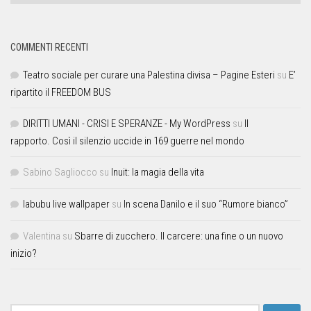
COMMENTI RECENTI
Teatro sociale per curare una Palestina divisa – Pagine Esteri
su
E’
ripartito il FREEDOM BUS
DIRITTI UMANI - CRISI E SPERANZE - My WordPress
su
Il
rapporto. Così il silenzio uccide in 169 guerre nel mondo
Sabino Sagliocco
su
Inuit: la magia della vita
labubu live wallpaper
su
In scena Danilo e il suo “Rumore bianco”
Valentina
su
Sbarre di zucchero. Il carcere: una fine o un nuovo
inizio?