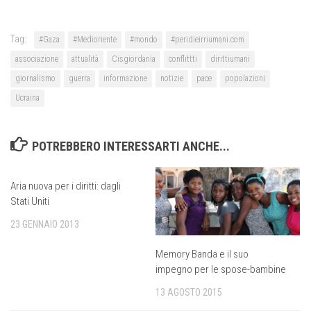
Tag:
#Gaza
#Medioriente
#mondo
#peridieirriumani.com
associazione
attualità
Cisgiordania
conflittti
dirittiumani
giornalismo
guerra
informazione
notizie
pace
popolazioni
Ucraina
POTREBBERO INTERESSARTI ANCHE...
Aria nuova per i diritti: dagli
Stati Uniti
23 GENNAIO 2013
Memory Banda e il suo
impegno per le spose-bambine
13 AGOSTO 2015