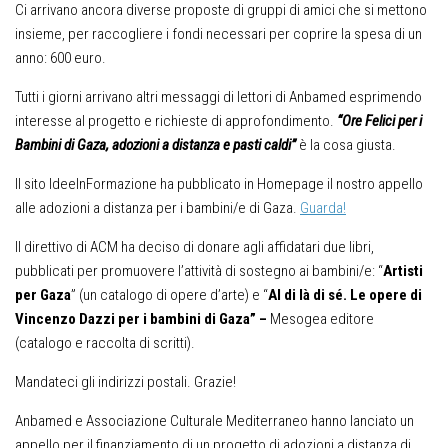
Ci arrivano ancora diverse proposte di gruppi di amici che si mettono
insieme, per raccogliere i fondi necessari per coprire la spesa di un
anno: 600 euro.
Tutti i giorni arrivano altri messaggi di lettori di Anbamed esprimendo
interesse al progetto e richieste di approfondimento.
“Ore Felici per i
Bambini di Gaza, adozioni a distanza
e pasti caldi”
è la cosa giusta.
Il sito IdeeInFormazione ha pubblicato in Homepage il nostro appello
alle adozioni a distanza per i bambini/e di Gaza.
Guarda!
Il direttivo di ACM ha deciso di donare agli affidatari due libri,
pubblicati per promuovere l’attività di sostegno ai bambini/e: “
Artisti
per Gaza
” (un catalogo di opere d’arte) e “
Al di là di sé.
Le opere di
Vincenzo Dazzi per i bambini di Gaza” –
Mesogea editore
(catalogo e raccolta di scritti).
Mandateci gli indirizzi postali. Grazie!
Anbamed e Associazione Culturale Mediterraneo hanno lanciato un
appello per il finanziamento di un progetto di adozioni a distanza di