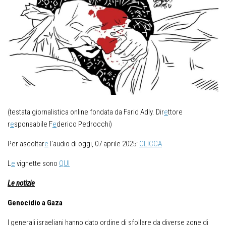
(testata giornalistica online fondata da Farid Adly. Dir
e
ttore
r
e
sponsabile F
e
derico Pedrocchi)
Per ascoltar
e
l’audio di oggi, 07 aprile 2025:
CLICCA
L
e
vignette sono
QUI
Le notizie
Genocidio a Gaza
I generali israeliani hanno dato ordine di sfollare da diverse zone di