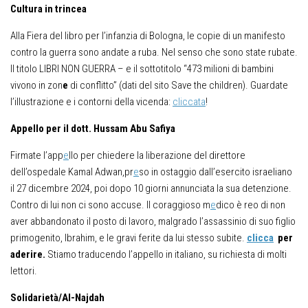
Cultura in trinc
ea
Alla Fiera del libro per l’infanzia di Bologna, le copie di un manifesto
contro la guerra sono andate a ruba. Nel senso che sono state rubate.
Il titolo LIBRI NON GUERRA – e il sottotitolo “473 milioni di bambini
vivono in zon
e
di conflitto” (dati del sito Save the children). Guardate
l’illustrazione e i contorni della vicenda:
cliccata
!
App
ello p
er il dott.
Hussam Abu Safiya
Firmate l’app
e
llo per chiedere la liberazione del direttore
dell’ospedale Kamal Adwan,pr
e
so in ostaggio dall’esercito israeliano
il 27 dicembre 2024, poi dopo 10 giorni annunciata la sua detenzione.
Contro di lui non ci sono accuse. Il coraggioso m
e
dico è reo di non
aver abbandonato il posto di lavoro, malgrado l’assassinio di suo figlio
primogenito, Ibrahim, e le gravi ferite da lui stesso subite.
clicca
p
er
aderire.
Stiamo traducendo l’appello in italiano, su richiesta di molti
lettori.
Solidarietà/Al-Najdah