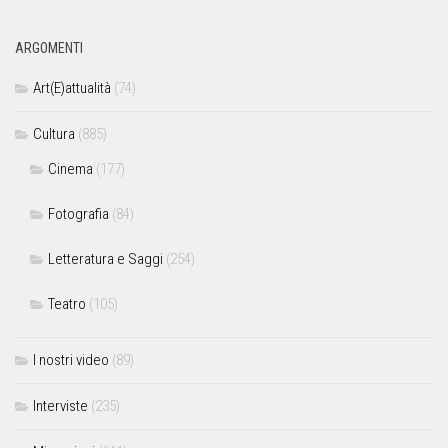
ARGOMENTI
Art(E)attualità
(74)
Cultura
(885)
Cinema
(177)
Fotografia
(84)
Letteratura e Saggi
(254)
Teatro
(105)
I nostri video
(89)
Interviste
(235)