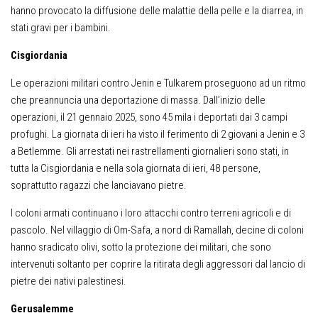
hanno provocato la diffusione delle malattie della pelle e la diarrea, in
stati gravi per i bambini.
C
isgiordania
Le operazioni militari contro Jenin e Tulkarem proseguono ad un ritmo
che preannuncia una deportazione di massa. Dall’inizio delle
operazioni, il 21 gennaio 2025, sono 45 mila i deportati dai 3 campi
profughi. La giornata di ieri ha visto il ferimento di 2 giovani a Jenin e 3
a Betlemme. Gli arrestati nei rastrellamenti giornalieri sono stati, in
tutta la Cisgiordania e nella sola giornata di ieri, 48 persone,
soprattutto ragazzi che lanciavano pietre.
I coloni armati continuano i loro attacchi contro terreni agricoli e di
pascolo. Nel villaggio di Om-Safa, a nord di Ramallah, decine di coloni
hanno sradicato olivi, sotto la protezione dei militari, che sono
intervenuti soltanto per coprire la ritirata degli aggressori dal lancio di
pietre dei nativi palestinesi.
G
e
rusal
e
mm
e