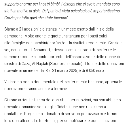
supporto enorme per i nostri bimbi. I disegni che ci avete mandato sono
stati un motivo di gioia. Dal punto di vista psicologico è importantissimo.
Grazie per tutto quel che state fac
endo”.
Siamo a 21 adozioni a distanza in un mese esatto dall’inizio della
campagna. Molte anche le quote una tantum per i pasti caldi
alle famiglie con bambini/e orfani/e. Un risultato eccellente. Grazie a
voi, cari lettori di Anbamed, adesso siamo in grado di trasferire le
somme raccolte al conto corrente dell’associazione delle donne di
sinistra di Gaza, Al-Najdah (Soccorso sociale). Il totale delle donazioni
ricevute in un mese, dal 3 al 31 marzo 2025, è di 8.050 euro.
Vi daremo conto documentale del trasferimento bancario, appena le
operazioni saranno andate a termine.
Ci sono arrivati in banca dei contributi per adozioni, ma non abbiamo
ricevuto comunicazioni dagli affidatari, che non riusciamo a
contattare. Preghiamo i donatori di scriverci per avvisarci e fornirci i
loro contatti email e telefonici, per semplificare le comunicazioni.