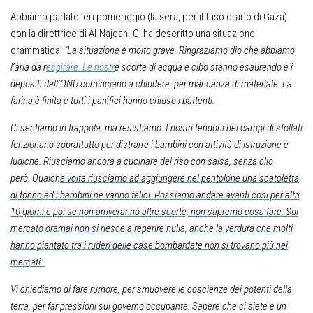
A
bbiamo parlato ieri pomeriggio (la sera, per il fuso orario di Gaza)
con la direttrice di Al-Najdah. Ci ha descritto una situazione
drammatica:
“La situazione è molto grave. Ringraziamo dio che abbiamo
l’aria
da r
espirare. Le nostr
e
scorte di acqua e cibo stanno esaurendo e i
depositi dell’ONU cominciano a chiudere, per mancanza di materiale. La
farina è finita e tutti i panifici hanno chiuso i battenti.
Ci sentiamo in trappola, ma resistiamo. I nostri tendoni nei campi di sfollati
funzionano soprattutto per distrarre i bambini con attività di istruzione e
ludiche. Riusciamo ancora a cucinare del riso con salsa, senza olio
però. Qualch
e volta riusciamo ad aggiungere nel pentolone una scatoletta
di tonno ed i bambini ne vanno felici. Possiamo andare avanti così per altri
10 giorni e poi se non arriveranno altre scorte, non sapremo cosa fare. Sul
mercato oramai non si riesce a reperire nulla, anche la verdura che molti
hanno piantato tra i ruderi delle case bombardate non si trovano più nei
mercati.
Vi chiediamo di fare rumore, per smuovere le coscienze dei potenti della
terra, per far pressioni sul governo occupante. Sapere che ci siete è un