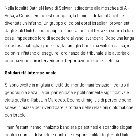
Nella località Batn el-Hawa di Selwan, adiacente alla moschea di Al-
Aqsa, a Gerusalemme est occupata, la famiglia di Jamal Gheith è
diventata un inferno. Un gruppo di coloni ebrei israeliani provenienti
dagli Stati Uniti hanno occupato abusivamente il terrazzo sopra la loro
casa, impedendo loro di accedere al vano lavanderia. Dopo una lunga
e costosa battaglia giudiziaria, la famiglia Gheith ha vinto la causa, ma i
coloni si rifiutano di eseguire l’ordinanza del tribunale e le autorità di
occupazione non intervengono. Deportazione e pulizia etnica.
Solidari
età Internazionale
Si sono svolte in migliaia di città del mondo manifestazioni contro il
genocidio a Gaza. La più partecipata e politicamente significativa è
stata quella di Rabat, in Marocco. Decine di migliaia di persone sono
scese in piazza per rivendicare la rottura delle relazioni diplomatiche
con Israele.
I manifestanti hanno innalzato bandiere palestinesi e scandito slogan
contro i crimini di Israele e contro le responsabilità degli Stati Uniti.