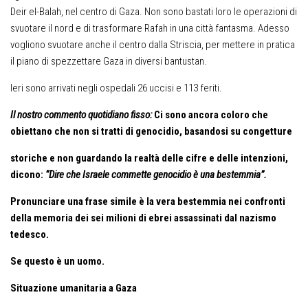
Deir el-Balah, nel centro di Gaza. Non sono bastati loro le operazioni di
svuotare il nord e di trasformare Rafah in una città fantasma. Adesso
vogliono svuotare anche il centro dalla Striscia, per mettere in pratica
il piano di spezzettare Gaza in diversi bantustan.
Ieri sono arrivati negli ospedali 26 uccisi e 113 feriti.
Il nostro commento quotidiano fisso:
Ci sono ancora coloro che
obiettano che non si
tratti di genocidio, basandosi su congetture
storiche e non guardando la realtà delle cifre e delle intenzioni,
dicono:
“Dire che Israele commette genocidio è una bestemmia”.
Pronunciare una frase simile è la vera bestemmia nei confronti
della memoria dei sei milioni di ebrei assassinati dal nazismo
tedesco.
Se
q
uesto è un uomo.
Situazion
e umanitaria a Gaza