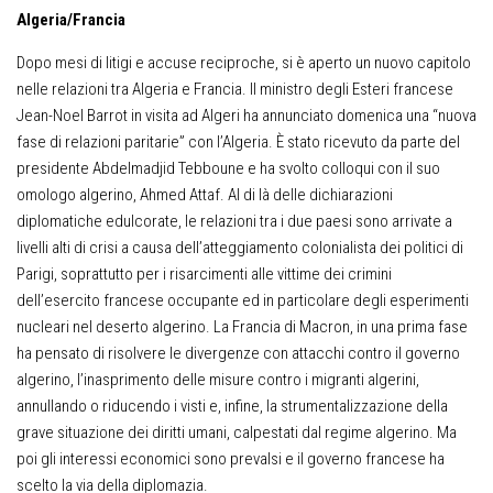
Algeria/Francia
Dopo mesi di litigi e accuse reciproche, si è aperto un nuovo capitolo
nelle relazioni tra Algeria e Francia. Il ministro degli Esteri francese
Jean-Noel Barrot in visita ad Algeri ha annunciato domenica una “nuova
fase di relazioni paritarie” con l’Algeria. È stato ricevuto da parte del
presidente Abdelmadjid Tebboune e ha svolto colloqui con il suo
omologo algerino, Ahmed Attaf. Al di là delle dichiarazioni
diplomatiche edulcorate, le relazioni tra i due paesi sono arrivate a
livelli alti di crisi a causa dell’atteggiamento colonialista dei politici di
Parigi, soprattutto per i risarcimenti alle vittime dei crimini
dell’esercito francese occupante ed in particolare degli esperimenti
nucleari nel deserto algerino. La Francia di Macron, in una prima fase
ha pensato di risolvere le divergenze con attacchi contro il governo
algerino, l’inasprimento delle misure contro i migranti algerini,
annullando o riducendo i visti e, infine, la strumentalizzazione della
grave situazione dei diritti umani, calpestati dal regime algerino. Ma
poi gli interessi economici sono prevalsi e il governo francese ha
scelto la via della diplomazia.