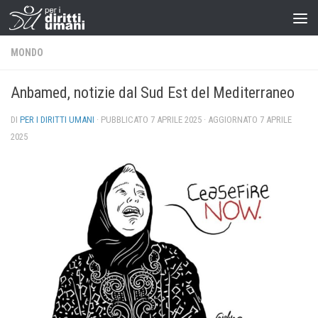
MONDO
Anbamed, notizie dal Sud Est del Mediterraneo
DI
PER I DIRITTI UMANI
· PUBBLICATO
7 APRILE 2025
· AGGIORNATO
7 APRILE
2025