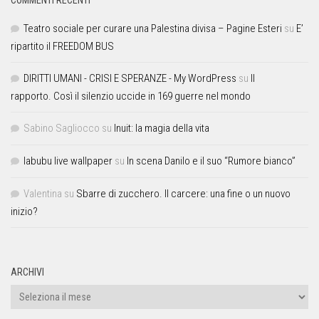
Teatro sociale per curare una Palestina divisa – Pagine Esteri
su
E’
ripartito il FREEDOM BUS
DIRITTI UMANI - CRISI E SPERANZE - My WordPress
su
Il
rapporto. Così il silenzio uccide in 169 guerre nel mondo
Sabino Sagliocco
su
Inuit: la magia della vita
labubu live wallpaper
su
In scena Danilo e il suo “Rumore bianco”
Valentina
su
Sbarre di zucchero. Il carcere: una fine o un nuovo
inizio?
ARCHIVI