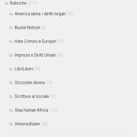
Rubriche
(417)
America latina: i diritti negati
(90)
Buone Notizie
(8)
Hate Crimes in Europe!
(21)
Imprese e Diritti Umani
(34)
LibriLiberi
(60)
Orizzonte donna
(13)
Scritture al sociale
(31)
Stay Human Africa
(122)
VeneredIslam
(36)