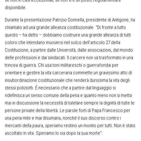
disponibile.
Durante la presentazione Patrizio Gonnella, presidente di Antigone, ha
chiamato ad una grande alleanza costituzionale. “Di fronte a tutto
questo – ha detto – dobbiamo costruire una grande alleanza di tutti
coloro che intendano muoversi nel solco dell’articolo 27 della
Costituzione, a partire dalle Università, dalle associazioni, dal mondo
delle professioni e dai sindacati. Il carcere non va trasformato in una
trincea di guerra. Chi usa toni militareschi o guerrafondai per
orientare e gestire la vita carceraria commette un gravissimo atto di
insubordinazione costituzionale che renderà durissima la vita degli
stessi poliziotti. É necessario che a partire dal linguaggio si
ridefinisca un senso comune della pena e quanto meno non si metta
mai in discussione la necessità di tutelare sempre la dignità di tutte le
persone private della libertà. Le parole forti di Papa Francesco per
una pena mite e mai disumana, nonché il suo discorso contro i
mercanti della paura, speriamo restino un monito per tutti. Non è stato
ascoltato in vita. Speriamo lo sia dopo la sua morte”.