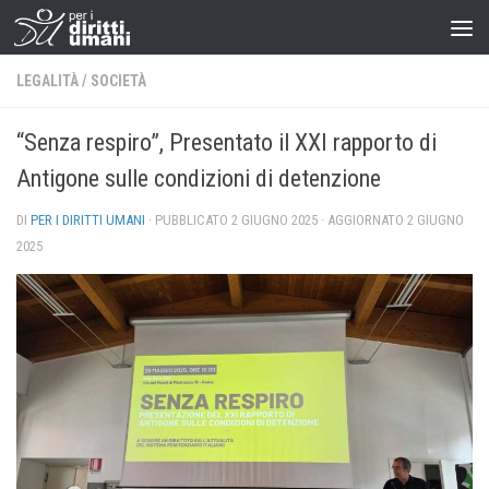
LEGALITÀ
/
SOCIETÀ
“Senza respiro”, Presentato il XXI rapporto di
Antigone sulle condizioni di detenzione
DI
PER I DIRITTI UMANI
· PUBBLICATO
2 GIUGNO 2025
· AGGIORNATO
2 GIUGNO
2025