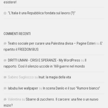
esistere!
“L’Italia è una Repubblica fondata sul lavoro (?)”
COMMENTI RECENTI
Teatro sociale per curare una Palestina divisa – Pagine Esteri
su
E’
ripartito il FREEDOM BUS
DIRITTI UMANI - CRISI E SPERANZE - My WordPress
su
Il
rapporto. Così il silenzio uccide in 169 guerre nel mondo
Sabino Sagliocco
su
Inuit: la magia della vita
labubu live wallpaper
su
In scena Danilo e il suo “Rumore bianco”
Valentina
su
Sbarre di zucchero. Il carcere: una fine o un nuovo
inizio?