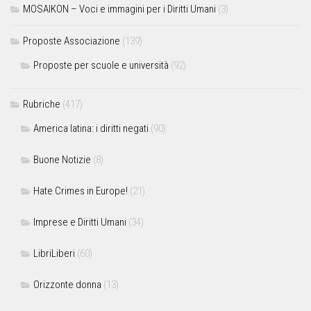
MOSAIKON – Voci e immagini per i Diritti Umani
(3)
Proposte Associazione
(139)
Proposte per scuole e università
(92)
Rubriche
(417)
America latina: i diritti negati
(90)
Buone Notizie
(8)
Hate Crimes in Europe!
(21)
Imprese e Diritti Umani
(34)
LibriLiberi
(60)
Orizzonte donna
(13)