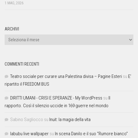
1 MAG, 2026
ARCHIVI
COMMENTI RECENTI
Teatro sociale per curare una Palestina divisa – Pagine Esteri
su
E’
ripartito il FREEDOM BUS
DIRITTI UMANI - CRISI E SPERANZE - My WordPress
su
Il
rapporto. Così il silenzio uccide in 169 guerre nel mondo
Sabino Sagliocco
su
Inuit: la magia della vita
labubu live wallpaper
su
In scena Danilo e il suo “Rumore bianco”