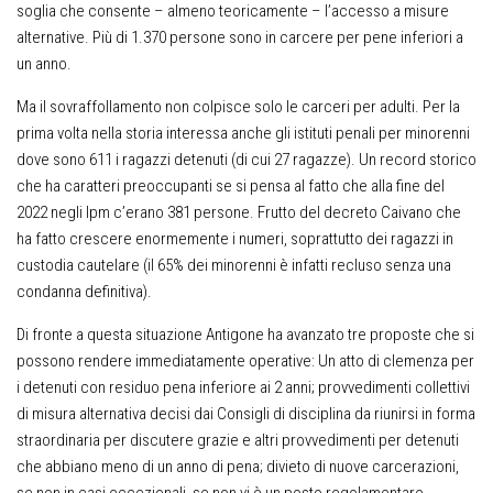
soglia che consente – almeno teoricamente – l’accesso a misure
alternative. Più di 1.370 persone sono in carcere per pene inferiori a
un anno.
Ma il sovraffollamento non colpisce solo le carceri per adulti. Per la
prima volta nella storia interessa anche gli istituti penali per minorenni
dove sono 611 i ragazzi detenuti (di cui 27 ragazze). Un record storico
che ha caratteri preoccupanti se si pensa al fatto che alla fine del
2022 negli Ipm c’erano 381 persone. Frutto del decreto Caivano che
ha fatto crescere enormemente i numeri, soprattutto dei ragazzi in
custodia cautelare (il 65% dei minorenni è infatti recluso senza una
condanna definitiva).
Di fronte a questa situazione Antigone ha avanzato tre proposte che si
possono rendere immediatamente operative: Un atto di clemenza per
i detenuti con residuo pena inferiore ai 2 anni; provvedimenti collettivi
di misura alternativa decisi dai Consigli di disciplina da riunirsi in forma
straordinaria per discutere grazie e altri provvedimenti per detenuti
che abbiano meno di un anno di pena; divieto di nuove carcerazioni,
se non in casi eccezionali, se non vi è un posto regolamentare