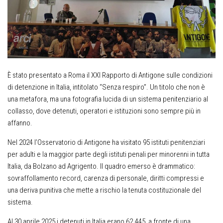
È stato presentato a Roma il XXI Rapporto di Antigone sulle condizioni
di detenzione in Italia, intitolato “Senza respiro”. Un titolo che non è
una metafora, ma una fotografia lucida di un sistema penitenziario al
collasso, dove detenuti, operatori e istituzioni sono sempre più in
affanno.
Nel 2024 l’Osservatorio di Antigone ha visitato 95 istituti penitenziari
per adulti e la maggior parte degli istituti penali per minorenni in tutta
Italia, da Bolzano ad Agrigento. Il quadro emerso è drammatico:
sovraffollamento record, carenza di personale, diritti compressi e
una deriva punitiva che mette a rischio la tenuta costituzionale del
sistema.
Al 30 aprile 2025 i detenuti in Italia erano 62.445, a fronte di una