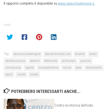
Il rapporto completo è disponibile su
www.rapportoantigone.it.
SHARE
Tag:
#associazioneantigone
#peridirittiumani.com
attualità
carceri
decretosicurezza
detenuti
detenzione
dirittiumani
giustizia
informazione
legalità
misurealternative
notizie
pena
reinserimento
report
sociale
società
POTREBBERO INTERESSARTI ANCHE...
Contro la retorica dell’odio