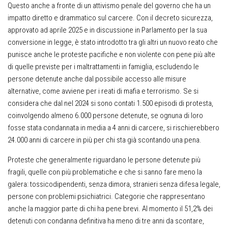
Questo anche a fronte di un attivismo penale del governo che ha un
impatto diretto e drammatico sul carcere. Con il decreto sicurezza,
approvato ad aprile 2025 e in discussione in Parlamento per la sua
conversione in legge, è stato introdotto tra gli altri un nuovo reato che
punisce anche le proteste pacifiche e non violente con pene più alte
di quelle previste per i maltrattamenti in famiglia, escludendo le
persone detenute anche dal possibile accesso alle misure
alternative, come avviene per i reati di mafia e terrorismo. Se si
considera che dal nel 2024 si sono contati 1.500 episodi di protesta,
coinvolgendo almeno 6.000 persone detenute, se ognuna di loro
fosse stata condannata in media a 4 anni di carcere, si rischierebbero
24.000 anni di carcere in più per chi sta già scontando una pena.
Proteste che generalmente riguardano le persone detenute più
fragili, quelle con più problematiche e che si sanno fare meno la
galera: tossicodipendenti, senza dimora, stranieri senza difesa legale,
persone con problemi psichiatrici. Categorie che rappresentano
anche la maggior parte di chi ha pene brevi. Al momento il 51,2% dei
detenuti con condanna definitiva ha meno di tre anni da scontare,