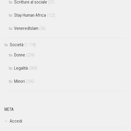
Scritture al sociale
(31)
Stay Human Africa
(122)
VeneredIslam
(36)
Società
(1.118)
Donne
(259)
Legalità
(383)
Minori
(256)
META
Accedi