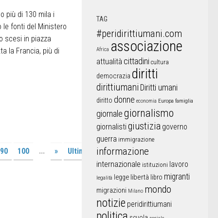
 più di 130 mila i
TAG
le fonti del Ministero
#peridirittiumani.com
o scesi in piazza
associazione
a la Francia, più di
Africa
cittadini
attualità
cultura
diritti
democrazia
dirittiumani
Diritti umani
donne
diritto
Europa
famiglia
economia
giornalismo
giornale
giustizia
giornalisti
governo
guerra
immigrazione
informazione
90
100
...
»
Ultima
internazionale
lavoro
istituzioni
migranti
libertà
libro
legge
legalità
mondo
migrazioni
Milano
notizie
peridirittiumani
politica
scuola