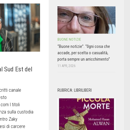
BUONE NOTIZIE
“Buone notizie”. “0gni cosa che
accade, per scelta o casualità,
porta sempre un arricchimento”
11 APR, 2026
l Sud Est del
critti canale
RUBRICA: LIBRILIBERI
esto
om I titoli
enza sulla custodia
ntro Zaky
esi di carcere