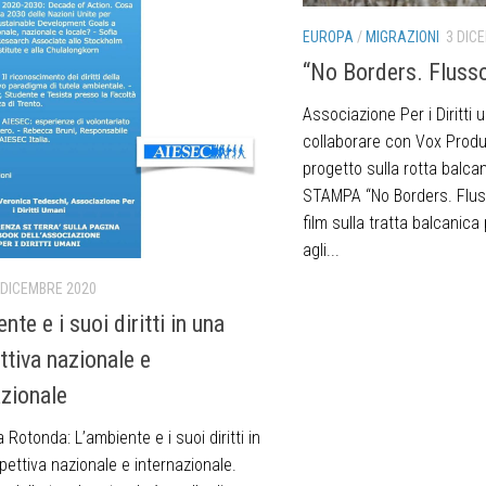
EUROPA
/
MIGRAZIONI
3 DIC
“No Borders. Flusso
Associazione Per i Diritti u
collaborare con Vox Produ
progetto sulla rotta balc
STAMPA “No Borders. Flus
film sulla tratta balcanica p
agli...
 DICEMBRE 2020
nte e i suoi diritti in una
ttiva nazionale e
azionale
 Rotonda: L’ambiente e i suoi diritti in
ettiva nazionale e internazionale.