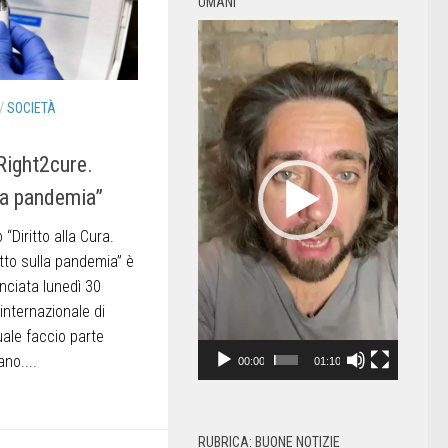
UMANI
Video
Player
/
SOCIETÀ
#Right2cure.
la pandemia”
 “Diritto alla Cura.
tto sulla pandemia” è
ciata lunedì 30
nternazionale di
quale faccio parte
no....
00:00
01:10
RUBRICA: BUONE NOTIZIE