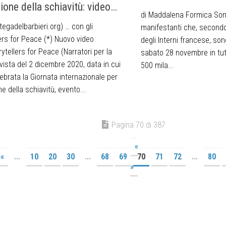
zione della schiavitù: video…
di Maddalena Formica Sono
tegadelbarbieri.org) … con gli
manifestanti che, secondo 
ers for Peace (*) Nuovo video
degli Interni francese, son
rytellers for Peace (Narratori per la
sabato 28 novembre in tutt
vista del 2 dicembre 2020, data in cui
500 mila...
ebrata la Giornata internazionale per
one della schiavitù, evento...
Pagina 70 di 387
«
«
...
10
20
30
...
68
69
70
71
72
...
80
»