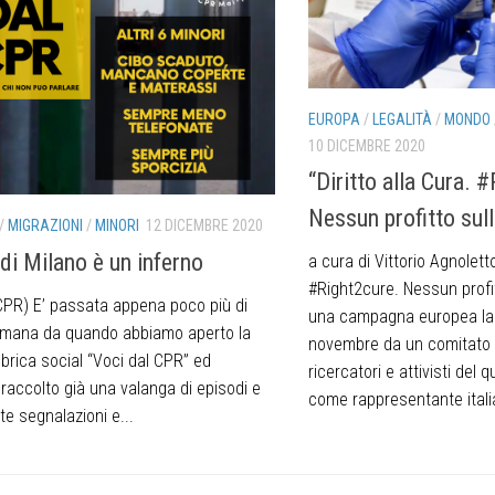
EUROPA
/
LEGALITÀ
/
MONDO
10 DICEMBRE 2020
“Diritto alla Cura. 
Nessun profitto sul
/
MIGRAZIONI
/
MINORI
12 DICEMBRE 2020
 di Milano è un inferno
a cura di Vittorio Agnoletto
#Right2cure. Nessun profi
PR) E’ passata appena poco più di
una campagna europea lan
imana da quando abbiamo aperto la
novembre da un comitato i
brica social “Voci dal CPR” ed
ricercatori e attivisti del 
raccolto già una valanga di episodi e
come rappresentante italia
te segnalazioni e...