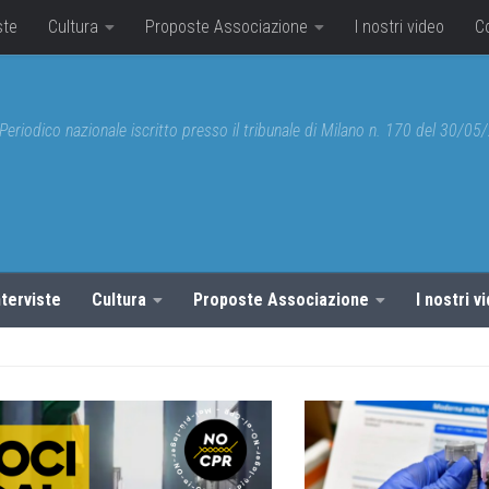
ste
Cultura
Proposte Associazione
I nostri video
C
Periodico nazionale iscritto presso il tribunale di Milano n. 170 del 30/0
nterviste
Cultura
Proposte Associazione
I nostri v