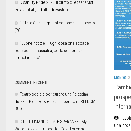
Disability Pride 2026: il diritto di essere visti
ed ascoltati, il diritto di esistere!
“L’Italia è una Repubblica fondata sul lavoro
(?)”
“Buone notizie”. “0gni cosa che accade,
per scelta o casualità, porta sempre un
arricchimento”
MONDO
3
COMMENTI RECENTI
L’ambie
Teatro sociale per curare una Palestina
prospe
divisa – Pagine Esteri
su
E’ ripartito il FREEDOM
intern
BUS
📷 Tavola
DIRITTI UMANI - CRISI E SPERANZE - My
una prosp
WordPress
su
Il rapporto. Così il silenzio