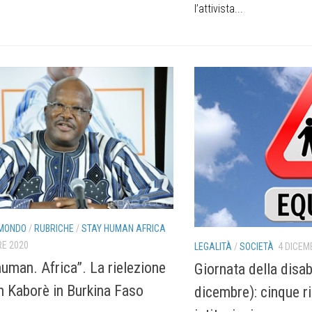
l’attivista...
MONDO
/
RUBRICHE
/
STAY HUMAN AFRICA
RE 2020
LEGALITÀ
/
SOCIETÀ
4 DICEM
human. Africa”. La rielezione
Giornata della disabi
h Kaborè in Burkina Faso
dicembre): cinque ri