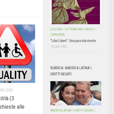
CULTURA
/
LETTERATURA E SAGGI
/
LIBRILIBERI
“Libri Liberi”. Una piccola morte
15 LUG, 2025
RUBRICA: AMERICA LATINA I
DIRITTI NEGATI
BRE 2020
lità (3
chieste alle
AMERICA LATINA: I DIRITTI NEGATI
/