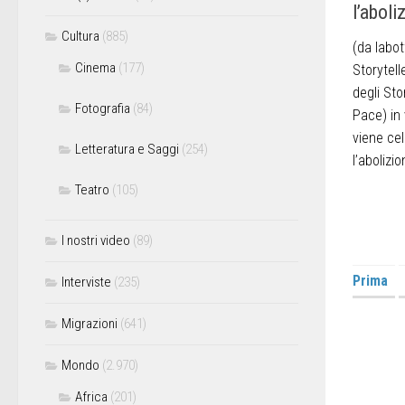
l’aboli
Cultura
(885)
(da labot
Cinema
(177)
Storytell
degli Sto
Fotografia
(84)
Pace) in 
viene cel
Letteratura e Saggi
(254)
l’abolizi
Teatro
(105)
I nostri video
(89)
Prima
Interviste
(235)
Migrazioni
(641)
Mondo
(2.970)
Africa
(201)