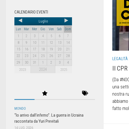
CALENDARIO EVENTI
Luglio
Lun
Mar
Mer
Gio
Ven
Sab
Dom
1
2
3
4
5
6
7
8
9
10
11
12
13
14
15
16
17
18
19
20
21
22
23
24
25
26
27
28
LEGALITÀ
29
30
31
1
2
3
4
Il CPR
2024
2023
2025
(Da #NOC
una sett
nostra ru
abbiamo 
fatto mol
MONDO
“Io arrivo dall’inferno”. La guerra in Ucraina
raccontata da Yuri Previtali
14 LUG, 2026