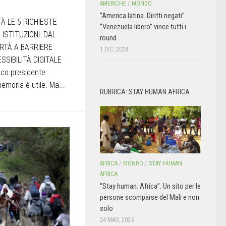
AMERICHE
/
MONDO
“America latina. Diritti negati”.
TÀ LE 5 RICHIESTE
“Venezuela libero” vince tutti i
ISTITUZIONI: DAL
round
RTÀ A BARRIERE
1 DIC, 2024
SSIBILITÀ DIGITALE
e co presidente
emoria è utile. Ma...
RUBRICA: STAY HUMAN AFRICA
AFRICA
/
MONDO
/
STAY HUMAN
AFRICA
“Stay human. Africa”. Un sito per le
persone scomparse del Mali e non
solo
24 MAG, 2025