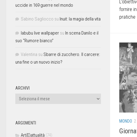
L’obietti
uccide in 169 guerre nel mondo
fornire i
pratiche 
Sabino Sagliocco
su
Inuit: la magia della vita
labubu live wallpaper
su
In scena Danilo e il
suo “Rumore bianco”
Valentina
su
Sbarre di zucchero. Il carcere:
una fine o un nuovo inizio?
ARCHIVI
MONDO
2
ARGOMENTI
Giorna
Art(E)attualità
(74)