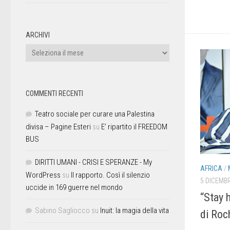
ARCHIVI
COMMENTI RECENTI
Teatro sociale per curare una Palestina
divisa – Pagine Esteri
su
E’ ripartito il FREEDOM
BUS
DIRITTI UMANI - CRISI E SPERANZE - My
AFRICA
/
WordPress
su
Il rapporto. Così il silenzio
5 DICEMB
uccide in 169 guerre nel mondo
“Stay 
Sabino Sagliocco
su
Inuit: la magia della vita
di Roc