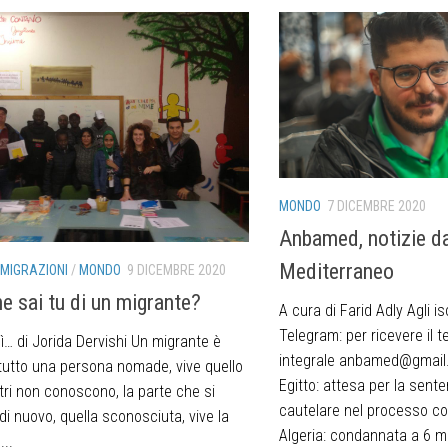
MONDO
7 DICEMBRE 2020
Anbamed, notizie da
Mediterraneo
MIGRAZIONI
/
MONDO
9 DICEMBRE 2020
ne sai tu di un migrante?
A cura di Farid Adly Agli is
Telegram: per ricevere il t
ì… di Jorida Dervishi Un migrante è
integrale anbamed@gmail.c
 tutto una persona nomade, vive quello
Egitto: attesa per la sent
ltri non conoscono, la parte che si
cautelare nel processo co
di nuovo, quella sconosciuta, vive la
Algeria: condannata a 6 m
...