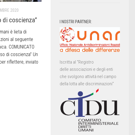
EMBRE 2020
 di coscienza”
I NOSTRI PARTNER:
mani è lieta di
zioni al seguente
anica. COMUNICATO
so di coscienza” Un
er riflettere, inviato
Iscritta al “Registro
delle associazioni e degli enti
che svolgono attività nel campo
della lotta alle discriminazioni”