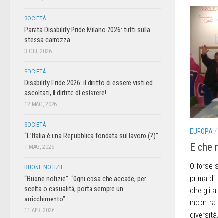
SOCIETÀ
Parata Disability Pride Milano 2026: tutti sulla
stessa carrozza
3 GIU, 2026
SOCIETÀ
Disability Pride 2026: il diritto di essere visti ed
ascoltati, il diritto di esistere!
12 MAG, 2026
SOCIETÀ
EUROPA
/
“L’Italia è una Repubblica fondata sul lavoro (?)”
E che 
1 MAG, 2026
O forse s
BUONE NOTIZIE
prima di
“Buone notizie”. “0gni cosa che accade, per
scelta o casualità, porta sempre un
che gli a
arricchimento”
incontra 
11 APR, 2026
diversità.