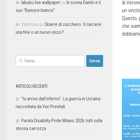
labubu live wallpaper
su
In scena Danilo e il
di Veron
suo “Rumore bianco”
un vinci
Questo, 
Valentina
su
Sbarre di zucchero. Il carcere:
che siamo
una fine o un nuovo inizio?
dobbiamo
ARTICOLI RECENTI
“Io arrivo dall’inferno”. La guerra in Ucraina
raccontata da Yuri Previtali
Parata Disability Pride Milano 2026: tutti sulla
stessa carrozza