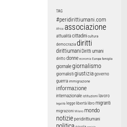
TAG
#peridirittiumani.com
associazione
Africa
cittadini
attualità
cultura
diritti
democrazia
dirittiumani
Diritti umani
donne
diritto
Europa
famiglia
economia
giornalismo
giornale
giustizia
giornalisti
governo
guerra
immigrazione
informazione
internazionale
lavoro
istituzioni
migranti
libertà
libro
legge
legalità
mondo
migrazioni
Milano
notizie
peridirittiumani
politica
scuola