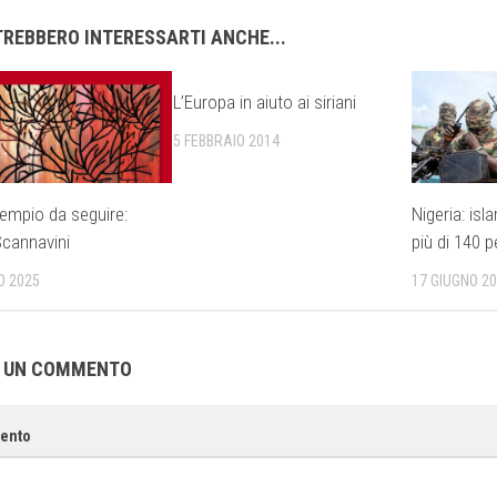
REBBERO INTERESSARTI ANCHE...
L’Europa in aiuto ai siriani
5 FEBBRAIO 2014
sempio da seguire:
Nigeria: isl
cannavini
più di 140 
O 2025
17 GIUGNO 2
A UN COMMENTO
ento