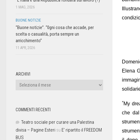
1 MAG, 2026
Illustra
condizio
BUONE NOTIZIE
“Buone notizie”. “0gni cosa che accade, per
scelta o casualità, porta sempre un
arricchimento”
11 APR, 2026
Domeni
Elena G
ARCHIVI
immagin
solidar
“
My dre
COMMENTI RECENTI
che dal
strumen
Teatro sociale per curare una Palestina
divisa – Pagine Esteri
su
E’ ripartito il FREEDOM
strument
BUS
il dono