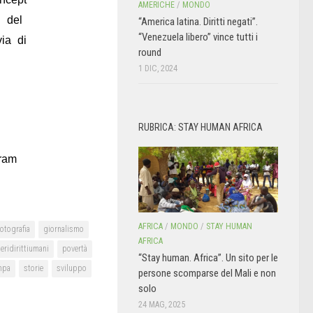
AMERICHE
/
MONDO
o del
“America latina. Diritti negati”.
“Venezuela libero” vince tutti i
ia di
round
1 DIC, 2024
RUBRICA: STAY HUMAN AFRICA
gram
AFRICA
/
MONDO
/
STAY HUMAN
fotografia
giornalismo
AFRICA
eridirittiumani
povertà
“Stay human. Africa”. Un sito per le
mpa
storie
sviluppo
persone scomparse del Mali e non
solo
24 MAG, 2025