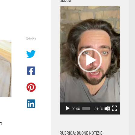
UMANI
Video
Player
SHARE
00:00
01:10
o
RUBRICA: BUONE NOTIZIE