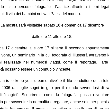
ndo il suo percorso fotografico, l’autrice affronterà i temi legat
ni di vita dei bambini
nei vari Paesi del mondo.
La mostra sarà visitabile sabato 16 e domenica 17 dicembre
dalle ore 11 alle ore 18.
ca 17 dicembre alle ore 17
si terrà il secondo appuntament
ivone, un
seminario
in la cui fotografa ci illustrerà attraverso 
i realizzate nei numerosi viaggi, come il reportage, l’arte
ietà possano essere un connubio vincente.
am is to keep your dreams alive
” è il filo conduttore della fot
 2006 raccoglie sogni in giro per il mondo servendosi di sv
ti “magici”. Scopriremo come la fotografia possa diventar
o per sovvertire la normalità e regalare, anche solo per pochi a
 della leggerezza. Il processo creativo e lo sviluppo di un
co