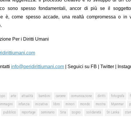
fico sono spesso fondamentali, ancor di più se il soggett
ge è, come spesso accade, una realtà compromessa o in v
.
ione Per i Diritti Umani
idirittiumani.com
tatti
info@peridirittiumani.com
|
Seguici su
FB | Twitter | Insta
eppo
arte
attualità
bambini
carcere
comunicazione
diritti
fotografa
immagini
infanzia
iniziativa
libro
minori
mondo
mostra
Myanmar
p
pubblico
reportage
seminario
Siria
sogno
solidarietà
Sri Lanka
sta