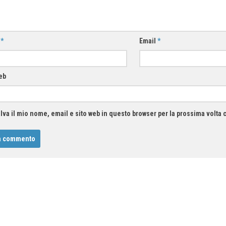
e
*
Email
*
eb
lva il mio nome, email e sito web in questo browser per la prossima volt