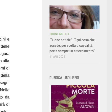
BUONE NOTIZIE
bini e
“Buone notizie”. “0gni cosa che
accade, per scelta o casualità,
delle
porta sempre un arricchimento”
augura
11 APR, 2026
o
alla
rni di
 della
RUBRICA: LIBRILIBERI
isegni
 Nella
to da
erà di
Lanka.