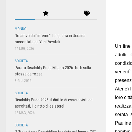
MONDO
“Io arrivo dall’inferno”. La guerra in Ucraina
raccontata da Yuri Previtali
Un fine
14 LUG, 2026
adulti,
SOCIETÀ
condizio
Parata Disability Pride Milano 2026: tutti sulla
venerdì
stessa carrozza
presenza
3 GIU, 2026
Atene) h
SOCIETÀ
loro cit
Disability Pride 2026: il diritto di essere visti ed
ascoltati, il diritto di esistere!
realizz
12 MAG, 2026
serata 
Pauline
SOCIETÀ
bambini 
“L’Italia è una Repubblica fondata sul lavoro (?)”