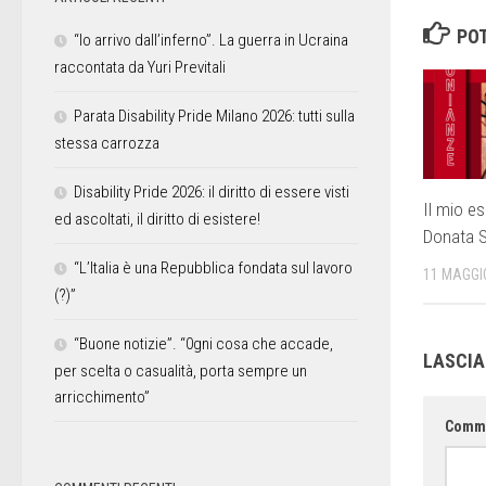
POT
“Io arrivo dall’inferno”. La guerra in Ucraina
raccontata da Yuri Previtali
Parata Disability Pride Milano 2026: tutti sulla
stessa carrozza
Disability Pride 2026: il diritto di essere visti
Il mio e
ed ascoltati, il diritto di esistere!
Donata S
“L’Italia è una Repubblica fondata sul lavoro
11 MAGGI
(?)”
“Buone notizie”. “0gni cosa che accade,
LASCI
per scelta o casualità, porta sempre un
arricchimento”
Comm