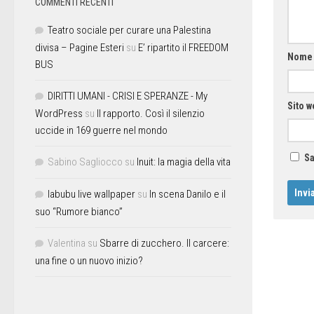
COMMENTI RECENTI
Teatro sociale per curare una Palestina
divisa – Pagine Esteri
su
E’ ripartito il FREEDOM
Nom
BUS
DIRITTI UMANI - CRISI E SPERANZE - My
Sito w
WordPress
su
Il rapporto. Così il silenzio
uccide in 169 guerre nel mondo
Sa
Sabino Sagliocco
su
Inuit: la magia della vita
labubu live wallpaper
su
In scena Danilo e il
suo “Rumore bianco”
Valentina
su
Sbarre di zucchero. Il carcere:
una fine o un nuovo inizio?