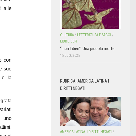
i alle
CULTURA
/
LETTERATURA E SAGGI
/
LIBRILIBERI
“Libri Liberi”. Una piccola morte
15 LUG, 2025
o con
le sue
 e la
RUBRICA: AMERICA LATINA I
DIRITTI NEGATI
ografa
ariati
e uno
ttimi,
AMERICA LATINA: I DIRITTI NEGATI
/
ncept