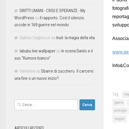
fotogra
DIRITTI UMANI - CRISI E SPERANZE - My
reporta
WordPress
su
Il rapporto. Così il silenzio
uccide in 169 guerre nel mondo
sviluppo
Sabino Sagliocco
su
Inuit: la magia della vita
Associaz
labubu live wallpaper
su
In scena Danilo e il
www.per
suo “Rumore bianco”
Info&Con
Valentina
su
Sbarre di zucchero. Il carcere:
una fine o un nuovo inizio?
Tag:
Al
guerra
profughi
viaggio
ARTICOLI RECENTI