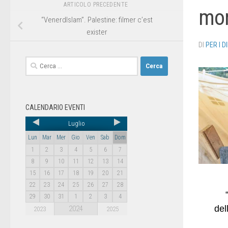
ARTICOLO PRECEDENTE
mon
“VenerdIslam”. Palestine: filmer c’est
exister
DI
PER I D
CALENDARIO EVENTI
Luglio
Lun
Mar
Mer
Gio
Ven
Sab
Dom
1
2
3
4
5
6
7
8
9
10
11
12
13
14
15
16
17
18
19
20
21
22
23
24
25
26
27
28
29
30
31
1
2
3
4
del
2024
2023
2025