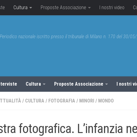
ste
Cultura
Proposte Associazione
I nostri video
C
Periodico nazionale iscritto presso il tribunale di Milano n. 170 del 30/0
nterviste
Cultura
Proposte Associazione
I nostri v
ATTUALITÀ
/
CULTURA
/
FOTOGRAFIA
/
MINORI
/
MONDO
tra fotografica. L’infanzia ne