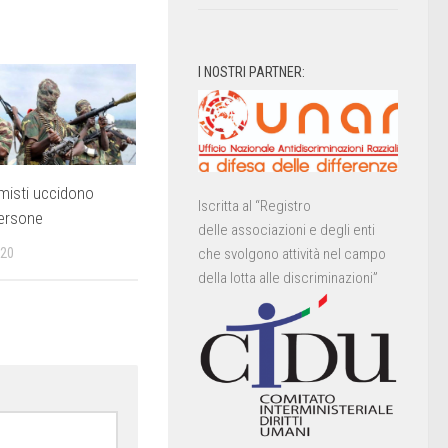
I NOSTRI PARTNER:
amisti uccidono
Iscritta al “Registro
persone
delle associazioni e degli enti
020
che svolgono attività nel campo
della lotta alle discriminazioni”