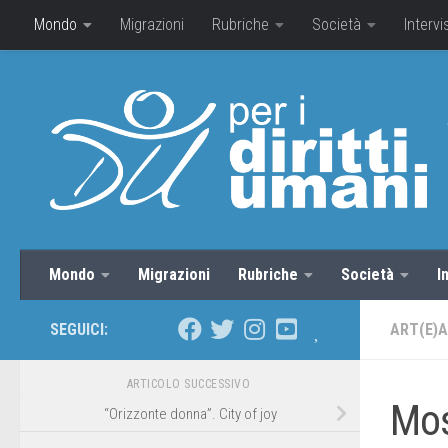
Mondo
Migrazioni
Rubriche
Società
Intervi
Mondo
Migrazioni
Rubriche
Società
I
SEGUICI:
ART(E)
ARTICOLO SUCCESSIVO
Mos
“Orizzonte donna”. City of joy