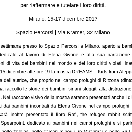
per riaffermare e tutelare i loro diritti.
Milano, 15-17 dicembre 2017
Spazio Percorsi | Via Kramer, 32 Milano
 settimana presso lo Spazio Percorsi a Milano, aperto a bam
 dedicato al lavoro di
Elena Givone
e alla sua narrazione 
ni di vita dei bambini nel mondo e dei loro diritti violati. In
 15 dicembre alle ore 19
la mostra
DREAMS – Kids from Alepp
 dell’autrice, che proprio nel campo profughi di Ritzona (dinto
a raccolto le storie dei bambini siriani sfuggiti alla distruzione
tà. Nel racconto visivo della mostra saranno presentati anche i d
ati dai bambini incontrati da Elena Givone nel campo profughi.
sarà inoltre presentato il libro
Rafi, the refugee rabbit
scrit
 Spearpoint, dedicato ai bambini nei campi profughi e si parl
nelle favelas, nelle carceri minorili, in Myanmar e nello Sri 