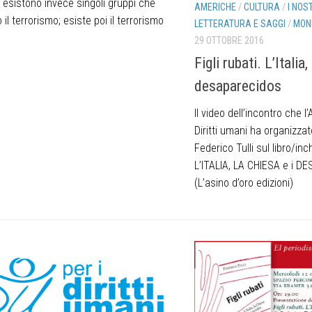
i, esistono invece singoli gruppi che
AMERICHE
/
CULTURA
/
I NOS
 il terrorismo; esiste poi il terrorismo
LETTERATURA E SAGGI
/
MON
29 OTTOBRE 2016
Figli rubati. L’Italia,
desaparecidos
Il video dell’incontro che l
Diritti umani ha organizzat
Federico Tulli sul libro/in
L’ITALIA, LA CHIESA e i 
(L’asino d’oro edizioni) 