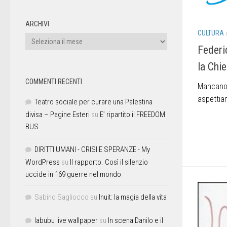
ARCHIVI
CULTURA
Federic
la Chi
COMMENTI RECENTI
Mancano 
aspetti
Teatro sociale per curare una Palestina
divisa – Pagine Esteri
su
E’ ripartito il FREEDOM
BUS
DIRITTI UMANI - CRISI E SPERANZE - My
WordPress
su
Il rapporto. Così il silenzio
uccide in 169 guerre nel mondo
Sabino Sagliocco
su
Inuit: la magia della vita
labubu live wallpaper
su
In scena Danilo e il