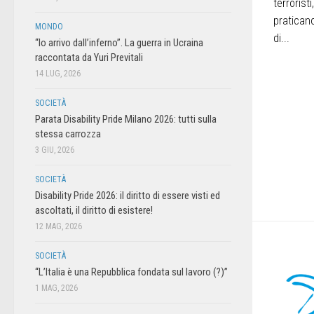
terrorist
praticano
MONDO
di...
“Io arrivo dall’inferno”. La guerra in Ucraina
raccontata da Yuri Previtali
14 LUG, 2026
SOCIETÀ
Parata Disability Pride Milano 2026: tutti sulla
stessa carrozza
3 GIU, 2026
SOCIETÀ
Disability Pride 2026: il diritto di essere visti ed
ascoltati, il diritto di esistere!
12 MAG, 2026
SOCIETÀ
“L’Italia è una Repubblica fondata sul lavoro (?)”
1 MAG, 2026