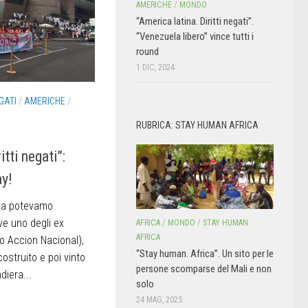
AMERICHE
/
MONDO
“America latina. Diritti negati”.
“Venezuela libero” vince tutti i
round
1 DIC, 2024
GATI
/
AMERICHE
/
RUBRICA: STAY HUMAN AFRICA
itti negati”:
ay!
sa potevamo
ve uno degli ex
AFRICA
/
MONDO
/
STAY HUMAN
AFRICA
do Accion Nacional),
“Stay human. Africa”. Un sito per le
ostruito e poi vinto
persone scomparse del Mali e non
diera...
solo
24 MAG, 2025