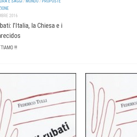
URA E SAGGI
/
MONDO
/
PROPOSTE
IONE
MBRE 2016
bati: l’Italia, la Chiesa e i
recidos
TIAMO !!!