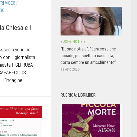
TRI VIDEO
/
DO
 la Chiesa e i
BUONE NOTIZIE
“Buone notizie”. “0gni cosa che
’Associazione per i
accade, per scelta o casualità,
o con il giornalista
porta sempre un arricchimento”
chiesta FIGLI RUBATI.
11 APR, 2026
DESAPARECIDOS
L’indagine...
RUBRICA: LIBRILIBERI