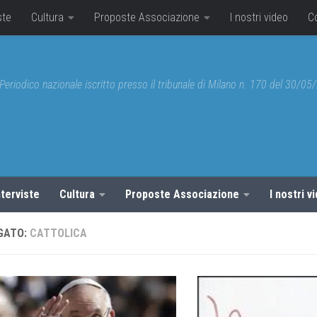
ste
Cultura
Proposte Associazione
I nostri video
C
Periodico nazionale iscritto presso il tribunale di Milano n. 170 del 30/0
nterviste
Cultura
Proposte Associazione
I nostri v
GATO:
CATTOLICA