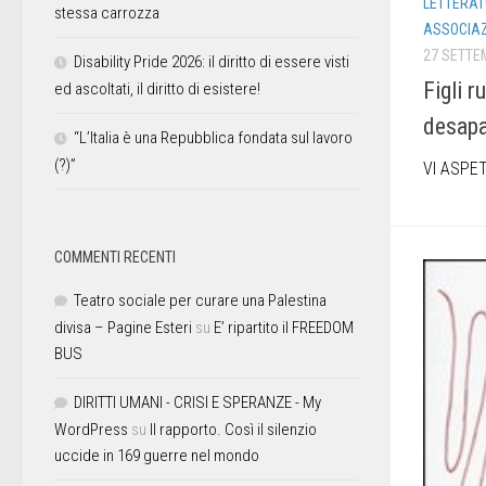
LETTERAT
stessa carrozza
ASSOCIAZ
27 SETTE
Disability Pride 2026: il diritto di essere visti
Figli ru
ed ascoltati, il diritto di esistere!
desapa
“L’Italia è una Repubblica fondata sul lavoro
(?)”
VI ASPET
COMMENTI RECENTI
Teatro sociale per curare una Palestina
divisa – Pagine Esteri
su
E’ ripartito il FREEDOM
BUS
DIRITTI UMANI - CRISI E SPERANZE - My
WordPress
su
Il rapporto. Così il silenzio
uccide in 169 guerre nel mondo