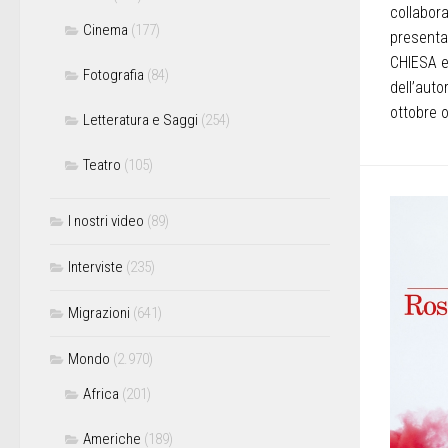
collabor
Cinema
(177)
presenta 
CHIESA e
Fotografia
(84)
dell’aut
ottobre o
Letteratura e Saggi
(254)
Teatro
(105)
I nostri video
(89)
Interviste
(235)
Migrazioni
(641)
Mondo
(2.970)
Africa
(201)
Americhe
(189)