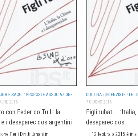
URA E SAGGI
/
PROPOSTE ASSOCIAZIONE
CULTURA
/
INTERVISTE
/
LETT
MBRE 2016
7 GIUGNO 2016
o con Federico Tulli: la
Figli rubati. L’Italia,
 e i desaparecidos argentini
desaparecidos
one Per i Diritti Umani in
Il 12 febbraio 2015 è ini