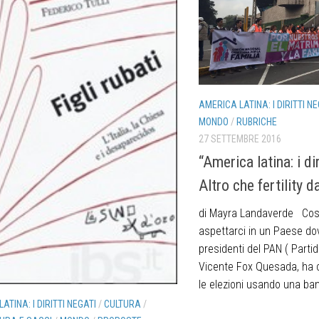
AMERICA LATINA: I DIRITTI NE
MONDO
/
RUBRICHE
27 SETTEMBRE 2016
“America latina: i dir
Altro che fertility d
di Mayra Landaverde Co
aspettarci in un Paese do
presidenti del PAN ( Parti
Vicente Fox Quesada, ha c
le elezioni usando una ban
ATINA: I DIRITTI NEGATI
/
CULTURA
/