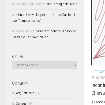
Sabino Sagliocco
su
Inuit: la magia della vita
labubu live wallpaper
su
In scena Danilo e il
suo “Rumore bianco”
Valentina
su
Sbarre di zucchero. Il carcere:
una fine o un nuovo inizio?
ARCHIVI
LETTERAT
23 SETTE
ARGOMENTI
Incontr
Chiesa
Art(E)attualità
(74)
Associazi
Cultura
(885)