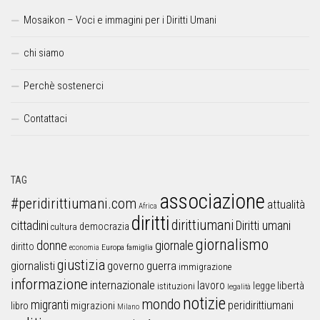
Mosaikon – Voci e immagini per i Diritti Umani
chi siamo
Perchè sostenerci
Contattaci
TAG
associazione
#peridirittiumani.com
attualità
Africa
diritti
dirittiumani
cittadini
Diritti umani
democrazia
cultura
giornalismo
donne
giornale
diritto
Europa
famiglia
economia
giustizia
guerra
giornalisti
governo
immigrazione
informazione
internazionale
lavoro
libertà
legge
istituzioni
legalità
notizie
mondo
migranti
peridirittiumani
libro
migrazioni
Milano