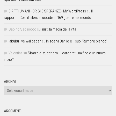
DIRITTI UMANI - CRISI E SPERANZE - My WordPress
su
Il
rapporto. Così il silenzio uccide in 169 guerre nel mondo
Sabino Sagliocco
su
Inuit: la magia della vita
labubu live wallpaper
su
In scena Danilo e il suo “Rumore bianco”
Valentina
su
Sbarre di zucchero. Il carcere: una fine o un nuovo
inizio?
ARCHIVI
ARGOMENTI