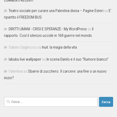
COMMENTI RECENTI
Teatro sociale per curare una Palestina divisa – Pagine Esteri
su
E’
ripartito il FREEDOM BUS
DIRITTI UMANI - CRISI E SPERANZE - My WordPress
su
Il
rapporto. Così il silenzio uccide in 169 guerre nel mondo
Sabino Sagliocco
su
Inuit: la magia della vita
labubu live wallpaper
su
In scena Danilo e il suo “Rumore bianco”
Valentina
su
Sbarre di zucchero. Il carcere: una fine o un nuovo
inizio?