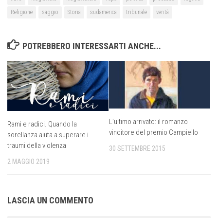
Religione
saggio
Storia
sudamerica
tribunale
verità
POTREBBERO INTERESSARTI ANCHE...
L’ultimo arrivato: il romanzo
Rami e radici. Quando la
vincitore del premio Campiello
sorellanza aiuta a superare i
traumi della violenza
30 SETTEMBRE 2015
2 MAGGIO 2019
LASCIA UN COMMENTO