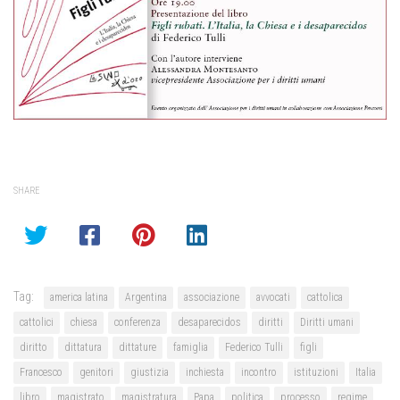
SHARE
Tag:
america latina
Argentina
associazione
avvocati
cattolica
cattolici
chiesa
conferenza
desaparecidos
diritti
Diritti umani
diritto
dittatura
dittature
famiglia
Federico Tulli
figli
Francesco
genitori
giustizia
inchiesta
incontro
istituzioni
Italia
libro
magistrato
magistratura
Papa
politica
processo
regime