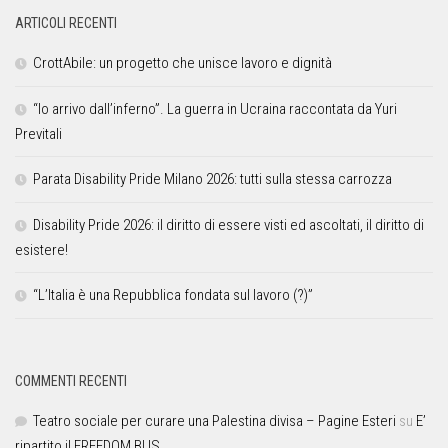
ARTICOLI RECENTI
CrottAbile: un progetto che unisce lavoro e dignità
“Io arrivo dall’inferno”. La guerra in Ucraina raccontata da Yuri
Previtali
Parata Disability Pride Milano 2026: tutti sulla stessa carrozza
Disability Pride 2026: il diritto di essere visti ed ascoltati, il diritto di
esistere!
“L’Italia è una Repubblica fondata sul lavoro (?)”
COMMENTI RECENTI
Teatro sociale per curare una Palestina divisa – Pagine Esteri
su
E’
ripartito il FREEDOM BUS