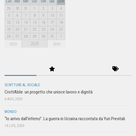
Lun
Mar
Mer
Gio
Ven
Sab
Dom
29
30
31
1
2
3
4
5
6
7
8
9
10
11
12
13
14
15
16
17
18
19
20
21
22
23
24
25
26
27
28
29
30
31
1
2024
2023
2025
SCRITTURE AL SOCIALE
CrottAbile: un progetto che unisce lavoro e dignità
6 AGO, 2026
MONDO
“Io arrivo dall’inferno”. La guerra in Ucraina raccontata da Yuri Previtali
14 LUG, 2026