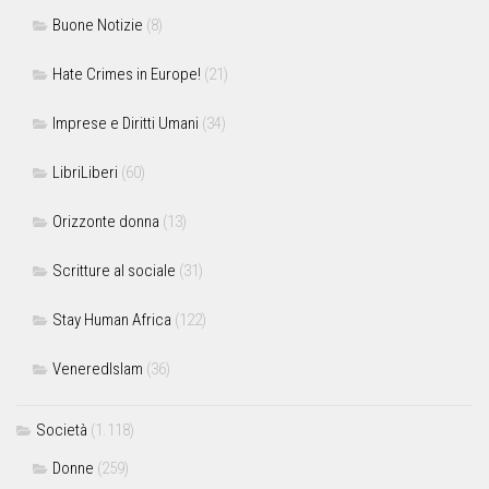
Buone Notizie
(8)
Hate Crimes in Europe!
(21)
Imprese e Diritti Umani
(34)
LibriLiberi
(60)
Orizzonte donna
(13)
Scritture al sociale
(31)
Stay Human Africa
(122)
VeneredIslam
(36)
Società
(1.118)
Donne
(259)