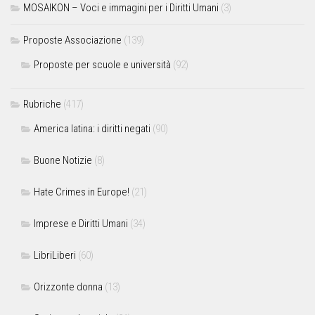
MOSAIKON – Voci e immagini per i Diritti Umani
(3)
Proposte Associazione
(139)
Proposte per scuole e università
(92)
Rubriche
(417)
America latina: i diritti negati
(90)
Buone Notizie
(8)
Hate Crimes in Europe!
(21)
Imprese e Diritti Umani
(34)
LibriLiberi
(60)
Orizzonte donna
(13)