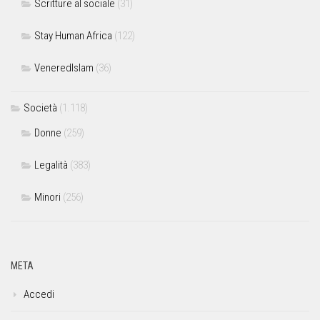
Scritture al sociale
(31)
Stay Human Africa
(122)
VeneredIslam
(36)
Società
(1.118)
Donne
(259)
Legalità
(383)
Minori
(256)
META
Accedi