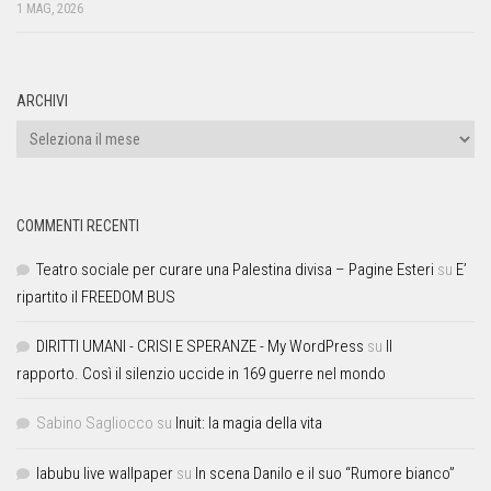
1 MAG, 2026
ARCHIVI
COMMENTI RECENTI
Teatro sociale per curare una Palestina divisa – Pagine Esteri
su
E’
ripartito il FREEDOM BUS
DIRITTI UMANI - CRISI E SPERANZE - My WordPress
su
Il
rapporto. Così il silenzio uccide in 169 guerre nel mondo
Sabino Sagliocco
su
Inuit: la magia della vita
labubu live wallpaper
su
In scena Danilo e il suo “Rumore bianco”