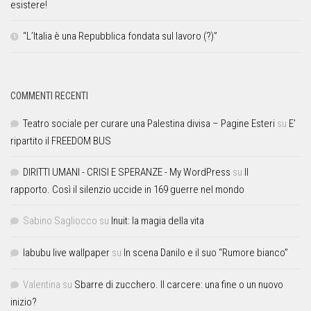
esistere!
“L’Italia è una Repubblica fondata sul lavoro (?)”
COMMENTI RECENTI
Teatro sociale per curare una Palestina divisa – Pagine Esteri
su
E’
ripartito il FREEDOM BUS
DIRITTI UMANI - CRISI E SPERANZE - My WordPress
su
Il
rapporto. Così il silenzio uccide in 169 guerre nel mondo
Sabino Sagliocco
su
Inuit: la magia della vita
labubu live wallpaper
su
In scena Danilo e il suo “Rumore bianco”
Valentina
su
Sbarre di zucchero. Il carcere: una fine o un nuovo
inizio?