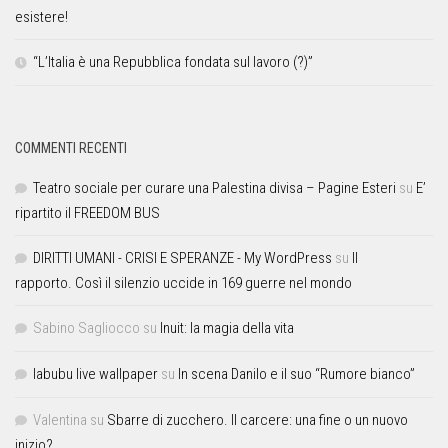
esistere!
“L’Italia è una Repubblica fondata sul lavoro (?)”
COMMENTI RECENTI
Teatro sociale per curare una Palestina divisa – Pagine Esteri
su
E’
ripartito il FREEDOM BUS
DIRITTI UMANI - CRISI E SPERANZE - My WordPress
su
Il
rapporto. Così il silenzio uccide in 169 guerre nel mondo
Sabino Sagliocco
su
Inuit: la magia della vita
labubu live wallpaper
su
In scena Danilo e il suo “Rumore bianco”
Valentina
su
Sbarre di zucchero. Il carcere: una fine o un nuovo
inizio?