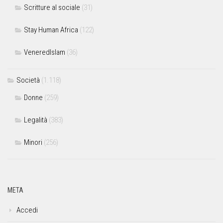
Scritture al sociale
(31)
Stay Human Africa
(122)
VeneredIslam
(36)
Società
(1.118)
Donne
(259)
Legalità
(383)
Minori
(256)
META
Accedi