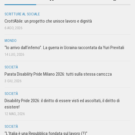
SCRITTURE AL SOCIALE
CrottAbile: un progetto che unisce lavoro e dignità
6 AGO, 2026
MONDO
“Io arrivo dall’inferno”. La guerra in Ucraina raccontata da Yuri Previtali
14 LUG, 2026
SOCIETÀ
Parata Disability Pride Milano 2026: tutti sulla stessa carrozza
3 GIU, 2026
SOCIETÀ
Disability Pride 2026: il diritto di essere visti ed ascoltati, il diritto di
esistere!
12 MAG, 2026
SOCIETÀ
“L’Italia è una Repubblica fondata sul lavoro (?)”