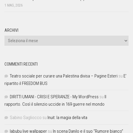
1 MAG, 2026
ARCHIVI
COMMENTI RECENTI
Teatro sociale per curare una Palestina divisa – Pagine Esteri
su
E’
ripartito il FREEDOM BUS
DIRITTI UMANI - CRISI E SPERANZE - My WordPress
su
Il
rapporto. Così il silenzio uccide in 169 guerre nel mondo
Sabino Sagliocco
su
Inuit: la magia della vita
labubu live wallpaper
su
In scena Danilo e il suo “Rumore bianco”