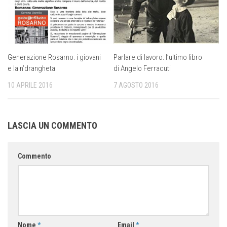
Generazione Rosarno: i giovani
Parlare di lavoro: l’ultimo libro
e la n’drangheta
di Angelo Ferracuti
10 APRILE 2016
7 AGOSTO 2016
LASCIA UN COMMENTO
Commento
Nome
*
Email
*