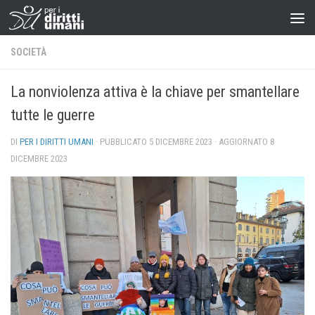
SOCIETÀ
La nonviolenza attiva è la chiave per smantellare
tutte le guerre
DI
PER I DIRITTI UMANI
· PUBBLICATO
5 DICEMBRE 2023
· AGGIORNATO
8
DICEMBRE 2023