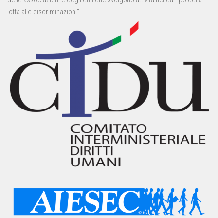
delle associazioni e degli enti che svolgono attività nel campo della
lotta alle discriminazioni”