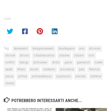
SHARE
Tag:
#armamenti
#noagliarmamenti
#noalleguarre
armi
attivismo
attiviste
attivisti
Cittadinanzattiva
cittadine
cittadini
civili
conflitti
dialogo
dirittiumani
diritto
guerra
guerrecivili
Israele
leader
Milano
mondo
noallearmi
nonviolenza
pace
Palestina
piazza
politica
politicadalbasso
popolazioni
presidio
trattative
Ucraina
POTREBBERO INTERESSARTI ANCHE...