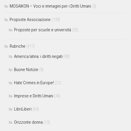
MOSAIKON – Voci e immagini per i Diritti Umani
(3)
Proposte Associazione
(139)
Proposte per scuole e università
(92)
Rubriche
(417)
America latina: i diritti negati
(90)
Buone Notizie
(8)
Hate Crimes in Europe!
(21)
Imprese e Diritti Umani
(34)
LibriLiberi
(60)
Orizzonte donna
(13)