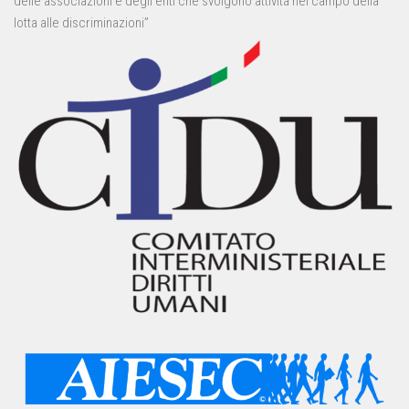
delle associazioni e degli enti che svolgono attività nel campo della
lotta alle discriminazioni”