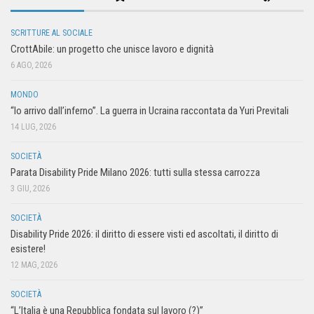
SCRITTURE AL SOCIALE
CrottAbile: un progetto che unisce lavoro e dignità
6 AGO, 2026
MONDO
“Io arrivo dall’inferno”. La guerra in Ucraina raccontata da Yuri Previtali
14 LUG, 2026
SOCIETÀ
Parata Disability Pride Milano 2026: tutti sulla stessa carrozza
3 GIU, 2026
SOCIETÀ
Disability Pride 2026: il diritto di essere visti ed ascoltati, il diritto di
esistere!
12 MAG, 2026
SOCIETÀ
“L’Italia è una Repubblica fondata sul lavoro (?)”