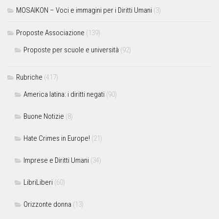
MOSAIKON – Voci e immagini per i Diritti Umani
(3)
Proposte Associazione
(139)
Proposte per scuole e università
(92)
Rubriche
(417)
America latina: i diritti negati
(90)
Buone Notizie
(8)
Hate Crimes in Europe!
(21)
Imprese e Diritti Umani
(34)
LibriLiberi
(60)
Orizzonte donna
(13)