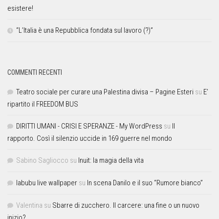
esistere!
“L’Italia è una Repubblica fondata sul lavoro (?)”
COMMENTI RECENTI
Teatro sociale per curare una Palestina divisa – Pagine Esteri
su
E’
ripartito il FREEDOM BUS
DIRITTI UMANI - CRISI E SPERANZE - My WordPress
su
Il
rapporto. Così il silenzio uccide in 169 guerre nel mondo
Sabino Sagliocco
su
Inuit: la magia della vita
labubu live wallpaper
su
In scena Danilo e il suo “Rumore bianco”
Valentina
su
Sbarre di zucchero. Il carcere: una fine o un nuovo
inizio?