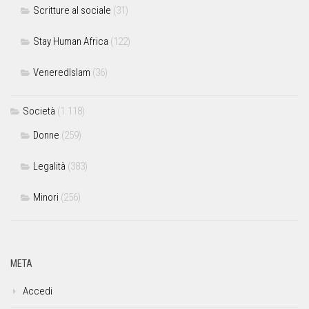
Scritture al sociale
(31)
Stay Human Africa
(122)
VeneredIslam
(36)
Società
(1.118)
Donne
(259)
Legalità
(383)
Minori
(256)
META
Accedi