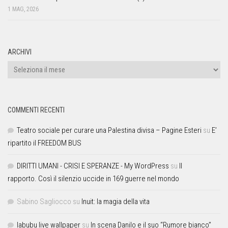
1 MAG, 2026
ARCHIVI
COMMENTI RECENTI
Teatro sociale per curare una Palestina divisa – Pagine Esteri
su
E’
ripartito il FREEDOM BUS
DIRITTI UMANI - CRISI E SPERANZE - My WordPress
su
Il
rapporto. Così il silenzio uccide in 169 guerre nel mondo
Sabino Sagliocco
su
Inuit: la magia della vita
labubu live wallpaper
su
In scena Danilo e il suo “Rumore bianco”