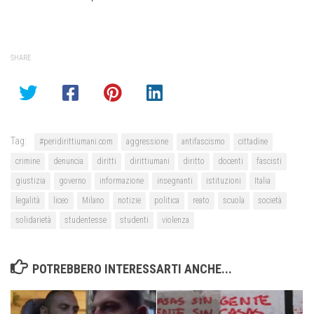
SHARE
Tag:
#peridirittiumani.com
aggressione
antifascismo
cittadine
crimine
denuncia
diritti
dirittiumani
diritto
docenti
fascisti
giustizia
governo
informazione
insegnanti
istituzioni
Italia
legalità
liceo
Milano
notizie
politica
reato
scuola
società
solidarietà
studentesse
studenti
violenza
POTREBBERO INTERESSARTI ANCHE...