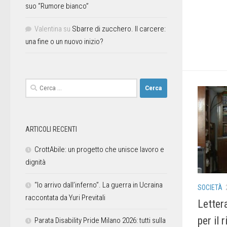
suo “Rumore bianco”
Valentina
su
Sbarre di zucchero. Il carcere:
una fine o un nuovo inizio?
ARTICOLI RECENTI
CrottAbile: un progetto che unisce lavoro e
dignità
“Io arrivo dall’inferno”. La guerra in Ucraina
SOCIETÀ
raccontata da Yuri Previtali
Letter
per il 
Parata Disability Pride Milano 2026: tutti sulla