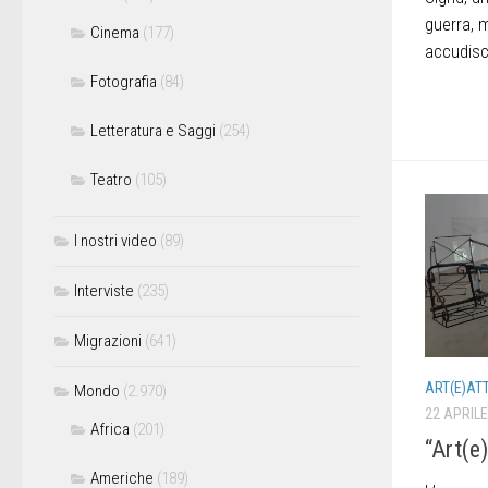
guerra, 
Cinema
(177)
accudisce
Fotografia
(84)
Letteratura e Saggi
(254)
Teatro
(105)
I nostri video
(89)
Interviste
(235)
Migrazioni
(641)
ART(E)AT
Mondo
(2.970)
22 APRILE
Africa
(201)
“Art(e
Americhe
(189)