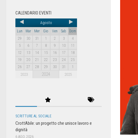
CALENDARIO EVENTI
Agosto
Lun
Mar
Mer
Gio
Ven
Sab
Dom
29
30
31
1
2
3
4
5
6
7
8
9
10
11
12
13
14
15
16
17
18
19
20
21
22
23
24
25
26
27
28
29
30
31
1
2024
2023
2025
SCRITTURE AL SOCIALE
CrottAbile: un progetto che unisce lavoro e
dignità
6 AGO, 2026