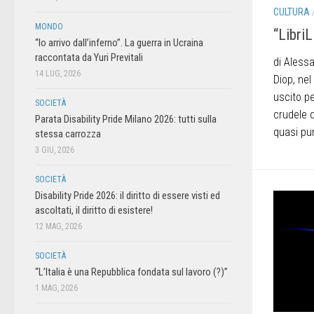
CULTURA
MONDO
“LibriL
“Io arrivo dall’inferno”. La guerra in Ucraina
raccontata da Yuri Previtali
di Aless
14 LUG, 2026
Diop, ne
uscito pe
SOCIETÀ
crudele 
Parata Disability Pride Milano 2026: tutti sulla
quasi pu
stessa carrozza
3 GIU, 2026
SOCIETÀ
Disability Pride 2026: il diritto di essere visti ed
ascoltati, il diritto di esistere!
12 MAG, 2026
SOCIETÀ
“L’Italia è una Repubblica fondata sul lavoro (?)”
1 MAG, 2026