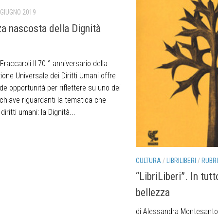
 GIUGNO 2019
za nascosta della Dignità
 Fraccaroli Il 70 ° anniversario della
ione Universale dei Diritti Umani offre
e opportunità per riflettere su uno dei
chiave riguardanti la tematica che
diritti umani: la Dignità...
CULTURA
/
LIBRILIBERI
/
RUBR
“LibriLiberi”. In tutt
bellezza
di Alessandra Montesanto L