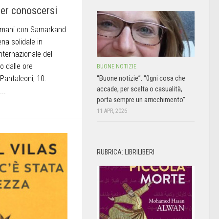
per conoscersi
i umani con Samarkand
cena solidale in
nternazionale del
o dalle ore
BUONE NOTIZIE
Pantaleoni, 10.
“Buone notizie”. “0gni cosa che
accade, per scelta o casualità,
..
porta sempre un arricchimento”
11 APR, 2026
RUBRICA: LIBRILIBERI