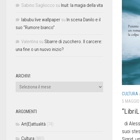
Sabino Sagliocco
su
Inuit: la magia della vita
labubu live wallpaper
su
In scena Danilo e il
suo “Rumore bianco”
Valentina
su
Sbarre di zucchero. Il carcere:
una fine o un nuovo inizio?
ARCHIVI
CULTURA
5 MAGGIO
“LibriL
ARGOMENTI
di Aless
Art(E)attualità
(74)
suoi stess
Cultura
(885)
Sigrid, u