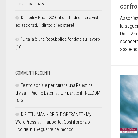
stessa carrozza
confron
Disability Pride 2026: il diritto di essere visti
Associazi
ed ascoltati, il diritto di esistere!
la seguen
Dott. Ane
“L’Italia è una Repubblica fondata sul lavoro
sconcerto
(?)”
sospender
COMMENTI RECENTI
Teatro sociale per curare una Palestina
divisa – Pagine Esteri
su
E’ ripartito il FREEDOM
BUS
DIRITTI UMANI - CRISI E SPERANZE - My
WordPress
su
Il rapporto. Così il silenzio
uccide in 169 guerre nel mondo