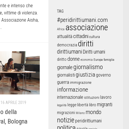
ante e intenso che
TAG
, vittime di violenza.
#peridirittiumani.com
 Associazione Aisha,
associazione
..
Africa
cittadini
attualità
cultura
diritti
democrazia
dirittiumani
Diritti umani
donne
diritto
Europa
famiglia
economia
giornalismo
giornale
giustizia
giornalisti
governo
guerra
immigrazione
informazione
internazionale
lavoro
istituzioni
16 APRILE 2019
migranti
libertà
libro
legge
legalità
o della
mondo
migrazioni
Milano
notizie
val, Bologna
peridirittiumani
politica
scuola