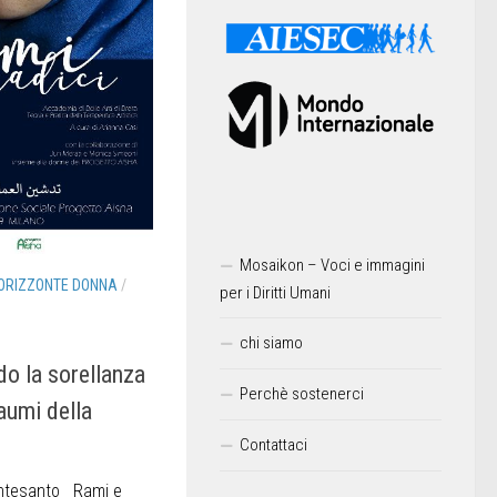
Mosaikon – Voci e immagini
ORIZZONTE DONNA
/
per i Diritti Umani
chi siamo
do la sorellanza
Perchè sostenerci
raumi della
Contattaci
ntesanto Rami e