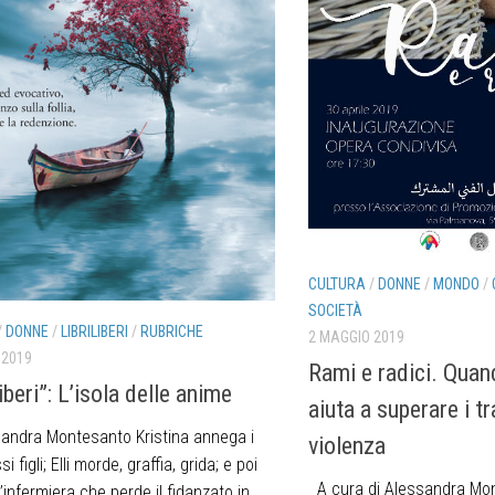
CULTURA
/
DONNE
/
MONDO
/
SOCIETÀ
/
DONNE
/
LIBRILIBERI
/
RUBRICHE
2 MAGGIO 2019
 2019
Rami e radici. Quan
iberi”: L’isola delle anime
aiuta a superare i t
andra Montesanto Kristina annega i
violenza
i figli; Elli morde, graffia, grida; e poi
A cura di Alessandra Mo
n’infermiera che perde il fidanzato in