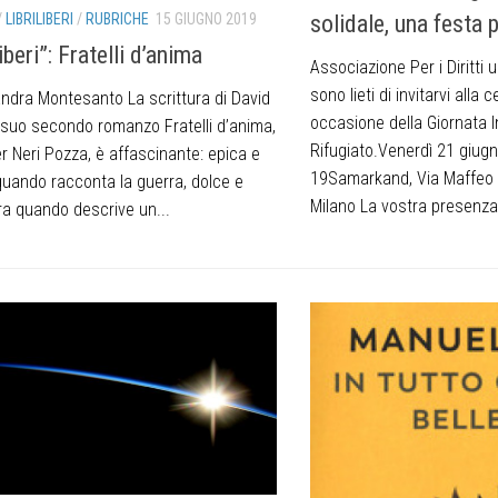
solidale, una festa 
/
LIBRILIBERI
/
RUBRICHE
15 GIUGNO 2019
iberi”: Fratelli d’anima
Associazione Per i Diritt
sono lieti di invitarvi alla 
andra Montesanto La scrittura di David
occasione della Giornata I
l suo secondo romanzo Fratelli d’anima,
Rifugiato.Venerdì 21 giugn
r Neri Pozza, è affascinante: epica e
19Samarkand, Via Maffeo 
quando racconta la guerra, dolce e
Milano La vostra presenza.
ra quando descrive un...