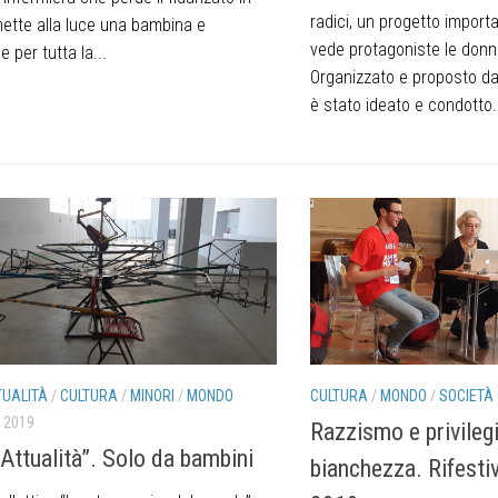
radici, un progetto import
mette alla luce una bambina e
vede protagoniste le donne
 per tutta la...
Organizzato e proposto da
è stato ideato e condotto.
TUALITÀ
/
CULTURA
/
MINORI
/
MONDO
CULTURA
/
MONDO
/
SOCIETÀ
 2019
Razzismo e privilegi
)Attualità”. Solo da bambini
bianchezza. Rifesti