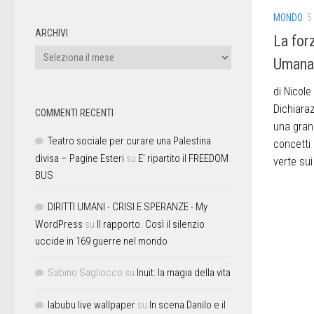
MONDO
5
ARCHIVI
La for
Umana
di Nicole
Dichiaraz
COMMENTI RECENTI
una grand
Teatro sociale per curare una Palestina
concetti 
divisa – Pagine Esteri
su
E’ ripartito il FREEDOM
verte sui 
BUS
DIRITTI UMANI - CRISI E SPERANZE - My
WordPress
su
Il rapporto. Così il silenzio
uccide in 169 guerre nel mondo
Sabino Sagliocco
su
Inuit: la magia della vita
labubu live wallpaper
su
In scena Danilo e il