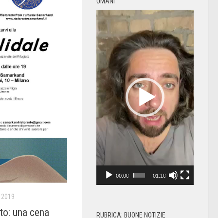
UMANI
Video
Player
00:00
01:10
 2019
to: una cena
RUBRICA: BUONE NOTIZIE