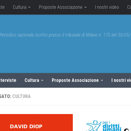
ste
Cultura
Proposte Associazione
I nostri video
C
Periodico nazionale iscritto presso il tribunale di Milano n. 170 del 30/0
nterviste
Cultura
Proposte Associazione
I nostri v
GATO:
CULTURA