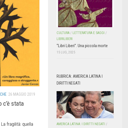
CULTURA
/
LETTERATURA E SAGGI
/
LIBRILIBERI
“Libri Liberi”. Una piccola morte
15 LUG, 2025
RUBRICA: AMERICA LATINA I
DIRITTI NEGATI
ICHE
26 MAGGIO 2019
o c’è stata
a fragilità: quella
AMERICA LATINA: I DIRITTI NEGATI
/