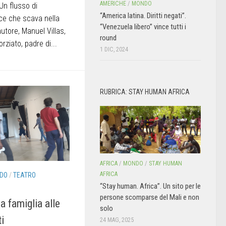
AMERICHE
/
MONDO
 Un flusso di
“America latina. Diritti negati”.
ce che scava nella
“Venezuela libero” vince tutti i
autore, Manuel Villas,
round
rziato, padre di...
1 DIC, 2024
RUBRICA: STAY HUMAN AFRICA
AFRICA
/
MONDO
/
STAY HUMAN
AFRICA
DO
/
TEATRO
“Stay human. Africa”. Un sito per le
persone scomparse del Mali e non
a famiglia alle
solo
ti
24 MAG, 2025