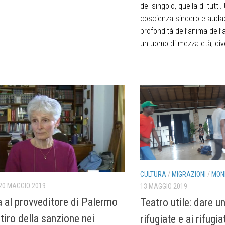
del singolo, quella di tutti.
coscienza sincero e auda
profondità dell’anima dell’
un uomo di mezza età, divo
CULTURA
/
MIGRAZIONI
/
MON
20 MAGGIO 2019
13 MAGGIO 2019
a al provveditore di Palermo
Teatro utile: dare un
ritiro della sanzione nei
rifugiate e ai rifugia