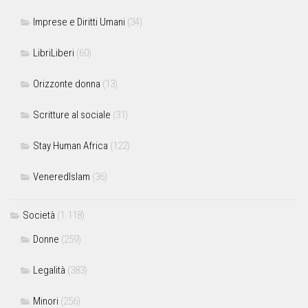
Imprese e Diritti Umani
(34)
LibriLiberi
(60)
Orizzonte donna
(13)
Scritture al sociale
(31)
Stay Human Africa
(122)
VeneredIslam
(36)
Società
(1.118)
Donne
(259)
Legalità
(383)
Minori
(256)