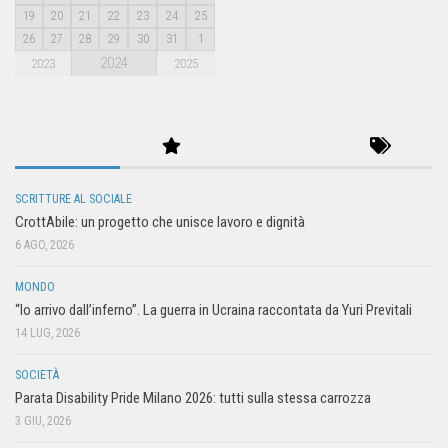
19
20
21
22
23
24
25
26
27
28
29
30
31
1
2024
2023
2025
SCRITTURE AL SOCIALE
CrottAbile: un progetto che unisce lavoro e dignità
6 AGO, 2026
MONDO
“Io arrivo dall’inferno”. La guerra in Ucraina raccontata da Yuri Previtali
14 LUG, 2026
SOCIETÀ
Parata Disability Pride Milano 2026: tutti sulla stessa carrozza
3 GIU, 2026