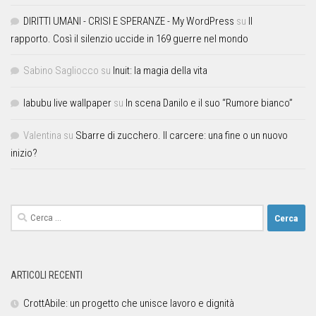
DIRITTI UMANI - CRISI E SPERANZE - My WordPress
su
Il
rapporto. Così il silenzio uccide in 169 guerre nel mondo
Sabino Sagliocco
su
Inuit: la magia della vita
labubu live wallpaper
su
In scena Danilo e il suo “Rumore bianco”
Valentina
su
Sbarre di zucchero. Il carcere: una fine o un nuovo
inizio?
ARTICOLI RECENTI
CrottAbile: un progetto che unisce lavoro e dignità