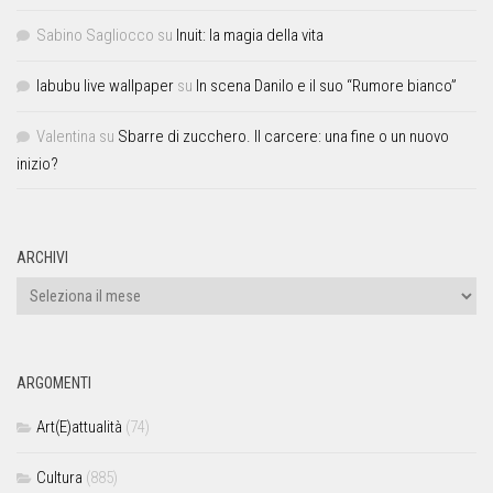
Sabino Sagliocco
su
Inuit: la magia della vita
labubu live wallpaper
su
In scena Danilo e il suo “Rumore bianco”
Valentina
su
Sbarre di zucchero. Il carcere: una fine o un nuovo
inizio?
ARCHIVI
ARGOMENTI
Art(E)attualità
(74)
Cultura
(885)