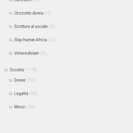
Orizzonte donna
(13)
Scritture al sociale
(30)
Stay Human Africa
(122)
VeneredIslam
(36)
Società
(1.118)
Donne
(259)
Legalità
(383)
Minori
(256)