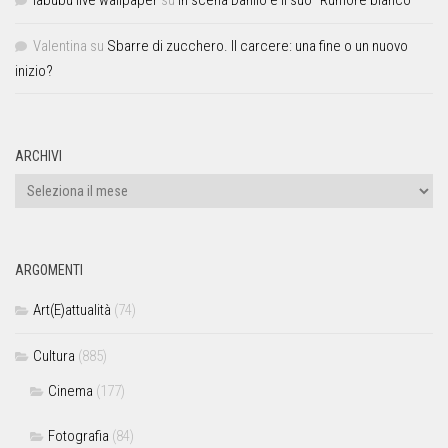
labubu live wallpaper
su
In scena Danilo e il suo “Rumore bianco”
Valentina
su
Sbarre di zucchero. Il carcere: una fine o un nuovo
inizio?
ARCHIVI
ARGOMENTI
Art(E)attualità
(74)
Cultura
(885)
Cinema
(177)
Fotografia
(84)