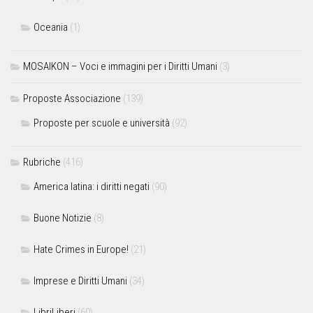
Oceania
(1)
MOSAIKON – Voci e immagini per i Diritti Umani
(3)
Proposte Associazione
(139)
Proposte per scuole e università
(92)
Rubriche
(416)
America latina: i diritti negati
(90)
Buone Notizie
(8)
Hate Crimes in Europe!
(21)
Imprese e Diritti Umani
(34)
LibriLiberi
(60)