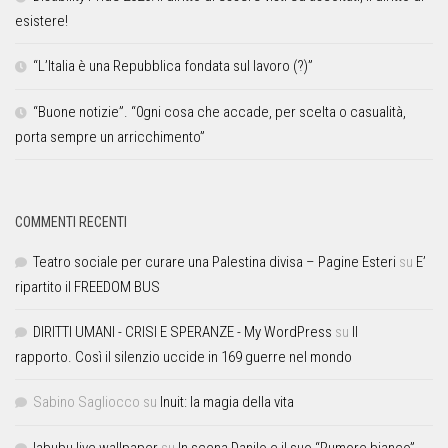
esistere!
“L’Italia è una Repubblica fondata sul lavoro (?)”
“Buone notizie”. “0gni cosa che accade, per scelta o casualità,
porta sempre un arricchimento”
COMMENTI RECENTI
Teatro sociale per curare una Palestina divisa – Pagine Esteri
su
E’
ripartito il FREEDOM BUS
DIRITTI UMANI - CRISI E SPERANZE - My WordPress
su
Il
rapporto. Così il silenzio uccide in 169 guerre nel mondo
Sabino Sagliocco
su
Inuit: la magia della vita