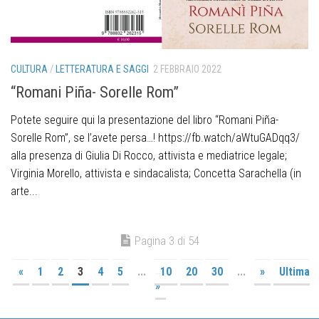
CULTURA
/
LETTERATURA E SAGGI
2 FEBBRAIO 2022
“Romani Piña- Sorelle Rom”
Potete seguire qui la presentazione del libro “Romani Piña-
Sorelle Rom”, se l’avete persa…! https://fb.watch/aWtuGADqq3/
alla presenza di Giulia Di Rocco, attivista e mediatrice legale;
Virginia Morello, attivista e sindacalista; Concetta Sarachella (in
arte...
Pagina 3 di 54
«
1
2
3
4
5
...
10
20
30
...
»
Ultima
»