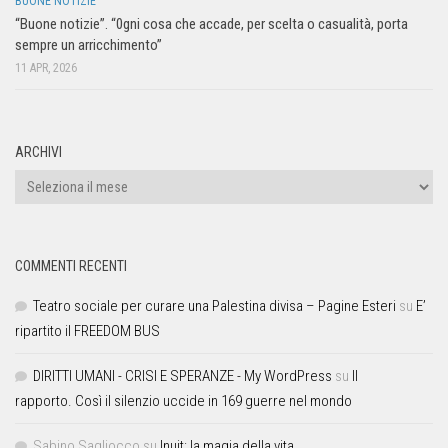
BUONE NOTIZIE
“Buone notizie”. “0gni cosa che accade, per scelta o casualità, porta
sempre un arricchimento”
11 APR, 2026
ARCHIVI
COMMENTI RECENTI
Teatro sociale per curare una Palestina divisa – Pagine Esteri
su
E’
ripartito il FREEDOM BUS
DIRITTI UMANI - CRISI E SPERANZE - My WordPress
su
Il
rapporto. Così il silenzio uccide in 169 guerre nel mondo
Sabino Sagliocco
su
Inuit: la magia della vita