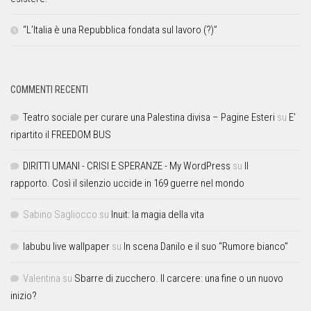
“L’Italia è una Repubblica fondata sul lavoro (?)”
COMMENTI RECENTI
Teatro sociale per curare una Palestina divisa – Pagine Esteri
su
E’
ripartito il FREEDOM BUS
DIRITTI UMANI - CRISI E SPERANZE - My WordPress
su
Il
rapporto. Così il silenzio uccide in 169 guerre nel mondo
Sabino Sagliocco
su
Inuit: la magia della vita
labubu live wallpaper
su
In scena Danilo e il suo “Rumore bianco”
Valentina
su
Sbarre di zucchero. Il carcere: una fine o un nuovo
inizio?