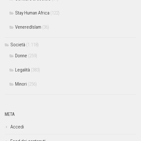
Stay Human Africa
(122)
VeneredIslam
(36)
Società
(1.118)
Donne
(259)
Legalità
(383)
Minori
(256)
META
Accedi