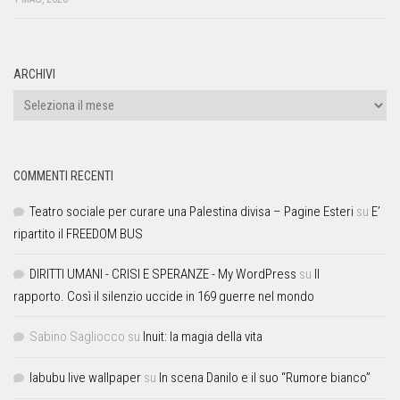
ARCHIVI
COMMENTI RECENTI
Teatro sociale per curare una Palestina divisa – Pagine Esteri
su
E’
ripartito il FREEDOM BUS
DIRITTI UMANI - CRISI E SPERANZE - My WordPress
su
Il
rapporto. Così il silenzio uccide in 169 guerre nel mondo
Sabino Sagliocco
su
Inuit: la magia della vita
labubu live wallpaper
su
In scena Danilo e il suo “Rumore bianco”