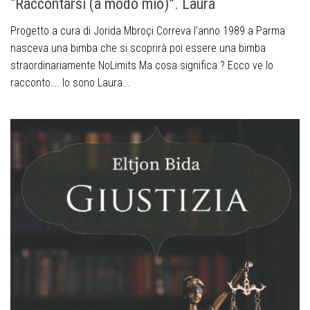
“Raccontarsi (a modo mio)”. Laura
Progetto a cura di Jorida Mbroçi Correva l’anno 1989 a Parma
nasceva una bimba che si scoprirà poi essere una bimba
straordinariamente NoLimits Ma cosa significa ? Ecco ve lo
racconto…. Io sono Laura...