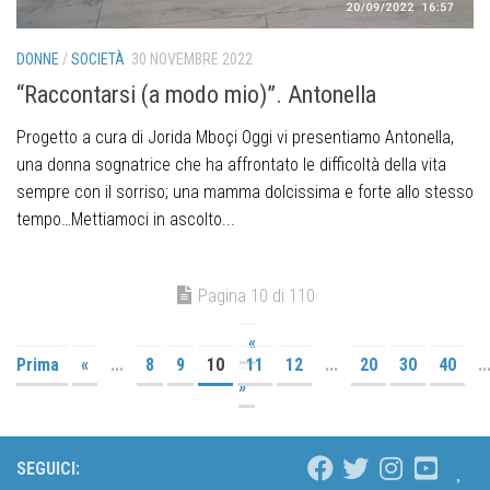
DONNE
/
SOCIETÀ
30 NOVEMBRE 2022
“Raccontarsi (a modo mio)”. Antonella
Progetto a cura di Jorida Mboçi Oggi vi presentiamo Antonella,
una donna sognatrice che ha affrontato le difficoltà della vita
sempre con il sorriso; una mamma dolcissima e forte allo stesso
tempo…Mettiamoci in ascolto...
Pagina 10 di 110
«
Prima
«
...
8
9
10
11
12
...
20
30
40
..
»
SEGUICI: