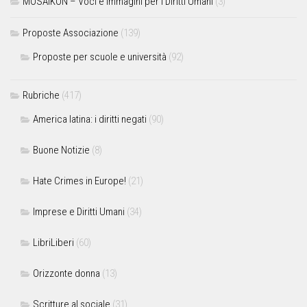
MOSAIKON – Voci e immagini per i Diritti Umani
(3)
Proposte Associazione
(139)
Proposte per scuole e università
(92)
Rubriche
(417)
America latina: i diritti negati
(90)
Buone Notizie
(8)
Hate Crimes in Europe!
(21)
Imprese e Diritti Umani
(34)
LibriLiberi
(60)
Orizzonte donna
(13)
Scritture al sociale
(31)