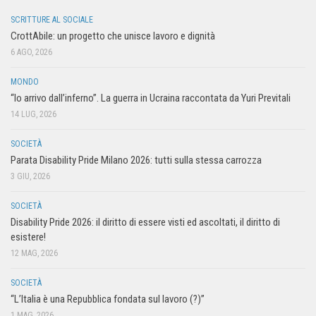
SCRITTURE AL SOCIALE
CrottAbile: un progetto che unisce lavoro e dignità
6 AGO, 2026
MONDO
“Io arrivo dall’inferno”. La guerra in Ucraina raccontata da Yuri Previtali
14 LUG, 2026
SOCIETÀ
Parata Disability Pride Milano 2026: tutti sulla stessa carrozza
3 GIU, 2026
SOCIETÀ
Disability Pride 2026: il diritto di essere visti ed ascoltati, il diritto di
esistere!
12 MAG, 2026
SOCIETÀ
“L’Italia è una Repubblica fondata sul lavoro (?)”
1 MAG, 2026