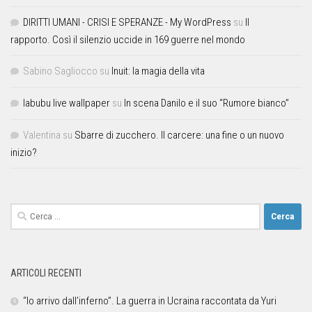
DIRITTI UMANI - CRISI E SPERANZE - My WordPress
su
Il
rapporto. Così il silenzio uccide in 169 guerre nel mondo
Sabino Sagliocco
su
Inuit: la magia della vita
labubu live wallpaper
su
In scena Danilo e il suo “Rumore bianco”
Valentina
su
Sbarre di zucchero. Il carcere: una fine o un nuovo
inizio?
ARTICOLI RECENTI
“Io arrivo dall’inferno”. La guerra in Ucraina raccontata da Yuri