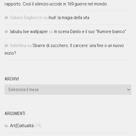
rapporto. Così il silenzio uccide in 169 guerre nel mondo
Sabino Sagliocco
su
Inuit: la magia della vita
labubu live wallpaper
su
In scena Danilo e il suo “Rumore bianco”
Valentina
su
Sbarre di zucchero. Il carcere: una fine o un nuovo
inizio?
ARCHIVI
ARGOMENTI
Art(E)attualità
(74)