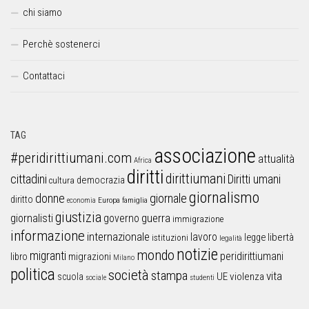
chi siamo
Perchè sostenerci
Contattaci
TAG
associazione
#peridirittiumani.com
attualità
Africa
diritti
dirittiumani
cittadini
Diritti umani
democrazia
cultura
giornalismo
donne
giornale
diritto
Europa
famiglia
economia
giustizia
guerra
giornalisti
governo
immigrazione
informazione
internazionale
lavoro
libertà
legge
istituzioni
legalità
notizie
mondo
migranti
peridirittiumani
libro
migrazioni
Milano
politica
società
stampa
vita
UE
violenza
scuola
sociale
studenti