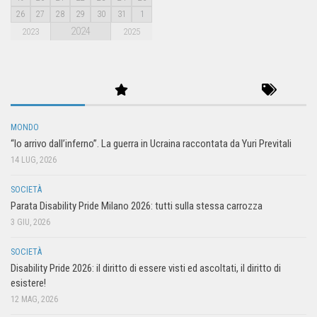
26
27
28
29
30
31
1
2024
2023
2025
MONDO
“Io arrivo dall’inferno”. La guerra in Ucraina raccontata da Yuri Previtali
14 LUG, 2026
SOCIETÀ
Parata Disability Pride Milano 2026: tutti sulla stessa carrozza
3 GIU, 2026
SOCIETÀ
Disability Pride 2026: il diritto di essere visti ed ascoltati, il diritto di
esistere!
12 MAG, 2026