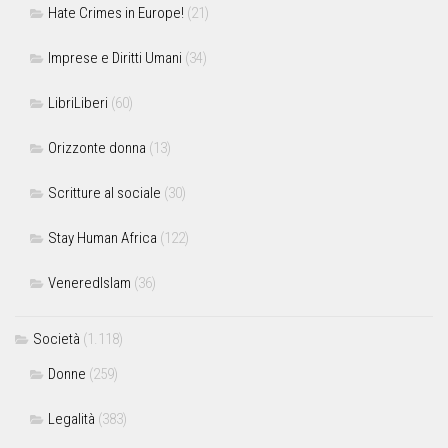
Hate Crimes in Europe!
(21)
Imprese e Diritti Umani
(34)
LibriLiberi
(60)
Orizzonte donna
(13)
Scritture al sociale
(30)
Stay Human Africa
(122)
VeneredIslam
(36)
Società
(1.118)
Donne
(259)
Legalità
(383)