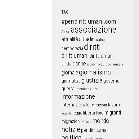
TAG
#peridirittiumani.com
associazione
Africa
cittadini
attualità
cultura
diritti
democrazia
dirittiumani
Diritti umani
donne
diritto
Europa
famiglia
economia
giornalismo
giornale
giustizia
giornalisti
governo
guerra
immigrazione
informazione
internazionale
lavoro
istituzioni
migranti
libertà
libro
legge
legalità
mondo
migrazioni
Milano
notizie
peridirittiumani
politica
scuola