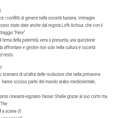
)
ce i conflitti di genere nella società tunisina. Immagini
 sono state date anche dal regista Lofti Achour, che con il
traggio
“Père”
 il tema della paternità, vera o presunta, una questione
 da affrontare e gestire non solo nella cultura e società
del resto.
o
o scenario di un’altra delle rivoluzioni che nella primavera
1 hanno scosso parte del mondo arabo mediorientale,
simo cineasta egiziano Yasser Shafie grazie al suo corto ma
“The
f a scene
(Il