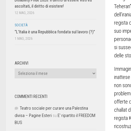
Teheran
ascoltati, il diritto di esistere!
12 MAG, 2026
dell’iran
regista 
SOCIETÀ
suo impe
“L’Italia è una Repubblica fondata sul lavoro (?)”
personag
1 MAG, 2026
si susse
delle st
ARCHIVI
Immagin
inattese
non sono
problemi
COMMENTI RECENTI
offerte 
Teatro sociale per curare una Palestina
challat 
divisa – Pagine Esteri
su
E’ ripartito il FREEDOM
regista 
BUS
ricostru