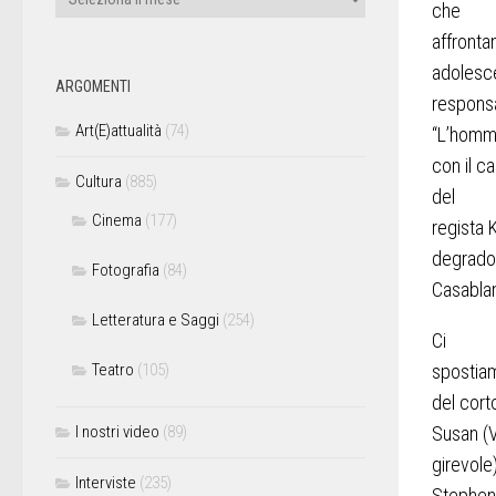
che
affronta
adolesce
ARGOMENTI
responsab
Art(E)attualità
(74)
“L’homm
con il c
Cultura
(885)
del
Cinema
(177)
regista 
degrado 
Fotografia
(84)
Casabla
Letteratura e Saggi
(254)
Ci
Teatro
(105)
spostiam
del cor
I nostri video
(89)
Susan
(
girevole
Interviste
(235)
Stephen 