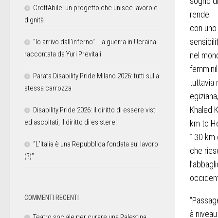
sogno d
CrottAbile: un progetto che unisce lavoro e
rende
dignità
con uno 
sensibili
“Io arrivo dall’inferno”. La guerra in Ucraina
raccontata da Yuri Previtali
nel mond
femminil
Parata Disability Pride Milano 2026: tutti sulla
tuttavia 
stessa carrozza
egiziana
Khaled K
Disability Pride 2026: il diritto di essere visti
ed ascoltati, il diritto di esistere!
km to 
130 km d
“L’Italia è una Repubblica fondata sul lavoro
che rie
(?)”
l’abbagli
occident
COMMENTI RECENTI
“
Passag
à nivea
Teatro sociale per curare una Palestina