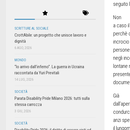
seguito 
Non
a caso i
SCRITTURE AL SOCIALE
perchè d
CrottAbile: un progetto che unisce lavoro e
dignità
incrocio 
6 AGO, 2026
persone 
negli inc
MONDO
lontane 
“Io arrivo dall’inferno”. La guerra in Ucraina
raccontata da Yuri Previtali
presente 
14 LUG, 2026
documen
SOCIETÀ
Già
Parata Disability Pride Milano 2026: tutti sulla
dall’aper
stessa carrozza
condurci
3 GIU, 2026
anzi spe
SOCIETÀ
il lungo
Disability Pride 2026: il diritto di essere visti ed