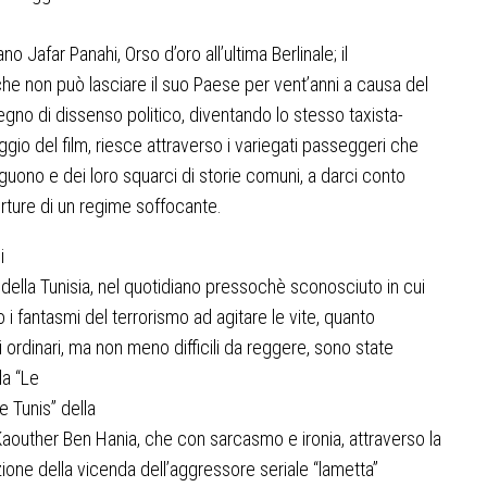
”
iano Jafar Panahi, Orso d’oro all’ultima Berlinale; il
che non può lasciare il suo Paese per vent’anni a causa del
gno di dissenso politico, diventando lo stesso taxista-
gio del film, riesce attraverso i variegati passeggeri che
guono e dei loro squarci di storie comuni, a darci conto
orture di un regime soffocante.
i
 della Tunisia, nel quotidiano pressochè sconosciuto in cui
 i fantasmi del terrorismo ad agitare le vite, quanto
 ordinari, ma non meno difficili da reggere, sono state
da
“Le
de Tunis”
della
Kaouther Ben Hania, che con sarcasmo e ironia, attraverso la
zione della vicenda dell’aggressore seriale “lametta”