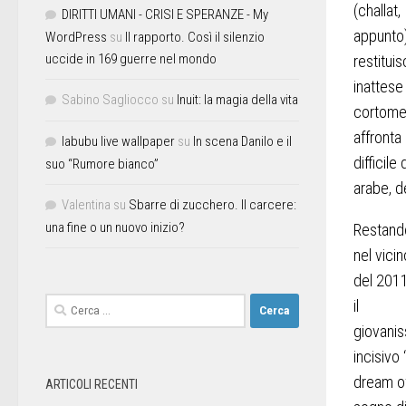
(
challat,
DIRITTI UMANI - CRISI E SPERANZE - My
appunto
WordPress
su
Il rapporto. Così il silenzio
uccide in 169 guerre nel mondo
restituis
inattese
Sabino Sagliocco
su
Inuit: la magia della vita
cortome
affronta
labubu live wallpaper
su
In scena Danilo e il
difficile
suo “Rumore bianco”
arabe, 
Valentina
su
Sbarre di zucchero. Il carcere:
una fine o un nuovo inizio?
Restand
nel vicin
del 201
il
giovanis
incisivo
dream o
ARTICOLI RECENTI