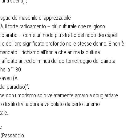
i una scena)
”,
sguardo maschile di apprezzabile
tà, il forte radicamento – più culturale che religioso
o arabo – come un nodo più stretto del nodo dei capelli
i e del loro significato profondo nelle stesse donne. E non è
mancato il richiamo all’ironia che anima la cultura
, affidato ai tredici minuti del cortometraggio del cairota
hella
“130
Heaven
(A
al paradiso)
”
,
sce con umorismo solo velatamente amaro a sbugiardare
o di stili di vita dorata veicolato da certo turismo
ale.
e
u
(Passaggio