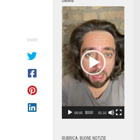
UMANI
Video
Player
SHARE
00:00
01:10
RUBRICA: BUONE NOTIZIE