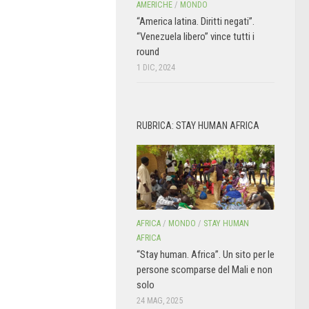
AMERICHE
/
MONDO
“America latina. Diritti negati”.
“Venezuela libero” vince tutti i
round
1 DIC, 2024
RUBRICA: STAY HUMAN AFRICA
AFRICA
/
MONDO
/
STAY HUMAN
AFRICA
“Stay human. Africa”. Un sito per le
persone scomparse del Mali e non
solo
24 MAG, 2025