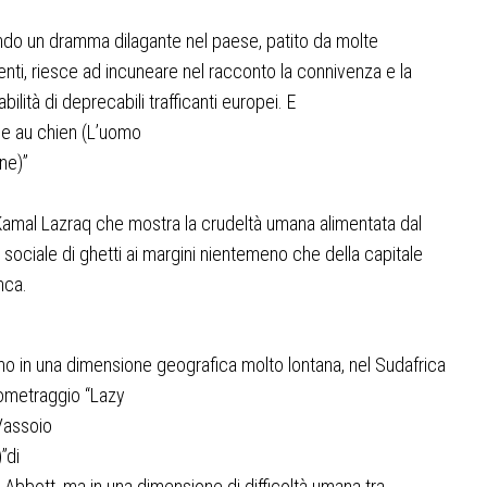
ndo un dramma dilagante nel paese, patito da molte
nti, riesce ad incuneare nel racconto la connivenza e la
ilità di deprecabili trafficanti europei. E
e au chien
(L’uomo
ane)
”
Kamal Lazraq che mostra la crudeltà umana alimentata dal
sociale di ghetti ai margini nientemeno che della capitale
nca.
o in una dimensione geografica molto lontana, nel Sudafrica
tometraggio
“Lazy
Vassoio
)
”
di
Abbott, ma in una dimensione di difficoltà umana tra