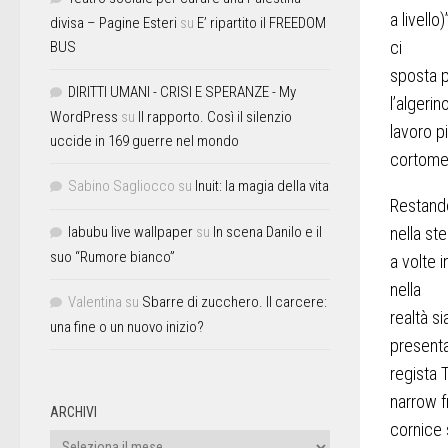
a livello)
divisa – Pagine Esteri
su
E’ ripartito il FREEDOM
ci
BUS
sposta p
DIRITTI UMANI - CRISI E SPERANZE - My
l’algerin
WordPress
su
Il rapporto. Così il silenzio
lavoro p
uccide in 169 guerre nel mondo
cortomet
Sabino Sagliocco
su
Inuit: la magia della vita
Restand
labubu live wallpaper
su
In scena Danilo e il
nella st
suo “Rumore bianco”
a volte i
nella
Valentina
su
Sbarre di zucchero. Il carcere:
realtà s
una fine o un nuovo inizio?
presenta
regista 
narrow 
ARCHIVI
cornice 