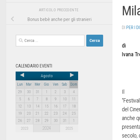
Mil
ARTICOLO PRECEDENTE
Bonus bebè anche per gli stranieri
DI
PER I D
di
Ivana Tr
CALENDARIO EVENTI
Agosto
Lun
Mar
Mer
Gio
Ven
Sab
Dom
Il
29
30
31
1
2
3
4
5
6
7
8
9
10
11
“
Festival
12
13
14
15
16
17
18
del Cine
19
20
21
22
23
24
25
anche qu
26
27
28
29
30
31
1
presenta
2024
2023
2025
secolo, 