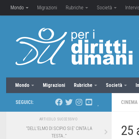
Mondo
Migrazioni
Rubriche
Società
Intervi
Mondo
Migrazioni
Rubriche
Società
I
SEGUICI:
CINEMA
ARTICOLO SUCCESSIVO
25 
“DELL’ELMO DI SCIPIO SI E’ CINTA LA
TESTA…”