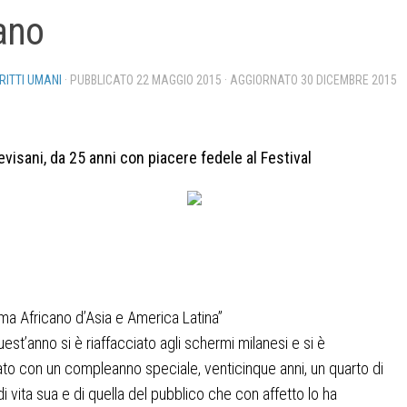
ano
IRITTI UMANI
· PUBBLICATO
22 MAGGIO 2015
· AGGIORNATO
30 DICEMBRE 2015
evisani, da 25 anni con piacere fedele al Festival
ma Africano d’Asia e America Latina
”
est’anno si è riaffacciato agli schermi milanesi e si è
to con un compleanno speciale, venticinque anni, un quarto di
di vita sua e di quella del pubblico che con affetto lo ha