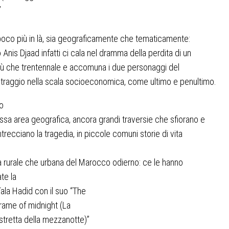
”
oco più in là, sia geograficamente che tematicamente:
o Anis Djaad infatti ci cala nel dramma della perdita di un
iù che trentennale e accomuna i due personaggi del
raggio nella scala socioeconomica, come ultimo e penultimo.
o
essa area geografica, ancora grandi traversie che sfiorano e
ntrecciano la tragedia, in piccole comuni storie di vita
ia rurale che urbana del Marocco odierno: ce le hanno
te la
Tala Hadid con il suo “
The
frame of midnight
(La
stretta della mezzanotte)
”