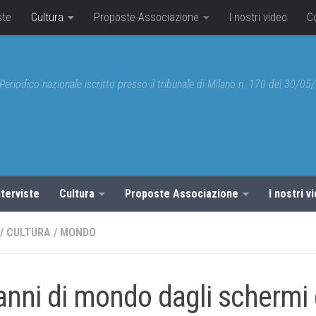
ste
Cultura
Proposte Associazione
I nostri video
C
Periodico nazionale iscritto presso il tribunale di Milano n. 170 del 30/0
nterviste
Cultura
Proposte Associazione
I nostri v
/
CULTURA
/
MONDO
anni di mondo dagli schermi 