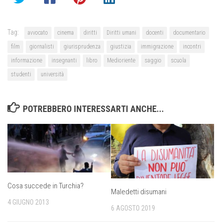
Tag:
avvocato
cinema
diritti
Diritti umani
docenti
documentario
film
giornalisti
giurisprudenza
giustizia
immigrazione
incontri
informazione
insegnanti
libro
Medioriente
saggio
scuola
studenti
università
POTREBBERO INTERESSARTI ANCHE...
Cosa succede in Turchia?
Maledetti disumani
4 GIUGNO 2013
6 AGOSTO 2019