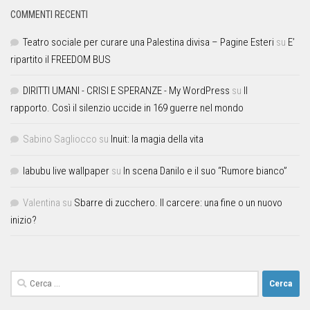
COMMENTI RECENTI
Teatro sociale per curare una Palestina divisa – Pagine Esteri
su
E’
ripartito il FREEDOM BUS
DIRITTI UMANI - CRISI E SPERANZE - My WordPress
su
Il
rapporto. Così il silenzio uccide in 169 guerre nel mondo
Sabino Sagliocco
su
Inuit: la magia della vita
labubu live wallpaper
su
In scena Danilo e il suo “Rumore bianco”
Valentina
su
Sbarre di zucchero. Il carcere: una fine o un nuovo
inizio?