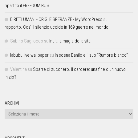
ripartito il FREEDOM BUS
DIRITTI UMANI - CRISI E SPERANZE - My WordPress
su
Il
rapporto. Così il silenzio uccide in 169 guerre nel mondo
Sabino Sagliocco
su
Inuit: la magia della vita
labubu live wallpaper
su
In scena Danilo e il suo “Rumore bianco”
Valentina
su
Sbarre di zucchero. Il carcere: una fine o un nuovo
inizio?
ARCHIVI