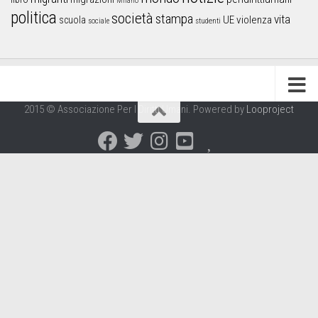
Milano
politica
società
stampa
vita
UE
violenza
scuola
sociale
studenti
2015 © Associazione Per I Diritti Umani. Powered by
Looproject