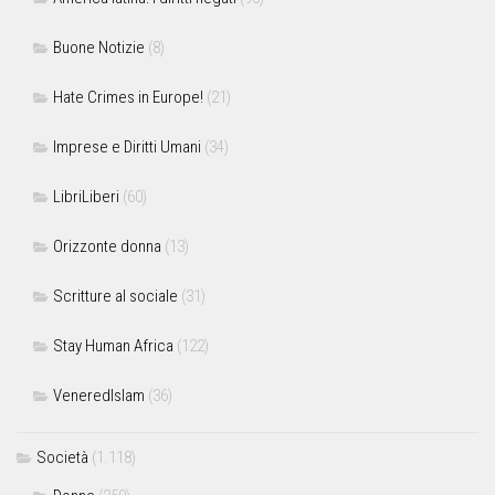
Buone Notizie
(8)
Hate Crimes in Europe!
(21)
Imprese e Diritti Umani
(34)
LibriLiberi
(60)
Orizzonte donna
(13)
Scritture al sociale
(31)
Stay Human Africa
(122)
VeneredIslam
(36)
Società
(1.118)