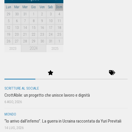
Lun
Mar
Mer
Gio
Ven
Sab
Dom
29
30
31
1
2
3
4
5
6
7
8
9
10
11
12
13
14
15
16
17
18
19
20
21
22
23
24
25
26
27
28
29
30
31
1
2024
2023
2025
SCRITTURE AL SOCIALE
CrottAbile: un progetto che unisce lavoro e dignità
6 AGO, 2026
MONDO
“Io arrivo dall’inferno”. La guerra in Ucraina raccontata da Yuri Previtali
14 LUG, 2026