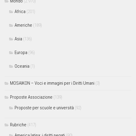
Mondo
(2.970)
Africa
(201)
Americhe
(189)
Asia
(136)
Europa
(96)
Oceania
(1)
MOSAIKON – Voci e immagini per i Diritti Umani
(3)
Proposte Associazione
(139)
Proposte per scuole e università
(92)
Rubriche
(417)
America latina: i diritti negati
(90)