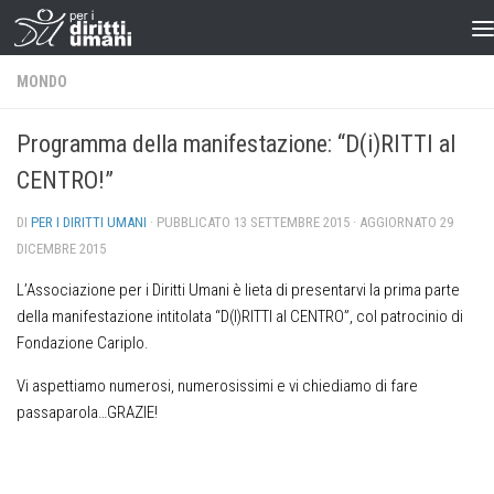
MONDO
Programma della manifestazione: “D(i)RITTI al
CENTRO!”
DI
PER I DIRITTI UMANI
· PUBBLICATO
13 SETTEMBRE 2015
· AGGIORNATO
29
DICEMBRE 2015
L’Associazione per i Diritti Umani è lieta di presentarvi la prima parte
della manifestazione intitolata “D(I)RITTI al CENTRO”, col patrocinio di
Fondazione Cariplo.
Vi aspettiamo numerosi, numerosissimi e vi chiediamo di fare
passaparola…GRAZIE!