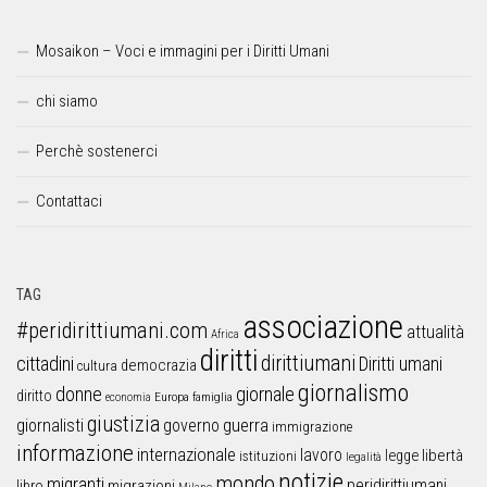
Mosaikon – Voci e immagini per i Diritti Umani
chi siamo
Perchè sostenerci
Contattaci
TAG
associazione
#peridirittiumani.com
attualità
Africa
diritti
dirittiumani
cittadini
Diritti umani
democrazia
cultura
giornalismo
donne
giornale
diritto
Europa
famiglia
economia
giustizia
guerra
giornalisti
governo
immigrazione
informazione
internazionale
lavoro
libertà
legge
istituzioni
legalità
notizie
mondo
migranti
peridirittiumani
libro
migrazioni