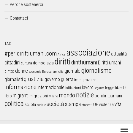
Perchè sostenerci
Contattaci
TAG
associazione
#peridirittiumani.com
attualità
Africa
diritti
dirittiumani
cittadini
Diritti umani
democrazia
cultura
giornalismo
donne
giornale
diritto
Europa
famiglia
economia
giustizia
guerra
giornalisti
governo
immigrazione
informazione
internazionale
lavoro
libertà
legge
istituzioni
legalità
notizie
mondo
migranti
peridirittiumani
libro
migrazioni
Milano
politica
società
stampa
vita
UE
violenza
scuola
sociale
studenti