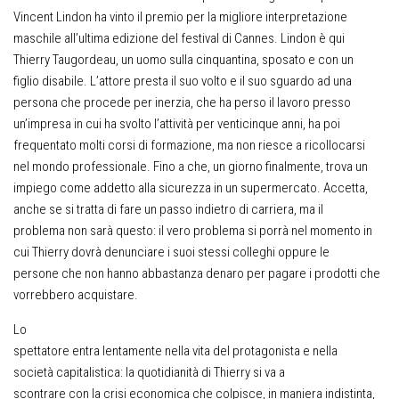
Vincent Lindon ha vinto il premio per la migliore interpretazione
maschile all’ultima edizione del festival di Cannes. Lindon è qui
Thierry Taugordeau, un uomo sulla cinquantina, sposato e con un
figlio disabile. L’attore presta il suo volto e il suo sguardo ad una
persona che procede per inerzia, che ha perso il lavoro presso
un’impresa in cui ha svolto l’attività per venticinque anni, ha poi
frequentato molti corsi di formazione, ma non riesce a ricollocarsi
nel mondo professionale. Fino a che, un giorno finalmente, trova un
impiego come addetto alla sicurezza in un supermercato. Accetta,
anche se si tratta di fare un passo indietro di carriera, ma il
problema non sarà questo: il vero problema si porrà nel momento in
cui Thierry dovrà denunciare i suoi stessi colleghi oppure le
persone che non hanno abbastanza denaro per pagare i prodotti che
vorrebbero acquistare.
Lo
spettatore entra lentamente nella vita del protagonista e nella
società capitalistica: la quotidianità di Thierry si va a
scontrare con la crisi economica che colpisce, in maniera indistinta,