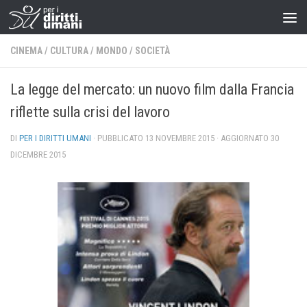
CINEMA
/
CULTURA
/
MONDO
/
SOCIETÀ
La legge del mercato: un nuovo film dalla Francia
riflette sulla crisi del lavoro
DI
PER I DIRITTI UMANI
· PUBBLICATO
13 NOVEMBRE 2015
· AGGIORNATO
30
DICEMBRE 2015