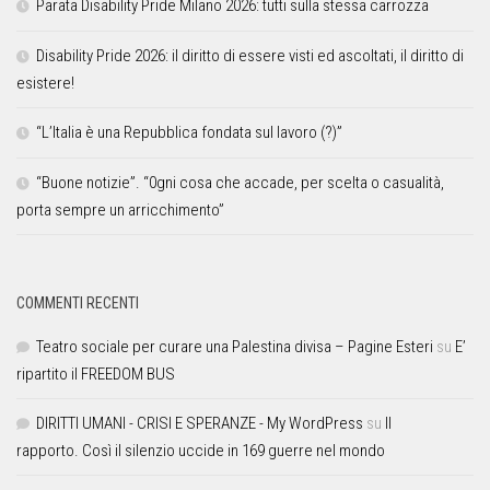
Parata Disability Pride Milano 2026: tutti sulla stessa carrozza
Disability Pride 2026: il diritto di essere visti ed ascoltati, il diritto di
esistere!
“L’Italia è una Repubblica fondata sul lavoro (?)”
“Buone notizie”. “0gni cosa che accade, per scelta o casualità,
porta sempre un arricchimento”
COMMENTI RECENTI
Teatro sociale per curare una Palestina divisa – Pagine Esteri
su
E’
ripartito il FREEDOM BUS
DIRITTI UMANI - CRISI E SPERANZE - My WordPress
su
Il
rapporto. Così il silenzio uccide in 169 guerre nel mondo