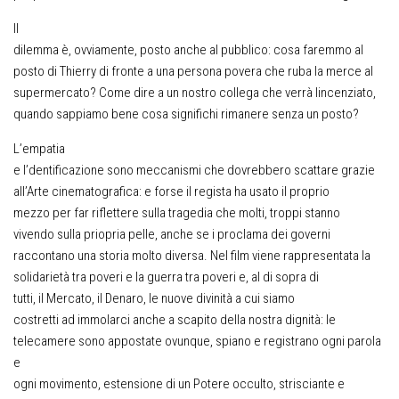
Il
dilemma è, ovviamente, posto anche al pubblico: cosa faremmo al
posto di Thierry di fronte a una persona povera che ruba la merce al
supermercato? Come dire a un nostro collega che verrà lincenziato,
quando sappiamo bene cosa significhi rimanere senza un posto?
L’empatia
e l’dentificazione sono meccanismi che dovrebbero scattare grazie
all’Arte cinematografica: e forse il regista ha usato il proprio
mezzo per far riflettere sulla tragedia che molti, troppi stanno
vivendo sulla priopria pelle, anche se i proclama dei governi
raccontano una storia molto diversa. Nel film viene rappresentata la
solidarietà tra poveri e la guerra tra poveri e, al di sopra di
tutti, il Mercato, il Denaro, le nuove divinità a cui siamo
costretti ad immolarci anche a scapito della nostra dignità: le
telecamere sono appostate ovunque, spiano e registrano ogni parola
e
ogni movimento, estensione di un Potere occulto, strisciante e