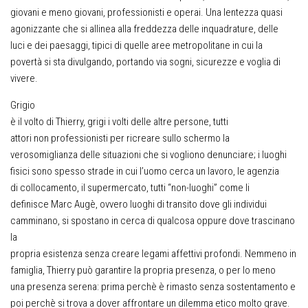
giovani e meno giovani, professionisti e operai. Una lentezza quasi
agonizzante che si allinea alla freddezza delle inquadrature, delle
luci e dei paesaggi, tipici di quelle aree metropolitane in cui la
povertà si sta divulgando, portando via sogni, sicurezze e voglia di
vivere.
Grigio
è il volto di Thierry, grigi i volti delle altre persone, tutti
attori non professionisti per ricreare sullo schermo la
verosomiglianza delle situazioni che si vogliono denunciare; i luoghi
fisici sono spesso strade in cui l’uomo cerca un lavoro, le agenzia
di collocamento, il supermercato, tutti “non-luoghi” come li
definisce Marc Augè, ovvero luoghi di transito dove gli individui
camminano, si spostano in cerca di qualcosa oppure dove trascinano
la
propria esistenza senza creare legami affettivi profondi. Nemmeno in
famiglia, Thierry può garantire la propria presenza, o per lo meno
una presenza serena: prima perchè è rimasto senza sostentamento e
poi perchè si trova a dover affrontare un dilemma etico molto grave.