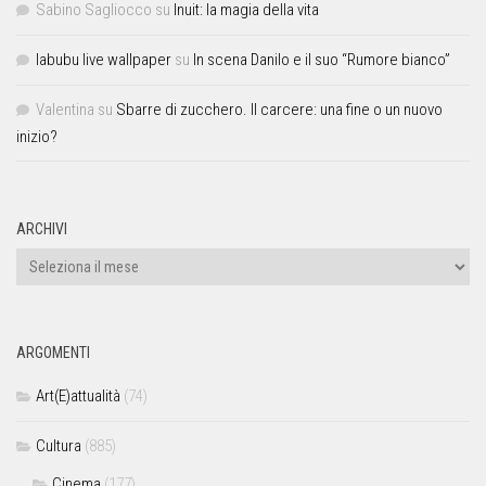
Sabino Sagliocco
su
Inuit: la magia della vita
labubu live wallpaper
su
In scena Danilo e il suo “Rumore bianco”
Valentina
su
Sbarre di zucchero. Il carcere: una fine o un nuovo
inizio?
ARCHIVI
ARGOMENTI
Art(E)attualità
(74)
Cultura
(885)
Cinema
(177)