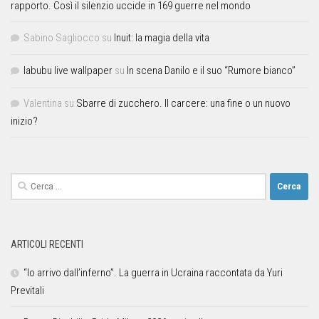
rapporto. Così il silenzio uccide in 169 guerre nel mondo
Sabino Sagliocco
su
Inuit: la magia della vita
labubu live wallpaper
su
In scena Danilo e il suo “Rumore bianco”
Valentina
su
Sbarre di zucchero. Il carcere: una fine o un nuovo
inizio?
ARTICOLI RECENTI
“Io arrivo dall’inferno”. La guerra in Ucraina raccontata da Yuri
Previtali