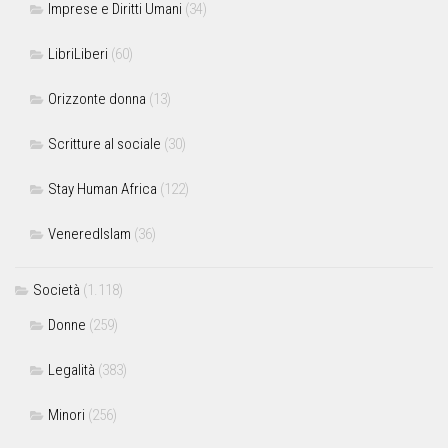
Imprese e Diritti Umani
(34)
LibriLiberi
(60)
Orizzonte donna
(13)
Scritture al sociale
(30)
Stay Human Africa
(122)
VeneredIslam
(36)
Società
(1.118)
Donne
(259)
Legalità
(383)
Minori
(256)