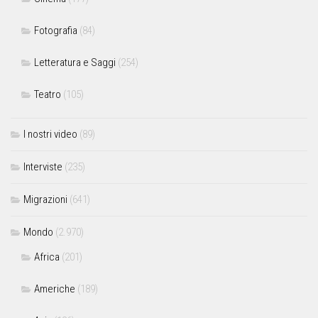
Fotografia
(84)
Letteratura e Saggi
(254)
Teatro
(105)
I nostri video
(89)
Interviste
(235)
Migrazioni
(641)
Mondo
(2.970)
Africa
(201)
Americhe
(189)