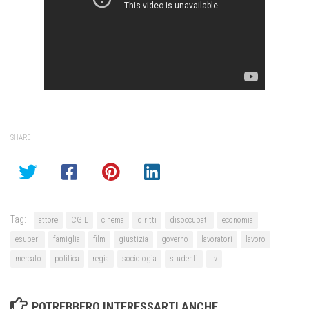
SHARE
Tag:
attore
CGIL
cinema
diritti
disoccupati
economia
esuberi
famiglia
film
giustizia
governo
lavoratori
lavoro
mercato
politica
regia
sociologia
studenti
tv
POTREBBERO INTERESSARTI ANCHE...