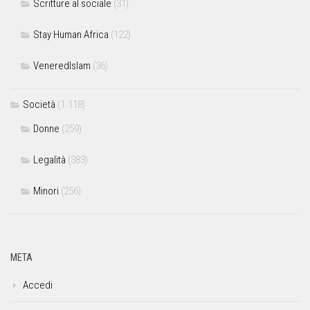
Scritture al sociale
(31)
Stay Human Africa
(122)
VeneredIslam
(36)
Società
(1.118)
Donne
(259)
Legalità
(383)
Minori
(256)
META
Accedi