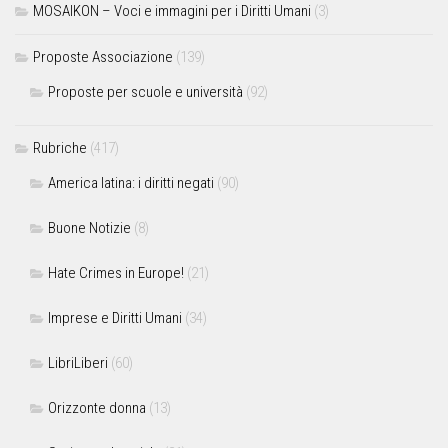
MOSAIKON – Voci e immagini per i Diritti Umani
(3)
Proposte Associazione
(139)
Proposte per scuole e università
(92)
Rubriche
(417)
America latina: i diritti negati
(90)
Buone Notizie
(8)
Hate Crimes in Europe!
(21)
Imprese e Diritti Umani
(34)
LibriLiberi
(60)
Orizzonte donna
(13)