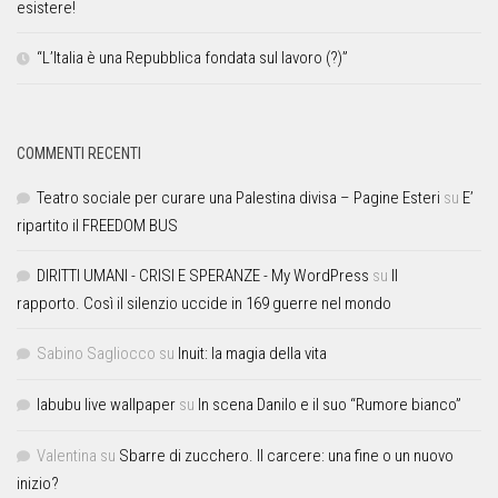
esistere!
“L’Italia è una Repubblica fondata sul lavoro (?)”
COMMENTI RECENTI
Teatro sociale per curare una Palestina divisa – Pagine Esteri
su
E’
ripartito il FREEDOM BUS
DIRITTI UMANI - CRISI E SPERANZE - My WordPress
su
Il
rapporto. Così il silenzio uccide in 169 guerre nel mondo
Sabino Sagliocco
su
Inuit: la magia della vita
labubu live wallpaper
su
In scena Danilo e il suo “Rumore bianco”
Valentina
su
Sbarre di zucchero. Il carcere: una fine o un nuovo
inizio?