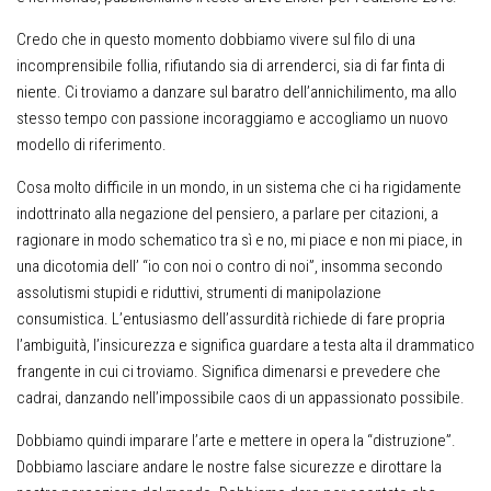
Credo che in questo momento dobbiamo vivere sul filo di una
incomprensibile follia, rifiutando sia di arrenderci, sia di far finta di
niente. Ci troviamo a danzare sul baratro dell’annichilimento, ma allo
stesso tempo con passione incoraggiamo e accogliamo un nuovo
modello di riferimento.
Cosa molto difficile in un mondo, in un sistema che ci ha rigidamente
indottrinato alla negazione del pensiero, a parlare per citazioni, a
ragionare in modo schematico tra sì e no, mi piace e non mi piace, in
una dicotomia dell’ “io con noi o contro di noi”, insomma secondo
assolutismi stupidi e riduttivi, strumenti di manipolazione
consumistica. L’entusiasmo dell’assurdità richiede di fare propria
l’ambiguità, l’insicurezza e significa guardare a testa alta il drammatico
frangente in cui ci troviamo. Significa dimenarsi e prevedere che
cadrai, danzando nell’impossibile caos di un appassionato possibile.
Dobbiamo quindi imparare l’arte e mettere in opera la “distruzione”.
Dobbiamo lasciare andare le nostre false sicurezze e dirottare la