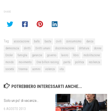
SHARE
Tag:
associazione
ballo
basta
civili
consumismo
danza
democrazia
diritti
Diritti umani
discriminazione
dittatura
donne
Ensler
famiglia
garanzie
governo
lavoro
libro
mobilitazione
mondo
movimento
One billion raising
parità
politica
resilienza
società
tirannia
uomini
violenza
vita
POTREBBERO INTERESSARTI ANCHE...
Solo un po’ di vacanza…
6 AGOSTO 2013