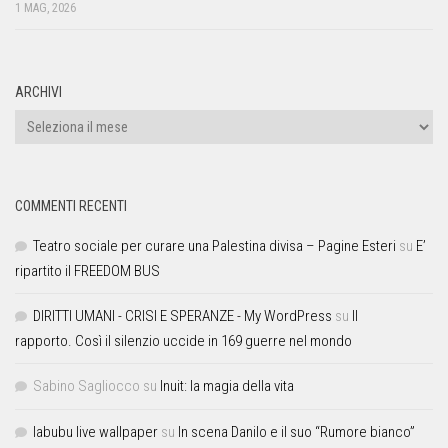
1 MAG, 2026
ARCHIVI
COMMENTI RECENTI
Teatro sociale per curare una Palestina divisa – Pagine Esteri
su
E’
ripartito il FREEDOM BUS
DIRITTI UMANI - CRISI E SPERANZE - My WordPress
su
Il
rapporto. Così il silenzio uccide in 169 guerre nel mondo
Sabino Sagliocco
su
Inuit: la magia della vita
labubu live wallpaper
su
In scena Danilo e il suo “Rumore bianco”