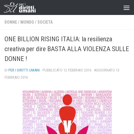
DONNE
/
MONDO
/
SOCIETÀ
ONE BILLION RISING ITALIA: la resilienza
creativa per dire BASTA ALLA VIOLENZA SULLE
DONNE !
DI
PER I DIRITTI UMANI
· PUBBLICATO
12 FEBBRAIO 2016
· AGGIORNATO
13
FEBBRAIO 2016