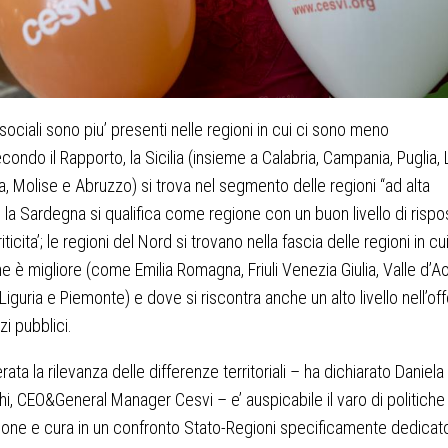
 sociali sono piu’ presenti nelle regioni in cui ci sono meno
econdo il Rapporto, la Sicilia (insieme a Calabria, Campania, Puglia, 
ta, Molise e Abruzzo) si trova nel segmento delle regioni “ad alta
’”; la Sardegna si qualifica come regione con un buon livello di rispo
riticita’; le regioni del Nord si trovano nella fascia delle regioni in cui
ne è migliore (come Emilia Romagna, Friuli Venezia Giulia, Valle d’Ao
Liguria e Piemonte) e dove si riscontra anche un alto livello nell’off
zi pubblici.
ata la rilevanza delle differenze territoriali – ha dichiarato Daniela
i, CEO&General Manager Cesvi – e’ auspicabile il varo di politiche 
one e cura in un confronto Stato-Regioni specificamente dedicato