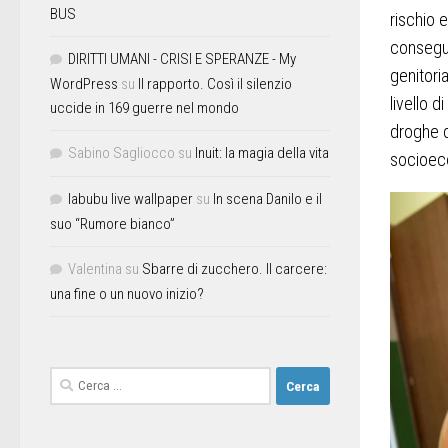
BUS
rischio e
consegue
DIRITTI UMANI - CRISI E SPERANZE - My
genitori
WordPress
su
Il rapporto. Così il silenzio
livello d
uccide in 169 guerre nel mondo
droghe d
Sabino Sagliocco
su
Inuit: la magia della vita
socioec
labubu live wallpaper
su
In scena Danilo e il
suo “Rumore bianco”
Valentina
su
Sbarre di zucchero. Il carcere:
una fine o un nuovo inizio?