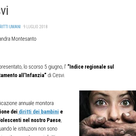
vi
IRITTI UMANI
·
9 LUGLIO 2018
sandra Montesanto
 presentato, lo scorso 5 giugno, l’
“Indice regionale sul
tamento all’Infanzia”
di Cesvi.
icazione annuale monitora
ione dei
diritti dei bambini
e
dolescenti nel nostro Paese
,
ando le istituzioni non sono