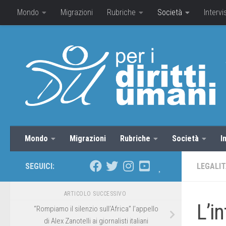
Mondo
Migrazioni
Rubriche
Società
Intervi
Mondo
Migrazioni
Rubriche
Società
I
SEGUICI:
LEGALI
ARTICOLO SUCCESSIVO
L’i
“Rompiamo il silenzio sull’Africa” l’appello
di Alex Zanotelli ai giornalisti italiani