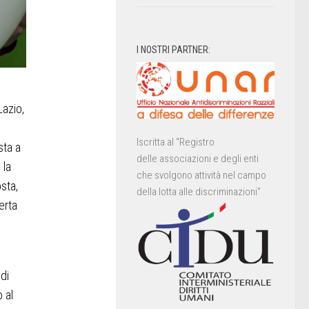
I NOSTRI PARTNER:
Lazio,
Iscritta al “Registro
sta a
delle associazioni e degli enti
 la
che svolgono attività nel campo
sta,
della lotta alle discriminazioni”
erta
di
 al