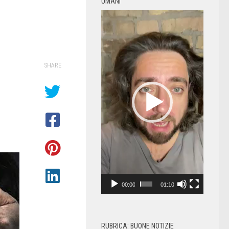
UMANI
Video
Player
SHARE
00:00
01:10
RUBRICA: BUONE NOTIZIE