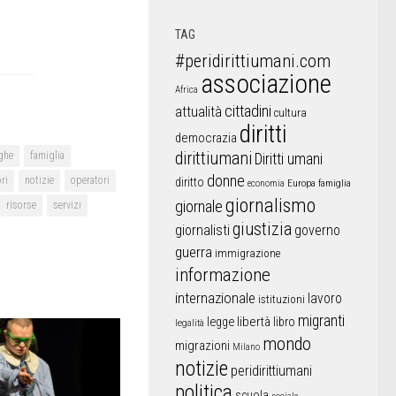
TAG
#peridirittiumani.com
associazione
Africa
cittadini
attualità
cultura
diritti
democrazia
dirittiumani
ghe
famiglia
Diritti umani
donne
ri
notizie
operatori
diritto
Europa
famiglia
economia
giornalismo
giornale
risorse
servizi
giustizia
giornalisti
governo
guerra
immigrazione
informazione
internazionale
lavoro
istituzioni
migranti
libertà
libro
legge
legalità
mondo
migrazioni
Milano
notizie
peridirittiumani
politica
scuola