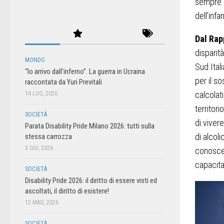
sempre r
dell’infa
Dal Rap
disparit
MONDO
Sud Itali
“Io arrivo dall’inferno”. La guerra in Ucraina
per il s
raccontata da Yuri Previtali
calcolati
14 LUG, 2026
territori
SOCIETÀ
di viver
Parata Disability Pride Milano 2026: tutti sulla
di alcoli
stessa carrozza
3 GIU, 2026
conoscenz
capacita’
SOCIETÀ
Disability Pride 2026: il diritto di essere visti ed
ascoltati, il diritto di esistere!
12 MAG, 2026
SOCIETÀ