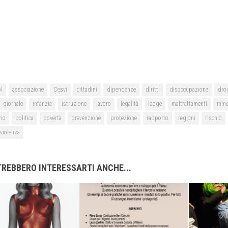
ol
associazione
Cesvi
cittadini
dipendenze
diritti
disoccupazione
dro
giornale
infanzia
istruzione
lavoro
legalità
legge
maltrattamenti
mino
rio
politica
povertà
prevenzione
protezione
rapporto
regioni
rischio
violenza
REBBERO INTERESSARTI ANCHE...