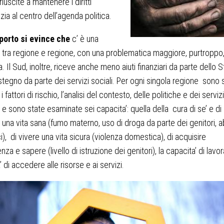
iuscite a mantenere i diritti
nzia al centro dell’agenda politica.
porto si evince che
c’ è una
à tra regione e regione, con una problematica maggiore, purtroppo, 
a. Il Sud, inoltre, riceve anche meno aiuti finanziari da parte dello S
ostegno da parte dei servizi sociali. Per ogni singola regione sono s
 i fattori di rischio, l’analisi del contesto, delle politiche e dei servizi
o e sono state esaminate sei capacita’: quella della cura di se’ e di a
e una vita sana (fumo materno, uso di droga da parte dei genitori, 
ci), di vivere una vita sicura (violenza domestica), di acquisire
a e sapere (livello di istruzione dei genitori), la capacita’ di lavor
 di accedere alle risorse e ai servizi.