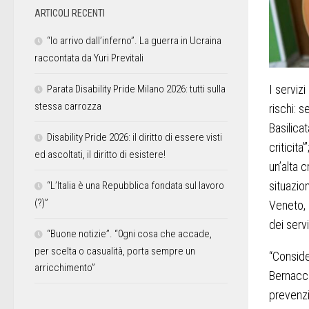
ARTICOLI RECENTI
“Io arrivo dall’inferno”. La guerra in Ucraina
raccontata da Yuri Previtali
I servizi
Parata Disability Pride Milano 2026: tutti sulla
stessa carrozza
rischi: s
Basilica
Disability Pride 2026: il diritto di essere visti
criticita
ed ascoltati, il diritto di esistere!
un’alta c
situazio
“L’Italia è una Repubblica fondata sul lavoro
(?)”
Veneto, 
dei servi
“Buone notizie”. “0gni cosa che accade,
per scelta o casualità, porta sempre un
“Consider
arricchimento”
Bernacch
prevenzi