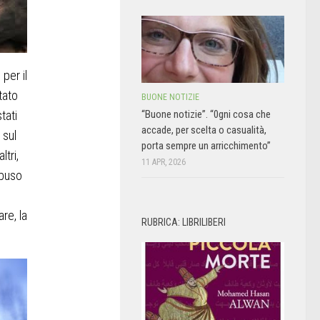
per il
tato
BUONE NOTIZIE
tati
“Buone notizie”. “0gni cosa che
accade, per scelta o casualità,
 sul
porta sempre un arricchimento”
ltri,
11 APR, 2026
abuso
are, la
RUBRICA: LIBRILIBERI