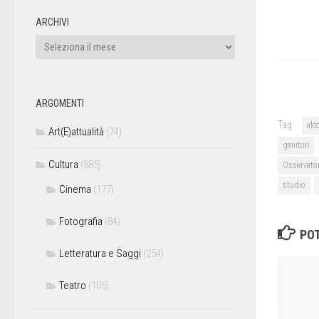
ARCHIVI
ARGOMENTI
Tag:
alc
Art(E)attualità
(74)
genitori
Cultura
(885)
Osservato
studio
Cinema
(177)
Fotografia
(84)
POT
Letteratura e Saggi
(254)
Teatro
(105)