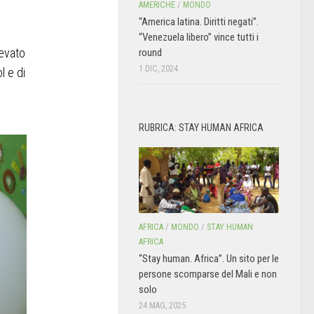
AMERICHE
/
MONDO
“America latina. Diritti negati”.
“Venezuela libero” vince tutti i
levato
round
1 DIC, 2024
l e di
RUBRICA: STAY HUMAN AFRICA
AFRICA
/
MONDO
/
STAY HUMAN
AFRICA
“Stay human. Africa”. Un sito per le
persone scomparse del Mali e non
solo
24 MAG, 2025