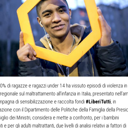
60% di ragazze e ragazzi under 14 ha vissuto episodi di violenza in
regionale sul maltrattamento all’infanzia in Italia, presentato nell’a
mpagna di sensibilizzazione e raccolta fondi
#LiberiTutti
, in
azione con il Dipartimento delle Politiche della Famiglia della Pres
iglio dei Ministri, considera e mette a confronto, per i bambini
i e per gli adulti maltrattanti, due livelli di analisi relativi ai fattori di