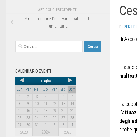
Ces
ARTICOLO PRECEDENTE
Siria: impedire l’ennesima catastrofe
umanitaria
DI
PER I D
di Ales
E’ stato
CALENDARIO EVENTI
maltrat
Luglio
Lun
Mar
Mer
Gio
Ven
Sab
Dom
1
2
3
4
5
6
7
La pubbl
8
9
10
11
12
13
14
15
16
17
18
19
20
21
l’attuaz
22
23
24
25
26
27
28
degli a
29
30
31
1
2
3
4
anche qu
2024
2023
2025