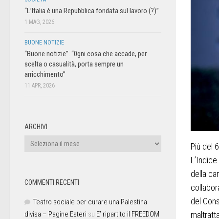
“L’Italia è una Repubblica fondata sul lavoro (?)”
1 MAG, 2026
BUONE NOTIZIE
“Buone notizie”. “0gni cosa che accade, per
scelta o casualità, porta sempre un
arricchimento”
11 APR, 2026
ARCHIVI
Più del 
L’Indice 
della ca
COMMENTI RECENTI
collabor
del Cons
Teatro sociale per curare una Palestina
maltrattat
divisa – Pagine Esteri
su
E’ ripartito il FREEDOM