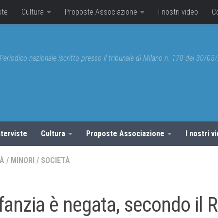
ste
Cultura
Proposte Associazione
I nostri video
C
Periodico nazionale iscritto presso il tribunale di Milano n. 170 del 30/0
nterviste
Cultura
Proposte Associazione
I nostri v
TÀ
/
MINORI
/
SOCIETÀ
nfanzia è negata, secondo il 