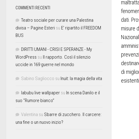
maltratt
COMMENTI RECENTI
fenomeno
dati. Pr
Teatro sociale per curare una Palestina
misure d
divisa – Pagine Esteri
su
E’ ripartito il FREEDOM
BUS
Nazional
amministr
DIRITTI UMANI - CRISI E SPERANZE - My
prevenzi
WordPress
su
Il rapporto. Così il silenzio
destinar
uccide in 169 guerre nel mondo
di miglio
Sabino Sagliocco
su
Inuit: la magia della vita
esistenti
labubu live wallpaper
su
In scena Danilo e il
suo “Rumore bianco”
Valentina
su
Sbarre di zucchero. Il carcere:
una fine o un nuovo inizio?