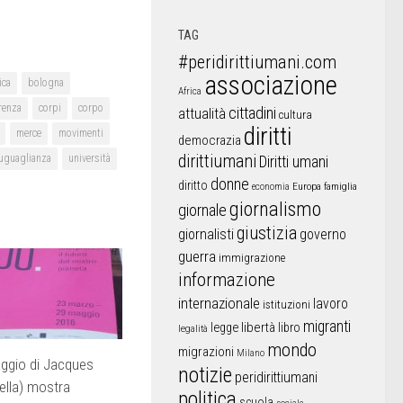
TAG
#peridirittiumani.com
associazione
ica
bologna
Africa
renza
corpi
corpo
cittadini
attualità
cultura
diritti
merce
movimenti
democrazia
dirittiumani
uguaglianza
università
Diritti umani
donne
diritto
Europa
famiglia
economia
giornalismo
giornale
giustizia
giornalisti
governo
guerra
immigrazione
informazione
internazionale
lavoro
istituzioni
migranti
libertà
libro
legge
legalità
mondo
migrazioni
Milano
aggio di Jacques
notizie
peridirittiumani
(bella) mostra
politica
scuola