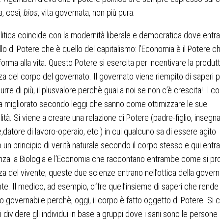
a, così,
bios
, vita governata, non più pura.
litica coincide con la modernità liberale e democratica dove entra
vello di Potere che è quello del capitalismo: l’Economia è il Potere c
forma alla vita. Questo Potere si esercita per incentivare la produtti
za del corpo del governato. Il governato viene riempito di saperi 
rre di più, il plusvalore perchè guai a noi se non c’è crescita! Il co
va migliorato secondo leggi che sanno come ottimizzare le sue
lità. Si viene a creare una relazione di Potere (padre-figlio, insegn
,datore di lavoro-operaio, etc.) in cui qualcuno sa di essere agìto
un principio di verità naturale secondo il corpo stesso e qui entra
nza la Biologia e l’Economia che raccontano entrambe come si p
za del vivente; queste due scienze entrano nell’ottica della governa
nte. Il medico, ad esempio, offre quell’insieme di saperi che rende
duo governabile perchè, oggi, il corpo è fatto oggetto di Potere. Si 
di dividere gli individui in base a gruppi dove i sani sono le persone