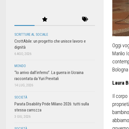
SCRITTURE AL SOCIALE
CrottAbile: un progetto che unisce lavoro e
Oggi vog
dignità
Manlio I
6 AGO, 2026
contempo
MONDO
Bologna 
“Io arrivo dall’inferno”. La guerra in Ucraina
raccontata da Yuri Previtali
Laura B
14 LUG, 2026
Il corpo
SOCIETÀ
proprietà
Parata Disability Pride Milano 2026: tutti sulla
stessa carrozza
bambino 
3 GIU, 2026
abbiamo 
governo.
SOCIETÀ