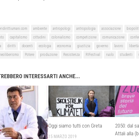
ridirittiumani.com
ambiente
antropologi
antropologia
associazione
biopolit
nto
capitalismo
cittadini
colonialismo
competizione
comunicazione
confe
a
diritti
docenti
ecologia
economia
giustizia
governo
lavoro
libertà
neoliberismo
Potere
produzione
Resistenza
RIFestival
ruolo
studenti
REBBERO INTERESSARTI ANCHE...
Oggi siamo tutti con Greta
2050: dal s
Attali alla 
15 MARZO 2019