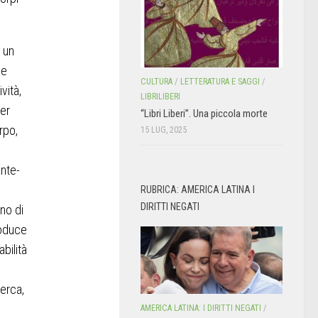
 un
he
CULTURA
/
LETTERATURA E SAGGI
/
vità,
LIBRILIBERI
per
“Libri Liberi”. Una piccola morte
rpo,
15 LUG, 2025
ante-
RUBRICA: AMERICA LATINA I
DIRITTI NEGATI
no di
roduce
bilità
cerca,
AMERICA LATINA: I DIRITTI NEGATI
/