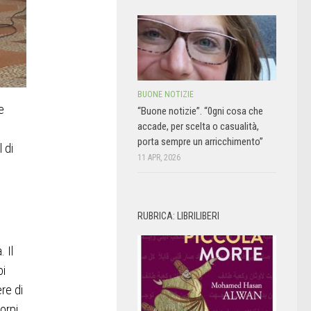
BUONE NOTIZIE
e
“Buone notizie”. “0gni cosa che
accade, per scelta o casualità,
porta sempre un arricchimento”
 di
11 APR, 2026
RUBRICA: LIBRILIBERI
. Il
oi
re di
orpi