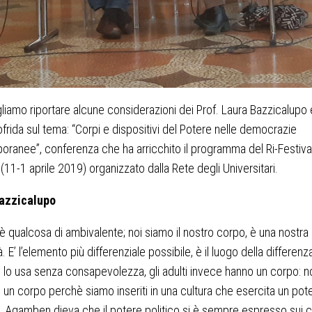
liamo riportare alcune considerazioni dei Prof. Laura Bazzicalupo 
ofrida sul tema: “Corpi e dispositivi del Potere nelle democrazie
ranee”, conferenza che ha arricchito il programma del Ri-Festival
(11-1 aprile 2019) organizzato dalla Rete degli Universitari.
azzicalupo
 è qualcosa di ambivalente; noi siamo il nostro corpo, è una nostra
. E’ l’elemento più differenziale possibile, è il luogo della differenza
lo usa senza consapevolezza, gli adulti invece hanno un corpo: n
un corpo perchè siamo inseriti in una cultura che esercita un pote
 Agamben dieva che il potere politico si è sempre espresso sui c