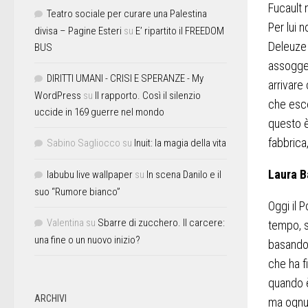
Fucault 
Teatro sociale per curare una Palestina
Per lui 
divisa – Pagine Esteri
su
E’ ripartito il FREEDOM
Deleuze 
BUS
assogget
DIRITTI UMANI - CRISI E SPERANZE - My
arrivare 
WordPress
su
Il rapporto. Così il silenzio
che esce
uccide in 169 guerre nel mondo
questo è
fabbrica
Sabino Sagliocco
su
Inuit: la magia della vita
Laura B
labubu live wallpaper
su
In scena Danilo e il
suo “Rumore bianco”
Oggi il 
Valentina
su
Sbarre di zucchero. Il carcere:
tempo, s
una fine o un nuovo inizio?
basandos
che ha f
quando è
ARCHIVI
ma ognun