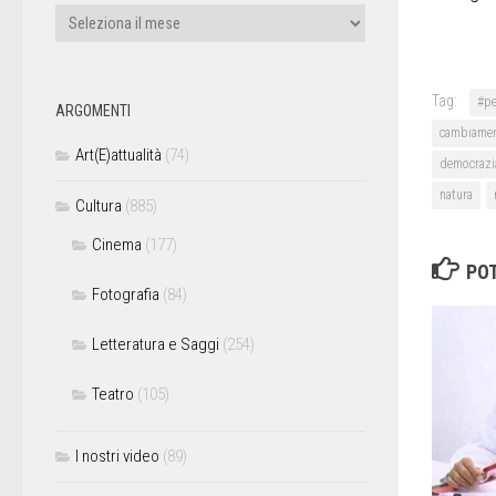
Tag:
#pe
ARGOMENTI
cambiame
Art(E)attualità
(74)
democrazi
natura
Cultura
(885)
Cinema
(177)
POT
Fotografia
(84)
Letteratura e Saggi
(254)
Teatro
(105)
I nostri video
(89)