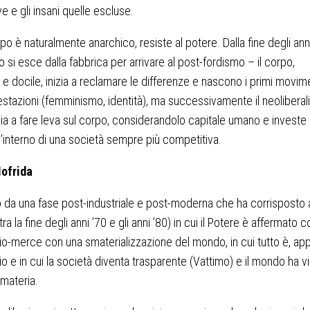
e e gli insani quelle escluse.
rpo è naturalmente anarchico, resiste al potere. Dalla fine degli ann
 si esce dalla fabbrica per arrivare al post-fordismo – il corpo,
o e docile, inizia a reclamare le differenze e nascono i primi movime
estazioni (femminismo, identità), ma successivamente il neolibera
ia a fare leva sul corpo, considerandolo capitale umano e investe
ll’interno di una società sempre più competitiva.
Iofrida
da una fase post-industriale e post-moderna che ha corrisposto 
tra la fine degli anni ’70 e gli anni ’80) in cui il Potere è affermato
io-merce con una smaterializzazione del mondo, in cui tutto è, ap
io e in cui la società diventa trasparente (Vattimo) e il mondo ha vin
a materia.