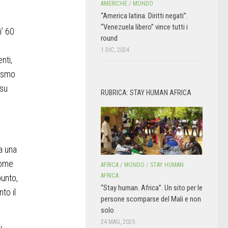
AMERICHE
/
MONDO
“America latina. Diritti negati”.
“Venezuela libero” vince tutti i
i’ 60
round
1 DIC, 2024
nti,
lismo
 su
RUBRICA: STAY HUMAN AFRICA
a una
 come
AFRICA
/
MONDO
/
STAY HUMAN
AFRICA
punto,
“Stay human. Africa”. Un sito per le
to il
persone scomparse del Mali e non
solo
24 MAG, 2025