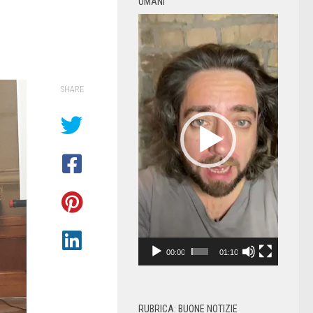
UMANI
Video
Player
SHARE
00:00
01:10
RUBRICA: BUONE NOTIZIE