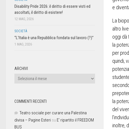
Disability Pride 2026: il diritto di essere visti ed
e divent
ascoltati, il diritto di esistere!
12 MAG, 2026
La biopo
altro li
SOCIETÀ
oggi dà 
“L’Italia è una Repubblica fondata sul lavoro (?)”
la poten
1 MAG, 2026
per produ
quindi, 
potenzia
ARCHIVI
studente
secondo 
prepote
la poten
COMMENTI RECENTI
del vive
Teatro sociale per curare una Palestina
l’indivi
divisa – Pagine Esteri
su
E’ ripartito il FREEDOM
inoltre, 
BUS