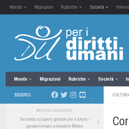
Mondo
Migrazioni
Rubriche
Società
Intervi
Mondo
Migrazioni
Rubriche
Società
I
SEGUICI:
CULTUR
ARTICOLO SUCCESSIVO
Cor
Secondo sciopero globale per il futuro: i
giovani tornano a invadere Milano