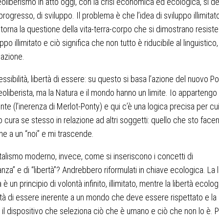
eoliberismo in atto oggi, con la crisi economica ed ecologica, si de
 progresso, di sviluppo. Il problema è che l’idea di sviluppo illimita
 torna la questione della vita-terra-corpo che si dimostrano resiste
uppo illimitato e ciò significa che non tutto è riducibile al linguistico, 
azione.
essibilità, libertà di essere: su questo si basa l’azione del nuovo P
neoliberista, ma la Natura e il mondo hanno un limite. Io appartengo
nte (l’inerenza di Merlot-Ponty) e qui c’è una logica precisa per cui
 cura se stesso in relazione ad altri soggetti: quello che sto face
ne a un “noi” e mi trascende.
talismo moderno, invece, come si inseriscono i concetti di
anza” e di “libertà”? Andrebbero riformulati in chiave ecologica. La l
 un principio di volontà infinito, illimitato, mentre la libertà ecolo
rtà di essere inerente a un mondo che deve essere rispettato e la
 il dispositivo che seleziona ciò che è umano e ciò che non lo è. 