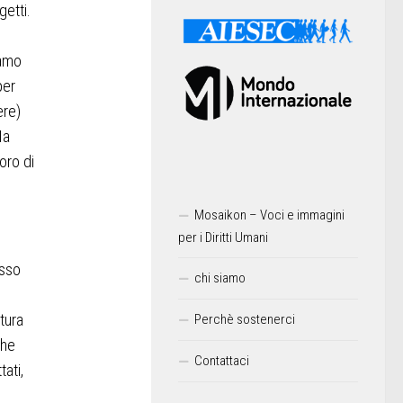
getti.
iamo
per
ere)
Ma
oro di
Mosaikon – Voci e immagini
per i Diritti Umani
esso
chi siamo
tura
Perchè sostenerci
che
Contattaci
ati,