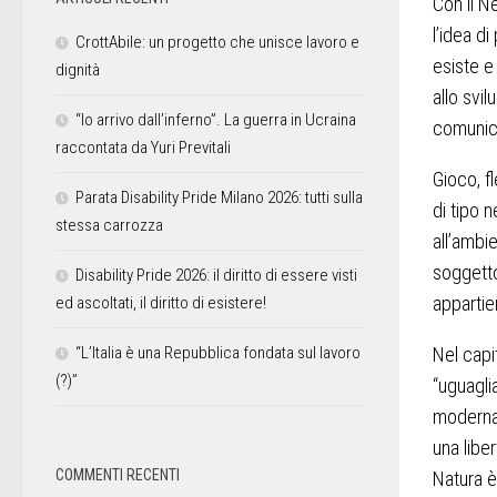
Con il N
l’idea di
CrottAbile: un progetto che unisce lavoro e
esiste e
dignità
allo svil
“Io arrivo dall’inferno”. La guerra in Ucraina
comunic
raccontata da Yuri Previtali
Gioco, fl
Parata Disability Pride Milano 2026: tutti sulla
di tipo 
stessa carrozza
all’ambie
soggetto
Disability Pride 2026: il diritto di essere visti
appartie
ed ascoltati, il diritto di esistere!
Nel capi
“L’Italia è una Repubblica fondata sul lavoro
(?)”
“uguagli
moderna è
una libe
COMMENTI RECENTI
Natura è