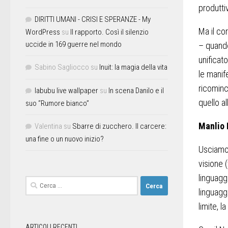
produttiv
DIRITTI UMANI - CRISI E SPERANZE - My
Ma il co
WordPress
su
Il rapporto. Così il silenzio
uccide in 169 guerre nel mondo
– quando
unificat
Sabino Sagliocco
su
Inuit: la magia della vita
le manif
ricominc
labubu live wallpaper
su
In scena Danilo e il
quello a
suo “Rumore bianco”
Manlio 
Valentina
su
Sbarre di zucchero. Il carcere:
una fine o un nuovo inizio?
Usciamo 
visione (
linguagg
linguagg
limite, l
ARTICOLI RECENTI