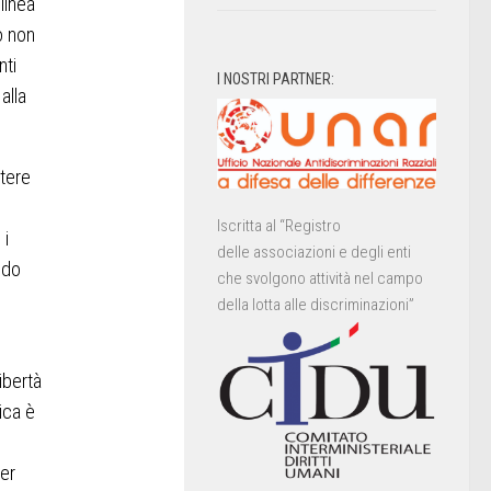
linea
to non
nti
I NOSTRI PARTNER:
alla
otere
Iscritta al “Registro
 i
delle associazioni e degli enti
ndo
che svolgono attività nel campo
della lotta alle discriminazioni”
ibertà
gica è
Per