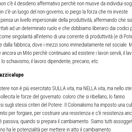
non c’è il desiderio affermativo perchè non muove da individui-sog
non c’è un luogo del non-governo; io piego la forza che mi investe.
pensa un livello impersonale della produttività, affermando che s
tati ad un determinato ruolo e che dobbiamo liberarci dai codici 
come singolarità all’interno di una corrente di produttività (e di Pot
 dalla fabbrica, dove i mezzi sono immediatamente nel sociale. 
 ancora un Mito perchè continuano ad esistere i lavori servili, il lav
, lo schiavismo, il lavoro dipendente, precario, etc.
azzicalupo
Potere non è più esercitato SULLA vita, ma NELLA vita, ma nello st
ollecita le forze del governato: coloro che si ribellano, lo fanno
i sugli stessi criteri del Potere. Il Colonialismo ha imposto una cul
inito per forgiare, per costruire una resistenza e c’è resistenza an
 passiva, quando si prepara il cambiamento. Siamo tutti assoggett
o ha le potenzialità per mettere in atto il cambiamento.