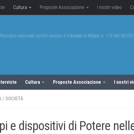
ste
Cultura
Proposte Associazione
I nostri video
C
Periodico nazionale iscritto presso il tribunale di Milano n. 170 del 30/0
nterviste
Cultura
Proposte Associazione
I nostri v
A
/
SOCIETÀ
pi e dispositivi di Potere nell