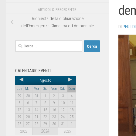
dem
ARTICOLO PRECEDENTE
Richiesta della dichiarazione
dell’Emergenza Climatica ed Ambientale
DI
PER I D
CALENDARIO EVENTI
Agosto
Lun
Mar
Mer
Gio
Ven
Sab
Dom
29
30
31
1
2
3
4
5
6
7
8
9
10
11
12
13
14
15
16
17
18
19
20
21
22
23
24
25
26
27
28
29
30
31
1
2024
2023
2025