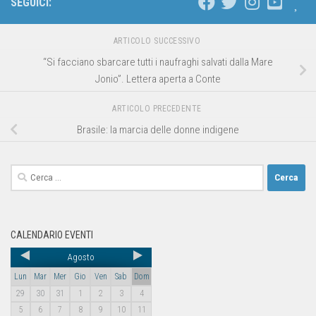
SEGUICI:
ARTICOLO SUCCESSIVO
“Si facciano sbarcare tutti i naufraghi salvati dalla Mare
Jonio”. Lettera aperta a Conte
ARTICOLO PRECEDENTE
Brasile: la marcia delle donne indigene
CALENDARIO EVENTI
Agosto
Lun
Mar
Mer
Gio
Ven
Sab
Dom
29
30
31
1
2
3
4
5
6
7
8
9
10
11