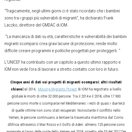
“Tragicamente, negli ultimi giorni ci è stato ricordato che i bambini
sono tra i gruppi più vulnerabili di migranti”, ha dichiarato Frank
Laczko, direttore del GMDAC di IOM.
“La mancanza di dati su età, caratteristiche e vulnerabilità dei bambini
migranti scomparsi crea gravi lacune di protezione; rende molto
difficile creare programmi e politiche progettati per proteggerli. “
L’UNICEF ha contribuito con un capitolo a questo ultimo rapporto e
IOM non vede l’ora di lavorare a stretto contatto con loro in futuro.
Cinque anni di dati sui progetti di migranti scomparsi: altri risultati
chiave
Dal 2014,
Missing Migrants Project
di IOM ha registrato a livello
globale le morti di oltre 32.000 persone. Tra il 2014 e il 2018, oltre 17.900
persone sono morte o scomparse nel Mediterraneo: i resti di quasi i due terzi
di quelle vittime non sono stati recuperati. Nonostante il conflitto nello
Yemen, le persone continuano a tentare la traversata marittima dal Corno
d’Africa attraverso il Mar Rosso e il Golfo di Aden: almeno 125 persone sono
annegate al largo delle coste dello Yemen nel 2018, rispetto alle 53 del 2017.Dei