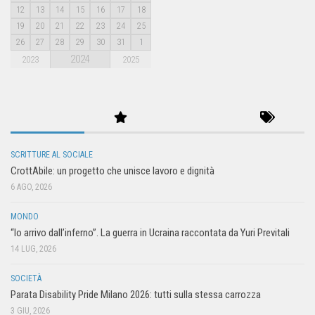
12
13
14
15
16
17
18
19
20
21
22
23
24
25
26
27
28
29
30
31
1
2024
2023
2025
SCRITTURE AL SOCIALE
CrottAbile: un progetto che unisce lavoro e dignità
6 AGO, 2026
MONDO
“Io arrivo dall’inferno”. La guerra in Ucraina raccontata da Yuri Previtali
14 LUG, 2026
SOCIETÀ
Parata Disability Pride Milano 2026: tutti sulla stessa carrozza
3 GIU, 2026