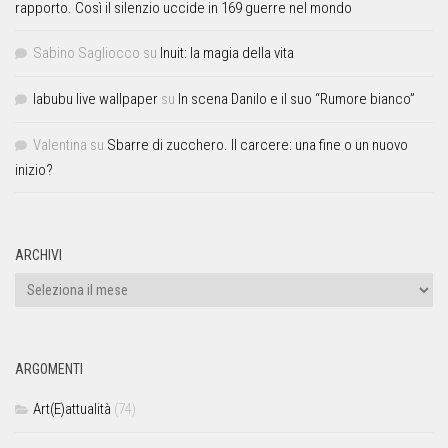
rapporto. Così il silenzio uccide in 169 guerre nel mondo
Sabino Sagliocco
su
Inuit: la magia della vita
labubu live wallpaper
su
In scena Danilo e il suo “Rumore bianco”
Valentina
su
Sbarre di zucchero. Il carcere: una fine o un nuovo
inizio?
ARCHIVI
ARGOMENTI
Art(E)attualità
(74)