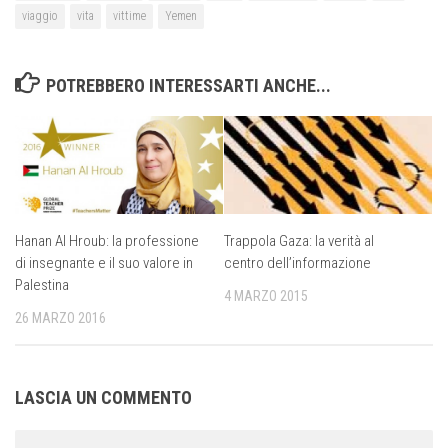
viaggio
vita
vittime
Yemen
POTREBBERO INTERESSARTI ANCHE...
Hanan Al Hroub: la professione
Trappola Gaza: la verità al
di insegnante e il suo valore in
centro dell’informazione
Palestina
4 MARZO 2015
26 MARZO 2016
LASCIA UN COMMENTO