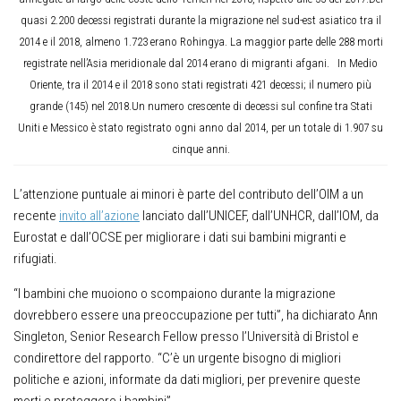
quasi 2.200 decessi registrati durante la migrazione nel sud-est asiatico tra il
2014 e il 2018, almeno 1.723 erano Rohingya. La maggior parte delle 288 morti
registrate nell’Asia meridionale dal 2014 erano di migranti afgani. In Medio
Oriente, tra il 2014 e il 2018 sono stati registrati 421 decessi; il numero più
grande (145) nel 2018.Un numero crescente di decessi sul confine tra Stati
Uniti e Messico è stato registrato ogni anno dal 2014, per un totale di 1.907 su
cinque anni.
L’attenzione puntuale ai minori è parte del contributo dell’OIM a un
recente
invito all’azione
lanciato dall’UNICEF, dall’UNHCR, dall’IOM, da
Eurostat e dall’OCSE per migliorare i dati sui bambini migranti e
rifugiati.
“I bambini che muoiono o scompaiono durante la migrazione
dovrebbero essere una preoccupazione per tutti”, ha dichiarato Ann
Singleton, Senior Research Fellow presso l’Università di Bristol e
condirettore del rapporto. “C’è un urgente bisogno di migliori
politiche e azioni, informate da dati migliori, per prevenire queste