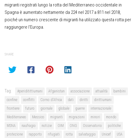
migranti registrati lungo la rotta del Mediterraneo occidentale in
Spagna è aumentato nettamente da 224 nel 2017 a 811 nel 2018,
poiché un numero crescente di migranti ha utilizzato questa rotta per
raggiungere l’Europa.
SHARE
Tag:
#periditittiumani
Afganistan
associazione
attualità
bambini
confine
conflitti
Corno d'Africa
dati
diritti
dirittiumani
frontiere
futuro
giornale
globale
guerre
internazionale
Mediterraneo
Messico
migranti
migrazioni
minori
mondo
MSNA
naufragio
notizie
OIM
ONG
Osservatorio
politiche
protezione
rapporto
rifugiati
rotta
salvataggio
Unicef
USA