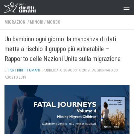
MIGRAZIONI
/
MINORI
/
MONDO
Un bambino ogni giorno: la mancanza di dati
mette a rischio il gruppo più vulnerabile –
Rapporto delle Nazioni Unite sulla migrazione
DI
PER I DIRITTI UMANI
· PUBBLICATO
30 AGOSTO 2019
· AGGIORNATO
30
AGOSTO 2019