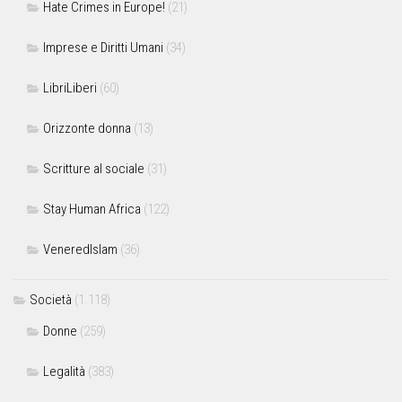
Hate Crimes in Europe!
(21)
Imprese e Diritti Umani
(34)
LibriLiberi
(60)
Orizzonte donna
(13)
Scritture al sociale
(31)
Stay Human Africa
(122)
VeneredIslam
(36)
Società
(1.118)
Donne
(259)
Legalità
(383)