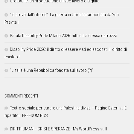
CrottAbile: un progetto che unisce lavoro e dignità
“Io arrivo dall’inferno”. La guerra in Ucraina raccontata da Yuri
Previtali
Parata Disability Pride Milano 2026: tutti sulla stessa carrozza
Disability Pride 2026: il diritto di essere visti ed ascoltati, il diritto di
esistere!
“L’Italia è una Repubblica fondata sul lavoro (?)”
COMMENTI RECENTI
Teatro sociale per curare una Palestina divisa – Pagine Esteri
su
E’
ripartito il FREEDOM BUS
DIRITTI UMANI - CRISI E SPERANZE - My WordPress
su
Il