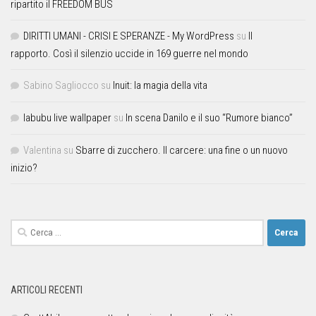
ripartito il FREEDOM BUS
DIRITTI UMANI - CRISI E SPERANZE - My WordPress
su
Il
rapporto. Così il silenzio uccide in 169 guerre nel mondo
Sabino Sagliocco
su
Inuit: la magia della vita
labubu live wallpaper
su
In scena Danilo e il suo “Rumore bianco”
Valentina
su
Sbarre di zucchero. Il carcere: una fine o un nuovo
inizio?
ARTICOLI RECENTI