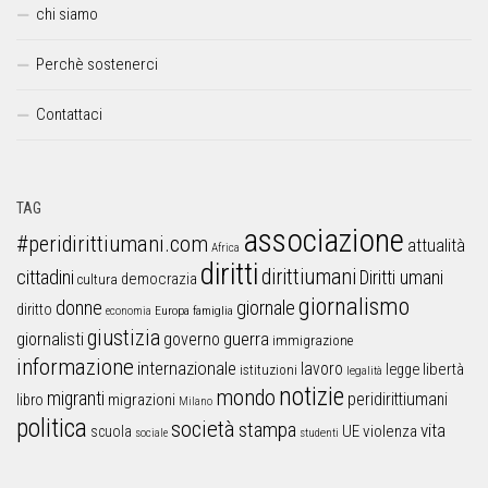
chi siamo
Perchè sostenerci
Contattaci
TAG
associazione
#peridirittiumani.com
attualità
Africa
diritti
dirittiumani
cittadini
Diritti umani
democrazia
cultura
giornalismo
donne
giornale
diritto
Europa
famiglia
economia
giustizia
guerra
giornalisti
governo
immigrazione
informazione
internazionale
lavoro
libertà
legge
istituzioni
legalità
notizie
mondo
migranti
peridirittiumani
libro
migrazioni
Milano
politica
società
stampa
vita
UE
violenza
scuola
sociale
studenti