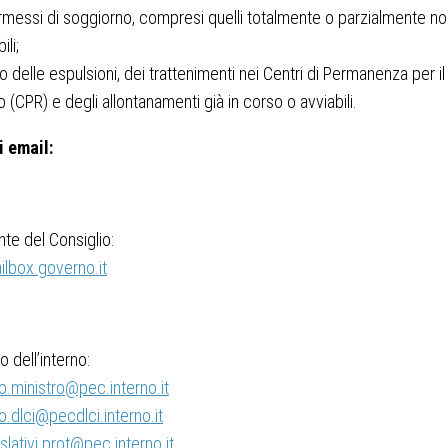
permessi di soggiorno, compresi quelli totalmente o parzialmente n
ili;
o delle espulsioni, dei trattenimenti nei Centri di Permanenza per il
o (CPR) e degli allontanamenti già in corso o avviabili.
i email:
te del Consiglio:
lbox.governo.it
 dell’interno:
o.ministro@pec.interno.it
o.dlci@pecdlci.interno.it
islativi.prot@pec.interno.it