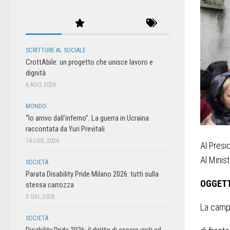
SCRITTURE AL SOCIALE
CrottAbile: un progetto che unisce lavoro e
dignità
6 AGO, 2026
MONDO
“Io arrivo dall’inferno”. La guerra in Ucraina
raccontata da Yuri Previtali
14 LUG, 2026
Al Presi
Al Minis
SOCIETÀ
Parata Disability Pride Milano 2026: tutti sulla
OGGETT
stessa carrozza
3 GIU, 2026
La campa
SOCIETÀ
Disability Pride 2026: il diritto di essere visti ed