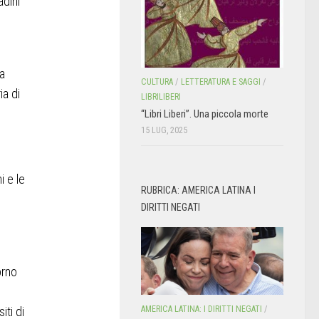
adini
a
CULTURA
/
LETTERATURA E SAGGI
/
ia di
LIBRILIBERI
“Libri Liberi”. Una piccola morte
15 LUG, 2025
i e le
RUBRICA: AMERICA LATINA I
DIRITTI NEGATI
orno
AMERICA LATINA: I DIRITTI NEGATI
/
iti di