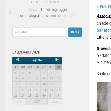
ARTICOLO PRECEDENTE
DI
PER I D
Corso online di Linguaggio
cinematografico: stiamo per partire !
Associaz
chiede d
Sanator
tutte le
Giovedì 
CALENDARIO EVENTI
piattafo
Agosto
Ministero
Lun
Mar
Mer
Gio
Ven
Sab
Dom
29
30
31
1
2
3
4
Basta cop
5
6
7
8
9
10
11
12
13
14
15
16
17
18
19
20
21
22
23
24
25
26
27
28
29
30
31
1
2024
2023
2025