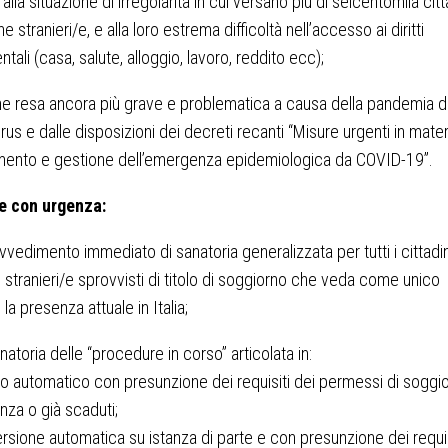
 alla situazione di irregolarità in cui versano più di seicentomila citt
ne stranieri/e, e alla loro estrema difficoltà nell’accesso ai diritti
tali (casa, salute, alloggio, lavoro, reddito ecc);
ne resa ancora più grave e problematica a causa della pandemia d
rus e dalle disposizioni dei decreti recanti “Misure urgenti in mater
mento e gestione dell’emergenza epidemiologica da COVID-19”.
e con urgenza:
vvedimento immediato di sanatoria generalizzata per tutti i cittadin
e stranieri/e sprovvisti di titolo di soggiorno che veda come unico
 la presenza attuale in Italia;
natoria delle “procedure in corso” articolata in:
vo automatico con presunzione dei requisiti dei permessi di soggi
nza o già scaduti;
rsione automatica su istanza di parte e con presunzione dei requis