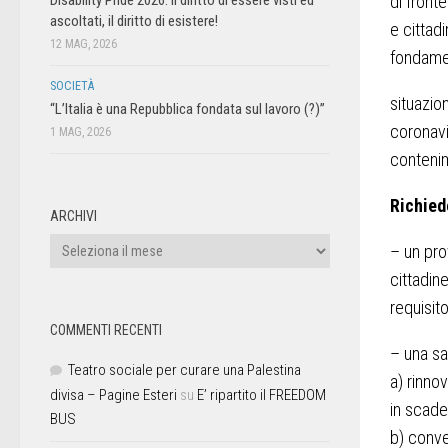
di fronte
ascoltati, il diritto di esistere!
e cittadi
12 MAG, 2026
fondamen
SOCIETÀ
situazio
“L’Italia è una Repubblica fondata sul lavoro (?)”
coronavi
1 MAG, 2026
conteni
Richied
ARCHIVI
– un pro
cittadin
requisito
COMMENTI RECENTI
– una sa
Teatro sociale per curare una Palestina
a) rinno
divisa – Pagine Esteri
su
E’ ripartito il FREEDOM
in scade
BUS
b) conve