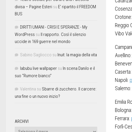
Catanza
divisa – Pagine Esteri
su
E’ ripartito il FREEDOM
Cosenz
BUS
Crotone
Reggio C
DIRITTI UMANI - CRISI E SPERANZE - My
Vibo Val
WordPress
su
Il rapporto. Così il silenzio
uccide in 169 guerre nel mondo
Campan
Sabino Sagliocco
su
Inuit: la magia della vita
Avellino
Beneven
labubu live wallpaper
su
In scena Danilo e il
Caserta
suo “Rumore bianco”
Napoli:
p
Salerno
Valentina
su
Sbarre di zucchero. Il carcere:
una fine o un nuovo inizio?
Emilia 
Bologna
Ferrara:
ARCHIVI
Forlì-Ce