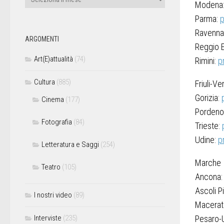
Modena
Parma:
p
Ravenna
ARGOMENTI
Reggio E
Art(E)attualità
(74)
Rimini:
p
Cultura
(885)
Friuli-Ve
Gorizia:
Cinema
(177)
Pordeno
Fotografia
(84)
Trieste:
Udine:
p
Letteratura e Saggi
(254)
Marche
Teatro
(105)
Ancona
Ascoli P
I nostri video
(89)
Macerat
Interviste
(235)
Pesaro-