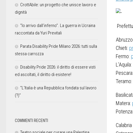
CrottAbile: un progetto che unisce lavoro e
dignità
“Io arrivo dall’inferno”. La guerra in Ucraina
Prefettu
raccontata da Yuri Previtali
Abruzzo
Parata Disability Pride Milano 2026: tutti sulla
Chieti:
p
stessa carrozza
Fermo:
p
L’Aquila:
Disability Pride 2026: il diritto di essere visti
Pescara
ed ascoltati, il diritto di esistere!
Teramo
“L’Italia è una Repubblica fondata sul lavoro
Basilicat
(?)”
Matera:
Potenza
COMMENTI RECENTI
Calabria
Teatro sociale per curare una Palestina