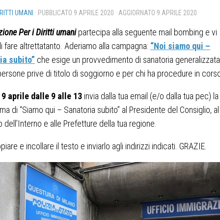
IRITTI UMANI
· PUBBLICATO
9 APRILE 2020
· AGGIORNATO
9 APRILE 2020
ione Per i Diritti umani
partecipa alla seguente mail bombing e vi
i fare altrettatanto. Aderiamo alla campagna:
“Noi siamo qui –
ia subito”
che esige un provvedimento di sanatoria generalizzata
 persone prive di titolo di soggiorno e per chi ha procedure in cors
9 aprile dalle 9 alle 13
invia dalla tua email (e/o dalla tua pec) la
rma di “Siamo qui – Sanatoria subito” al Presidente del Consiglio, al
 dell’Interno e alle Prefetture della tua regione.
iare e incollare il testo e inviarlo agli indirizzi indicati. GRAZIE.