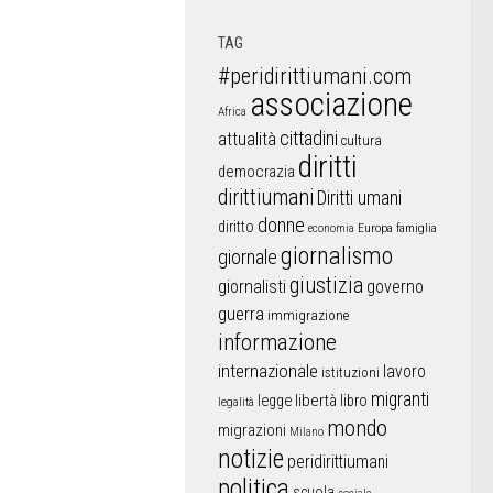
TAG
#peridirittiumani.com
associazione
Africa
cittadini
attualità
cultura
diritti
democrazia
dirittiumani
Diritti umani
donne
diritto
Europa
famiglia
economia
giornalismo
giornale
giustizia
giornalisti
governo
guerra
immigrazione
informazione
internazionale
lavoro
istituzioni
migranti
libertà
libro
legge
legalità
mondo
migrazioni
Milano
notizie
peridirittiumani
politica
scuola