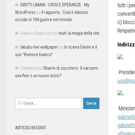
DIRITTI UMANI - CRISI E SPERANZE - My
tutti i 
WordPress
su
Il rapporto. Così il silenzio
convertib
uccide in 169 guerre nel mondo
c) blocc
Rimpatri
Sabino Sagliocco
su
Inuit: la magia della vita
Indirizz
labubu live wallpaper
su
In scena Danilo e il
suo “Rumore bianco”
Valentina
su
Sbarre di zucchero. Il carcere:
Presiden
una fine o un nuovo inizio?
usg@mai
Ministero
gabinett
gabinett
ARTICOLI RECENTI
affarileg