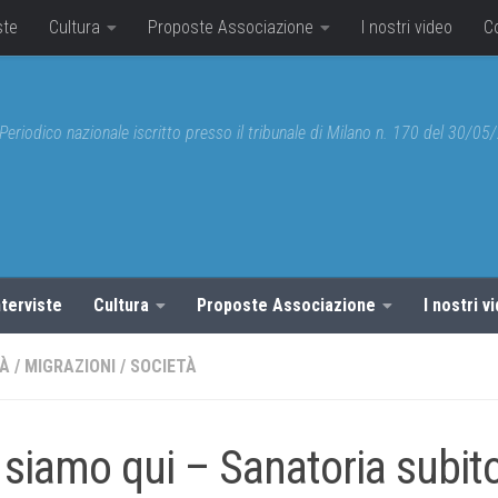
ste
Cultura
Proposte Associazione
I nostri video
C
Periodico nazionale iscritto presso il tribunale di Milano n. 170 del 30/0
nterviste
Cultura
Proposte Associazione
I nostri v
TÀ
/
MIGRAZIONI
/
SOCIETÀ
 siamo qui – Sanatoria subit