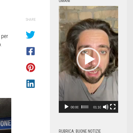
UMANI
Video
Player
SHARE
 per
o.
00:00
01:10
RUBRICA: BUONE NOTIZIE