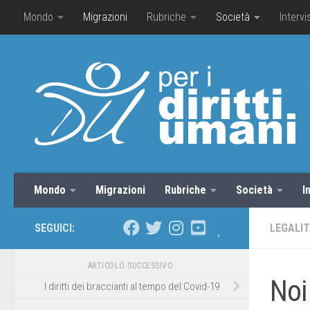
Mondo
Migrazioni
Rubriche
Società
Intervi
Mondo
Migrazioni
Rubriche
Società
I
SEGUICI:
LEGALI
ARTICOLO SUCCESSIVO
Noi
I diritti dei braccianti al tempo del Covid-19