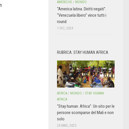
AMERICHE
/
MONDO
on
“America latina. Diritti negati”.
“Venezuela libero” vince tutti i
round
1 DIC, 2024
RUBRICA: STAY HUMAN AFRICA
AFRICA
/
MONDO
/
STAY HUMAN
AFRICA
“Stay human. Africa”. Un sito per le
persone scomparse del Mali e non
solo
24 MAG, 2025