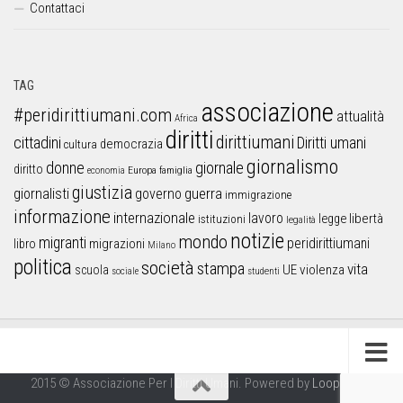
Contattaci
TAG
associazione
#peridirittiumani.com
attualità
Africa
diritti
dirittiumani
cittadini
Diritti umani
democrazia
cultura
giornalismo
donne
giornale
diritto
Europa
famiglia
economia
giustizia
guerra
giornalisti
governo
immigrazione
informazione
internazionale
lavoro
libertà
legge
istituzioni
legalità
notizie
mondo
migranti
peridirittiumani
libro
migrazioni
Milano
politica
società
stampa
vita
UE
violenza
scuola
sociale
studenti
2015 © Associazione Per I Diritti Umani. Powered by
Looproject