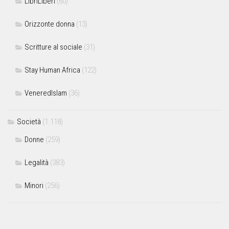
LibriLiberi
(60)
Orizzonte donna
(13)
Scritture al sociale
(31)
Stay Human Africa
(122)
VeneredIslam
(36)
Società
(1.118)
Donne
(259)
Legalità
(383)
Minori
(256)