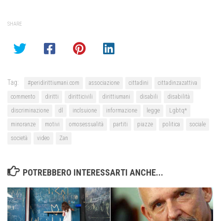
SHARE
Tag:
#peridirittiumani.com
associazione
cittadini
cittadinzazattiva
commento
diritti
diritticivili
dirittiumani
disabili
disabilità
discriminazione
dl
inclsuione
informazione
legge
Lgbtq*
minoranze
motivi
omosessualità
partiti
piazze
politica
sociale
società
video
Zan
POTREBBERO INTERESSARTI ANCHE...