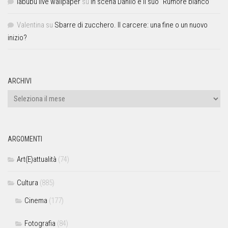
labubu live wallpaper
su
In scena Danilo e il suo “Rumore bianco”
Valentina
su
Sbarre di zucchero. Il carcere: una fine o un nuovo
inizio?
ARCHIVI
ARGOMENTI
Art(E)attualità
(74)
Cultura
(885)
Cinema
(177)
Fotografia
(84)