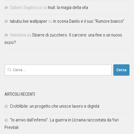
Sabino Sagliocco
su
Inuit: la magia della vita
labubu live wallpaper
su
In scena Danilo e il suo “Rumore bianco”
Valentina
su
Sbarre di zucchero. Il carcere: una fine o un nuovo
inizio?
ARTICOLI RECENTI
CrottAbile: un progetto che unisce lavoro e dignità
“Io arrivo dall’inferno”. La guerra in Ucraina raccontata da Yuri
Previtali