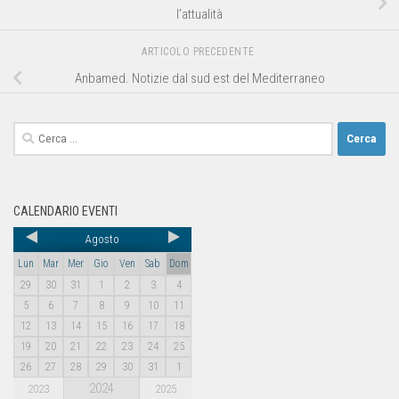
l’attualità
ARTICOLO PRECEDENTE
Anbamed. Notizie dal sud est del Mediterraneo
CALENDARIO EVENTI
Agosto
Lun
Mar
Mer
Gio
Ven
Sab
Dom
29
30
31
1
2
3
4
5
6
7
8
9
10
11
12
13
14
15
16
17
18
19
20
21
22
23
24
25
26
27
28
29
30
31
1
2024
2023
2025