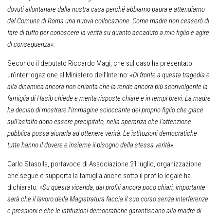
dovuti allontanare dalla nostra casa perché abbiamo paura e attendiamo
dal Comune di Roma una nuova collocazione. Come madre non cesserò di
fare di tutto per conoscere la verità su quanto accaduto a mio figlio e agire
di conseguenza».
Secondo il deputato Riccardo Magi, che sul caso ha presentato
un’interrogazione al Ministero dell’Interno:
«Di fronte a questa tragedia e
alla dinamica ancora non chiarita che la rende ancora più sconvolgente la
famiglia di Hasib chiede e merita risposte chiare e in tempi brevi. La madre
ha deciso di mostrare l’immagine scioccante del proprio figlio che giace
sull’asfalto dopo essere precipitato, nella speranza che l’attenzione
pubblica possa aiutarla ad ottenere verità. Le istituzioni democratiche
tutte hanno il dovere e insieme il bisogno della stessa verità».
Carlo Stasolla, portavoce di Associazione 21 luglio, organizzazione
che segue e supporta la famiglia anche sotto il profilo legale ha
dichiarato
: «Su questa vicenda, dai profili ancora poco chiari, importante
sarà che il lavoro della Magistratura faccia il suo corso senza interferenze
e pressioni e che le istituzioni democratiche garantiscano alla madre di