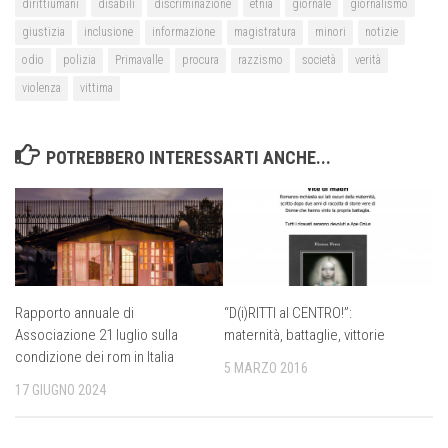
dirittiumani
disabili
discriminazione
etnia
giornale
giornalismo
giustizia
inclusione
informazione
magistratura
minori
notizie
odio
polizia
Primavalle
procura
razzismo
società
verità
violenza
vittima
POTREBBERO INTERESSARTI ANCHE...
Rapporto annuale di
“D(i)RITTI al CENTRO!”:
Associazione 21 luglio sulla
maternità, battaglie, vittorie
condizione dei rom in Italia
5 MARZO 2016
17 GIUGNO 2024