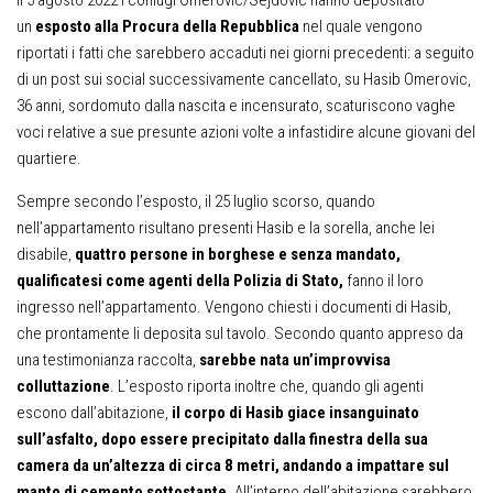
Il 5 agosto 2022 i coniugi Omerovic/Sejdovic hanno depositato
un
esposto alla Procura della Repubblica
nel quale vengono
riportati i fatti che sarebbero accaduti nei giorni precedenti: a seguito
di un post sui social successivamente cancellato, su Hasib Omerovic,
36 anni, sordomuto dalla nascita e incensurato, scaturiscono vaghe
voci relative a sue presunte azioni volte a infastidire alcune giovani del
quartiere.
Sempre secondo l’esposto, il 25 luglio scorso, quando
nell’appartamento risultano presenti Hasib e la sorella, anche lei
disabile,
quattro persone in borghese e senza mandato,
qualificatesi come agenti della Polizia di Stato,
fanno il loro
ingresso nell’appartamento. Vengono chiesti i documenti di Hasib,
che prontamente li deposita sul tavolo. Secondo quanto appreso da
una testimonianza raccolta,
sarebbe nata un’improvvisa
colluttazione
. L’esposto riporta inoltre che, quando gli agenti
escono dall’abitazione,
il corpo di Hasib giace insanguinato
sull’asfalto, dopo essere precipitato dalla finestra della sua
camera da un’altezza di circa 8 metri, andando a impattare sul
manto di cemento sottostante
. All’interno dell’abitazione sarebbero