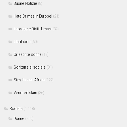
Buone Notizie
(8)
Hate Crimes in Europe!
(21)
Imprese e Diritti Umani
(34)
LibriLiberi
(60)
Orizzonte donna
(13)
Scritture al sociale
(31)
Stay Human Africa
(122)
VeneredIslam
(36)
Società
(1.118)
Donne
(259)