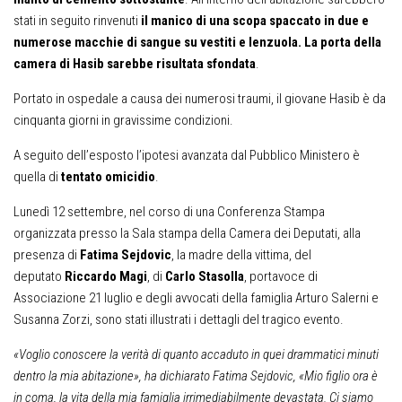
stati in seguito rinvenuti
il manico di una scopa spaccato in due e
numerose macchie di sangue su vestiti e lenzuola. La porta della
camera di Hasib sarebbe risultata sfondata
.
Portato in ospedale a causa dei numerosi traumi, il giovane Hasib è da
cinquanta giorni in gravissime condizioni.
A seguito dell’esposto l’ipotesi avanzata dal Pubblico Ministero è
quella di
tentato omicidio
.
Lunedì 12 settembre, nel corso di una Conferenza Stampa
organizzata presso la Sala stampa della Camera dei Deputati, alla
presenza di
Fatima Sejdovic
, la madre della vittima, del
deputato
Riccardo Magi
, di
Carlo Stasolla
, portavoce di
Associazione 21 luglio e degli avvocati della famiglia Arturo Salerni e
Susanna Zorzi, sono stati illustrati i dettagli del tragico evento.
«Voglio conoscere la verità di quanto accaduto in quei drammatici minuti
dentro la mia abitazione», ha dichiarato Fatima Sejdovic, «Mio figlio ora è
in coma, la vita della mia famiglia irrimediabilmente devastata. Ci siamo