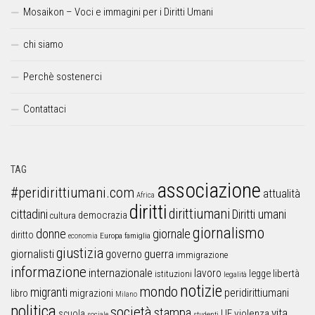
Mosaikon – Voci e immagini per i Diritti Umani
chi siamo
Perchè sostenerci
Contattaci
TAG
associazione
#peridirittiumani.com
attualità
Africa
diritti
dirittiumani
cittadini
Diritti umani
democrazia
cultura
giornalismo
donne
giornale
diritto
Europa
famiglia
economia
giustizia
guerra
giornalisti
governo
immigrazione
informazione
internazionale
lavoro
libertà
legge
istituzioni
legalità
notizie
mondo
migranti
peridirittiumani
libro
migrazioni
Milano
politica
società
stampa
vita
UE
violenza
scuola
sociale
studenti