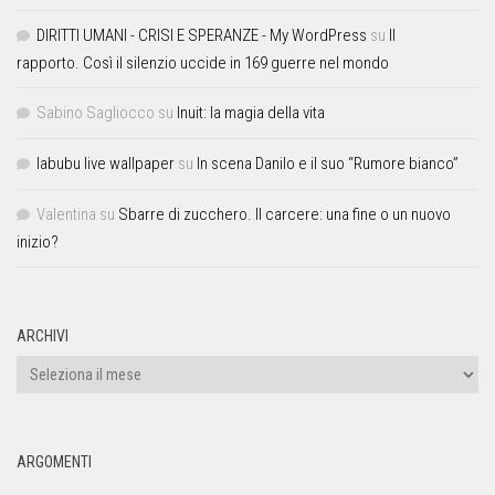
DIRITTI UMANI - CRISI E SPERANZE - My WordPress
su
Il
rapporto. Così il silenzio uccide in 169 guerre nel mondo
Sabino Sagliocco
su
Inuit: la magia della vita
labubu live wallpaper
su
In scena Danilo e il suo “Rumore bianco”
Valentina
su
Sbarre di zucchero. Il carcere: una fine o un nuovo
inizio?
ARCHIVI
ARGOMENTI