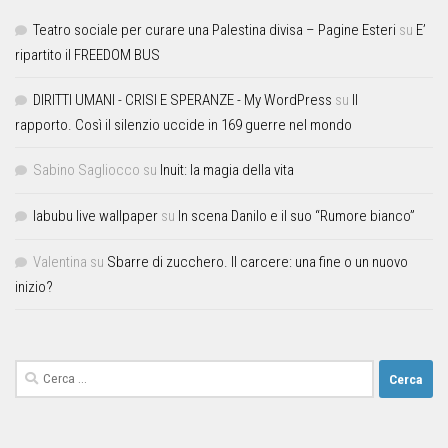
Teatro sociale per curare una Palestina divisa – Pagine Esteri
su
E’
ripartito il FREEDOM BUS
DIRITTI UMANI - CRISI E SPERANZE - My WordPress
su
Il
rapporto. Così il silenzio uccide in 169 guerre nel mondo
Sabino Sagliocco
su
Inuit: la magia della vita
labubu live wallpaper
su
In scena Danilo e il suo “Rumore bianco”
Valentina
su
Sbarre di zucchero. Il carcere: una fine o un nuovo
inizio?