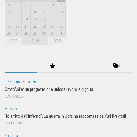
29
30
31
1
2
3
4
5
6
7
8
9
10
11
12
13
14
15
16
17
18
19
20
21
22
23
24
25
26
27
28
29
30
31
1
2024
2023
2025
SCRITTURE AL SOCIALE
CrottAbile: un progetto che unisce lavoro e dignità
6 AGO, 2026
MONDO
“Io arrivo dall’inferno”. La guerra in Ucraina raccontata da Yuri Previtali
14 LUG, 2026
SOCIETÀ