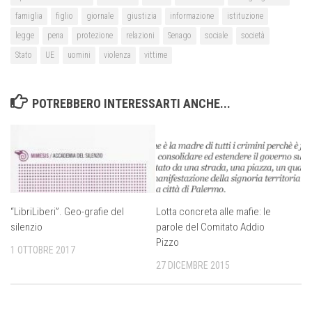
famiglia
figlio
giornale
giustizia
informazione
istituzione
legge
pena
protezione
relazioni
Senago
sociale
società
Stato
UE
uomini
violenza
vittime
POTREBBERO INTERESSARTI ANCHE...
“LibriLiberi”. Geo-grafie del
Lotta concreta alle mafie: le
silenzio
parole del Comitato Addio
Pizzo
1 OTTOBRE 2017
27 DICEMBRE 2015