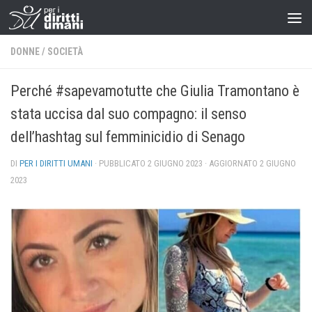
DONNE
/
SOCIETÀ
Perché #sapevamotutte che Giulia Tramontano è
stata uccisa dal suo compagno: il senso
dell’hashtag sul femminicidio di Senago
DI
PER I DIRITTI UMANI
· PUBBLICATO
2 GIUGNO 2023
· AGGIORNATO
2 GIUGNO
2023