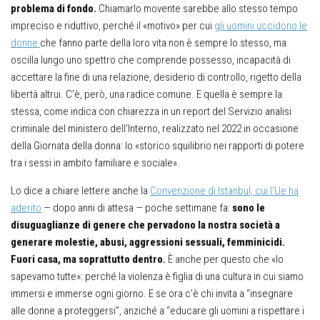
problema di fondo.
Chiamarlo movente sarebbe allo stesso tempo
impreciso e riduttivo, perché il «motivo» per cui
gli uomini uccidono le
donne
che fanno parte della loro vita non è sempre lo stesso, ma
oscilla lungo uno spettro che comprende possesso, incapacità di
accettare la fine di una relazione, desiderio di controllo, rigetto della
libertà altrui. C’è, però, una radice comune. E quella è sempre la
stessa, come indica con chiarezza in un report del Servizio analisi
criminale del ministero dell’Interno, realizzato nel 2022 in occasione
della Giornata della donna: lo «storico squilibrio nei rapporti di potere
tra i sessi in ambito familiare e sociale».
Lo dice a chiare lettere anche la
Convenzione di Istanbul, cui l’Ue ha
aderito
— dopo anni di attesa — poche settimane fa:
sono le
disuguaglianze di genere che pervadono la nostra società a
generare molestie, abusi, aggressioni sessuali, femminicidi.
Fuori casa, ma soprattutto dentro.
È anche per questo che «lo
sapevamo tutte»: perché la violenza è figlia di una cultura in cui siamo
immersi e immerse ogni giorno. E se ora c’è chi invita a “insegnare
alle donne a proteggersi”, anziché a “educare gli uomini a rispettare i