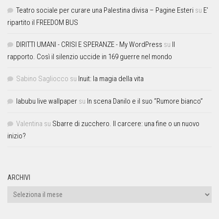
Teatro sociale per curare una Palestina divisa – Pagine Esteri
su
E’
ripartito il FREEDOM BUS
DIRITTI UMANI - CRISI E SPERANZE - My WordPress
su
Il
rapporto. Così il silenzio uccide in 169 guerre nel mondo
Sabino Sagliocco
su
Inuit: la magia della vita
labubu live wallpaper
su
In scena Danilo e il suo “Rumore bianco”
Valentina
su
Sbarre di zucchero. Il carcere: una fine o un nuovo
inizio?
ARCHIVI