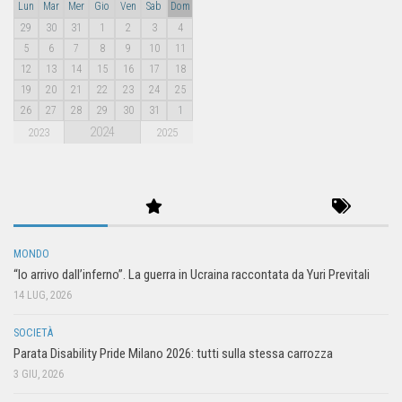
Lun
Mar
Mer
Gio
Ven
Sab
Dom
29
30
31
1
2
3
4
5
6
7
8
9
10
11
12
13
14
15
16
17
18
19
20
21
22
23
24
25
26
27
28
29
30
31
1
2024
2023
2025
MONDO
“Io arrivo dall’inferno”. La guerra in Ucraina raccontata da Yuri Previtali
14 LUG, 2026
SOCIETÀ
Parata Disability Pride Milano 2026: tutti sulla stessa carrozza
3 GIU, 2026