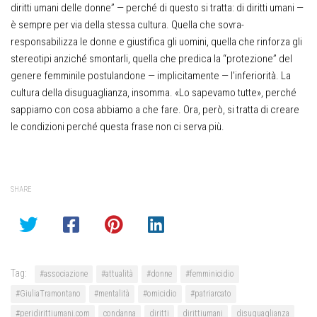
diritti umani delle donne” — perché di questo si tratta: di diritti umani —
è sempre per via della stessa cultura. Quella che sovra-
responsabilizza le donne e giustifica gli uomini, quella che rinforza gli
stereotipi anziché smontarli, quella che predica la “protezione” del
genere femminile postulandone — implicitamente — l’inferiorità. La
cultura della disuguaglianza, insomma. «Lo sapevamo tutte», perché
sappiamo con cosa abbiamo a che fare. Ora, però, si tratta di creare
le condizioni perché questa frase non ci serva più.
SHARE
Tag:
#associazione
#attualità
#donne
#femminicidio
#GiuliaTramontano
#mentalità
#omicidio
#patriarcato
#peridirittiumani.com
condanna
diritti
dirittiumani
disuguaglianza