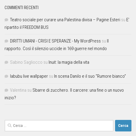
COMMENTI RECENTI
Teatro sociale per curare una Palestina divisa – Pagine Esteri
su
E’
ripartito il FREEDOM BUS
DIRITTI UMANI - CRISI E SPERANZE - My WordPress
su
Il
rapporto. Così il silenzio uccide in 169 guerre nel mondo
Sabino Sagliocco
su
Inuit: la magia della vita
labubu live wallpaper
su
In scena Danilo e il suo “Rumore bianco”
Valentina
su
Sbarre di zucchero. Il carcere: una fine o un nuovo
inizio?