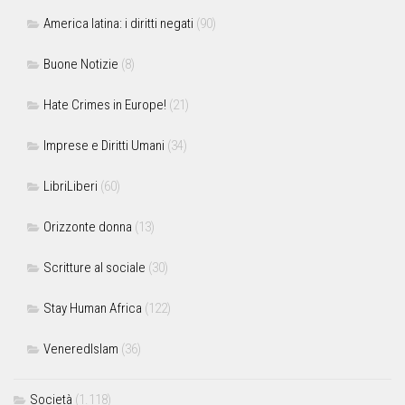
America latina: i diritti negati
(90)
Buone Notizie
(8)
Hate Crimes in Europe!
(21)
Imprese e Diritti Umani
(34)
LibriLiberi
(60)
Orizzonte donna
(13)
Scritture al sociale
(30)
Stay Human Africa
(122)
VeneredIslam
(36)
Società
(1.118)