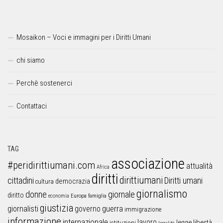
Mosaikon – Voci e immagini per i Diritti Umani
chi siamo
Perchè sostenerci
Contattaci
TAG
associazione
#peridirittiumani.com
attualità
Africa
diritti
dirittiumani
cittadini
Diritti umani
democrazia
cultura
giornalismo
donne
giornale
diritto
Europa
famiglia
economia
giustizia
guerra
giornalisti
governo
immigrazione
informazione
internazionale
lavoro
libertà
legge
istituzioni