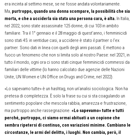
era incinta al settimo mese, se ne fosse andata volontariamente.
Ma,
purtroppo, quando una donna scompare, la possibilità che sia
morta, e che a ucciderla sia stata una persona cara, è alta.
In Italia,
nel 2022, sono state assassinate 125 donne, di cui 103 in ambito
familiare. Tra il 1° gennaio e il 28 maggio di quest’anno, i femminicidi
sono stati 45: in ventidue casi, a uccidere è stato il partner o l’ex
partner. Sono dati in linea con quelli degli anni passati. E mettono a
fuoco un fenomeno che non si limita solo al nostro Paese: nel 2021, in
tutto il mondo, ogni ora ci sono stati cinque femminicidi commessi da
familiari delle vittime (lo hanno calcolato due agenzie delle Nazioni
Unite, UN Women e UN Office on Drugs and Crime, nel 2022).
«Lo sapevamo tutte» è un hashtag, non un’analisi sociologica. Non ha
pretesa di completezza. È solo la frase su cui si sta coagulando un
sentimento popolare che mescola rabbia, amarezza e frustrazione,
ma purtroppo anche rassegnazione.
«Lo sapevamo» tutte e tutti
perché, purtroppo, ci siamo ormai abituati a un copione che
sembra ripetersi di continuo, con variazioni minime. Cambiano le
circostanze, le armi del delitto, i luoghi. Non cambia, però, il