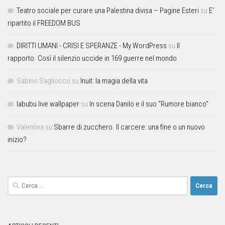
Teatro sociale per curare una Palestina divisa – Pagine Esteri
su
E’
ripartito il FREEDOM BUS
DIRITTI UMANI - CRISI E SPERANZE - My WordPress
su
Il
rapporto. Così il silenzio uccide in 169 guerre nel mondo
Sabino Sagliocco
su
Inuit: la magia della vita
labubu live wallpaper
su
In scena Danilo e il suo “Rumore bianco”
Valentina
su
Sbarre di zucchero. Il carcere: una fine o un nuovo
inizio?