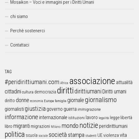
Mosaikon – Voci e immagini per i Diritti Umani
chi siamo
Perchè sostenerci
Contattaci
TAG
associazione
#peridirittiumani.com
attualità
Africa
diritti
dirittiumani
cittadini
Diritti umani
democrazia
cultura
giornalismo
donne
giornale
diritto
Europa
famiglia
economia
giustizia
guerra
giornalisti
governo
immigrazione
informazione
internazionale
lavoro
libertà
legge
istituzioni
legalità
notizie
mondo
migranti
peridirittiumani
libro
migrazioni
Milano
politica
società
stampa
vita
UE
violenza
scuola
sociale
studenti