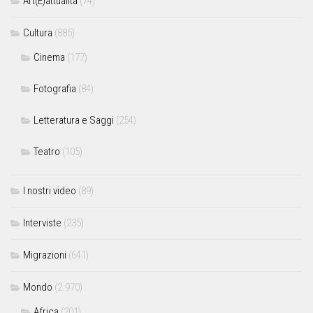
Art(E)attualità
(74)
Cultura
(885)
Cinema
(177)
Fotografia
(84)
Letteratura e Saggi
(254)
Teatro
(105)
I nostri video
(89)
Interviste
(235)
Migrazioni
(641)
Mondo
(2.970)
Africa
(201)