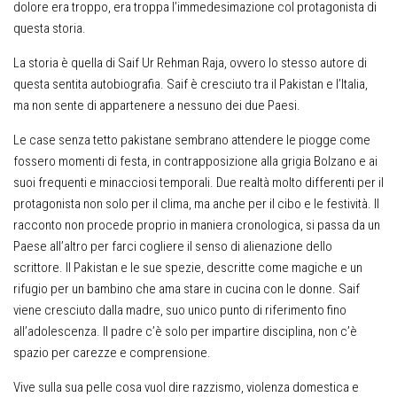
dolore era troppo, era troppa l’immedesimazione col protagonista di
questa storia.
La storia è quella di Saif Ur Rehman Raja, ovvero lo stesso autore di
questa sentita autobiografia. Saif è cresciuto tra il Pakistan e l’Italia,
ma non sente di appartenere a nessuno dei due Paesi.
Le case senza tetto pakistane sembrano attendere le piogge come
fossero momenti di festa, in contrapposizione alla grigia Bolzano e ai
suoi frequenti e minacciosi temporali. Due realtà molto differenti per il
protagonista non solo per il clima, ma anche per il cibo e le festività. Il
racconto non procede proprio in maniera cronologica, si passa da un
Paese all’altro per farci cogliere il senso di alienazione dello
scrittore. Il Pakistan e le sue spezie, descritte come magiche e un
rifugio per un bambino che ama stare in cucina con le donne. Saif
viene cresciuto dalla madre, suo unico punto di riferimento fino
all’adolescenza. Il padre c’è solo per impartire disciplina, non c’è
spazio per carezze e comprensione.
Vive sulla sua pelle cosa vuol dire razzismo, violenza domestica e