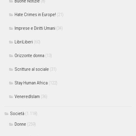
Buone Notizie
(8)
Hate Crimes in Europe!
(21)
Imprese e Diritti Umani
(34)
LibriLiberi
(60)
Orizzonte donna
(13)
Scritture al sociale
(31)
Stay Human Africa
(122)
VeneredIslam
(36)
Società
(1.118)
Donne
(259)