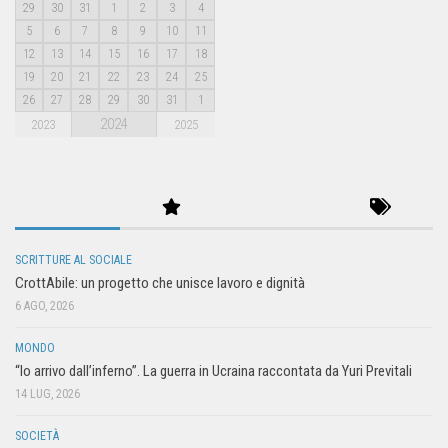
29
30
31
1
2
3
4
5
6
7
8
9
10
11
12
13
14
15
16
17
18
19
20
21
22
23
24
25
26
27
28
29
30
31
1
2024
2023
2025
SCRITTURE AL SOCIALE
CrottAbile: un progetto che unisce lavoro e dignità
6 AGO, 2026
MONDO
“Io arrivo dall’inferno”. La guerra in Ucraina raccontata da Yuri Previtali
14 LUG, 2026
SOCIETÀ