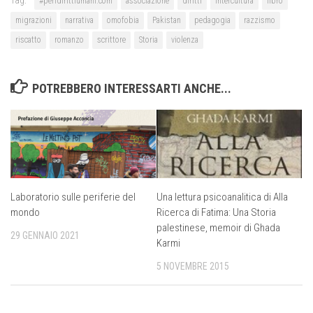
#peridirittiumani.com
associazione
diritti
intercultura
libro
migrazioni
narrativa
omofobia
Pakistan
pedagogia
razzismo
riscatto
romanzo
scrittore
Storia
violenza
POTREBBERO INTERESSARTI ANCHE...
Laboratorio sulle periferie del
Una lettura psicoanalitica di Alla
mondo
Ricerca di Fatima: Una Storia
palestinese, memoir di Ghada
29 GENNAIO 2021
Karmi
5 NOVEMBRE 2015