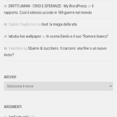
DIRITTI UMANI - CRISI E SPERANZE - My WordPress
su
Il
rapporto. Così il silenzio uccide in 169 guerre nel mondo
Sabino Sagliocco
su
Inuit: la magia della vita
labubu live wallpaper
su
In scena Danilo e il suo “Rumore bianco”
Valentina
su
Sbarre di zucchero. Il carcere: una fine o un nuovo
inizio?
ARCHIVI
ARGOMENTI