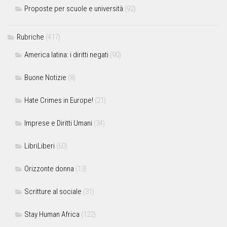
Proposte per scuole e università
(92)
Rubriche
(417)
America latina: i diritti negati
(90)
Buone Notizie
(8)
Hate Crimes in Europe!
(21)
Imprese e Diritti Umani
(34)
LibriLiberi
(60)
Orizzonte donna
(13)
Scritture al sociale
(31)
Stay Human Africa
(122)