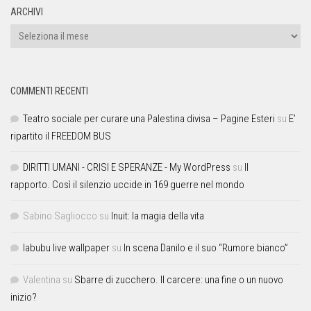
ARCHIVI
COMMENTI RECENTI
Teatro sociale per curare una Palestina divisa – Pagine Esteri
su
E’
ripartito il FREEDOM BUS
DIRITTI UMANI - CRISI E SPERANZE - My WordPress
su
Il
rapporto. Così il silenzio uccide in 169 guerre nel mondo
Sabino Sagliocco
su
Inuit: la magia della vita
labubu live wallpaper
su
In scena Danilo e il suo “Rumore bianco”
Valentina
su
Sbarre di zucchero. Il carcere: una fine o un nuovo
inizio?