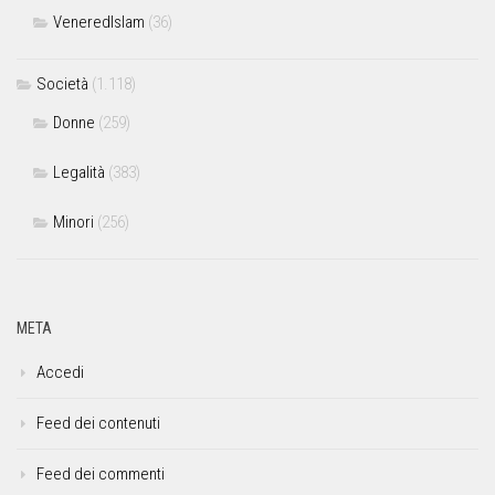
VeneredIslam
(36)
Società
(1.118)
Donne
(259)
Legalità
(383)
Minori
(256)
META
Accedi
Feed dei contenuti
Feed dei commenti