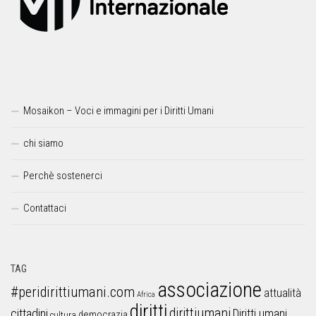
Mosaikon – Voci e immagini per i Diritti Umani
chi siamo
Perchè sostenerci
Contattaci
TAG
associazione
#peridirittiumani.com
attualità
Africa
diritti
dirittiumani
cittadini
Diritti umani
democrazia
cultura