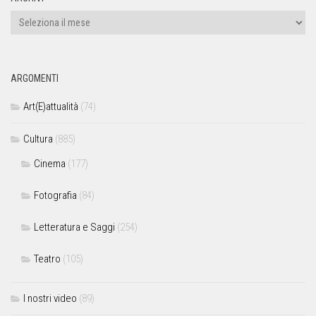
ARGOMENTI
Art(E)attualità
(74)
Cultura
(885)
Cinema
(177)
Fotografia
(84)
Letteratura e Saggi
(254)
Teatro
(105)
I nostri video
(89)