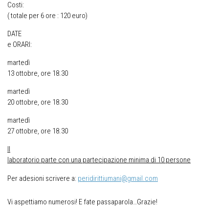
Costi:
( totale per 6 ore : 120 euro)
DATE
e ORARI:
martedì
13 ottobre, ore 18.30
martedì
20 ottobre, ore 18.30
martedì
27 ottobre, ore 18.30
Il
laboratorio parte con una partecipazione minima di 10 persone
Per adesioni scrivere a:
peridirittiumani@gmail.com
Vi aspettiamo numerosi! E fate passaparola…Grazie!