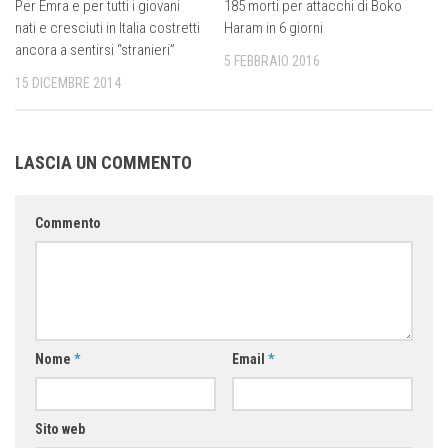
Per Emra e per tutti i giovani
185 morti per attacchi di Boko
nati e cresciuti in Italia costretti
Haram in 6 giorni
ancora a sentirsi “stranieri”
5 FEBBRAIO 2016
15 DICEMBRE 2014
LASCIA UN COMMENTO
Commento
Nome
*
Email
*
Sito web