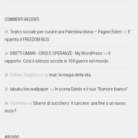
COMMENTI RECENTI
Teatro sociale per curare una Palestina divisa – Pagine Esteri
su
E’
ripartito il FREEDOM BUS
DIRITTI UMANI - CRISI E SPERANZE - My WordPress
su
Il
rapporto. Così il silenzio uccide in 169 guerre nel mondo
Sabino Sagliocco
su
Inuit: la magia della vita
labubu live wallpaper
su
In scena Danilo e il suo “Rumore bianco”
Valentina
su
Sbarre di zucchero. Il carcere: una fine o un nuovo
inizio?
ARCHIVI