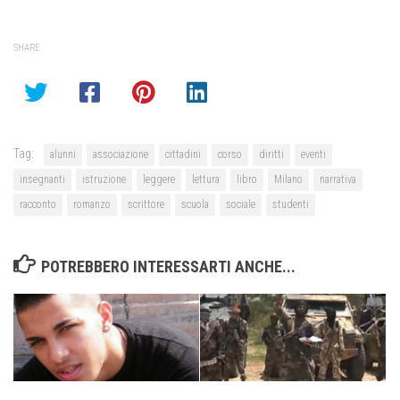
SHARE
Tag:
alunni
associazione
cittadini
corso
diritti
eventi
insegnanti
istruzione
leggere
lettura
libro
Milano
narrativa
racconto
romanzo
scrittore
scuola
sociale
studenti
POTREBBERO INTERESSARTI ANCHE...