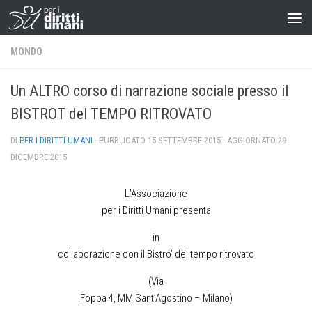
MONDO
Un ALTRO corso di narrazione sociale presso il
BISTROT del TEMPO RITROVATO
DI
PER I DIRITTI UMANI
· PUBBLICATO
15 SETTEMBRE 2015
· AGGIORNATO
29
DICEMBRE 2015
L’Associazione
per i Diritti Umani presenta
in
collaborazione con il Bistro’ del tempo ritrovato
(Via
Foppa 4, MM Sant’Agostino – Milano)