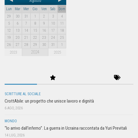
Agosto
Lun
Mar
Mer
Gio
Ven
Sab
Dom
29
30
31
1
2
3
4
5
6
7
8
9
10
11
12
13
14
15
16
17
18
19
20
21
22
23
24
25
26
27
28
29
30
31
1
2024
2023
2025
SCRITTURE AL SOCIALE
CrottAbile: un progetto che unisce lavoro e dignità
6 AGO, 2026
MONDO
“Io arrivo dall’inferno”. La guerra in Ucraina raccontata da Yuri Previtali
14 LUG, 2026