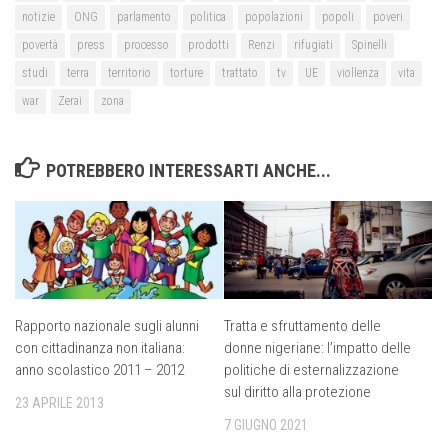
notizie
ONG
parlamento
politica
popolazioni
popoli
poveri
povertà
press
processo
prodotti
Renzi
rifugiati
Spinelli
studi
terra
territorio
torture
trattato
tv
UE
viollenza
vita
war
Zerai
zona
POTREBBERO INTERESSARTI ANCHE...
Rapporto nazionale sugli alunni
Tratta e sfruttamento delle
con cittadinanza non italiana:
donne nigeriane: l’impatto delle
anno scolastico 2011 – 2012
politiche di esternalizzazione
sul diritto alla protezione
23 APRILE 2013
7 GIUGNO 2021