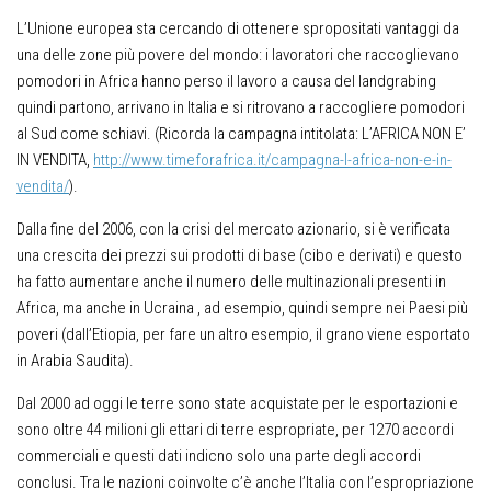
L’Unione europea sta cercando di ottenere spropositati vantaggi da
una delle zone più povere del mondo: i lavoratori che raccoglievano
pomodori in Africa hanno perso il lavoro a causa del landgrabing
quindi partono, arrivano in Italia e si ritrovano a raccogliere pomodori
al Sud come schiavi. (Ricorda la campagna intitolata: L’AFRICA NON E’
IN VENDITA,
http://www.timeforafrica.it/campagna-l-africa-non-e-in-
vendita/
).
Dalla fine del 2006, con la crisi del mercato azionario, si è verificata
una crescita dei prezzi sui prodotti di base (cibo e derivati) e questo
ha fatto aumentare anche il numero delle multinazionali presenti in
Africa, ma anche in Ucraina , ad esempio, quindi sempre nei Paesi più
poveri (dall’Etiopia, per fare un altro esempio, il grano viene esportato
in Arabia Saudita).
Dal 2000 ad oggi le terre sono state acquistate per le esportazioni e
sono oltre 44 milioni gli ettari di terre espropriate, per 1270 accordi
commerciali e questi dati indicno solo una parte degli accordi
conclusi. Tra le nazioni coinvolte c’è anche l’Italia con l’espropriazione