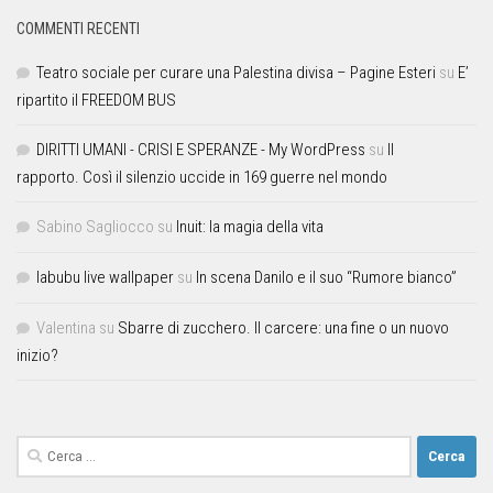
COMMENTI RECENTI
Teatro sociale per curare una Palestina divisa – Pagine Esteri
su
E’
ripartito il FREEDOM BUS
DIRITTI UMANI - CRISI E SPERANZE - My WordPress
su
Il
rapporto. Così il silenzio uccide in 169 guerre nel mondo
Sabino Sagliocco
su
Inuit: la magia della vita
labubu live wallpaper
su
In scena Danilo e il suo “Rumore bianco”
Valentina
su
Sbarre di zucchero. Il carcere: una fine o un nuovo
inizio?