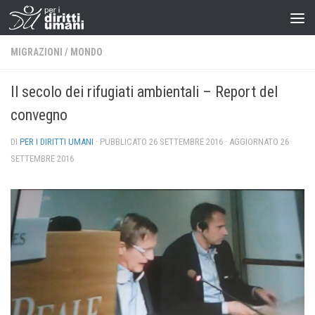
MIGRAZIONI
/
MONDO
Il secolo dei rifugiati ambientali – Report del
convegno
DI
PER I DIRITTI UMANI
· PUBBLICATO
26 SETTEMBRE 2016
· AGGIORNATO
26
SETTEMBRE 2016