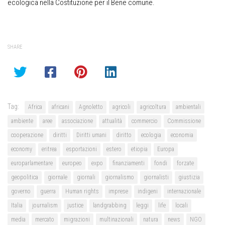
ecologica nella Costituzione per il Bene comune.
SHARE
Tag:
Africa
africani
Agnoletto
agricoli
agricoltura
ambientali
ambiente
aree
associazione
attualità
commercio
Commissione
cooperazione
diritti
Diritti umani
diritto
ecologia
economia
economy
eritrea
esportazioni
estero
etiopia
Europa
europarlamentare
europeo
expo
finanziamenti
fondi
forzate
geopolitica
giornale
giornali
giornalismo
giornalisti
giustizia
governo
guerra
Human rights
imprese
indigeni
internazionale
Italia
journalism
justice
landgrabbing
leggi
life
locali
media
mercato
migrazioni
multinazionali
natura
news
NGO