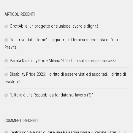
ARTICOLI RECENTI
CrottAbile: un progetto che unisce lavoro e dignità
“Io arrivo dall’inferno”. La guerra in Ucraina raccontata da Yuri
Previtali
Parata Disability Pride Milano 2026: tutti sulla stessa carrozza
Disability Pride 2026: il diritto di essere visti ed ascoltati, il diritto di
esistere!
“L’Italia è una Repubblica fondata sul lavoro (?)”
COMMENTI RECENTI
Teatro sociale per curare una Palestina divisa – Pagine Esteri
su
E’