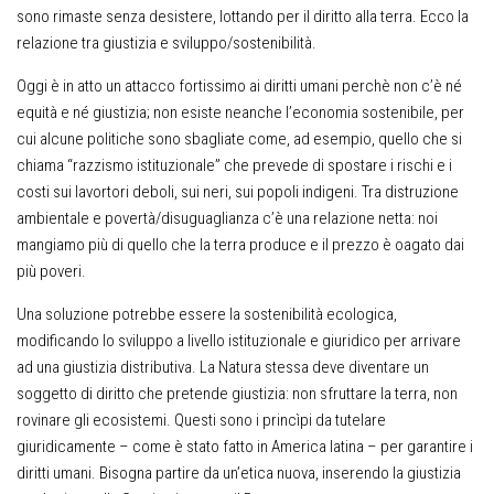
sono rimaste senza desistere, lottando per il diritto alla terra. Ecco la
relazione tra giustizia e sviluppo/sostenibilità.
Oggi è in atto un attacco fortissimo ai diritti umani perchè non c’è né
equità e né giustizia; non esiste neanche l’economia sostenibile, per
cui alcune politiche sono sbagliate come, ad esempio, quello che si
chiama “razzismo istituzionale” che prevede di spostare i rischi e i
costi sui lavortori deboli, sui neri, sui popoli indigeni. Tra distruzione
ambientale e povertà/disuguaglianza c’è una relazione netta: noi
mangiamo più di quello che la terra produce e il prezzo è oagato dai
più poveri.
Una soluzione potrebbe essere la sostenibilità ecologica,
modificando lo sviluppo a livello istituzionale e giuridico per arrivare
ad una giustizia distributiva. La Natura stessa deve diventare un
soggetto di diritto che pretende giustizia: non sfruttare la terra, non
rovinare gli ecosistemi. Questi sono i princìpi da tutelare
giuridicamente – come è stato fatto in America latina – per garantire i
diritti umani. Bisogna partire da un’etica nuova, inserendo la giustizia