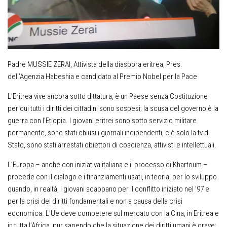
Padre MUSSIE ZERAI, Attivista della diaspora eritrea, Pres.
dell’Agenzia Habeshia e candidato al Premio Nobel per la Pace
L’Eritrea vive ancora sotto dittatura, è un Paese senza Costituzione
per cui tutti i diritti dei cittadini sono sospesi; la scusa del governo è la
guerra con l’Etiopia. I giovani eritrei sono sotto servizio militare
permanente, sono stati chiusi i giornali indipendenti, c’è solo la tv di
Stato, sono stati arrestati obiettori di coscienza, attivisti e intellettuali.
L’Europa – anche con iniziativa italiana e il processo di Khartoum –
procede con il dialogo e i finanziamenti usati, in teoria, per lo sviluppo
quando, in realtà, i giovani scappano per il conflitto iniziato nel ’97 e
per la crisi dei diritti fondamentali e non a causa della crisi
economica. L’Ue deve competere sul mercato con la Cina, in Eritrea e
in tutta l’Africa, pur sapendo che la situazione dei diritti umani è grave: