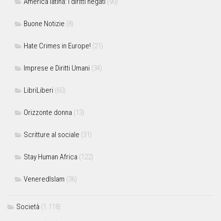
America latina: i diritti negati
(90)
Buone Notizie
(8)
Hate Crimes in Europe!
(21)
Imprese e Diritti Umani
(34)
LibriLiberi
(60)
Orizzonte donna
(13)
Scritture al sociale
(31)
Stay Human Africa
(122)
VeneredIslam
(36)
Società
(1.118)