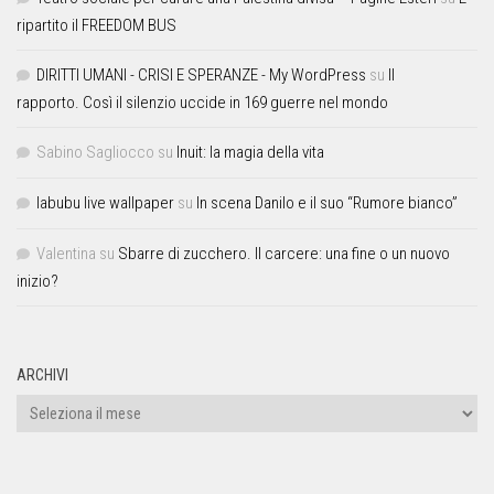
ripartito il FREEDOM BUS
DIRITTI UMANI - CRISI E SPERANZE - My WordPress
su
Il
rapporto. Così il silenzio uccide in 169 guerre nel mondo
Sabino Sagliocco
su
Inuit: la magia della vita
labubu live wallpaper
su
In scena Danilo e il suo “Rumore bianco”
Valentina
su
Sbarre di zucchero. Il carcere: una fine o un nuovo
inizio?
ARCHIVI