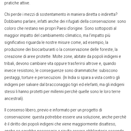
pratiche attive.
Chi perde i mezzi di sostentamento in maniera diretta o indiretta?
Dobbiamo parlare, infatti anche dei rifugiati della conservazione: sono
coloro che restano nei propri Paesi d’origine. Sono sottoposti al
maggior impatto del cambiamento climatico, ma l’impatto più
significativo riguarda le nostre misure come, ad esempio, la
produzione dei biocarburanti o la conservazione delle foreste, la
creazione di aree protette. Molte zone, abitate da popoli indigeni e
tribali, devono cambiare vita oppure trasferirsi altrove e, quando
invece resistono, le conseguenze sono drammatiche: subiscono
pestaggi, torture e persecuzioni. (In India si spara a vista contro gli
indigeni per salvare dal bracconaggio tigri ed elefanti, ma gli indigeni
stessi li hanno protetti per millenni perchè quelle sono le loro terre
ancestrali).
Il consenso libero, previo e informato per un progetto di
conservazione: questa potrebbe essere una soluzione, anche perchè
è il diritto dei popoli indigeni che viene maggiormente disatteso,
anche se sarebbe necessario e risulta essere obbligatorio secondo