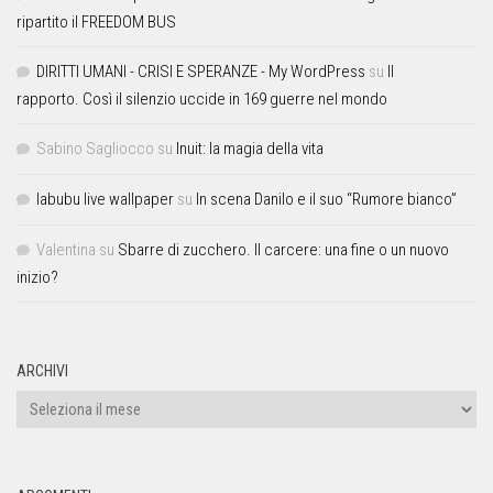
ripartito il FREEDOM BUS
DIRITTI UMANI - CRISI E SPERANZE - My WordPress
su
Il
rapporto. Così il silenzio uccide in 169 guerre nel mondo
Sabino Sagliocco
su
Inuit: la magia della vita
labubu live wallpaper
su
In scena Danilo e il suo “Rumore bianco”
Valentina
su
Sbarre di zucchero. Il carcere: una fine o un nuovo
inizio?
ARCHIVI