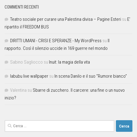
COMMENTI RECENTI
Teatro sociale per curare una Palestina divisa – Pagine Esteri
su
E’
ripartito il FREEDOM BUS
DIRITTI UMANI - CRISI E SPERANZE - My WordPress
su
Il
rapporto. Così il silenzio uccide in 169 guerre nel mondo
Sabino Sagliocco
su
Inuit: la magia della vita
labubu live wallpaper
su
In scena Danilo e il suo “Rumore bianco”
Valentina
su
Sbarre di zucchero. Il carcere: una fine o un nuovo
inizio?