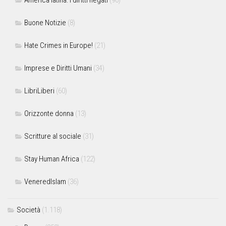
America latina: i diritti negati
(90)
Buone Notizie
(8)
Hate Crimes in Europe!
(21)
Imprese e Diritti Umani
(34)
LibriLiberi
(60)
Orizzonte donna
(13)
Scritture al sociale
(31)
Stay Human Africa
(122)
VeneredIslam
(36)
Società
(1.118)