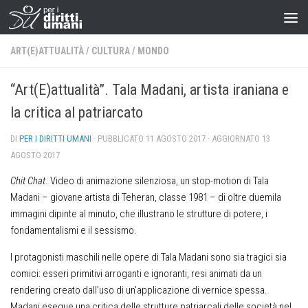
ART(E)ATTUALITÀ
/
CULTURA
/
MONDO
“Art(E)attualità”. Tala Madani, artista iraniana e
la critica al patriarcato
DI
PER I DIRITTI UMANI
· PUBBLICATO
11 AGOSTO 2017
· AGGIORNATO
13
AGOSTO 2017
Chit Chat
. Video di animazione silenziosa, un stop-motion di Tala
Madani – giovane artista di Teheran, classe 1981 – di oltre duemila
immagini dipinte al minuto, che illustrano le strutture di potere, i
fondamentalismi e il sessismo.
I protagonisti maschili nelle opere di Tala Madani sono sia tragici sia
comici: esseri primitivi arroganti e ignoranti, resi animati da un
rendering creato dall’uso di un’applicazione di vernice spessa.
Madani esegue una critica delle strutture patriarcali delle società nel