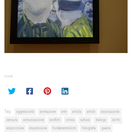
SHARE
Tag:
aggressività
animazione
arte
artista
artisti
associazione
censura
comunicazione
conflitti
critica
cultura
dialogo
diritti
esposizione
espressione
fondamentalismi
fotografia
guerra