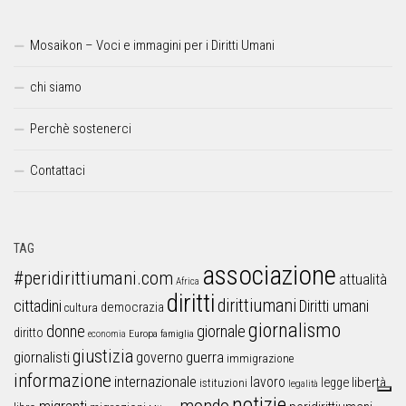
Mosaikon – Voci e immagini per i Diritti Umani
chi siamo
Perchè sostenerci
Contattaci
TAG
associazione
#peridirittiumani.com
attualità
Africa
diritti
dirittiumani
cittadini
Diritti umani
democrazia
cultura
giornalismo
donne
giornale
diritto
Europa
famiglia
economia
giustizia
guerra
giornalisti
governo
immigrazione
informazione
internazionale
lavoro
libertà
legge
istituzioni
legalità
notizie
mondo