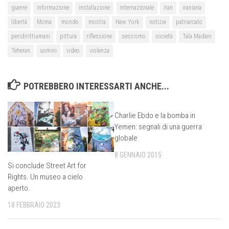
guerre
informazione
installazione
internazionale
Iran
iraniana
libertà
Moma
mondo
mostra
New York
notizie
patriarcato
peridirittiumani
pittura
riflessione
sessismo
società
Tala Madani
Teheran
uomini
video
violenza
POTREBBERO INTERESSARTI ANCHE...
Charlie Ebdo e la bomba in
Yemen: segnali di una guerra
globale
8 GENNAIO 2015
Si conclude Street Art for
Rights. Un museo a cielo
aperto.
18 FEBBRAIO 2023