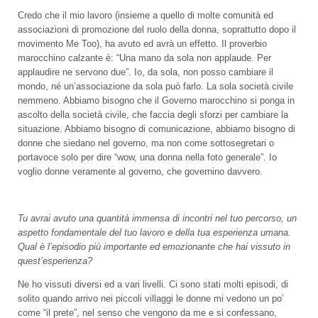
Credo che il mio lavoro (insieme a quello di molte comunità ed
associazioni di promozione del ruolo della donna, soprattutto dopo il
movimento Me Too), ha avuto ed avrà un effetto. Il proverbio
marocchino calzante è: “Una mano da sola non applaude. Per
applaudire ne servono due”. Io, da sola, non posso cambiare il
mondo, né un’associazione da sola può farlo. La sola società civile
nemmeno. Abbiamo bisogno che il Governo marocchino si ponga in
ascolto della società civile, che faccia degli sforzi per cambiare la
situazione. Abbiamo bisogno di comunicazione, abbiamo bisogno di
donne che siedano nel governo, ma non come sottosegretari o
portavoce solo per dire “wow, una donna nella foto generale”. Io
voglio donne veramente al governo, che governino davvero.
Tu avrai avuto una quantità immensa di incontri nel tuo percorso, un
aspetto fondamentale del tuo lavoro e della tua esperienza umana.
Qual è l’episodio più importante ed emozionante che hai vissuto in
quest’esperienza?
Ne ho vissuti diversi ed a vari livelli. Ci sono stati molti episodi, di
solito quando arrivo nei piccoli villaggi le donne mi vedono un po’
come “il prete”, nel senso che vengono da me e si confessano,