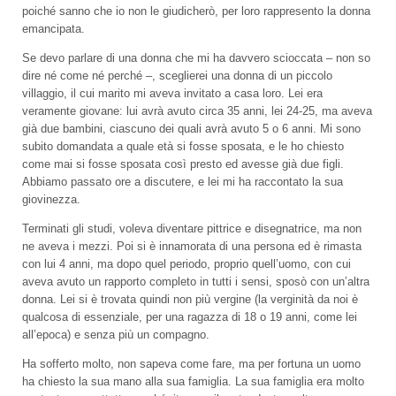
poiché sanno che io non le giudicherò, per loro rappresento la donna
emancipata.
Se devo parlare di una donna che mi ha davvero scioccata – non so
dire né come né perché –, sceglierei una donna di un piccolo
villaggio, il cui marito mi aveva invitato a casa loro. Lei era
veramente giovane: lui avrà avuto circa 35 anni, lei 24-25, ma aveva
già due bambini, ciascuno dei quali avrà avuto 5 o 6 anni. Mi sono
subito domandata a quale età si fosse sposata, e le ho chiesto
come mai si fosse sposata così presto ed avesse già due figli.
Abbiamo passato ore a discutere, e lei mi ha raccontato la sua
giovinezza.
Terminati gli studi, voleva diventare pittrice e disegnatrice, ma non
ne aveva i mezzi. Poi si è innamorata di una persona ed è rimasta
con lui 4 anni, ma dopo quel periodo, proprio quell’uomo, con cui
aveva avuto un rapporto completo in tutti i sensi, sposò con un’altra
donna. Lei si è trovata quindi non più vergine (la verginità da noi è
qualcosa di essenziale, per una ragazza di 18 o 19 anni, come lei
all’epoca) e senza più un compagno.
Ha sofferto molto, non sapeva come fare, ma per fortuna un uomo
ha chiesto la sua mano alla sua famiglia. La sua famiglia era molto