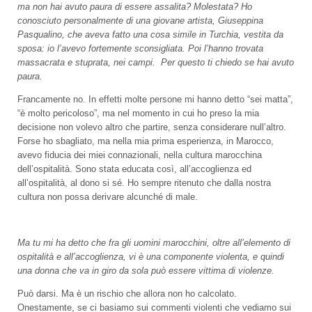
ma non hai avuto paura di essere assalita? Molestata? Ho
conosciuto personalmente di una giovane artista, Giuseppina
Pasqualino, che aveva fatto una cosa simile in Turchia, vestita da
sposa: io l’avevo fortemente sconsigliata. Poi l’hanno trovata
massacrata e stuprata, nei campi. Per questo ti chiedo se hai avuto
paura.
Francamente no. In effetti molte persone mi hanno detto “sei matta”,
“è molto pericoloso”, ma nel momento in cui ho preso la mia
decisione non volevo altro che partire, senza considerare null’altro.
Forse ho sbagliato, ma nella mia prima esperienza, in Marocco,
avevo fiducia dei miei connazionali, nella cultura marocchina
dell’ospitalità. Sono stata educata così, all’accoglienza ed
all’ospitalità, al dono si sé. Ho sempre ritenuto che dalla nostra
cultura non possa derivare alcunché di male.
Ma tu mi ha detto che fra gli uomini marocchini, oltre all’elemento di
ospitalità e all’accoglienza, vi è una componente violenta, e quindi
una donna che va in giro da sola può essere vittima di violenze.
Può darsi. Ma è un rischio che allora non ho calcolato.
Onestamente, se ci basiamo sui commenti violenti che vediamo sui