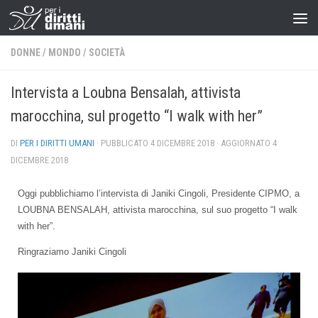
DONNE
/
MONDO
/
SOCIETÀ
Intervista a Loubna Bensalah, attivista
marocchina, sul progetto “I walk with her”
DI
PER I DIRITTI UMANI
· PUBBLICATO
4 DICEMBRE 2018
· AGGIORNATO
4
DICEMBRE 2018
Oggi pubblichiamo l’intervista di
Janiki Cingoli, Presidente CIPMO, a
LOUBNA BENSALAH, attivista marocchina, sul suo progetto “I walk
with her”.
Ringraziamo Janiki Cingoli