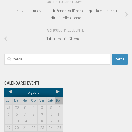
ARTICOLO SUCCESSIVO
Tre volti: il nuovo film di Panahi sull’Iran di oggi, la censura, i
diritti delle donne
ARTICOLO PRECEDENTE
“LibriLiberi”. Gli esclusi
CALENDARIO EVENTI
Agosto
Lun
Mar
Mer
Gio
Ven
Sab
Dom
29
30
31
1
2
3
4
5
6
7
8
9
10
11
12
13
14
15
16
17
18
19
20
21
22
23
24
25