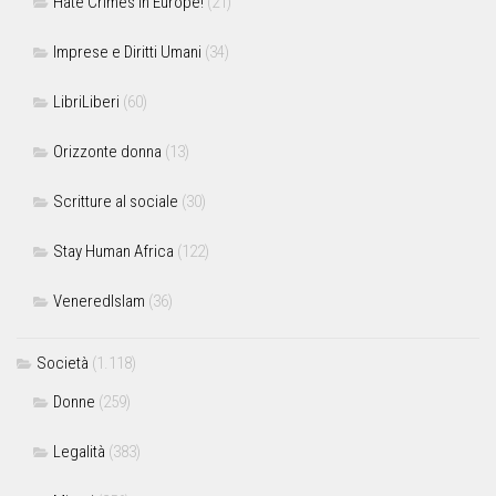
Hate Crimes in Europe!
(21)
Imprese e Diritti Umani
(34)
LibriLiberi
(60)
Orizzonte donna
(13)
Scritture al sociale
(30)
Stay Human Africa
(122)
VeneredIslam
(36)
Società
(1.118)
Donne
(259)
Legalità
(383)