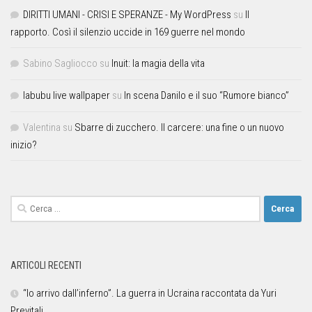
DIRITTI UMANI - CRISI E SPERANZE - My WordPress
su
Il
rapporto. Così il silenzio uccide in 169 guerre nel mondo
Sabino Sagliocco
su
Inuit: la magia della vita
labubu live wallpaper
su
In scena Danilo e il suo “Rumore bianco”
Valentina
su
Sbarre di zucchero. Il carcere: una fine o un nuovo
inizio?
ARTICOLI RECENTI
“Io arrivo dall’inferno”. La guerra in Ucraina raccontata da Yuri
Previtali