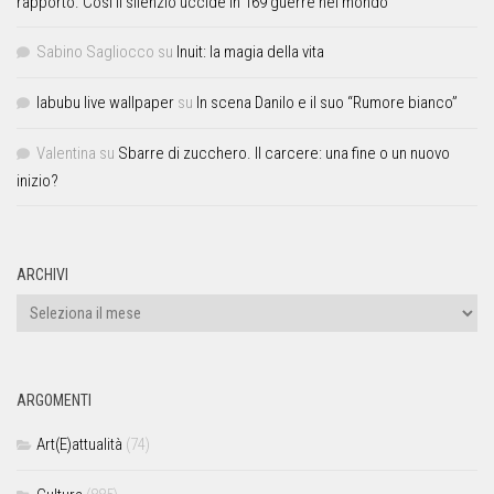
rapporto. Così il silenzio uccide in 169 guerre nel mondo
Sabino Sagliocco
su
Inuit: la magia della vita
labubu live wallpaper
su
In scena Danilo e il suo “Rumore bianco”
Valentina
su
Sbarre di zucchero. Il carcere: una fine o un nuovo
inizio?
ARCHIVI
ARGOMENTI
Art(E)attualità
(74)