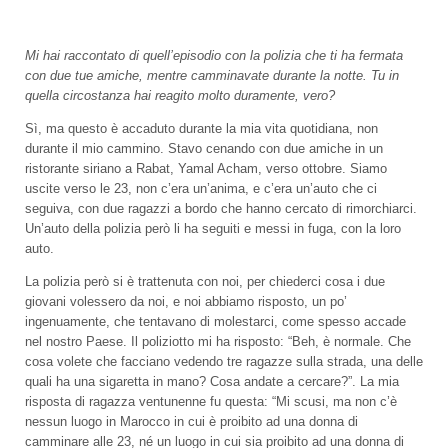
Mi hai raccontato di quell’episodio con la polizia che ti ha fermata
con due tue amiche, mentre camminavate durante la notte. Tu in
quella circostanza hai reagito molto duramente, vero?
Sì, ma questo è accaduto durante la mia vita quotidiana, non
durante il mio cammino. Stavo cenando con due amiche in un
ristorante siriano a Rabat, Yamal Acham, verso ottobre. Siamo
uscite verso le 23, non c’era un’anima, e c’era un’auto che ci
seguiva, con due ragazzi a bordo che hanno cercato di rimorchiarci.
Un’auto della polizia però li ha seguiti e messi in fuga, con la loro
auto.
La polizia però si è trattenuta con noi, per chiederci cosa i due
giovani volessero da noi, e noi abbiamo risposto, un po’
ingenuamente, che tentavano di molestarci, come spesso accade
nel nostro Paese. Il poliziotto mi ha risposto: “Beh, è normale. Che
cosa volete che facciano vedendo tre ragazze sulla strada, una delle
quali ha una sigaretta in mano? Cosa andate a cercare?”. La mia
risposta di ragazza ventunenne fu questa: “Mi scusi, ma non c’è
nessun luogo in Marocco in cui è proibito ad una donna di
camminare alle 23, né un luogo in cui sia proibito ad una donna di