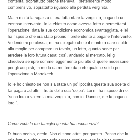
contenta, soprattutto perché riteneva il pretendente molto
comprensivo, soprattutto riguardo alla perduta verginità.
Ma in realtà la ragazza si era fatta rifare la verginità, pagando un
costoso intervento. Io le chiesto come avesse fatto a permettersi
l’operazione, data la sua condizione economica svantaggiata, e lei
ha risposto che era stato proprio il pretendente a pagarle l’intervento.
Vedendomi perplessa, mi ha spiegato che è il marito a dare i soldi
alla moglie per comprare un tavolo, un letto, quanto serve per
arredare la loro futura casa: così, andando al mercato, lei gli
chiedeva sempre somme leggermente più alte di quelle necessarie
per gli acquisti, in modo da mettere da parte qualche soldo per
l’operazione a Marrakech.
Io le ho chiesto se non sia stata un po’ ipocrita questa sua scelta di
far pagare ad altri il frutto della sua “colpa”. Lei mi ha risposo di no:
“sono loro a volere la mia verginità, non io. Dunque, me la pagano
loro!”.
Come vede la tua famiglia questa tua esperienza?
Di buon occhio, credo. Non ci sono attriti per questo. Penso che la