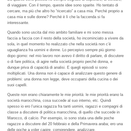
di viaggiare. Con il tempo, queste idee sono sparite. Ho tentato di
cercare, ma più che altro ho “ricercato” a casa mia. Perché proprio a
casa mia e sulle donne? Perché è lì che la faccenda si fa
interessante.
Quando sono uscita dal mio ambito familiare e mi sono messa
faccia a faccia con il resto della società, ho incominciato a vivere da
sola, in quel momento ho realizzato che nella società non c’è
uguaglianza fra uomini e donne. Lo percepivo sempre più giorno
dopo giorno: nel mio lavoro non avevo il diritto di parlare, di discutere
o di fare politica, di agire nella società proprio perché donna, e
dunque priva di capacità di analisi. E quegli episodi si sono
moltiplicati. Una donna non è capace di analizzare questo genere di
problemi: una donna non legge, deve occuparsi della cucina o dei
suoi capelli.
Queste non erano chiaramente le mie priorità: le mie priorità erano la
società marocchina, cosa succede al suo interno, etc. Quindi
spesso io ero l’unica ragazza fra tanti uomini, ragazzi e compagni di
classe a discutere di politica marocchina, di quello che succede in
Marocco, di calcio. Per esempio, io sono stata una delle poche
ragazze a discutere del 20 febbraio e della Primavera araba; ero una
delle poche a voler capire, comprendere, analizzare.