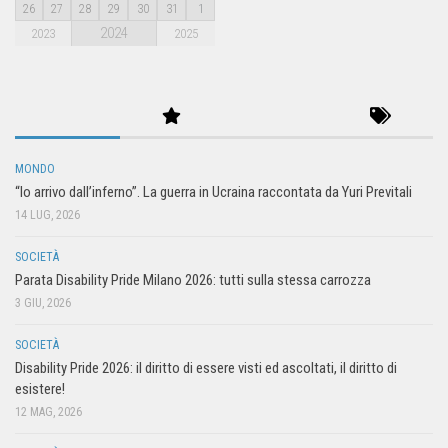
26
27
28
29
30
31
1
2024
2023
2025
MONDO
“Io arrivo dall’inferno”. La guerra in Ucraina raccontata da Yuri Previtali
14 LUG, 2026
SOCIETÀ
Parata Disability Pride Milano 2026: tutti sulla stessa carrozza
3 GIU, 2026
SOCIETÀ
Disability Pride 2026: il diritto di essere visti ed ascoltati, il diritto di
esistere!
12 MAG, 2026