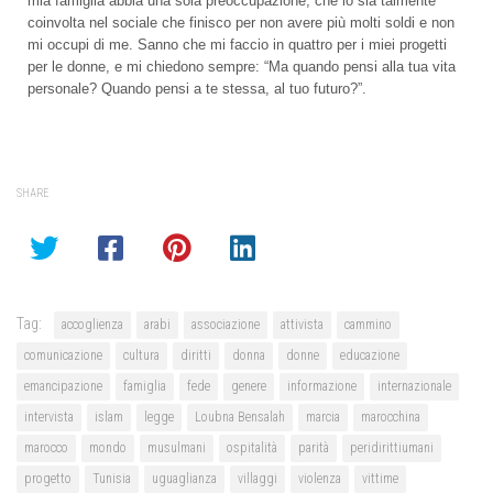
mia famiglia abbia una sola preoccupazione, che io sia talmente
coinvolta nel sociale che finisco per non avere più molti soldi e non
mi occupi di me. Sanno che mi faccio in quattro per i miei progetti
per le donne, e mi chiedono sempre: “Ma quando pensi alla tua vita
personale? Quando pensi a te stessa, al tuo futuro?”.
SHARE
Tag:
accoglienza
arabi
associazione
attivista
cammino
comunicazione
cultura
diritti
donna
donne
educazione
emancipazione
famiglia
fede
genere
informazione
internazionale
intervista
islam
legge
Loubna Bensalah
marcia
marocchina
marocco
mondo
musulmani
ospitalità
parità
peridirittiumani
progetto
Tunisia
uguaglianza
villaggi
violenza
vittime