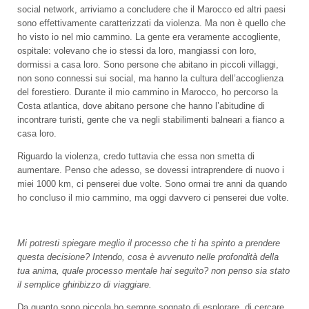
social network, arriviamo a concludere che il Marocco ed altri paesi
sono effettivamente caratterizzati da violenza. Ma non è quello che
ho visto io nel mio cammino. La gente era veramente accogliente,
ospitale: volevano che io stessi da loro, mangiassi con loro,
dormissi a casa loro. Sono persone che abitano in piccoli villaggi,
non sono connessi sui social, ma hanno la cultura dell’accoglienza
del forestiero. Durante il mio cammino in Marocco, ho percorso la
Costa atlantica, dove abitano persone che hanno l’abitudine di
incontrare turisti, gente che va negli stabilimenti balneari a fianco a
casa loro.
Riguardo la violenza, credo tuttavia che essa non smetta di
aumentare. Penso che adesso, se dovessi intraprendere di nuovo i
miei 1000 km, ci penserei due volte. Sono ormai tre anni da quando
ho concluso il mio cammino, ma oggi davvero ci penserei due volte.
Mi potresti spiegare meglio il processo che ti ha spinto a prendere
questa decisione? Intendo, cosa è avvenuto nelle profondità della
tua anima, quale processo mentale hai seguito? non penso sia stato
il semplice ghiribizzo di viaggiare.
Da quanto sono piccola ho sempre sognato di esplorare, di cercare,