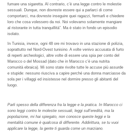
fumare una sigaretta. Al contrario, c’è una legge contro le molestie
sessuali. Dunque, non dovreste essere qui a parlarci di come
comportarci, ma dovreste inseguire quei ragazzi, fermarli e chiedere
loro che cosa volessero da noi. Noi volevamo solamente mangiare
al ristorante in tutta tranquillità”. Ma è stato in fondo un episodio
isolato.
In Tunisia, invece, ogni 48 ore mi trovavo in una stazione di polizia,
soprattutto nel Nord-Ovest tunisino. A volte venivo accusata di furto
di reperti archeologici, altre volte di essere una spia per conto del
Marocco o del Mossad (dato che in Marocco c’è una nutrita
comunità ebraica). Mi sono state rivolte tutte le accuse più assurde
e stupide: nessuno riusciva a capire perché una donna marciasse da
sola per i villaggi ed insistesse nel dormire presso gli abitanti del
luogo.
Parli spesso della differenza fra la legge e la pratica. In Marocco ci
sono leggi contro le molestie sessuali, leggi sull’eredità, ma la
popolazione, mi hai spiegato, non conosce queste leggi e la
mentalità comune è qualcosa di differente. Addirittura, se tu vuoi
applicare la legge, la gente ti guarda come un marziano.