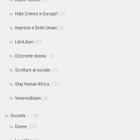
Hate Crimes in Europe!
(21)
Imprese e Diritti Umani
(34)
LibriLiberi
(60)
Orizzonte donna
(13)
Scritture al sociale
(31)
Stay Human Africa
(122)
VeneredIslam
(36)
Società
(1.118)
Donne
(259)