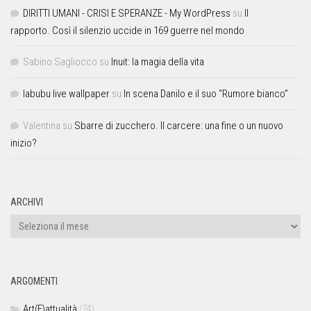
DIRITTI UMANI - CRISI E SPERANZE - My WordPress
su
Il
rapporto. Così il silenzio uccide in 169 guerre nel mondo
Sabino Sagliocco
su
Inuit: la magia della vita
labubu live wallpaper
su
In scena Danilo e il suo “Rumore bianco”
Valentina
su
Sbarre di zucchero. Il carcere: una fine o un nuovo
inizio?
ARCHIVI
ARGOMENTI
Art(E)attualità
(74)