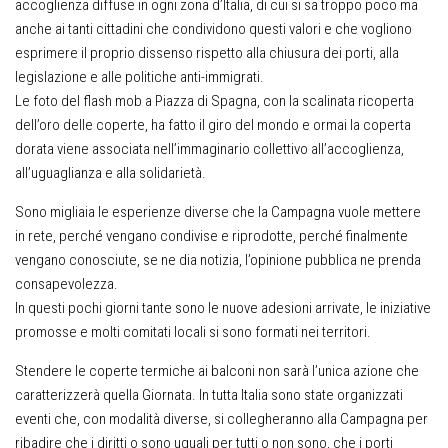
accoglienza diffuse in ogni zona d’Italia, di cui si sa troppo poco ma
anche ai tanti cittadini che condividono questi valori e che vogliono
esprimere il proprio dissenso rispetto alla chiusura dei porti, alla
legislazione e alle politiche anti-immigrati.
Le foto del flash mob a Piazza di Spagna, con la scalinata ricoperta
dell’oro delle coperte, ha fatto il giro del mondo e ormai la coperta
dorata viene associata nell’immaginario collettivo all’accoglienza,
all’uguaglianza e alla solidarietà.
Sono migliaia le esperienze diverse che la Campagna vuole mettere
in rete, perché vengano condivise e riprodotte, perché finalmente
vengano conosciute, se ne dia notizia, l’opinione pubblica ne prenda
consapevolezza.
In questi pochi giorni tante sono le nuove adesioni arrivate, le iniziative
promosse e molti comitati locali si sono formati nei territori.
Stendere le coperte termiche ai balconi non sarà l’unica azione che
caratterizzerà quella Giornata. In tutta Italia sono state organizzati
eventi che, con modalità diverse, si collegheranno alla Campagna per
ribadire che i diritti o sono uguali per tutti o non sono, che i porti