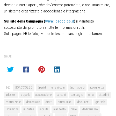
devono essere aperti, che dev’essere potenziato, e non smantellato,
un sistema organizzato d’accoglienza e integrazione.
Sul sito della Campagna (
www.ioaccolgo.it
)
il Manifesto
sottoscritto dai promotori e tutte le informazioni utili.
Sulla pagina FB le foto, i video, le testimonianze, gli appuntamenti.
SHARE
Tag:
#IOACCOLGO
#peridirittiumani.com
#portiaperti
accoglienza
adesioni
appello
associazione
barconi
campagna
città
cittadini
costituzione
democrazia
diritti
dirittiumani
documenti
giornale
inclusione
iniziativa
legalità
manifesto
mare
Mediterraneo