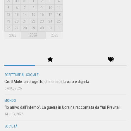
29
30
31
1
2
3
4
5
6
7
8
9
10
11
12
13
14
15
16
17
18
19
20
21
22
23
24
25
26
27
28
29
30
31
1
2024
2023
2025
SCRITTURE AL SOCIALE
CrottAbile: un progetto che unisce lavoro e dignità
6 AGO, 2026
MONDO
“Io arrivo dall’inferno”. La guerra in Ucraina raccontata da Yuri Previtali
14 LUG, 2026
SOCIETÀ