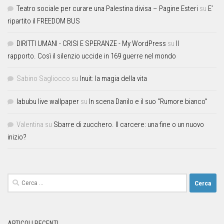
Teatro sociale per curare una Palestina divisa – Pagine Esteri
su
E’
ripartito il FREEDOM BUS
DIRITTI UMANI - CRISI E SPERANZE - My WordPress
su
Il
rapporto. Così il silenzio uccide in 169 guerre nel mondo
Sabino Sagliocco
su
Inuit: la magia della vita
labubu live wallpaper
su
In scena Danilo e il suo “Rumore bianco”
Valentina
su
Sbarre di zucchero. Il carcere: una fine o un nuovo
inizio?
ARTICOLI RECENTI