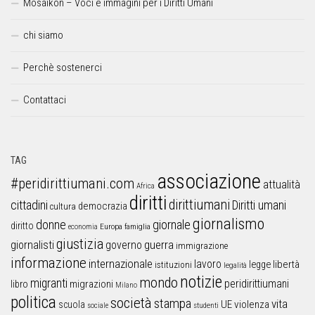
Mosaikon – Voci e immagini per i Diritti Umani
chi siamo
Perchè sostenerci
Contattaci
TAG
associazione
#peridirittiumani.com
attualità
Africa
diritti
dirittiumani
cittadini
Diritti umani
democrazia
cultura
giornalismo
donne
giornale
diritto
Europa
famiglia
economia
giustizia
guerra
giornalisti
governo
immigrazione
informazione
internazionale
lavoro
libertà
legge
istituzioni
legalità
notizie
mondo
migranti
peridirittiumani
libro
migrazioni
Milano
politica
società
stampa
vita
UE
violenza
scuola
sociale
studenti