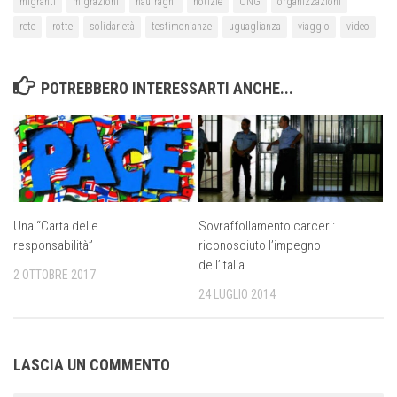
migranti
migrazioni
naufraghi
notizie
ONG
organizzazioni
rete
rotte
solidarietà
testimonianze
uguaglianza
viaggio
video
POTREBBERO INTERESSARTI ANCHE...
Una “Carta delle
Sovraffollamento carceri:
responsabilità”
riconosciuto l’impegno
dell’Italia
2 OTTOBRE 2017
24 LUGLIO 2014
LASCIA UN COMMENTO