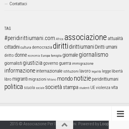
Contattaci
TAG
associazione
#peridirittiumani.com
attualità
Africa
diritti
dirittiumani
cittadini
Diritti umani
democrazia
cultura
giornalismo
donne
giornale
diritto
Europa
famiglia
economia
giustizia
guerra
giornalisti
governo
immigrazione
informazione
internazionale
lavoro
libertà
legge
istituzioni
legalità
notizie
mondo
migranti
peridirittiumani
libro
migrazioni
Milano
politica
società
stampa
vita
UE
violenza
scuola
sociale
studenti
2015 © Associazione Per I Diritti Umani. Powered by
Looproject