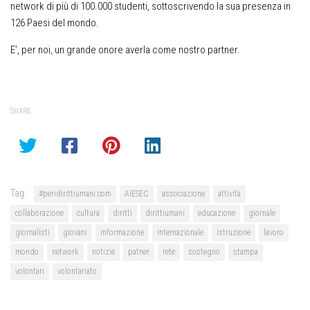
network di più di 100.000 studenti, sottoscrivendo la sua presenza in
126 Paesi del mondo.
E’, per noi, un grande onore averla come nostro partner.
SHARE
Tag:
#peridirittiumani.com
AIESEC
associazione
attività
collaborazione
cultura
diritti
dirittiumani
educazione
giornale
giornalisti
giovani
informazione
internazionale
istruzione
lavoro
mondo
network
notizie
patner
rete
sostegno
stampa
volontari
volontariato