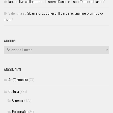
labubu live wallpaper
su
In scena Danilo e il suo “Rumore bianco”
Valentina
su
Sbarre di zucchero. Il carcere: una fine o un nuovo
inizio?
ARCHIVI
ARGOMENTI
Art(E)attualità
(74)
Cultura
(885)
Cinema
(177)
Fotografia
(84)