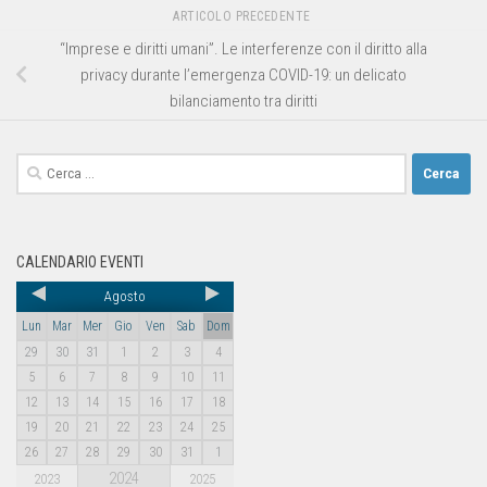
ARTICOLO PRECEDENTE
“Imprese e diritti umani”. Le interferenze con il diritto alla
privacy durante l’emergenza COVID-19: un delicato
bilanciamento tra diritti
CALENDARIO EVENTI
Agosto
Lun
Mar
Mer
Gio
Ven
Sab
Dom
29
30
31
1
2
3
4
5
6
7
8
9
10
11
12
13
14
15
16
17
18
19
20
21
22
23
24
25
26
27
28
29
30
31
1
2024
2023
2025