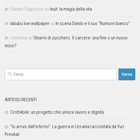
Sabino Sagliocco
su
Inuit: la magia della vita
labubu live wallpaper
su
In scena Danilo e il suo “Rumore bianco”
Valentina
su
Sbarre di zucchero. Il carcere: una fine o un nuovo
inizio?
ARTICOLI RECENTI
CrottAbile: un progetto che unisce lavoro e dignità
“Io arrivo dall’inferno”. La guerra in Ucraina raccontata da Yuri
Previtali