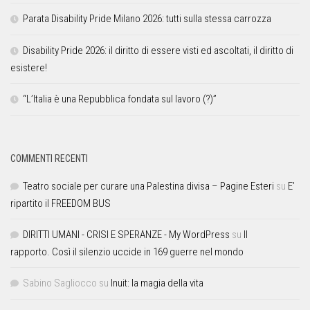
Parata Disability Pride Milano 2026: tutti sulla stessa carrozza
Disability Pride 2026: il diritto di essere visti ed ascoltati, il diritto di
esistere!
“L’Italia è una Repubblica fondata sul lavoro (?)”
COMMENTI RECENTI
Teatro sociale per curare una Palestina divisa – Pagine Esteri
su
E’
ripartito il FREEDOM BUS
DIRITTI UMANI - CRISI E SPERANZE - My WordPress
su
Il
rapporto. Così il silenzio uccide in 169 guerre nel mondo
Sabino Sagliocco
su
Inuit: la magia della vita