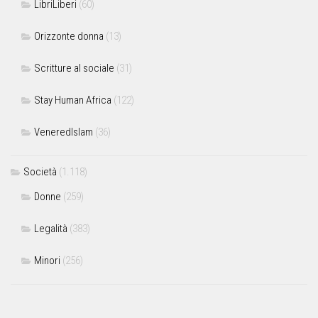
LibriLiberi
(60)
Orizzonte donna
(13)
Scritture al sociale
(31)
Stay Human Africa
(122)
VeneredIslam
(36)
Società
(1.118)
Donne
(259)
Legalità
(383)
Minori
(256)