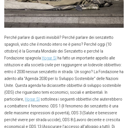
Perché parlare di questi invisibili? Perché parlare dei senzatetto
spagnoli, visto che il mondo intero ne è pieno? Perché oggi (10
ottobre) è la Giornata Mondiale dei Senzatetto e perché la
Fondazione spagnola
Hogar Sí
ha fatto un importante appello alle
istituzioni e alla società civile per raggiungere un lodevole obbiettivo:
entro il 2030 nessun senzatetto in strada. Un sogno? La Fondazione ha
aderito alla “Agenda 2030 per lo Sviluppo Sostenibile” delle Nazioni
Unite. Questa agenda ha diciassette obbiettivi di sviluppo sostenibile
(ODS) che riguardano temi economici, sociali e ambientali. In
particolare,
Hogar Sí
sottolinea i seguenti obbiettivi che aiuterebbero
a combattere il fenomeno: ODS 1 (Il fenomeno dei senzatetto è una
delle massime espressioni di povertà), ODS 3 (Salute e benessere
perché vivere per strada uccide), ODS 8 (Lavoro decente e crescita
economica) e ODS 13 (Assicurare l’accesso all’alloggio a tutti). Di