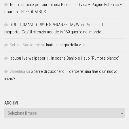
Teatro sociale per curare una Palestina divisa – Pagine Esteri
su
E’
ripartito il FREEDOM BUS
DIRITTI UMANI - CRISI E SPERANZE - My WordPress
su
Il
rapporto. Così il silenzio uccide in 169 guerre nel mondo
Sabino Sagliocco
su
Inuit: la magia della vita
labubu live wallpaper
su
In scena Danilo e il suo “Rumore bianco”
Valentina
su
Sbarre di zucchero. Il carcere: una fine o un nuovo
inizio?
ARCHIVI