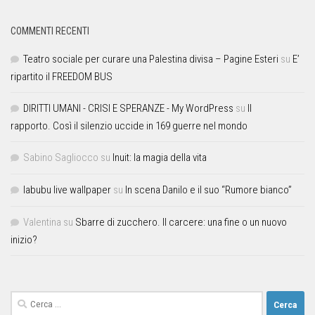
COMMENTI RECENTI
Teatro sociale per curare una Palestina divisa – Pagine Esteri
su
E’
ripartito il FREEDOM BUS
DIRITTI UMANI - CRISI E SPERANZE - My WordPress
su
Il
rapporto. Così il silenzio uccide in 169 guerre nel mondo
Sabino Sagliocco
su
Inuit: la magia della vita
labubu live wallpaper
su
In scena Danilo e il suo “Rumore bianco”
Valentina
su
Sbarre di zucchero. Il carcere: una fine o un nuovo
inizio?