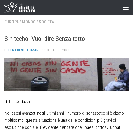
EUROPA
/
MONDO
/
SOCIETÀ
Sin techo. Vuol dire Senza tetto
DI
PER I DIRITTI UMANI
·
11 OTTOBRE 2020
di Tini Codazzi
Nei paesi avanzati negli ultimi anni il numero di senzatetto si è alzato
moltissimo, questa situazione è una delle condizioni più gravi di
esclusione sociale. È evidente pensare che i paesi sottosviluppati