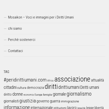
Mosaikon – Voci e immagini per i Diritti Umani
chi siamo
Perchè sostenerci
Contattaci
TAG
associazione
#peridirittiumani.com
attualità
Africa
diritti
dirittiumani
cittadini
Diritti umani
democrazia
cultura
giornalismo
donne
giornale
diritto
Europa
famiglia
economia
giustizia
guerra
giornalisti
governo
immigrazione
informazione
internazionale
lavoro
libertà
legge
istituzioni
legalità