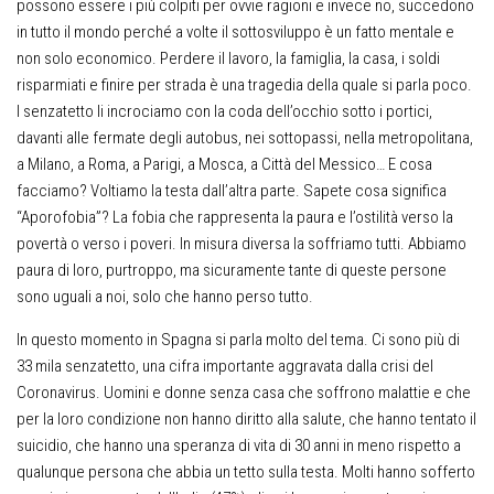
possono essere i più colpiti per ovvie ragioni e invece no, succedono
in tutto il mondo perché a volte il sottosviluppo è un fatto mentale e
non solo economico. Perdere il lavoro, la famiglia, la casa, i soldi
risparmiati e finire per strada è una tragedia della quale si parla poco.
I senzatetto li incrociamo con la coda dell’occhio sotto i portici,
davanti alle fermate degli autobus, nei sottopassi, nella metropolitana,
a Milano, a Roma, a Parigi, a Mosca, a Città del Messico… E cosa
facciamo? Voltiamo la testa dall’altra parte. Sapete cosa significa
“Aporofobia”? La fobia che rappresenta la paura e l’ostilità verso la
povertà o verso i poveri. In misura diversa la soffriamo tutti. Abbiamo
paura di loro, purtroppo, ma sicuramente tante di queste persone
sono uguali a noi, solo che hanno perso tutto.
In questo momento in Spagna si parla molto del tema. Ci sono più di
33 mila senzatetto, una cifra importante aggravata dalla crisi del
Coronavirus. Uomini e donne senza casa che soffrono malattie e che
per la loro condizione non hanno diritto alla salute, che hanno tentato il
suicidio, che hanno una speranza di vita di 30 anni in meno rispetto a
qualunque persona che abbia un tetto sulla testa. Molti hanno sofferto