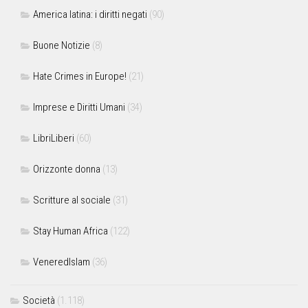
America latina: i diritti negati
(90)
Buone Notizie
(8)
Hate Crimes in Europe!
(21)
Imprese e Diritti Umani
(34)
LibriLiberi
(60)
Orizzonte donna
(13)
Scritture al sociale
(31)
Stay Human Africa
(122)
VeneredIslam
(36)
Società
(1.118)