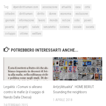
Tag:
#peridirittiumani.com
associazione
attualità
casa
città
cittadini
dirittiumani
diritto
donne
economia
esclusione
giornale
informazione
lavoro
mondo
notizie
odio
poveri
povertà
progetti
salute
senzatetto
sistema
sociale
società
sviluppo
vittime
wellfare
POTREBBERO INTERESSARTI ANCHE...
Legalità: i Comuni si alleano
Art(e)Attualità”. HOME BEIRUT.
contro le mafie (e il saggio di
Sounding the neighbors
Nando Dalla Chiesa)
1 APRILE 2018
24 FEBBRAIO 2015