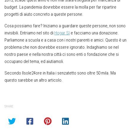
2015, scade quest’anno e non mai stata eseguita per mancanza di
budget. La pandemia dovrebbe essere la molla per far ripartire
progetti di aiuto concreto a queste persone.
Cosa possiamo fare? Iniziamo a guardare queste persone, non sono
invisibili. Entriamo nel sito di
Hogar Sí
e facciamo una donazione.
Parliamone a scuola e a casa con i nostri parenti e amici. Questo è un
problema che non dovrebbe essere ignorato. Indaghiamo se nel
nostro paese e nella nostra città ci sono enti o fondazione che si
occupano del tema, ed aiutiamoli.
Secondo Ilsole24ore in Italia i senzatetto sono oltre 50 mila. Ma
questo sarebbe un altro articolo.
SHARE