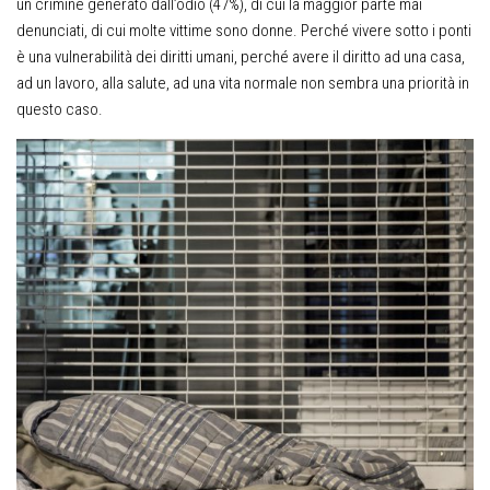
un crimine generato dall’odio (47%), di cui la maggior parte mai
denunciati, di cui molte vittime sono donne. Perché vivere sotto i ponti
è una vulnerabilità dei diritti umani, perché avere il diritto ad una casa,
ad un lavoro, alla salute, ad una vita normale non sembra una priorità in
questo caso.