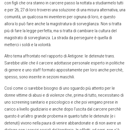
con figli che ora stanno in carcere passo la nottata a studiarmelo tutti
e per 26, 27 di loro troverei una soluzione di una misura alternativa, una
comunità, un qualcosa mi inventerei per ognuna di loro, e questo
allora lo può fare anche la magistratura di sorveglianza. Non si tratta
più di fare la legge perfetta, ma si tratta di cambiare la cultura del
magistrato di sorveglianza. La strada da perseguire è quella di
metterci i soldi e la volontà.
Altro tema affrontato nel rapporto di Antigone: le detenute trans.
Sarebbe utile che il carcere adottasse personale esperto in politiche
di genere e uno staff formato appositamente per loro anche perchè,
spesso, sono inserite in sezioni maschili.
Così come ci sarebbe bisogno di uno sguardo più attento per le
donne vittime di abusi e di violenze che, prima di tutto, necessitano di
uno screening sanitario e psicologico e che poi vengano prese in
carico a livello giudiziario e anche dopo l’uscita dal carcere perchè
questo è un’altro grande probema in quanto tutte le detenute (e i
detenuti) vivono nella paura di venire abbandonate e di non avere un