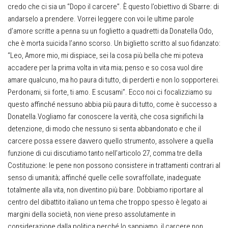
credo che ci sia un “Dopo il carcere”. È questo l’obiettivo di Sbarre: di
andarselo a prendere. Vorrei leggere con voi le ultime parole
d’amore scritte a penna su un foglietto a quadretti da Donatella Odo,
che è morta suicida l’anno scorso. Un biglietto scritto al suo fidanzato:
“Leo, Amore mio, mi dispiace, sei la cosa più bella che mi poteva
accadere per la prima volta in vita mia; penso e so cosa vuol dire
amare qualcuno, ma ho paura di tutto, di perderti e non lo sopporterei.
Perdonami, sii forte, ti amo. E scusami”. Ecco noi ci focalizziamo su
questo affinché nessuno abbia più paura di tutto, come è successo a
Donatella.Vogliamo far conoscere la verità, che cosa significhi la
detenzione, di modo che nessuno si senta abbandonato e che il
carcere possa essere davvero quello strumento, assolvere a quella
funzione di cui discutiamo tanto nell’articolo 27, comma tre della
Costituzione: le pene non possono consistere in trattamenti contrari al
senso di umanità; affinché quelle celle sovraffollate, inadeguate
totalmente alla vita, non diventino più bare. Dobbiamo riportare al
centro del dibattito italiano un tema che troppo spesso è legato ai
margini della società, non viene preso assolutamente in
considerazione dalla politica perché lo sappiamo, il carcere non