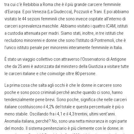
tra cui c’è Rebibbia a Roma che è il più grande carcere femminile
d’Europa. E poi Venezia (La Giudecca), Pozzuoli e Trani. E poi abbiamo
visitato le 44 sezioni femminili che sono invece ospitate all’interno di
carceri a prevalenza maschile. Abbiamo visitato i quattro ICAM, istituti
a custodia attenuata per madri. Siamo stati, inoltre, in tre istituti che
recludono minorenni e donne che sono l’Istituto di Pontremoli, che è
l’unico istituto penale per minorenni interamente femminile in Italia.
È stato un viaggio collettivo con attraverso l’Osservatorio di Antigone
che da 25 anni è autorizzata dal ministero della Giustizia a visitare tutte
le carceri italiane e che coinvolge oltre 80 persone.
La prima cosa che salta agli occhi è che le donne in carcere sono
poche e sono poco criminali perché anche quando ci sono, hanno
tendenzialmente pene brevi. Sono poche, significa che nelle carceri
italiane costituiscono il 4,2% del totale e questa percentuale è più o
meno stabile. Oscillando fra i 4,1 e il 4,3 trentini, ultimi vent’anni.
Anomalia italiana, perché? No, sono una netta minoranza in ogni parte
del mondo. Il sistema penitenziario è più clemente con le donne; in