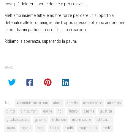
cosa più deleteria per le donne e per i giovani.
Mettiamo insieme tutte le nostre forze per dare un supporto ai
detenuti e alle loro famiglie che troppo spesso soffrono ancora per
le condizioni particolari di chi hanno in carcere.
Ridiamo la speranza, superando la paura.
SHARE
Tag:
#peridirittiumani.com
abusi
appello
associazione
attivismo
diritti
dirittiumani
donne
figli
futuro
garante
giustizia
giustiziasociale
governo
inclusione
informazione
istituzioni
lavoro
legalità
leggi
libertà
madri
magistratura
media