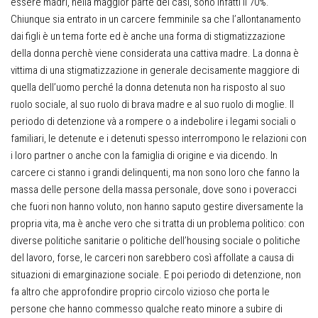
essere madri, nella maggior parte dei casi, sono infatti il 70%.
Chiunque sia entrato in un carcere femminile sa che l’allontanamento
dai figli è un tema forte ed è anche una forma di stigmatizzazione
della donna perchè viene considerata una cattiva madre. La donna è
vittima di una stigmatizzazione in generale decisamente maggiore di
quella dell’uomo perché la donna detenuta non ha risposto al suo
ruolo sociale, al suo ruolo di brava madre e al suo ruolo di moglie. Il
periodo di detenzione và a rompere o a indebolire i legami sociali o
familiari, le detenute e i detenuti spesso interrompono le relazioni con
i loro partner o anche con la famiglia di origine e via dicendo. In
carcere ci stanno i grandi delinquenti, ma non sono loro che fanno la
massa delle persone della massa personale, dove sono i poveracci
che fuori non hanno voluto, non hanno saputo gestire diversamente la
propria vita, ma è anche vero che si tratta di un problema politico: con
diverse politiche sanitarie o politiche dell’housing sociale o politiche
del lavoro, forse, le carceri non sarebbero così affollate a causa di
situazioni di emarginazione sociale. E poi periodo di detenzione, non
fa altro che approfondire proprio circolo vizioso che porta le
persone che hanno commesso qualche reato minore a subire di