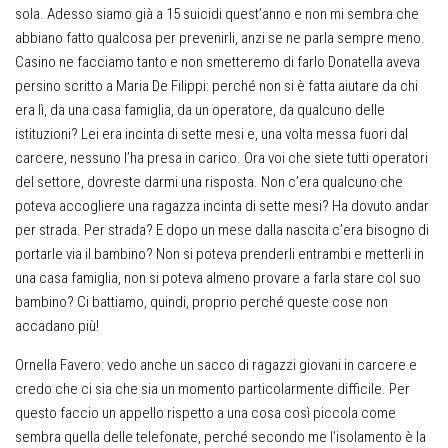
sola. Adesso siamo già a 15 suicidi quest’anno e non mi sembra che
abbiano fatto qualcosa per prevenirli, anzi se ne parla sempre meno.
Casino ne facciamo tanto e non smetteremo di farlo Donatella aveva
persino scritto a Maria De Filippi: perché non si è fatta aiutare da chi
era lì, da una casa famiglia, da un operatore, da qualcuno delle
istituzioni? Lei era incinta di sette mesi e, una volta messa fuori dal
carcere, nessuno l’ha presa in carico. Ora voi che siete tutti operatori
del settore, dovreste darmi una risposta. Non c’era qualcuno che
poteva accogliere una ragazza incinta di sette mesi? Ha dovuto andar
per strada. Per strada? E dopo un mese dalla nascita c’era bisogno di
portarle via il bambino? Non si poteva prenderli entrambi e metterli in
una casa famiglia, non si poteva almeno provare a farla stare col suo
bambino? Ci battiamo, quindi, proprio perché queste cose non
accadano più!
Ornella Favero: vedo anche un sacco di ragazzi giovani in carcere e
credo che ci sia che sia un momento particolarmente difficile. Per
questo faccio un appello rispetto a una cosa così piccola come
sembra quella delle telefonate, perché secondo me l’isolamento è la