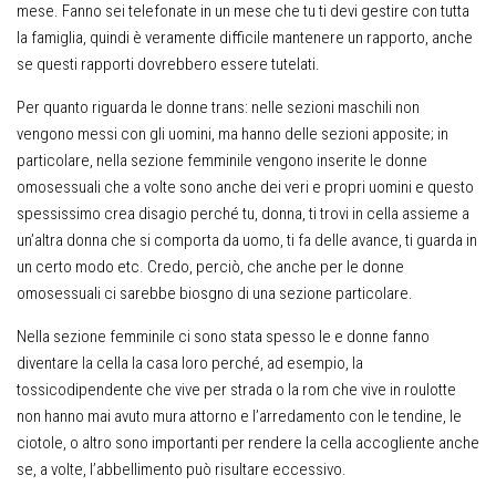
mese. Fanno sei telefonate in un mese che tu ti devi gestire con tutta
la famiglia, quindi è veramente difficile mantenere un rapporto, anche
se questi rapporti dovrebbero essere tutelati.
Per quanto riguarda le donne trans: nelle sezioni maschili non
vengono messi con gli uomini, ma hanno delle sezioni apposite; in
particolare, nella sezione femminile vengono inserite le donne
omosessuali che a volte sono anche dei veri e propri uomini e questo
spessissimo crea disagio perché tu, donna, ti trovi in cella assieme a
un’altra donna che si comporta da uomo, ti fa delle avance, ti guarda in
un certo modo etc. Credo, perciò, che anche per le donne
omosessuali ci sarebbe biosgno di una sezione particolare.
Nella sezione femminile ci sono stata spesso le e donne fanno
diventare la cella la casa loro perché, ad esempio, la
tossicodipendente che vive per strada o la rom che vive in roulotte
non hanno mai avuto mura attorno e l’arredamento con le tendine, le
ciotole, o altro sono importanti per rendere la cella accogliente anche
se, a volte, l’abbellimento può risultare eccessivo.