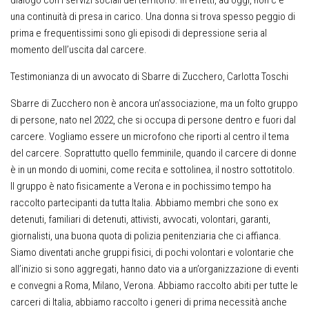
dialogo con i servizi sociali del territorio. In effetti, ad oggi, non c’è
una continuità di presa in carico. Una donna si trova spesso peggio di
prima e frequentissimi sono gli episodi di depressione seria al
momento dell’uscita dal carcere.
Testimonianza di un avvocato di Sbarre di Zucchero, Carlotta Toschi
Sbarre di Zucchero non è ancora un’associazione, ma un folto gruppo
di persone, nato nel 2022, che si occupa di persone dentro e fuori dal
carcere. Vogliamo essere un microfono che riporti al centro il tema
del carcere. Soprattutto quello femminile, quando il carcere di donne
è in un mondo di uomini, come recita e sottolinea, il nostro sottotitolo.
Il gruppo è nato fisicamente a Verona e in pochissimo tempo ha
raccolto partecipanti da tutta Italia. Abbiamo membri che sono ex
detenuti, familiari di detenuti, attivisti, avvocati, volontari, garanti,
giornalisti, una buona quota di polizia penitenziaria che ci affianca.
Siamo diventati anche gruppi fisici, di pochi volontari e volontarie che
all’inizio si sono aggregati, hanno dato via a un’organizzazione di eventi
e convegni a Roma, Milano, Verona. Abbiamo raccolto abiti per tutte le
carceri di Italia, abbiamo raccolto i generi di prima necessità anche