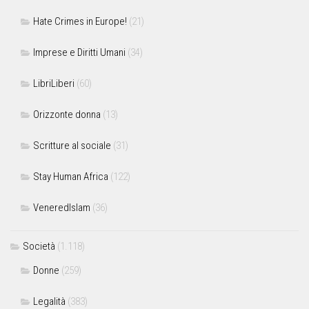
Hate Crimes in Europe!
(21)
Imprese e Diritti Umani
(34)
LibriLiberi
(60)
Orizzonte donna
(13)
Scritture al sociale
(31)
Stay Human Africa
(122)
VeneredIslam
(36)
Società
(1.118)
Donne
(259)
Legalità
(383)