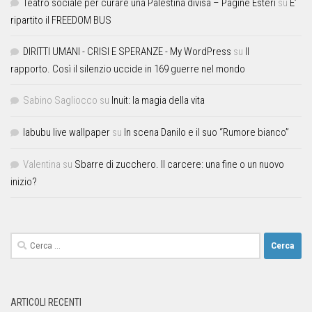
Teatro sociale per curare una Palestina divisa – Pagine Esteri
su
E’
ripartito il FREEDOM BUS
DIRITTI UMANI - CRISI E SPERANZE - My WordPress
su
Il
rapporto. Così il silenzio uccide in 169 guerre nel mondo
Sabino Sagliocco
su
Inuit: la magia della vita
labubu live wallpaper
su
In scena Danilo e il suo “Rumore bianco”
Valentina
su
Sbarre di zucchero. Il carcere: una fine o un nuovo
inizio?
ARTICOLI RECENTI