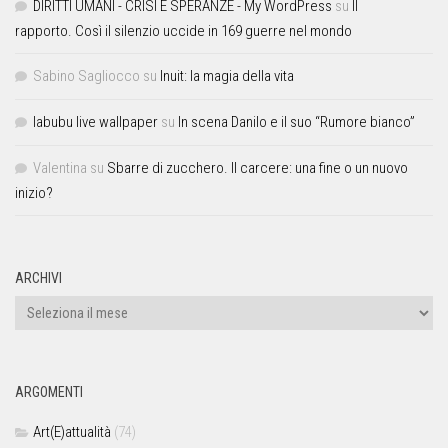
DIRITTI UMANI - CRISI E SPERANZE - My WordPress
su
Il
rapporto. Così il silenzio uccide in 169 guerre nel mondo
Sabino Sagliocco
su
Inuit: la magia della vita
labubu live wallpaper
su
In scena Danilo e il suo “Rumore bianco”
Valentina
su
Sbarre di zucchero. Il carcere: una fine o un nuovo
inizio?
ARCHIVI
ARGOMENTI
Art(E)attualità
(74)