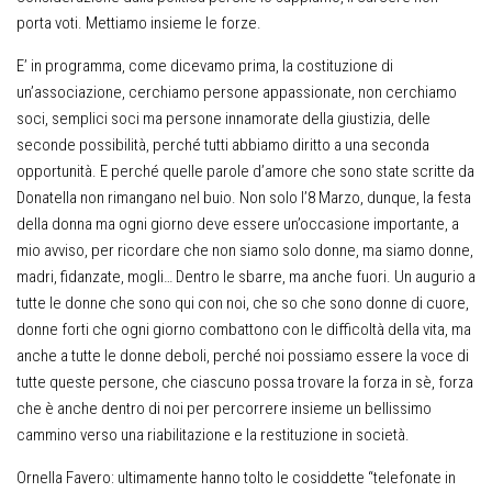
porta voti. Mettiamo insieme le forze.
E’ in programma, come dicevamo prima, la costituzione di
un’associazione, cerchiamo persone appassionate, non cerchiamo
soci, semplici soci ma persone innamorate della giustizia, delle
seconde possibilità, perché tutti abbiamo diritto a una seconda
opportunità. E perché quelle parole d’amore che sono state scritte da
Donatella non rimangano nel buio. Non solo l’8 Marzo, dunque, la festa
della donna ma ogni giorno deve essere un’occasione importante, a
mio avviso, per ricordare che non siamo solo donne, ma siamo donne,
madri, fidanzate, mogli… Dentro le sbarre, ma anche fuori. Un augurio a
tutte le donne che sono qui con noi, che so che sono donne di cuore,
donne forti che ogni giorno combattono con le difficoltà della vita, ma
anche a tutte le donne deboli, perché noi possiamo essere la voce di
tutte queste persone, che ciascuno possa trovare la forza in sè, forza
che è anche dentro di noi per percorrere insieme un bellissimo
cammino verso una riabilitazione e la restituzione in società.
Ornella Favero: ultimamente hanno tolto le cosiddette “telefonate in