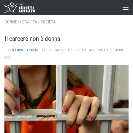
DONNE
/
LEGALITÀ
/
SOCIETÀ
Il carcere non è donna
DI
PER I DIRITTI UMANI
· PUBBLICATO
21 APRILE 2023
· AGGIORNATO
21 APRILE
2023