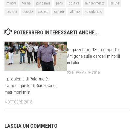
minori
norme
pandemia
pena
politica
reinserimento
salute
sezioni
sociale
società
suicidi
vittime
volontariato
POTREBBERO INTERESSARTI ANCHE...
Ragazzi fuori: 18mo rapporto
Antigone sulle carceri minorili
in Italia
23 NOVEMBRE 2015
Il problema di Palermo è il
traffico, quello di Riace sono i
matrimoni misti
4 OTTOBRE 2018
LASCIA UN COMMENTO