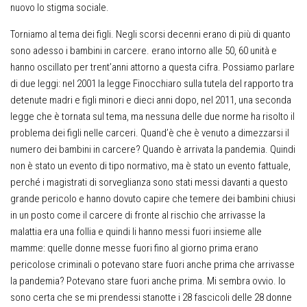
nuovo lo stigma sociale.
Torniamo al tema dei figli. Negli scorsi decenni erano di più di quanto
sono adesso i bambini in carcere. erano intorno alle 50, 60 unità e
hanno oscillato per trent’anni attorno a questa cifra. Possiamo parlare
di due leggi: nel 2001 la legge Finocchiaro sulla tutela del rapporto tra
detenute madri e figli minori e dieci anni dopo, nel 2011, una seconda
legge che è tornata sul tema, ma nessuna delle due norme ha risolto il
problema dei figli nelle carceri. Quand’è che è venuto a dimezzarsi il
numero dei bambini in carcere? Quando è arrivata la pandemia. Quindi
non è stato un evento di tipo normativo, ma è stato un evento fattuale,
perché i magistrati di sorveglianza sono stati messi davanti a questo
grande pericolo e hanno dovuto capire che temere dei bambini chiusi
in un posto come il carcere di fronte al rischio che arrivasse la
malattia era una follia e quindi li hanno messi fuori insieme alle
mamme: quelle donne messe fuori fino al giorno prima erano
pericolose criminali o potevano stare fuori anche prima che arrivasse
la pandemia? Potevano stare fuori anche prima. Mi sembra ovvio. Io
sono certa che se mi prendessi stanotte i 28 fascicoli delle 28 donne