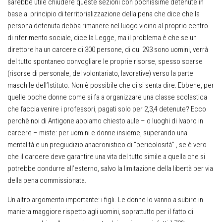
sarebbe utile chiudere queste sezioni con pochissime detenute in
base al principio di territorializzazione della pena che dice che la
persona detenuta debba rimanere nel luogo vicino al proprio centro
di riferimento sociale, dice la Legge, ma il problema è che se un
direttore ha un carcere di 300 persone, di cui 293 sono uomini, verrà
del tutto spontaneo convogliare le proprie risorse, spesso scarse
(risorse di personale, del volontariato, lavorative) verso la parte
maschile dell’Istituto. Non è possibile che ci si senta dire: Ebbene, per
quelle poche donne come si fa a organizzare una classe scolastica
che faccia venire i professori, pagati solo per 2,3,4 detenute? Ecco
perchè noi di Antigone abbiamo chiesto aule – o luoghi di lvaoro in
carcere – miste: per uomini e donne insieme, superando una
mentalità e un pregiudizio anacronistico di “pericolosità” , se è vero
che il carcere deve garantire una vita del tutto simile a quella che si
potrebbe condurre all’esterno, salvo la limitazione della libertà per via
della pena commissionata.
Un altro argomento importante: i figli. Le donne lo vanno a subire in
maniera maggiore rispetto agli uomini, soprattutto per il fatto di