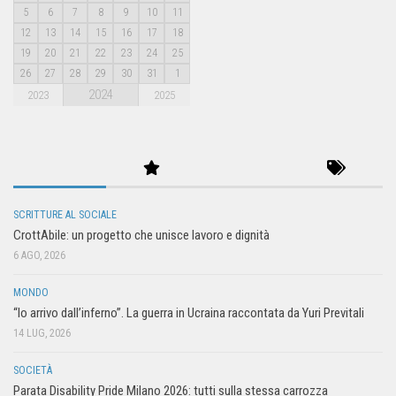
5
6
7
8
9
10
11
12
13
14
15
16
17
18
19
20
21
22
23
24
25
26
27
28
29
30
31
1
2024
2023
2025
SCRITTURE AL SOCIALE
CrottAbile: un progetto che unisce lavoro e dignità
6 AGO, 2026
MONDO
“Io arrivo dall’inferno”. La guerra in Ucraina raccontata da Yuri Previtali
14 LUG, 2026
SOCIETÀ
Parata Disability Pride Milano 2026: tutti sulla stessa carrozza