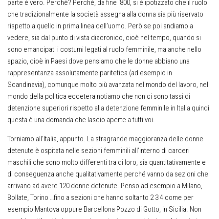
parte è vero. Perchè? Perchè, da fine ‘800, si è ipotizzato che il ruolo
che tradizionalmente la società assegna alla donna sia più riservato
rispetto a quello in prima linea dell’uomo. Però se poi andiamo a
vedere, sia dal punto di vista diacronico, cioè nel tempo, quando si
sono emancipati i costumi legati al ruolo femminile, ma anche nello
spazio, cioè in Paesi dove pensiamo che le donne abbiano una
rappresentanza assolutamente paritetica (ad esempio in
Scandinavia), comunque molto più avanzata nel mondo del lavoro, nel
mondo della politica eccetera notiamo che non ci sono tassi di
detenzione superiori rispetto alla detenzione femminile in Italia quindi
questa è una domanda che lascio aperte a tutti voi.
Torniamo all’Italia, appunto. La stragrande maggioranza delle donne
detenute è ospitata nelle sezioni femminili all’interno di carceri
maschili che sono molto differenti tra di loro, sia quantitativamente e
di conseguenza anche qualitativamente perché vanno da sezioni che
arrivano ad avere 120 donne detenute. Penso ad esempio a Milano,
Bollate, Torino …fino a sezioni che hanno soltanto 2 3 4 come per
esempio Mantova oppure Barcellona Pozzo di Gotto, in Sicilia. Non