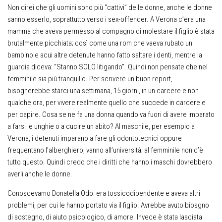
Non direi che gli uomini sono più “cattivi” delle donne, anche le donne
sanno esserlo, soprattutto verso i sex-offender. A Verona c’era una
mamma che aveva permesso al compagno di molestare il figlio è stata
brutalmente picchiata; così come una rom che vaeva rubato un
bambino e acui altre detenute hanno fatto saltare i denti, mentre la
guardia diceva: “Stanno SOLO litigando”. Quindi non pensate che nel
femminile sia più tranquillo. Per scrivere un buon report,
bisognerebbe starci una settimana, 15 giorni, in un carcere e non
qualche ora, per vivere realmente quello che succede in carcere e
per capire. Cosa se ne fa una donna quando va fuori di avere imparato
a farsi le unghie o a cucire un abito? Al maschile, per esempio a
Verona, i detenuti imparano a fare gli odontotecnici oppure
frequentano l’alberghiero, vanno all’università; al femminile non c’è
tutto questo. Quindi credo che i diritti che hanno i maschi dovrebbero
averli anche le donne.
Conoscevamo Donatella Odo: era tossicodipendente e aveva altri
problemi, per cui le hanno portato via il figlio. Avrebbe avuto biosgno
di sostegno, di aiuto psicologico, di amore. Invece è stata lasciata