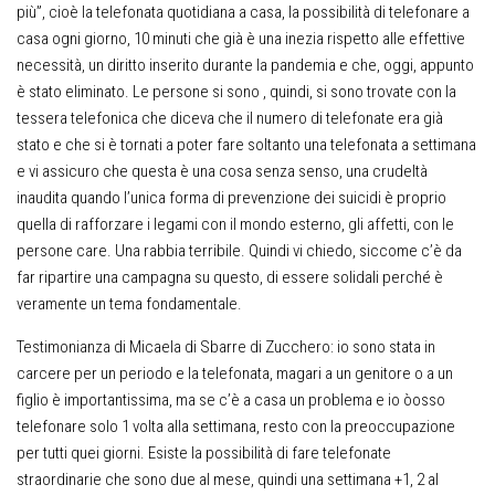
più”, cioè la telefonata quotidiana a casa, la possibilità di telefonare a
casa ogni giorno, 10 minuti che già è una inezia rispetto alle effettive
necessità, un diritto inserito durante la pandemia e che, oggi, appunto
è stato eliminato. Le persone si sono , quindi, si sono trovate con la
tessera telefonica che diceva che il numero di telefonate era già
stato e che si è tornati a poter fare soltanto una telefonata a settimana
e vi assicuro che questa è una cosa senza senso, una crudeltà
inaudita quando l’unica forma di prevenzione dei suicidi è proprio
quella di rafforzare i legami con il mondo esterno, gli affetti, con le
persone care. Una rabbia terribile. Quindi vi chiedo, siccome c’è da
far ripartire una campagna su questo, di essere solidali perché è
veramente un tema fondamentale.
Testimonianza di Micaela di Sbarre di Zucchero: io sono stata in
carcere per un periodo e la telefonata, magari a un genitore o a un
figlio è importantissima, ma se c’è a casa un problema e io òosso
telefonare solo 1 volta alla settimana, resto con la preoccupazione
per tutti quei giorni. Esiste la possibilità di fare telefonate
straordinarie che sono due al mese, quindi una settimana +1, 2 al